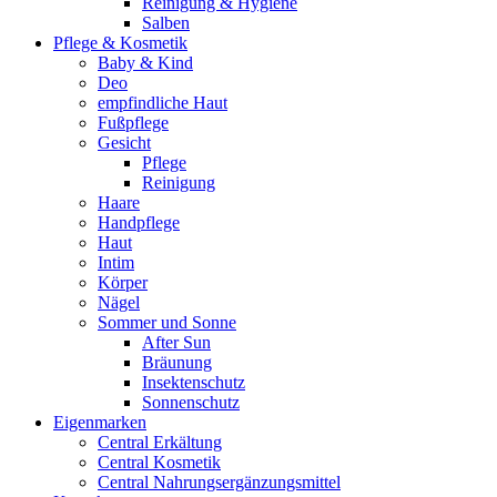
Reinigung & Hygiene
Salben
Pflege & Kosmetik
Baby & Kind
Deo
empfindliche Haut
Fußpflege
Gesicht
Pflege
Reinigung
Haare
Handpflege
Haut
Intim
Körper
Nägel
Sommer und Sonne
After Sun
Bräunung
Insektenschutz
Sonnenschutz
Eigenmarken
Central Erkältung
Central Kosmetik
Central Nahrungsergänzungsmittel