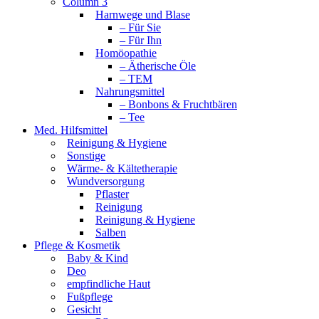
Column 3
Harnwege und Blase
– Für Sie
– Für Ihn
Homöopathie
– Ätherische Öle
– TEM
Nahrungsmittel
– Bonbons & Fruchtbären
– Tee
Med. Hilfsmittel
Reinigung & Hygiene
Sonstige
Wärme- & Kältetherapie
Wundversorgung
Pflaster
Reinigung
Reinigung & Hygiene
Salben
Pflege & Kosmetik
Baby & Kind
Deo
empfindliche Haut
Fußpflege
Gesicht