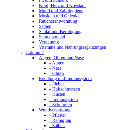
Fit und Schlank
Kopf, Herz und Kreislauf
Mund und Zahnhygiene
Muskeln und Gelenke
Raucherentwöhnung
Salben
Schlaf und Beruhigung
Schmerzmittel
Verdauung
Vitamine und Nahrungsergänzungen
Column 2
Augen, Ohren und Nase
– Augen
– Nase
– Ohren
Erkältung und Immunsystem
– Fieber
– Halsschmerzen
– Husten
– Immunsystem
– Schnupfen
Wundversorgung
– Pflaster
– Reinigung
– Salben