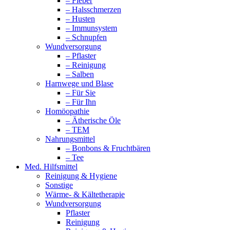
– Fieber
– Halsschmerzen
– Husten
– Immunsystem
– Schnupfen
Wundversorgung
– Pflaster
– Reinigung
– Salben
Harnwege und Blase
– Für Sie
– Für Ihn
Homöopathie
– Ätherische Öle
– TEM
Nahrungsmittel
– Bonbons & Fruchtbären
– Tee
Med. Hilfsmittel
Reinigung & Hygiene
Sonstige
Wärme- & Kältetherapie
Wundversorgung
Pflaster
Reinigung