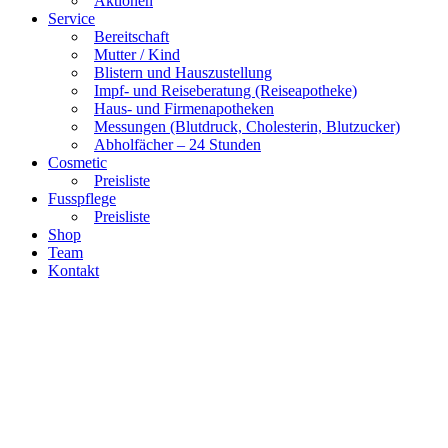
Aktionen
Service
Bereitschaft
Mutter / Kind
Blistern und Hauszustellung
Impf- und Reiseberatung (Reiseapotheke)
Haus- und Firmenapotheken
Messungen (Blutdruck, Cholesterin, Blutzucker)
Abholfächer – 24 Stunden
Cosmetic
Preisliste
Fusspflege
Preisliste
Shop
Team
Kontakt