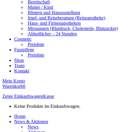
Bereitschaft
Mutter / Kind
Blistern und Hauszustellung
Impf- und Reiseberatung (Reiseapotheke)
Haus- und Firmenapotheken
Messungen (Blutdruck, Cholesterin, Blutzucker)
Abholfächer – 24 Stunden
Cosmetic
Preisliste
Fusspflege
Preisliste
Shop
Team
Kontakt
Mein Konto
Warenkorb
0
Zeige Einkaufswagen
Kasse
Keine Produkte im Einkaufswagen.
Home
News & Aktionen
News