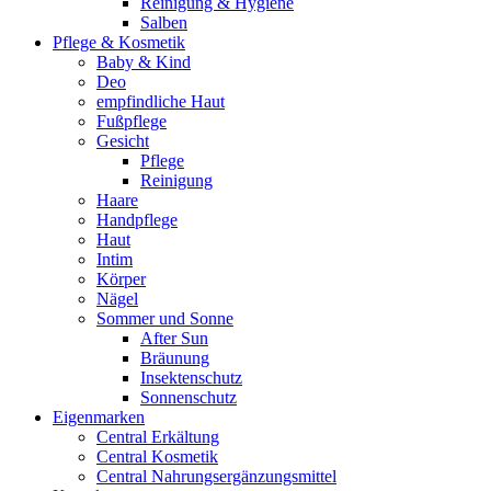
Reinigung & Hygiene
Salben
Pflege & Kosmetik
Baby & Kind
Deo
empfindliche Haut
Fußpflege
Gesicht
Pflege
Reinigung
Haare
Handpflege
Haut
Intim
Körper
Nägel
Sommer und Sonne
After Sun
Bräunung
Insektenschutz
Sonnenschutz
Eigenmarken
Central Erkältung
Central Kosmetik
Central Nahrungsergänzungsmittel