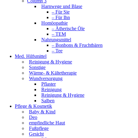
Column 3
Harnwege und Blase
– Für Sie
– Für Ihn
Homöopathie
– Ätherische Öle
– TEM
Nahrungsmittel
– Bonbons & Fruchtbären
– Tee
Med. Hilfsmittel
Reinigung & Hygiene
Sonstige
Wärme- & Kältetherapie
Wundversorgung
Pflaster
Reinigung
Reinigung & Hygiene
Salben
Pflege & Kosmetik
Baby & Kind
Deo
empfindliche Haut
Fußpflege
Gesicht