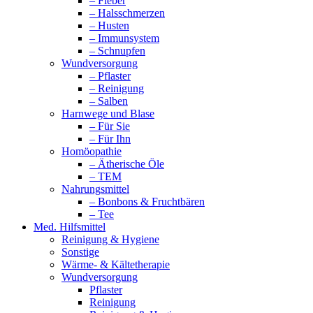
– Fieber
– Halsschmerzen
– Husten
– Immunsystem
– Schnupfen
Wundversorgung
– Pflaster
– Reinigung
– Salben
Harnwege und Blase
– Für Sie
– Für Ihn
Homöopathie
– Ätherische Öle
– TEM
Nahrungsmittel
– Bonbons & Fruchtbären
– Tee
Med. Hilfsmittel
Reinigung & Hygiene
Sonstige
Wärme- & Kältetherapie
Wundversorgung
Pflaster
Reinigung