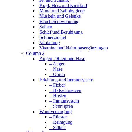
Fit und Schlank
Kopf, Herz und Kreislauf
Mund und Zahnhygiene
Muskeln und Gelenke
Raucherentwöhnung
Salben
Schlaf und Beruhigung
Schmerzmittel
Verdauung
Vitamine und Nahrungsergänzungen
Column 2
Augen, Ohren und Nase
– Augen
– Nase
– Ohren
Erkältung und Immunsystem
– Fieber
– Halsschmerzen
– Husten
– Immunsystem
– Schnupfen
Wundversorgung
– Pflaster
– Reinigung
– Salben