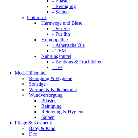
– Pflaster
– Reinigung
– Salben
Column 3
Harnwege und Blase
– Für Sie
– Für Ihn
Homöopathie
– Ätherische Öle
– TEM
Nahrungsmittel
– Bonbons & Fruchtbären
– Tee
Med. Hilfsmittel
Reinigung & Hygiene
Sonstige
Wärme- & Kältetherapie
Wundversorgung
Pflaster
Reinigung
Reinigung & Hygiene
Salben
Pflege & Kosmetik
Baby & Kind
Deo