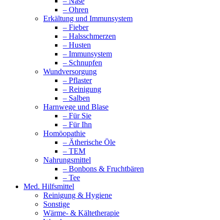
– Nase
– Ohren
Erkältung und Immunsystem
– Fieber
– Halsschmerzen
– Husten
– Immunsystem
– Schnupfen
Wundversorgung
– Pflaster
– Reinigung
– Salben
Harnwege und Blase
– Für Sie
– Für Ihn
Homöopathie
– Ätherische Öle
– TEM
Nahrungsmittel
– Bonbons & Fruchtbären
– Tee
Med. Hilfsmittel
Reinigung & Hygiene
Sonstige
Wärme- & Kältetherapie