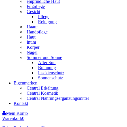
empfindliche Haut
Fußpflege
Gesicht
Pflege
Reinigung
Haare
Handpflege
Haut
Intim
Körper
Nägel
Sommer und Sonne
After Sun
Bräunung
Insektenschutz
Sonnenschutz
Eigenmarken
Central Erkältung
Central Kosmetik
Central Nahrungsergänzungsmittel
Kontakt
Mein Konto
Warenkorb
0