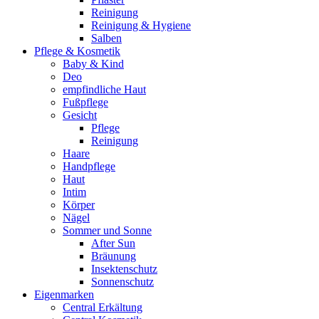
Reinigung
Reinigung & Hygiene
Salben
Pflege & Kosmetik
Baby & Kind
Deo
empfindliche Haut
Fußpflege
Gesicht
Pflege
Reinigung
Haare
Handpflege
Haut
Intim
Körper
Nägel
Sommer und Sonne
After Sun
Bräunung
Insektenschutz
Sonnenschutz
Eigenmarken
Central Erkältung