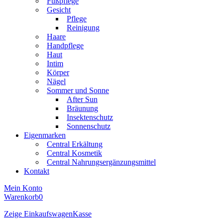
Fußpflege
Gesicht
Pflege
Reinigung
Haare
Handpflege
Haut
Intim
Körper
Nägel
Sommer und Sonne
After Sun
Bräunung
Insektenschutz
Sonnenschutz
Eigenmarken
Central Erkältung
Central Kosmetik
Central Nahrungsergänzungsmittel
Kontakt
Mein Konto
Warenkorb
0
Zeige Einkaufswagen
Kasse