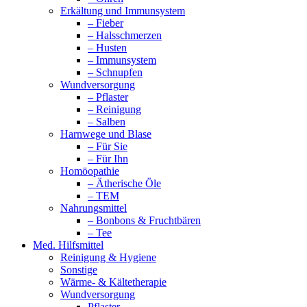
Erkältung und Immunsystem
– Fieber
– Halsschmerzen
– Husten
– Immunsystem
– Schnupfen
Wundversorgung
– Pflaster
– Reinigung
– Salben
Harnwege und Blase
– Für Sie
– Für Ihn
Homöopathie
– Ätherische Öle
– TEM
Nahrungsmittel
– Bonbons & Fruchtbären
– Tee
Med. Hilfsmittel
Reinigung & Hygiene
Sonstige
Wärme- & Kältetherapie
Wundversorgung
Pflaster