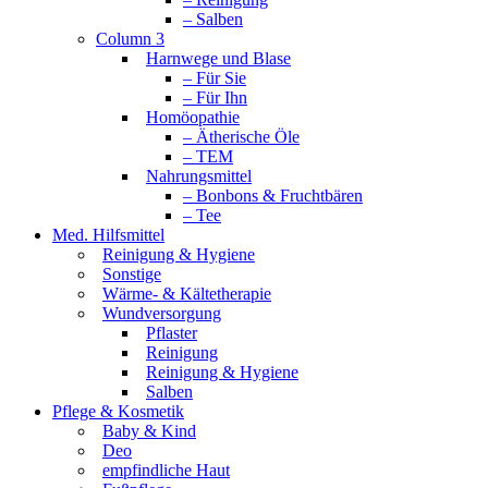
– Salben
Column 3
Harnwege und Blase
– Für Sie
– Für Ihn
Homöopathie
– Ätherische Öle
– TEM
Nahrungsmittel
– Bonbons & Fruchtbären
– Tee
Med. Hilfsmittel
Reinigung & Hygiene
Sonstige
Wärme- & Kältetherapie
Wundversorgung
Pflaster
Reinigung
Reinigung & Hygiene
Salben
Pflege & Kosmetik
Baby & Kind
Deo
empfindliche Haut