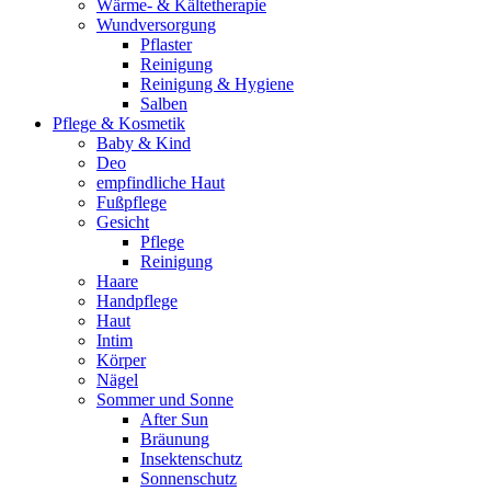
Wärme- & Kältetherapie
Wundversorgung
Pflaster
Reinigung
Reinigung & Hygiene
Salben
Pflege & Kosmetik
Baby & Kind
Deo
empfindliche Haut
Fußpflege
Gesicht
Pflege
Reinigung
Haare
Handpflege
Haut
Intim
Körper
Nägel
Sommer und Sonne
After Sun
Bräunung
Insektenschutz
Sonnenschutz