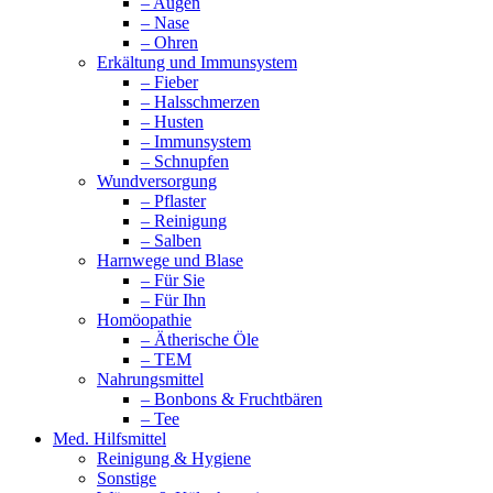
– Augen
– Nase
– Ohren
Erkältung und Immunsystem
– Fieber
– Halsschmerzen
– Husten
– Immunsystem
– Schnupfen
Wundversorgung
– Pflaster
– Reinigung
– Salben
Harnwege und Blase
– Für Sie
– Für Ihn
Homöopathie
– Ätherische Öle
– TEM
Nahrungsmittel
– Bonbons & Fruchtbären
– Tee
Med. Hilfsmittel
Reinigung & Hygiene
Sonstige