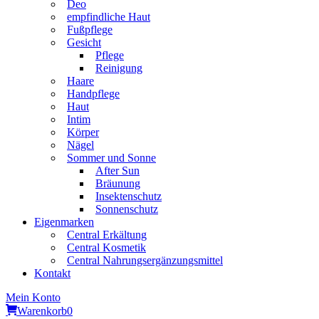
Deo
empfindliche Haut
Fußpflege
Gesicht
Pflege
Reinigung
Haare
Handpflege
Haut
Intim
Körper
Nägel
Sommer und Sonne
After Sun
Bräunung
Insektenschutz
Sonnenschutz
Eigenmarken
Central Erkältung
Central Kosmetik
Central Nahrungsergänzungsmittel
Kontakt
Mein Konto
Warenkorb
0