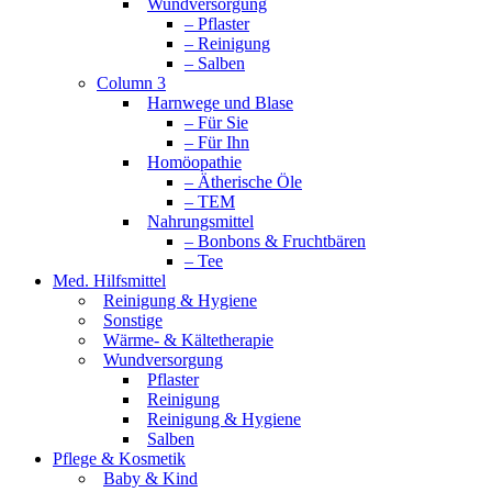
Wundversorgung
– Pflaster
– Reinigung
– Salben
Column 3
Harnwege und Blase
– Für Sie
– Für Ihn
Homöopathie
– Ätherische Öle
– TEM
Nahrungsmittel
– Bonbons & Fruchtbären
– Tee
Med. Hilfsmittel
Reinigung & Hygiene
Sonstige
Wärme- & Kältetherapie
Wundversorgung
Pflaster
Reinigung
Reinigung & Hygiene
Salben
Pflege & Kosmetik
Baby & Kind