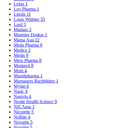
Lefax
1
Leo Pharma
1
Linola
11
Louis Widmer
55
Luuf
5
Madaus
2
Magister Doskar
1
Mama Aua
12
Meda Pharma
9
Medice
2
Medis
9
Merz Pharma
8
Montavit
8
Multi
4
Mundipharma
1
Murnauers Bachblüten
1
Mylan
6
Nasic
4
Nasivin
4
Nestle Health Science
9
NICApur
1
Nicorette
5
NoBite
4
Novartis
5
Nurofen
5