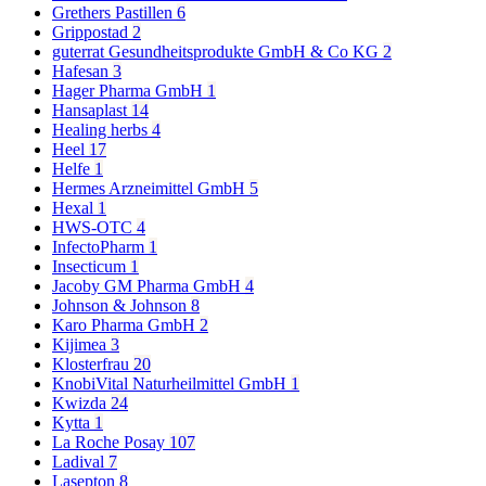
Grethers Pastillen
6
Grippostad
2
guterrat Gesundheitsprodukte GmbH & Co KG
2
Hafesan
3
Hager Pharma GmbH
1
Hansaplast
14
Healing herbs
4
Heel
17
Helfe
1
Hermes Arzneimittel GmbH
5
Hexal
1
HWS-OTC
4
InfectoPharm
1
Insecticum
1
Jacoby GM Pharma GmbH
4
Johnson & Johnson
8
Karo Pharma GmbH
2
Kijimea
3
Klosterfrau
20
KnobiVital Naturheilmittel GmbH
1
Kwizda
24
Kytta
1
La Roche Posay
107
Ladival
7
Lasepton
8