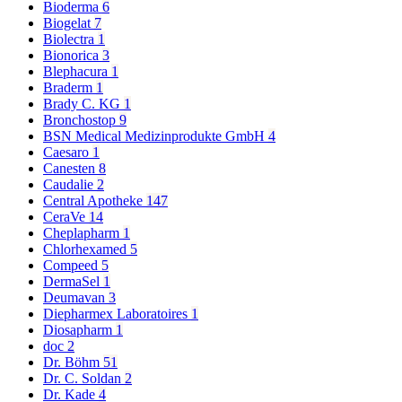
Bioderma
6
Biogelat
7
Biolectra
1
Bionorica
3
Blephacura
1
Braderm
1
Brady C. KG
1
Bronchostop
9
BSN Medical Medizinprodukte GmbH
4
Caesaro
1
Canesten
8
Caudalie
2
Central Apotheke
147
CeraVe
14
Cheplapharm
1
Chlorhexamed
5
Compeed
5
DermaSel
1
Deumavan
3
Diepharmex Laboratoires
1
Diosapharm
1
doc
2
Dr. Böhm
51
Dr. C. Soldan
2
Dr. Kade
4