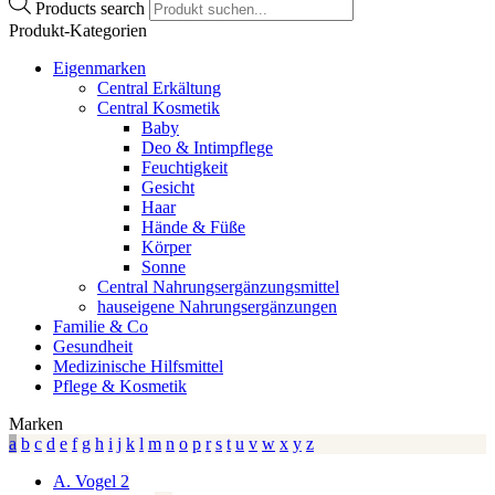
Products search
Produkt-Kategorien
Eigenmarken
Central Erkältung
Central Kosmetik
Baby
Deo & Intimpflege
Feuchtigkeit
Gesicht
Haar
Hände & Füße
Körper
Sonne
Central Nahrungsergänzungsmittel
hauseigene Nahrungsergänzungen
Familie & Co
Gesundheit
Medizinische Hilfsmittel
Pflege & Kosmetik
Marken
a
b
c
d
e
f
g
h
i
j
k
l
m
n
o
p
r
s
t
u
v
w
x
y
z
A. Vogel
2