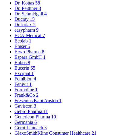
Dr. Kottas
58
Dr. Peithner
3
Dr. Schmidgall
4
Ducray
15
Dulcolax
2
easypharm
9
ECA-Medical
7
Ecolab
1
Emser
5
Erwo Pharma
8
Espara GmbH
1
Eubos
8
Eucerin
65
Excipial
1
Femibion
4
Fenivir
1
Formoline
1
Frank&Co
2
Fresenius Kabi Austria
1
Gaviscon
3
Gebro Pharma
11
Genericon Pharma
10
Germania
6
Gerot Lannach
3
GlaxoSmithKline Consumer Healthcare
21