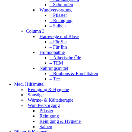
– Schnupfen
Wundversorgung
– Pflaster
– Reinigung
– Salben
Column 3
Harnwege und Blase
– Für Sie
– Für Ihn
Homöopathie
– Ätherische Öle
– TEM
Nahrungsmittel
– Bonbons & Fruchtbären
– Tee
Med. Hilfsmittel
Reinigung & Hygiene
Sonstige
Wärme- & Kältetherapie
Wundversorgung
Pflaster
Reinigung
Reinigung & Hygiene
Salben
Pflege & Kosmetik