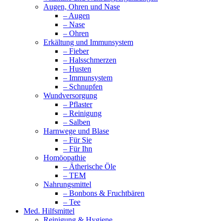
Augen, Ohren und Nase
– Augen
– Nase
– Ohren
Erkältung und Immunsystem
– Fieber
– Halsschmerzen
– Husten
– Immunsystem
– Schnupfen
Wundversorgung
– Pflaster
– Reinigung
– Salben
Harnwege und Blase
– Für Sie
– Für Ihn
Homöopathie
– Ätherische Öle
– TEM
Nahrungsmittel
– Bonbons & Fruchtbären
– Tee
Med. Hilfsmittel
Reinigung & Hygiene