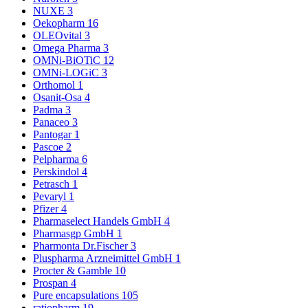
NUXE
3
Oekopharm
16
OLEOvital
3
Omega Pharma
3
OMNi-BiOTiC
12
OMNi-LOGiC
3
Orthomol
1
Osanit-Osa
4
Padma
3
Panaceo
3
Pantogar
1
Pascoe
2
Pelpharma
6
Perskindol
4
Petrasch
1
Pevaryl
1
Pfizer
4
Pharmaselect Handels GmbH
4
Pharmasgp GmbH
1
Pharmonta Dr.Fischer
3
Pluspharma Arzneimittel GmbH
1
Procter & Gamble
10
Prospan
4
Pure encapsulations
105
ratiopharm
19