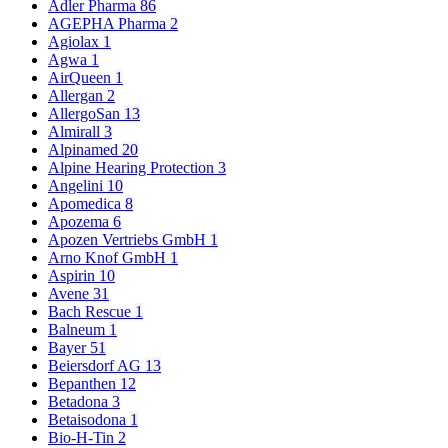
Adler Pharma
86
AGEPHA Pharma
2
Agiolax
1
Agwa
1
AirQueen
1
Allergan
2
AllergoSan
13
Almirall
3
Alpinamed
20
Alpine Hearing Protection
3
Angelini
10
Apomedica
8
Apozema
6
Apozen Vertriebs GmbH
1
Arno Knof GmbH
1
Aspirin
10
Avene
31
Bach Rescue
1
Balneum
1
Bayer
51
Beiersdorf AG
13
Bepanthen
12
Betadona
3
Betaisodona
1
Bio-H-Tin
2