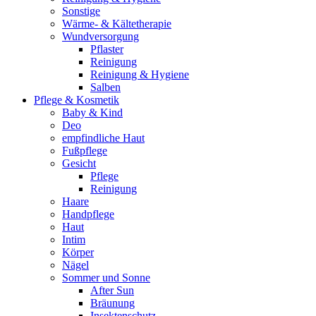
Sonstige
Wärme- & Kältetherapie
Wundversorgung
Pflaster
Reinigung
Reinigung & Hygiene
Salben
Pflege & Kosmetik
Baby & Kind
Deo
empfindliche Haut
Fußpflege
Gesicht
Pflege
Reinigung
Haare
Handpflege
Haut
Intim
Körper
Nägel
Sommer und Sonne
After Sun
Bräunung
Insektenschutz