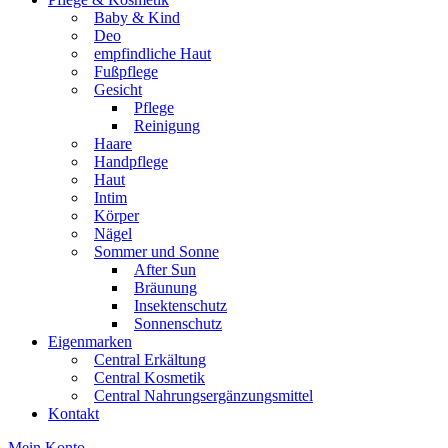
Baby & Kind
Deo
empfindliche Haut
Fußpflege
Gesicht
Pflege
Reinigung
Haare
Handpflege
Haut
Intim
Körper
Nägel
Sommer und Sonne
After Sun
Bräunung
Insektenschutz
Sonnenschutz
Eigenmarken
Central Erkältung
Central Kosmetik
Central Nahrungsergänzungsmittel
Kontakt
Mein Konto