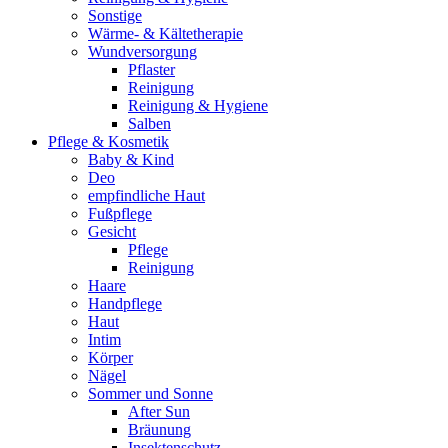
Sonstige
Wärme- & Kältetherapie
Wundversorgung
Pflaster
Reinigung
Reinigung & Hygiene
Salben
Pflege & Kosmetik
Baby & Kind
Deo
empfindliche Haut
Fußpflege
Gesicht
Pflege
Reinigung
Haare
Handpflege
Haut
Intim
Körper
Nägel
Sommer und Sonne
After Sun
Bräunung
Insektenschutz