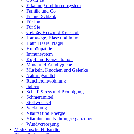
Covid-19
Erkältung und Immunsystem
Familie und Co
Fit und Schlank
Für Ihn
Für Sie
Gefäße, Herz und Kreislauf
Harnwege, Blase und Intim
Haut, Haare, Nägel
Homöopathie
Immunsystem
Kopf und Konzentration
Mund und Zahnhygiene
Muskeln, Knochen und Gelenke
Nahrungsmittel
Raucherentwöhnung
Salben
Schlaf, Stress und Beruhigung
Schmerzmittel
Stoffwechsel
Verdauung
Vitalität und Energie
Vitamine und Nahrungsergänzungen
Wundversorgung
Medizinische Hilfsmittel