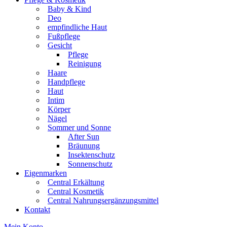
Baby & Kind
Deo
empfindliche Haut
Fußpflege
Gesicht
Pflege
Reinigung
Haare
Handpflege
Haut
Intim
Körper
Nägel
Sommer und Sonne
After Sun
Bräunung
Insektenschutz
Sonnenschutz
Eigenmarken
Central Erkältung
Central Kosmetik
Central Nahrungsergänzungsmittel
Kontakt
Mein Konto