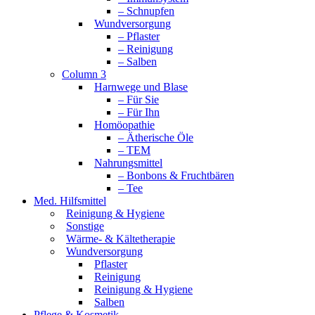
– Schnupfen
Wundversorgung
– Pflaster
– Reinigung
– Salben
Column 3
Harnwege und Blase
– Für Sie
– Für Ihn
Homöopathie
– Ätherische Öle
– TEM
Nahrungsmittel
– Bonbons & Fruchtbären
– Tee
Med. Hilfsmittel
Reinigung & Hygiene
Sonstige
Wärme- & Kältetherapie
Wundversorgung
Pflaster
Reinigung
Reinigung & Hygiene
Salben
Pflege & Kosmetik