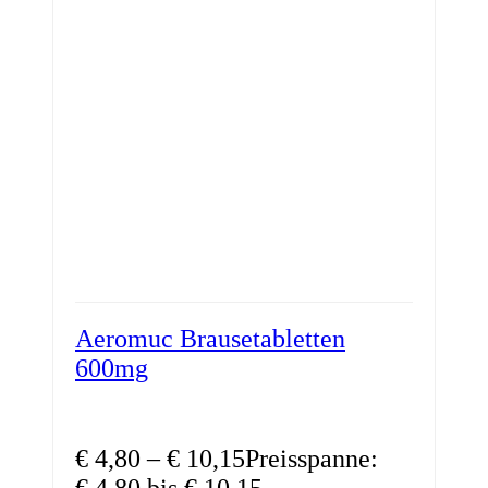
Aeromuc Brausetabletten
600mg
€
4,80
–
€
10,15
Preisspanne:
€ 4,80 bis € 10,15