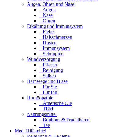
Augen, Ohren und Nase
– Augen
– Nase
– Ohren
Erkältung und Immunsystem
– Fieber
– Halsschmerzen
– Husten
– Immunsystem
– Schnupfen
Wundversorgung
– Pflaster
– Reinigung
– Salben
Harnwege und Blase
– Für Sie
– Für Ihn
Homöopathie
– Ätherische Öle
– TEM
Nahrungsmittel
– Bonbons & Fruchtbären
– Tee
Med. Hilfsmittel
Reinigung & Hygiene