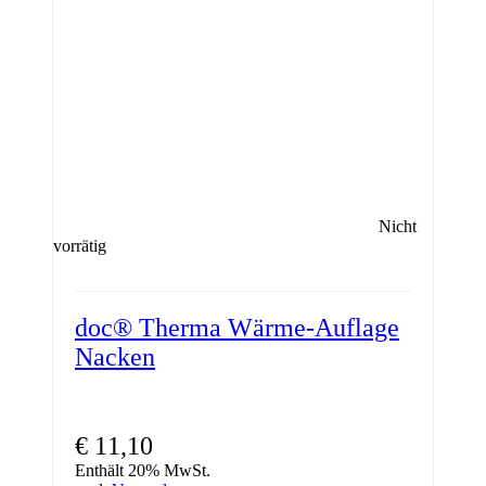
können
auf
der
Produktseite
gewählt
werden
Nicht
vorrätig
doc® Therma Wärme-Auflage
Nacken
€
11,10
Enthält 20% MwSt.