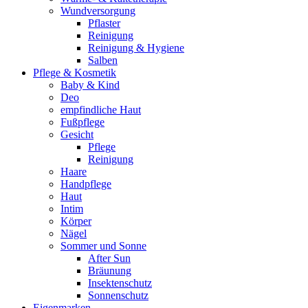
Wundversorgung
Pflaster
Reinigung
Reinigung & Hygiene
Salben
Pflege & Kosmetik
Baby & Kind
Deo
empfindliche Haut
Fußpflege
Gesicht
Pflege
Reinigung
Haare
Handpflege
Haut
Intim
Körper
Nägel
Sommer und Sonne
After Sun
Bräunung
Insektenschutz
Sonnenschutz
Eigenmarken