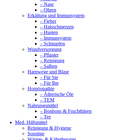
– Nase
– Ohren
Erkältung und Immunsystem
– Fieber
– Halsschmerzen
– Husten
– Immunsystem
– Schnupfen
Wundversorgung
– Pflaster
– Reinigung
– Salben
Harnwege und Blase
– Für Sie
– Für Ihn
Homöopathie
– Ätherische Öle
– TEM
Nahrungsmittel
– Bonbons & Fruchtbären
– Tee
Med. Hilfsmittel
Reinigung & Hygiene
Sonstige
Wärme- & Kältetherapie