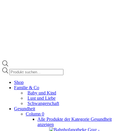
Products
search
Facebook
Shop
page
Familie & Co
opens
Baby und Kind
in
Lust und Liebe
new
Schwangerschaft
window
Gesundheit
Column 0
Alle Produkte der Kategorie Gesundheit
anzeigen