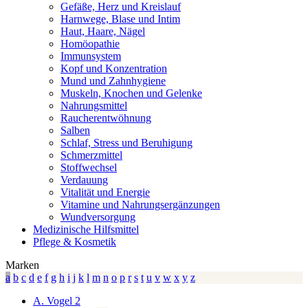
Gefäße, Herz und Kreislauf
Harnwege, Blase und Intim
Haut, Haare, Nägel
Homöopathie
Immunsystem
Kopf und Konzentration
Mund und Zahnhygiene
Muskeln, Knochen und Gelenke
Nahrungsmittel
Raucherentwöhnung
Salben
Schlaf, Stress und Beruhigung
Schmerzmittel
Stoffwechsel
Verdauung
Vitalität und Energie
Vitamine und Nahrungsergänzungen
Wundversorgung
Medizinische Hilfsmittel
Pflege & Kosmetik
Marken
a
b
c
d
e
f
g
h
i
j
k
l
m
n
o
p
r
s
t
u
v
w
x
y
z
A. Vogel
2