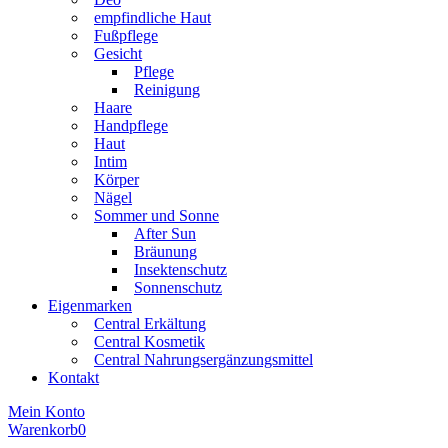
empfindliche Haut
Fußpflege
Gesicht
Pflege
Reinigung
Haare
Handpflege
Haut
Intim
Körper
Nägel
Sommer und Sonne
After Sun
Bräunung
Insektenschutz
Sonnenschutz
Eigenmarken
Central Erkältung
Central Kosmetik
Central Nahrungsergänzungsmittel
Kontakt
Mein Konto
Warenkorb
0