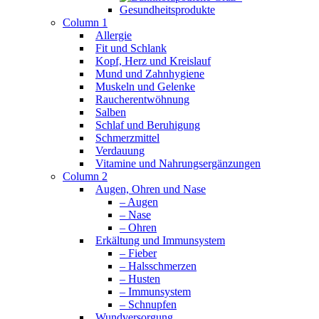
Column 1
Allergie
Fit und Schlank
Kopf, Herz und Kreislauf
Mund und Zahnhygiene
Muskeln und Gelenke
Raucherentwöhnung
Salben
Schlaf und Beruhigung
Schmerzmittel
Verdauung
Vitamine und Nahrungsergänzungen
Column 2
Augen, Ohren und Nase
– Augen
– Nase
– Ohren
Erkältung und Immunsystem
– Fieber
– Halsschmerzen
– Husten
– Immunsystem
– Schnupfen
Wundversorgung