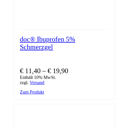
doc® Ibuprofen 5%
Schmerzgel
Preisspanne:
€
11,40
–
€
19,90
€ 11,40
Enthält 10% MwSt.
zzgl.
Versand
bis
Dieses
Zum Produkt
€ 19,90
Produkt
weist
mehrere
Varianten
auf.
Die
Optionen