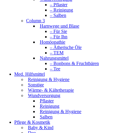
– Pflaster
– Reinigung
– Salben
Column 3
Harnwege und Blase
– Für Sie
– Für Ihn
Homöopathie
– Ätherische Öle
– TEM
Nahrungsmittel
– Bonbons & Fruchtbären
– Tee
Med. Hilfsmittel
Reinigung & Hygiene
Sonstige
Wärme- & Kältetherapie
Wundversorgung
Pflaster
Reinigung
Reinigung & Hygiene
Salben
Pflege & Kosmetik
Baby & Kind
Deo