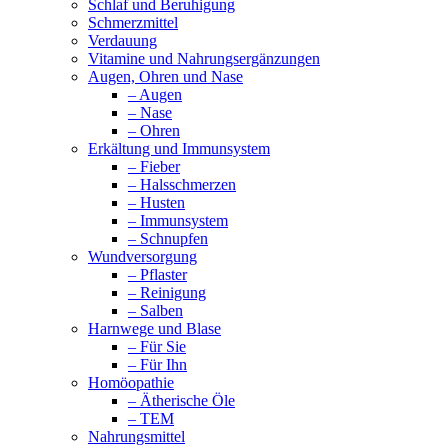
Schlaf und Beruhigung
Schmerzmittel
Verdauung
Vitamine und Nahrungsergänzungen
Augen, Ohren und Nase
– Augen
– Nase
– Ohren
Erkältung und Immunsystem
– Fieber
– Halsschmerzen
– Husten
– Immunsystem
– Schnupfen
Wundversorgung
– Pflaster
– Reinigung
– Salben
Harnwege und Blase
– Für Sie
– Für Ihn
Homöopathie
– Ätherische Öle
– TEM
Nahrungsmittel