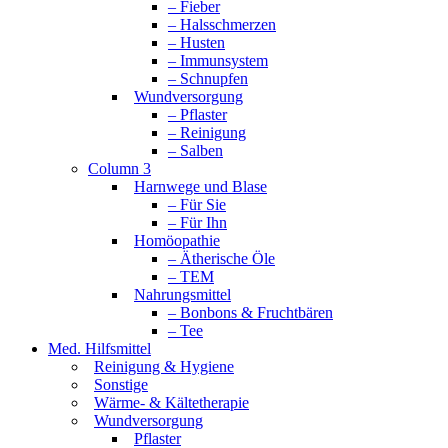
– Fieber
– Halsschmerzen
– Husten
– Immunsystem
– Schnupfen
Wundversorgung
– Pflaster
– Reinigung
– Salben
Column 3
Harnwege und Blase
– Für Sie
– Für Ihn
Homöopathie
– Ätherische Öle
– TEM
Nahrungsmittel
– Bonbons & Fruchtbären
– Tee
Med. Hilfsmittel
Reinigung & Hygiene
Sonstige
Wärme- & Kältetherapie
Wundversorgung
Pflaster