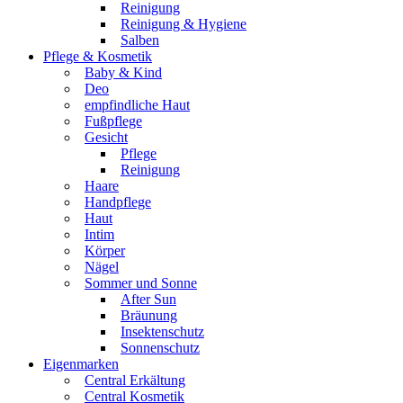
Reinigung
Reinigung & Hygiene
Salben
Pflege & Kosmetik
Baby & Kind
Deo
empfindliche Haut
Fußpflege
Gesicht
Pflege
Reinigung
Haare
Handpflege
Haut
Intim
Körper
Nägel
Sommer und Sonne
After Sun
Bräunung
Insektenschutz
Sonnenschutz
Eigenmarken
Central Erkältung
Central Kosmetik