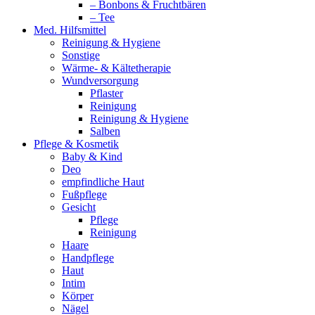
– Bonbons & Fruchtbären
– Tee
Med. Hilfsmittel
Reinigung & Hygiene
Sonstige
Wärme- & Kältetherapie
Wundversorgung
Pflaster
Reinigung
Reinigung & Hygiene
Salben
Pflege & Kosmetik
Baby & Kind
Deo
empfindliche Haut
Fußpflege
Gesicht
Pflege
Reinigung
Haare
Handpflege
Haut
Intim
Körper
Nägel