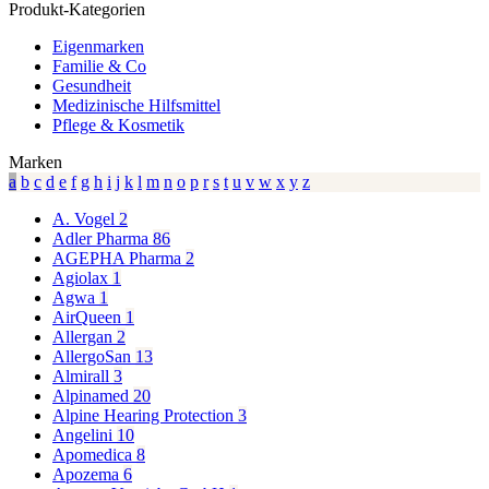
Produkt-Kategorien
Eigenmarken
Familie & Co
Gesundheit
Medizinische Hilfsmittel
Pflege & Kosmetik
Marken
a
b
c
d
e
f
g
h
i
j
k
l
m
n
o
p
r
s
t
u
v
w
x
y
z
A. Vogel
2
Adler Pharma
86
AGEPHA Pharma
2
Agiolax
1
Agwa
1
AirQueen
1
Allergan
2
AllergoSan
13
Almirall
3
Alpinamed
20
Alpine Hearing Protection
3
Angelini
10
Apomedica
8
Apozema
6