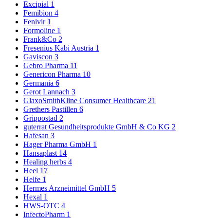
Excipial
1
Femibion
4
Fenivir
1
Formoline
1
Frank&Co
2
Fresenius Kabi Austria
1
Gaviscon
3
Gebro Pharma
11
Genericon Pharma
10
Germania
6
Gerot Lannach
3
GlaxoSmithKline Consumer Healthcare
21
Grethers Pastillen
6
Grippostad
2
guterrat Gesundheitsprodukte GmbH & Co KG
2
Hafesan
3
Hager Pharma GmbH
1
Hansaplast
14
Healing herbs
4
Heel
17
Helfe
1
Hermes Arzneimittel GmbH
5
Hexal
1
HWS-OTC
4
InfectoPharm
1