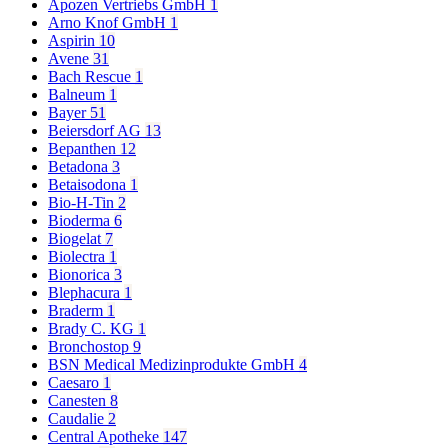
Apozen Vertriebs GmbH
1
Arno Knof GmbH
1
Aspirin
10
Avene
31
Bach Rescue
1
Balneum
1
Bayer
51
Beiersdorf AG
13
Bepanthen
12
Betadona
3
Betaisodona
1
Bio-H-Tin
2
Bioderma
6
Biogelat
7
Biolectra
1
Bionorica
3
Blephacura
1
Braderm
1
Brady C. KG
1
Bronchostop
9
BSN Medical Medizinprodukte GmbH
4
Caesaro
1
Canesten
8
Caudalie
2
Central Apotheke
147