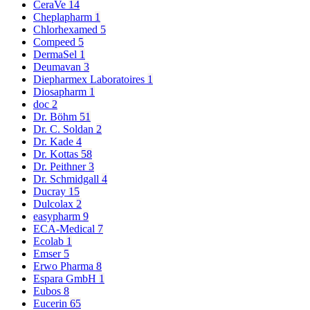
CeraVe
14
Cheplapharm
1
Chlorhexamed
5
Compeed
5
DermaSel
1
Deumavan
3
Diepharmex Laboratoires
1
Diosapharm
1
doc
2
Dr. Böhm
51
Dr. C. Soldan
2
Dr. Kade
4
Dr. Kottas
58
Dr. Peithner
3
Dr. Schmidgall
4
Ducray
15
Dulcolax
2
easypharm
9
ECA-Medical
7
Ecolab
1
Emser
5
Erwo Pharma
8
Espara GmbH
1
Eubos
8
Eucerin
65