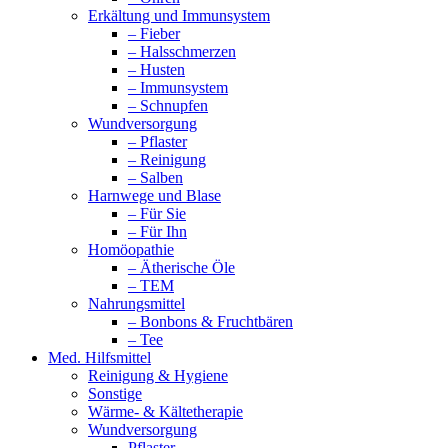
Erkältung und Immunsystem
– Fieber
– Halsschmerzen
– Husten
– Immunsystem
– Schnupfen
Wundversorgung
– Pflaster
– Reinigung
– Salben
Harnwege und Blase
– Für Sie
– Für Ihn
Homöopathie
– Ätherische Öle
– TEM
Nahrungsmittel
– Bonbons & Fruchtbären
– Tee
Med. Hilfsmittel
Reinigung & Hygiene
Sonstige
Wärme- & Kältetherapie
Wundversorgung
Pflaster