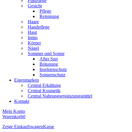
Fußpflege
Gesicht
Pflege
Reinigung
Haare
Handpflege
Haut
Intim
Körper
Nägel
Sommer und Sonne
After Sun
Bräunung
Insektenschutz
Sonnenschutz
Eigenmarken
Central Erkältung
Central Kosmetik
Central Nahrungsergänzungsmittel
Kontakt
Mein Konto
Warenkorb
0
Zeige Einkaufswagen
Kasse