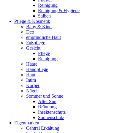
Reinigung
Reinigung & Hygiene
Salben
Pflege & Kosmetik
Baby & Kind
Deo
empfindliche Haut
Fußpflege
Gesicht
Pflege
Reinigung
Haare
Handpflege
Haut
Intim
Körper
Nägel
Sommer und Sonne
After Sun
Bräunung
Insektenschutz
Sonnenschutz
Eigenmarken
Central Erkältung