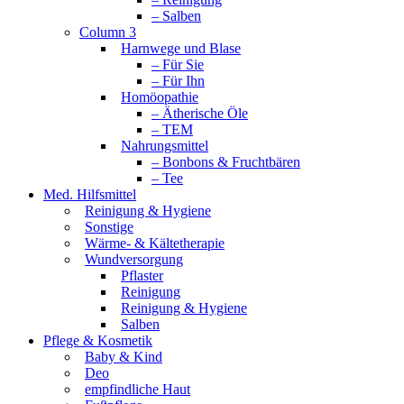
– Salben
Column 3
Harnwege und Blase
– Für Sie
– Für Ihn
Homöopathie
– Ätherische Öle
– TEM
Nahrungsmittel
– Bonbons & Fruchtbären
– Tee
Med. Hilfsmittel
Reinigung & Hygiene
Sonstige
Wärme- & Kältetherapie
Wundversorgung
Pflaster
Reinigung
Reinigung & Hygiene
Salben
Pflege & Kosmetik
Baby & Kind
Deo
empfindliche Haut