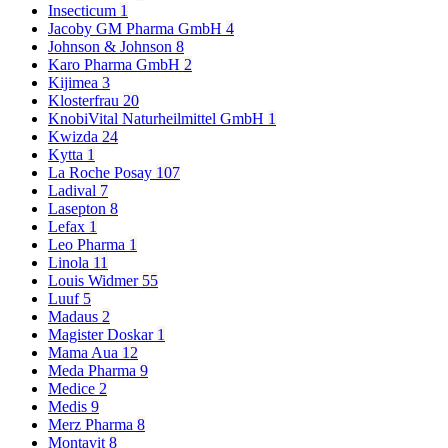
Insecticum
1
Jacoby GM Pharma GmbH
4
Johnson & Johnson
8
Karo Pharma GmbH
2
Kijimea
3
Klosterfrau
20
KnobiVital Naturheilmittel GmbH
1
Kwizda
24
Kytta
1
La Roche Posay
107
Ladival
7
Lasepton
8
Lefax
1
Leo Pharma
1
Linola
11
Louis Widmer
55
Luuf
5
Madaus
2
Magister Doskar
1
Mama Aua
12
Meda Pharma
9
Medice
2
Medis
9
Merz Pharma
8
Montavit
8