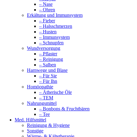
– Nase
– Ohren
Erkältung und Immunsystem
– Fieber
– Halsschmerzen
– Husten
– Immunsystem
– Schnupfen
Wundversorgung
– Pflaster
– Reinigung
– Salben
Harnwege und Blase
– Für Sie
– Für Ihn
Homöopathie
– Ätherische Öle
– TEM
Nahrungsmittel
– Bonbons & Fruchtbären
– Tee
Med. Hilfsmittel
Reinigung & Hygiene
Sonstige
Wärme- & Kältetherapie