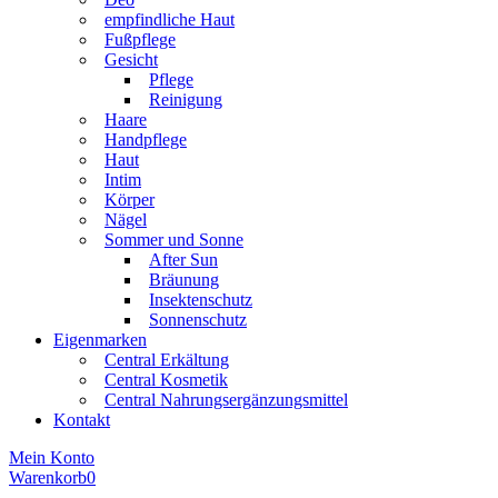
empfindliche Haut
Fußpflege
Gesicht
Pflege
Reinigung
Haare
Handpflege
Haut
Intim
Körper
Nägel
Sommer und Sonne
After Sun
Bräunung
Insektenschutz
Sonnenschutz
Eigenmarken
Central Erkältung
Central Kosmetik
Central Nahrungsergänzungsmittel
Kontakt
Mein Konto
Warenkorb
0