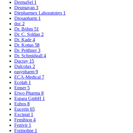
DermaSel
1
Deumavan
3
Diepharmex Laboratoires
1
Diosapharm
1
doc
2
Dr. Böhm
51
Dr. C. Soldan
2
Dr. Kade
4
Dr. Kottas
58
Dr. Peithner
3
Dr. Schmidgall
4
Ducray
15
Dulcolax
2
easypharm
9
ECA-Medical
7
Ecolab
1
Emser
5
Erwo Pharma
8
Espara GmbH
1
Eubos
8
Eucerin
65
Excipial
1
Femibion
4
Fenivir
1
Formoline
1