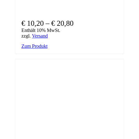
Preisspanne:
€
10,20
–
€
20,80
€ 10,20
Enthält 10% MwSt.
zzgl.
Versand
bis
Dieses
Zum Produkt
€ 20,80
Produkt
weist
mehrere
Varianten
auf.
Die
Optionen
können
auf
der
Produktseite
gewählt
werden