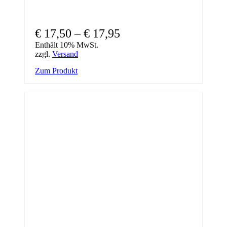
Preisspanne:
€
17,50
–
€
17,95
€ 17,50
Enthält 10% MwSt.
zzgl.
Versand
bis
Dieses
Zum Produkt
€ 17,95
Produkt
weist
mehrere
Varianten
auf.
Die
Optionen
können
auf
der
Produktseite
gewählt
werden