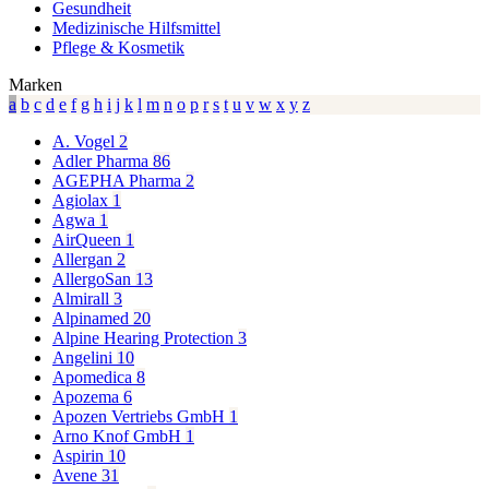
Gesundheit
Medizinische Hilfsmittel
Pflege & Kosmetik
Marken
a
b
c
d
e
f
g
h
i
j
k
l
m
n
o
p
r
s
t
u
v
w
x
y
z
A. Vogel
2
Adler Pharma
86
AGEPHA Pharma
2
Agiolax
1
Agwa
1
AirQueen
1
Allergan
2
AllergoSan
13
Almirall
3
Alpinamed
20
Alpine Hearing Protection
3
Angelini
10
Apomedica
8
Apozema
6
Apozen Vertriebs GmbH
1
Arno Knof GmbH
1
Aspirin
10
Avene
31