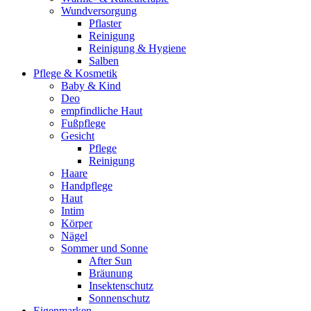
Wundversorgung
Pflaster
Reinigung
Reinigung & Hygiene
Salben
Pflege & Kosmetik
Baby & Kind
Deo
empfindliche Haut
Fußpflege
Gesicht
Pflege
Reinigung
Haare
Handpflege
Haut
Intim
Körper
Nägel
Sommer und Sonne
After Sun
Bräunung
Insektenschutz
Sonnenschutz
Eigenmarken