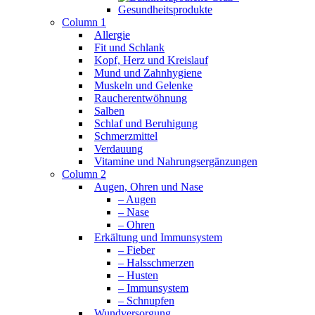
Column 1
Allergie
Fit und Schlank
Kopf, Herz und Kreislauf
Mund und Zahnhygiene
Muskeln und Gelenke
Raucherentwöhnung
Salben
Schlaf und Beruhigung
Schmerzmittel
Verdauung
Vitamine und Nahrungsergänzungen
Column 2
Augen, Ohren und Nase
– Augen
– Nase
– Ohren
Erkältung und Immunsystem
– Fieber
– Halsschmerzen
– Husten
– Immunsystem
– Schnupfen
Wundversorgung