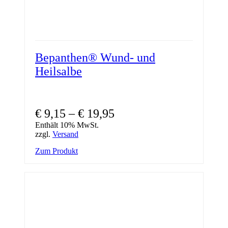
Bepanthen® Wund- und
Heilsalbe
Preisspanne:
€
9,15
–
€
19,95
€ 9,15
Enthält 10% MwSt.
zzgl.
Versand
bis
Dieses
Zum Produkt
€ 19,95
Produkt
weist
mehrere
Varianten
auf.
Die
Optionen
können