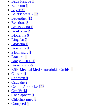
Bach Rescue
1
Balneum
1
Bayer
51
Beiersdorf AG
13
Bepanthen
12
Betadona
3
Betaisodona
1
Bio-H-Tin
2
Bioderma
6
Biogelat
7
Biolectra
1
Bionorica
3
Blephacura
1
Braderm
1
Brady C. KG
1
Bronchostop
9
BSN Medical Medizinprodukte GmbH
4
Caesaro
1
Canesten
8
Caudalie
2
Central Apotheke
147
CeraVe
14
Cheplapharm
1
Chlorhexamed
5
Compeed
5