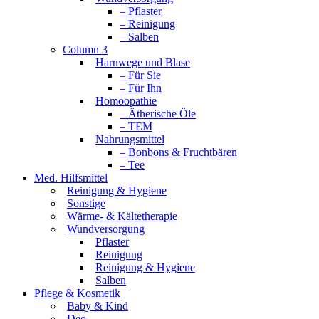
– Pflaster
– Reinigung
– Salben
Column 3
Harnwege und Blase
– Für Sie
– Für Ihn
Homöopathie
– Ätherische Öle
– TEM
Nahrungsmittel
– Bonbons & Fruchtbären
– Tee
Med. Hilfsmittel
Reinigung & Hygiene
Sonstige
Wärme- & Kältetherapie
Wundversorgung
Pflaster
Reinigung
Reinigung & Hygiene
Salben
Pflege & Kosmetik
Baby & Kind
Deo