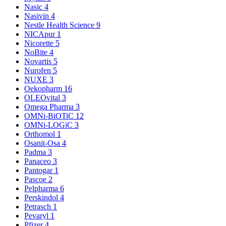
Nasic
4
Nasivin
4
Nestle Health Science
9
NICApur
1
Nicorette
5
NoBite
4
Novartis
5
Nurofen
5
NUXE
3
Oekopharm
16
OLEOvital
3
Omega Pharma
3
OMNi-BiOTiC
12
OMNi-LOGiC
3
Orthomol
1
Osanit-Osa
4
Padma
3
Panaceo
3
Pantogar
1
Pascoe
2
Pelpharma
6
Perskindol
4
Petrasch
1
Pevaryl
1
Pfizer
4