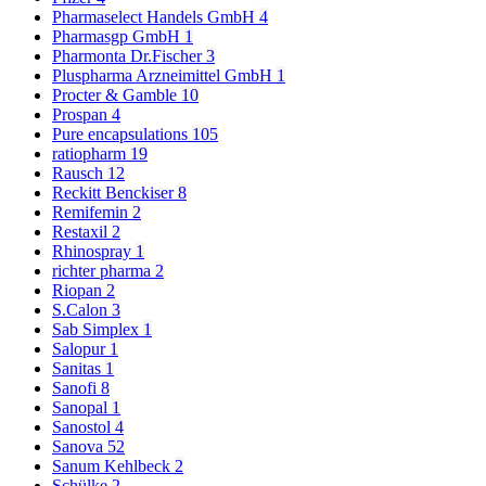
Pharmaselect Handels GmbH
4
Pharmasgp GmbH
1
Pharmonta Dr.Fischer
3
Pluspharma Arzneimittel GmbH
1
Procter & Gamble
10
Prospan
4
Pure encapsulations
105
ratiopharm
19
Rausch
12
Reckitt Benckiser
8
Remifemin
2
Restaxil
2
Rhinospray
1
richter pharma
2
Riopan
2
S.Calon
3
Sab Simplex
1
Salopur
1
Sanitas
1
Sanofi
8
Sanopal
1
Sanostol
4
Sanova
52
Sanum Kehlbeck
2
Schülke
2