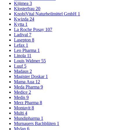
Kijimea
3
Klosterfrau
20
KnobiVital Naturheilmittel GmbH
1
Kwizda
24
Kytta
1
La Roche Posay
107
Ladival
7
Lasepton
8
Lefax
1
Leo Pharma
1
Linola
11
Louis Widmer
55
Luuf
5
Madaus
2
Magister Doskar
1
Mama Aua
12
Meda Pharma
9
Medice
2
Medis
9
Merz Pharma
8
Montavit
8
Multi
4
Mundipharma
1
Murnauers Bachblüten
1
Mylan
6