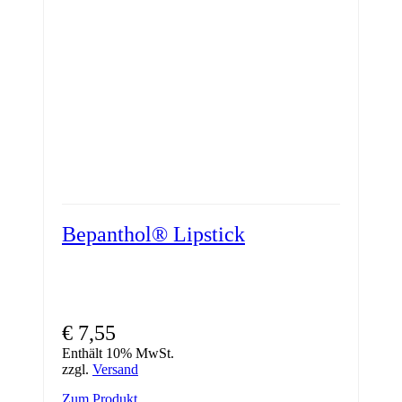
auf
der
Produktseite
gewählt
werden
Bepanthol® Lipstick
€
7,55
Enthält 10% MwSt.
zzgl.
Versand
Zum Produkt