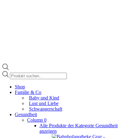
Products
search
Facebook
Shop
page
Familie & Co
opens
Baby und Kind
in
Lust und Liebe
new
Schwangerschaft
window
Gesundheit
Column 0
Alle Produkte der Kategorie Gesundheit
anzeigen