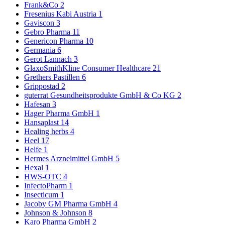
Frank&Co
2
Fresenius Kabi Austria
1
Gaviscon
3
Gebro Pharma
11
Genericon Pharma
10
Germania
6
Gerot Lannach
3
GlaxoSmithKline Consumer Healthcare
21
Grethers Pastillen
6
Grippostad
2
guterrat Gesundheitsprodukte GmbH & Co KG
2
Hafesan
3
Hager Pharma GmbH
1
Hansaplast
14
Healing herbs
4
Heel
17
Helfe
1
Hermes Arzneimittel GmbH
5
Hexal
1
HWS-OTC
4
InfectoPharm
1
Insecticum
1
Jacoby GM Pharma GmbH
4
Johnson & Johnson
8
Karo Pharma GmbH
2