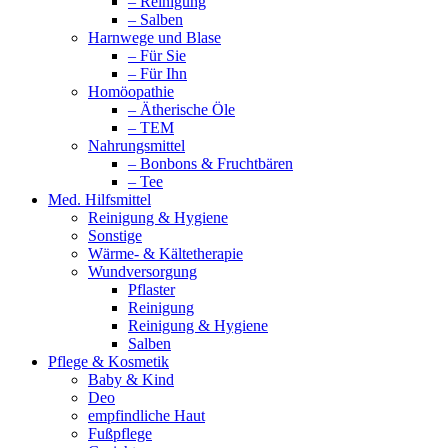
– Reinigung
– Salben
Harnwege und Blase
– Für Sie
– Für Ihn
Homöopathie
– Ätherische Öle
– TEM
Nahrungsmittel
– Bonbons & Fruchtbären
– Tee
Med. Hilfsmittel
Reinigung & Hygiene
Sonstige
Wärme- & Kältetherapie
Wundversorgung
Pflaster
Reinigung
Reinigung & Hygiene
Salben
Pflege & Kosmetik
Baby & Kind
Deo
empfindliche Haut
Fußpflege