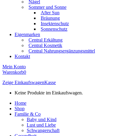
Nägel
Sommer und Sonne
After Sun
Bräunung
Insektenschutz
Sonnenschutz
Eigenmarken
Central Erkältung
Central Kosmetik
Central Nahrungsergänzungsmittel
Kontakt
Mein Konto
Warenkorb
0
Zeige Einkaufswagen
Kasse
Keine Produkte im Einkaufswagen.
Home
Shop
Familie & Co
Baby und Kind
Lust und Liebe
Schwangerschaft
Gesundheit