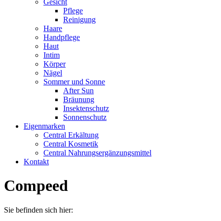
Gesicht
Pflege
Reinigung
Haare
Handpflege
Haut
Intim
Körper
Nägel
Sommer und Sonne
After Sun
Bräunung
Insektenschutz
Sonnenschutz
Eigenmarken
Central Erkältung
Central Kosmetik
Central Nahrungsergänzungsmittel
Kontakt
Compeed
Sie befinden sich hier: