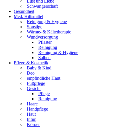
Lust und Liebe
Schwangerschaft
Gesundheit
Med. Hilfsmittel
Reinigung & Hygiene
Sonstige
Wärme- & Kältetherapie
Wundversorgung
Pflaster
Reinigung
Reinigung & Hygiene
Salben
Pflege & Kosmetik
Baby & Kind
Deo
empfindliche Haut
Fußpflege
Gesicht
Pflege
Reinigung
Haare
Handpflege
Haut
Intim
Körper