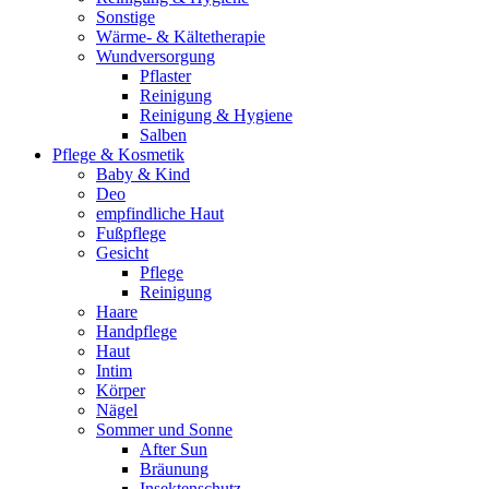
Sonstige
Wärme- & Kältetherapie
Wundversorgung
Pflaster
Reinigung
Reinigung & Hygiene
Salben
Pflege & Kosmetik
Baby & Kind
Deo
empfindliche Haut
Fußpflege
Gesicht
Pflege
Reinigung
Haare
Handpflege
Haut
Intim
Körper
Nägel
Sommer und Sonne
After Sun
Bräunung
Insektenschutz