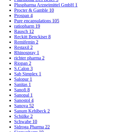
Pluspharma Arzneimittel GmbH
1
Procter & Gamble
10
Prospan
4
Pure encapsulations
105
ratiopharm
19
Rausch
12
Reckitt Benckiser
8
Remifemin
2
Restaxil
2
Rhinospray
1
richter pharma
2
Riopan
2
S.Calon
3
Sab Simplex
1
Salopur
1
Sanitas
1
Sanofi
8
Sanopal
1
Sanostol
4
Sanova
52
Sanum Kehlbeck
2
Schülke
2
Schwabe
10
Sidroga Pharma
22