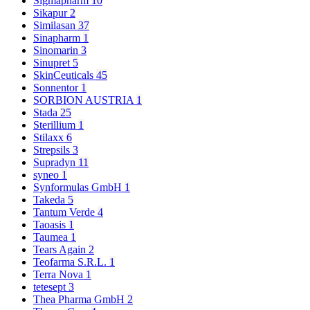
Sigmapharm
10
Sikapur
2
Similasan
37
Sinapharm
1
Sinomarin
3
Sinupret
5
SkinCeuticals
45
Sonnentor
1
SORBION AUSTRIA
1
Stada
25
Sterillium
1
Stilaxx
6
Strepsils
3
Supradyn
11
syneo
1
Synformulas GmbH
1
Takeda
5
Tantum Verde
4
Taoasis
1
Taumea
1
Tears Again
2
Teofarma S.R.L.
1
Terra Nova
1
tetesept
3
Thea Pharma GmbH
2