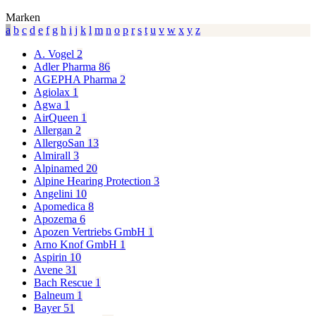
Marken
a
b
c
d
e
f
g
h
i
j
k
l
m
n
o
p
r
s
t
u
v
w
x
y
z
A. Vogel
2
Adler Pharma
86
AGEPHA Pharma
2
Agiolax
1
Agwa
1
AirQueen
1
Allergan
2
AllergoSan
13
Almirall
3
Alpinamed
20
Alpine Hearing Protection
3
Angelini
10
Apomedica
8
Apozema
6
Apozen Vertriebs GmbH
1
Arno Knof GmbH
1
Aspirin
10
Avene
31
Bach Rescue
1
Balneum
1
Bayer
51