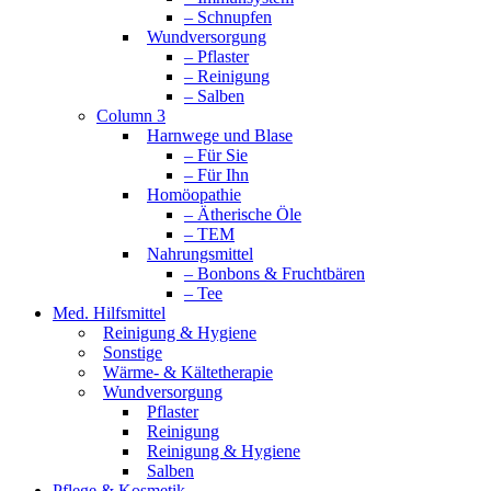
– Schnupfen
Wundversorgung
– Pflaster
– Reinigung
– Salben
Column 3
Harnwege und Blase
– Für Sie
– Für Ihn
Homöopathie
– Ätherische Öle
– TEM
Nahrungsmittel
– Bonbons & Fruchtbären
– Tee
Med. Hilfsmittel
Reinigung & Hygiene
Sonstige
Wärme- & Kältetherapie
Wundversorgung
Pflaster
Reinigung
Reinigung & Hygiene
Salben
Pflege & Kosmetik