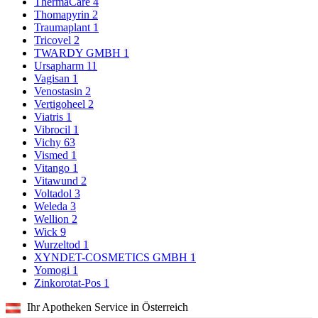
ThermaCare
4
Thomapyrin
2
Traumaplant
1
Tricovel
2
TWARDY GMBH
1
Ursapharm
11
Vagisan
1
Venostasin
2
Vertigoheel
2
Viatris
1
Vibrocil
1
Vichy
63
Vismed
1
Vitango
1
Vitawund
2
Voltadol
3
Weleda
3
Wellion
2
Wick
9
Wurzeltod
1
XYNDET-COSMETICS GMBH
1
Yomogi
1
Zinkorotat-Pos
1
Ihr Apotheken Service in Österreich