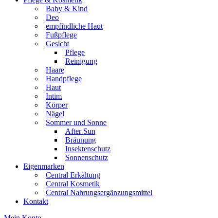
Baby & Kind
Deo
empfindliche Haut
Fußpflege
Gesicht
Pflege
Reinigung
Haare
Handpflege
Haut
Intim
Körper
Nägel
Sommer und Sonne
After Sun
Bräunung
Insektenschutz
Sonnenschutz
Eigenmarken
Central Erkältung
Central Kosmetik
Central Nahrungsergänzungsmittel
Kontakt
Mein Konto