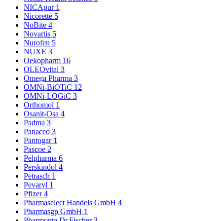
NICApur
1
Nicorette
5
NoBite
4
Novartis
5
Nurofen
5
NUXE
3
Oekopharm
16
OLEOvital
3
Omega Pharma
3
OMNi-BiOTiC
12
OMNi-LOGiC
3
Orthomol
1
Osanit-Osa
4
Padma
3
Panaceo
3
Pantogar
1
Pascoe
2
Pelpharma
6
Perskindol
4
Petrasch
1
Pevaryl
1
Pfizer
4
Pharmaselect Handels GmbH
4
Pharmasgp GmbH
1
Pharmonta Dr.Fischer
3