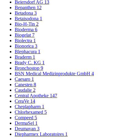
Beiersdorf AG
13
Bepanthen
12
Betadona
3
Betaisodona
1
Bio-H-Tin
2
Bioderma
6
Biogelat
7
Biolectra
1
Bionorica
3
Blephacura
1
Braderm
1
Brady C. KG
1
Bronchostop
9
BSN Medical Medizinprodukte GmbH
4
Caesaro
1
Canesten
8
Caudalie
2
Central Apotheke
147
CeraVe
14
Cheplapharm
1
Chlorhexamed
5
Compeed
5
DermaSel
1
Deumavan
3
Diepharmex Laboratoires
1