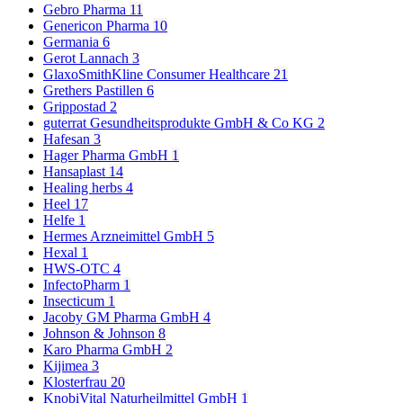
Gebro Pharma
11
Genericon Pharma
10
Germania
6
Gerot Lannach
3
GlaxoSmithKline Consumer Healthcare
21
Grethers Pastillen
6
Grippostad
2
guterrat Gesundheitsprodukte GmbH & Co KG
2
Hafesan
3
Hager Pharma GmbH
1
Hansaplast
14
Healing herbs
4
Heel
17
Helfe
1
Hermes Arzneimittel GmbH
5
Hexal
1
HWS-OTC
4
InfectoPharm
1
Insecticum
1
Jacoby GM Pharma GmbH
4
Johnson & Johnson
8
Karo Pharma GmbH
2
Kijimea
3
Klosterfrau
20
KnobiVital Naturheilmittel GmbH
1