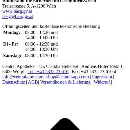
Bundesamt für Sicherheit im Gesundheitswesen
Traisengasse 5, A-1200 Wien
www.basg.gv.at
basg@basg.gv.at
Öffnungszeiten und kostenlose telefonische Beratung
Montag:
08:00 - 12:30 und
14:00 - 19:00 Uhr
Di - Fr:
08:00 - 12:30 und
14:00 - 18:30 Uhr
Samstag:
08:00 - 12:30 Uhr
Central Apotheke – Dr. Claudia Hellebart | Andreas Hofer-Platz 1 |
6300 Wörgl |
Tel.: +43 5332 73 610
| Fax: +43 5332 73 610 4
info@central-apo.com
|
shop@central-apo.com
|
Impressum
|
Datenschutz
|
AGB
|
Versandkosten & Lieferung
|
Widerruf
|