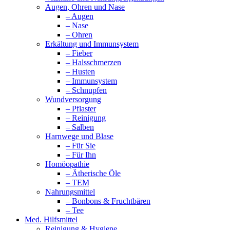
Augen, Ohren und Nase
– Augen
– Nase
– Ohren
Erkältung und Immunsystem
– Fieber
– Halsschmerzen
– Husten
– Immunsystem
– Schnupfen
Wundversorgung
– Pflaster
– Reinigung
– Salben
Harnwege und Blase
– Für Sie
– Für Ihn
Homöopathie
– Ätherische Öle
– TEM
Nahrungsmittel
– Bonbons & Fruchtbären
– Tee
Med. Hilfsmittel
Reinigung & Hygiene