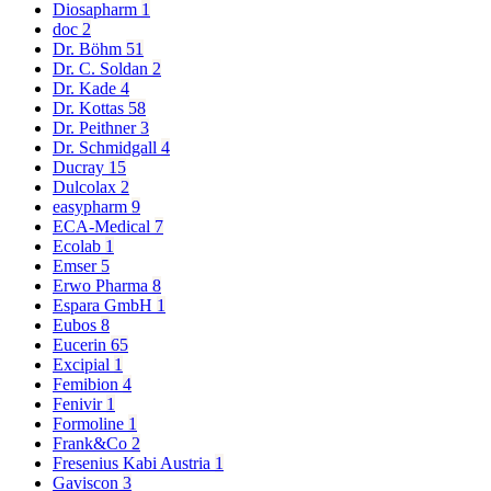
Diosapharm
1
doc
2
Dr. Böhm
51
Dr. C. Soldan
2
Dr. Kade
4
Dr. Kottas
58
Dr. Peithner
3
Dr. Schmidgall
4
Ducray
15
Dulcolax
2
easypharm
9
ECA-Medical
7
Ecolab
1
Emser
5
Erwo Pharma
8
Espara GmbH
1
Eubos
8
Eucerin
65
Excipial
1
Femibion
4
Fenivir
1
Formoline
1
Frank&Co
2
Fresenius Kabi Austria
1
Gaviscon
3