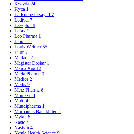
Kwizda
24
Kytta
1
La Roche Posay
107
Ladival
7
Lasepton
8
Lefax
1
Leo Pharma
1
Linola
11
Louis Widmer
55
Luuf
5
Madaus
2
Magister Doskar
1
Mama Aua
12
Meda Pharma
9
Medice
2
Medis
9
Merz Pharma
8
Montavit
8
Multi
4
Mundipharma
1
Murnauers Bachblüten
1
Mylan
6
Nasic
4
Nasivin
4
Nestle Health Science
9