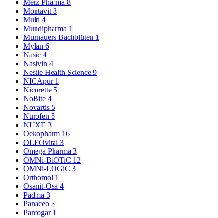
Merz Pharma
8
Montavit
8
Multi
4
Mundipharma
1
Murnauers Bachblüten
1
Mylan
6
Nasic
4
Nasivin
4
Nestle Health Science
9
NICApur
1
Nicorette
5
NoBite
4
Novartis
5
Nurofen
5
NUXE
3
Oekopharm
16
OLEOvital
3
Omega Pharma
3
OMNi-BiOTiC
12
OMNi-LOGiC
3
Orthomol
1
Osanit-Osa
4
Padma
3
Panaceo
3
Pantogar
1