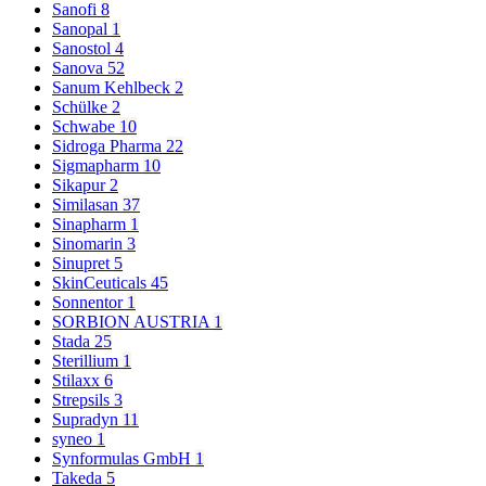
Sanofi
8
Sanopal
1
Sanostol
4
Sanova
52
Sanum Kehlbeck
2
Schülke
2
Schwabe
10
Sidroga Pharma
22
Sigmapharm
10
Sikapur
2
Similasan
37
Sinapharm
1
Sinomarin
3
Sinupret
5
SkinCeuticals
45
Sonnentor
1
SORBION AUSTRIA
1
Stada
25
Sterillium
1
Stilaxx
6
Strepsils
3
Supradyn
11
syneo
1
Synformulas GmbH
1
Takeda
5