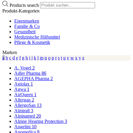
Products search
Produkt-Kategorien
Eigenmarken
Familie & Co
Gesundheit
Medizinische Hilfsmittel
Pflege & Kosmetik
Marken
a
b
c
d
e
f
g
h
i
j
k
l
m
n
o
p
r
s
t
u
v
w
x
y
z
A. Vogel
2
Adler Pharma
86
AGEPHA Pharma
2
Agiolax
1
Agwa
1
AirQueen
1
Allergan
2
AllergoSan
13
Almirall
3
Alpinamed
20
Alpine Hearing Protection
3
Angelini
10
Apomedica
8