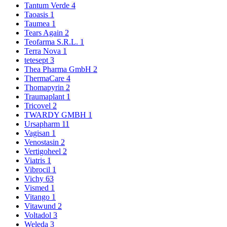
Tantum Verde
4
Taoasis
1
Taumea
1
Tears Again
2
Teofarma S.R.L.
1
Terra Nova
1
tetesept
3
Thea Pharma GmbH
2
ThermaCare
4
Thomapyrin
2
Traumaplant
1
Tricovel
2
TWARDY GMBH
1
Ursapharm
11
Vagisan
1
Venostasin
2
Vertigoheel
2
Viatris
1
Vibrocil
1
Vichy
63
Vismed
1
Vitango
1
Vitawund
2
Voltadol
3
Weleda
3