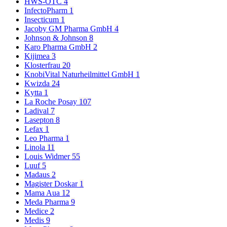
HWS-OTC
4
InfectoPharm
1
Insecticum
1
Jacoby GM Pharma GmbH
4
Johnson & Johnson
8
Karo Pharma GmbH
2
Kijimea
3
Klosterfrau
20
KnobiVital Naturheilmittel GmbH
1
Kwizda
24
Kytta
1
La Roche Posay
107
Ladival
7
Lasepton
8
Lefax
1
Leo Pharma
1
Linola
11
Louis Widmer
55
Luuf
5
Madaus
2
Magister Doskar
1
Mama Aua
12
Meda Pharma
9
Medice
2
Medis
9