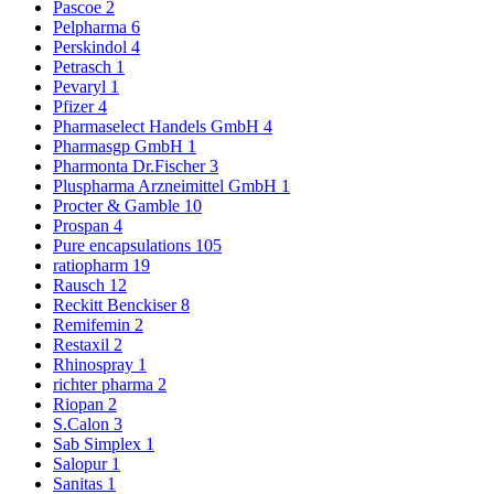
Pascoe
2
Pelpharma
6
Perskindol
4
Petrasch
1
Pevaryl
1
Pfizer
4
Pharmaselect Handels GmbH
4
Pharmasgp GmbH
1
Pharmonta Dr.Fischer
3
Pluspharma Arzneimittel GmbH
1
Procter & Gamble
10
Prospan
4
Pure encapsulations
105
ratiopharm
19
Rausch
12
Reckitt Benckiser
8
Remifemin
2
Restaxil
2
Rhinospray
1
richter pharma
2
Riopan
2
S.Calon
3
Sab Simplex
1
Salopur
1
Sanitas
1