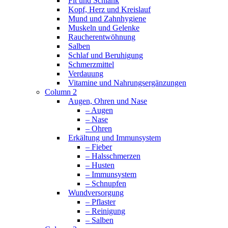
Fit und Schlank
Kopf, Herz und Kreislauf
Mund und Zahnhygiene
Muskeln und Gelenke
Raucherentwöhnung
Salben
Schlaf und Beruhigung
Schmerzmittel
Verdauung
Vitamine und Nahrungsergänzungen
Column 2
Augen, Ohren und Nase
– Augen
– Nase
– Ohren
Erkältung und Immunsystem
– Fieber
– Halsschmerzen
– Husten
– Immunsystem
– Schnupfen
Wundversorgung
– Pflaster
– Reinigung
– Salben