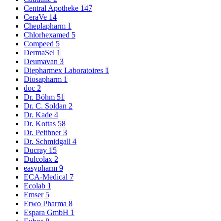
Central Apotheke
147
CeraVe
14
Cheplapharm
1
Chlorhexamed
5
Compeed
5
DermaSel
1
Deumavan
3
Diepharmex Laboratoires
1
Diosapharm
1
doc
2
Dr. Böhm
51
Dr. C. Soldan
2
Dr. Kade
4
Dr. Kottas
58
Dr. Peithner
3
Dr. Schmidgall
4
Ducray
15
Dulcolax
2
easypharm
9
ECA-Medical
7
Ecolab
1
Emser
5
Erwo Pharma
8
Espara GmbH
1