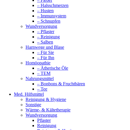
– Fieber
– Halsschmerzen
– Husten
– Immunsystem
– Schnupfen
Wundversorgung
– Pflaster
– Reinigung
– Salben
Harnwege und Blase
– Für Sie
– Für Ihn
Homöopathie
– Ätherische Öle
– TEM
Nahrungsmittel
– Bonbons & Fruchtbären
– Tee
Med. Hilfsmittel
Reinigung & Hygiene
Sonstige
Wärme- & Kältetherapie
Wundversorgung
Pflaster
Reinigung