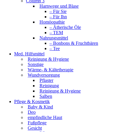
Column 3
Harnwege und Blase
– Für Sie
– Für Ihn
Homöopathie
– Ätherische Öle
– TEM
Nahrungsmittel
– Bonbons & Fruchtbären
– Tee
Med. Hilfsmittel
Reinigung & Hygiene
Sonstige
Wärme- & Kältetherapie
Wundversorgung
Pflaster
Reinigung
Reinigung & Hygiene
Salben
Pflege & Kosmetik
Baby & Kind
Deo
empfindliche Haut
Fußpflege
Gesicht