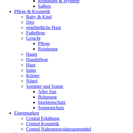
Reinigung & Hygiene
Salben
Pflege & Kosmetik
Baby & Kind
Deo
empfindliche Haut
Fußpflege
Gesicht
Pflege
Reinigung
Haare
Handpflege
Haut
Intim
Körper
Nägel
Sommer und Sonne
After Sun
Bräunung
Insektenschutz
Sonnenschutz
Eigenmarken
Central Erkältung
Central Kosmetik
Central Nahrungsergänzungsmittel