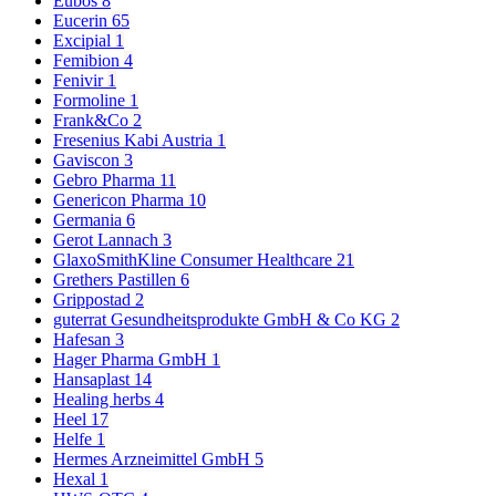
Eubos
8
Eucerin
65
Excipial
1
Femibion
4
Fenivir
1
Formoline
1
Frank&Co
2
Fresenius Kabi Austria
1
Gaviscon
3
Gebro Pharma
11
Genericon Pharma
10
Germania
6
Gerot Lannach
3
GlaxoSmithKline Consumer Healthcare
21
Grethers Pastillen
6
Grippostad
2
guterrat Gesundheitsprodukte GmbH & Co KG
2
Hafesan
3
Hager Pharma GmbH
1
Hansaplast
14
Healing herbs
4
Heel
17
Helfe
1
Hermes Arzneimittel GmbH
5
Hexal
1