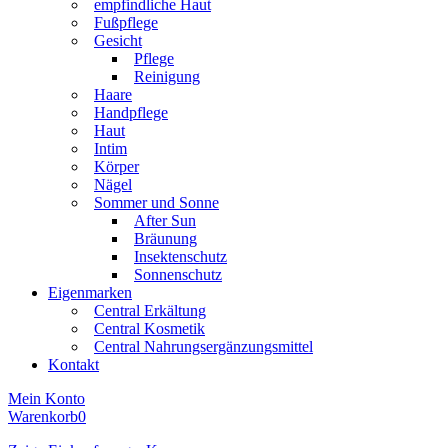
empfindliche Haut
Fußpflege
Gesicht
Pflege
Reinigung
Haare
Handpflege
Haut
Intim
Körper
Nägel
Sommer und Sonne
After Sun
Bräunung
Insektenschutz
Sonnenschutz
Eigenmarken
Central Erkältung
Central Kosmetik
Central Nahrungsergänzungsmittel
Kontakt
Mein Konto
Warenkorb
0