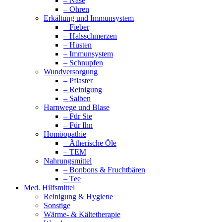
– Nase
– Ohren
Erkältung und Immunsystem
– Fieber
– Halsschmerzen
– Husten
– Immunsystem
– Schnupfen
Wundversorgung
– Pflaster
– Reinigung
– Salben
Harnwege und Blase
– Für Sie
– Für Ihn
Homöopathie
– Ätherische Öle
– TEM
Nahrungsmittel
– Bonbons & Fruchtbären
– Tee
Med. Hilfsmittel
Reinigung & Hygiene
Sonstige
Wärme- & Kältetherapie