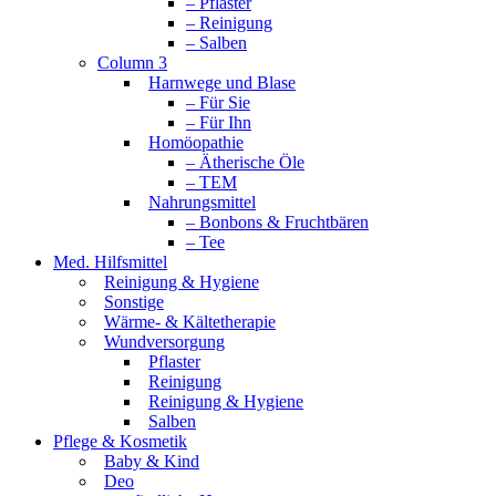
– Pflaster
– Reinigung
– Salben
Column 3
Harnwege und Blase
– Für Sie
– Für Ihn
Homöopathie
– Ätherische Öle
– TEM
Nahrungsmittel
– Bonbons & Fruchtbären
– Tee
Med. Hilfsmittel
Reinigung & Hygiene
Sonstige
Wärme- & Kältetherapie
Wundversorgung
Pflaster
Reinigung
Reinigung & Hygiene
Salben
Pflege & Kosmetik
Baby & Kind
Deo