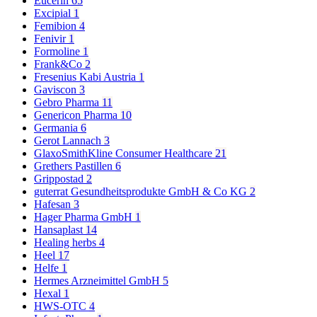
Eucerin
65
Excipial
1
Femibion
4
Fenivir
1
Formoline
1
Frank&Co
2
Fresenius Kabi Austria
1
Gaviscon
3
Gebro Pharma
11
Genericon Pharma
10
Germania
6
Gerot Lannach
3
GlaxoSmithKline Consumer Healthcare
21
Grethers Pastillen
6
Grippostad
2
guterrat Gesundheitsprodukte GmbH & Co KG
2
Hafesan
3
Hager Pharma GmbH
1
Hansaplast
14
Healing herbs
4
Heel
17
Helfe
1
Hermes Arzneimittel GmbH
5
Hexal
1
HWS-OTC
4