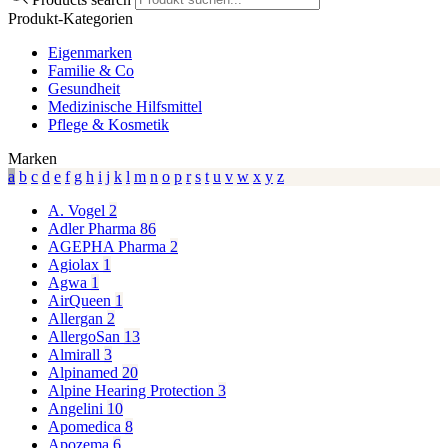
Produkt-Kategorien
Eigenmarken
Familie & Co
Gesundheit
Medizinische Hilfsmittel
Pflege & Kosmetik
Marken
a
b
c
d
e
f
g
h
i
j
k
l
m
n
o
p
r
s
t
u
v
w
x
y
z
A. Vogel
2
Adler Pharma
86
AGEPHA Pharma
2
Agiolax
1
Agwa
1
AirQueen
1
Allergan
2
AllergoSan
13
Almirall
3
Alpinamed
20
Alpine Hearing Protection
3
Angelini
10
Apomedica
8
Apozema
6