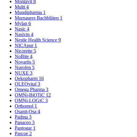
Montavit
8
Multi
4
Mundipharma
1
Murnauers Bachblüten
1
Mylan
6
Nasic
4
Nasivin
4
Nestle Health Science
9
NICApur
1
Nicorette
5
NoBite
4
Novartis
5
Nurofen
5
NUXE
3
Oekopharm
16
OLEOvital
3
Omega Pharma
3
OMNi-BiOTiC
12
OMNi-LOGiC
3
Orthomol
1
Osanit-Osa
4
Padma
3
Panaceo
3
Pantogar
1
Pascoe
2