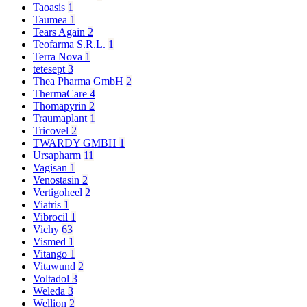
Taoasis
1
Taumea
1
Tears Again
2
Teofarma S.R.L.
1
Terra Nova
1
tetesept
3
Thea Pharma GmbH
2
ThermaCare
4
Thomapyrin
2
Traumaplant
1
Tricovel
2
TWARDY GMBH
1
Ursapharm
11
Vagisan
1
Venostasin
2
Vertigoheel
2
Viatris
1
Vibrocil
1
Vichy
63
Vismed
1
Vitango
1
Vitawund
2
Voltadol
3
Weleda
3
Wellion
2