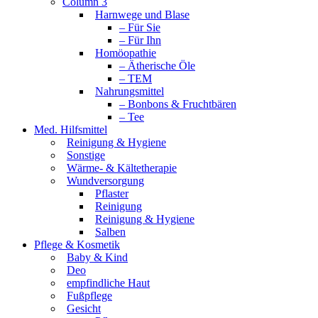
Column 3
Harnwege und Blase
– Für Sie
– Für Ihn
Homöopathie
– Ätherische Öle
– TEM
Nahrungsmittel
– Bonbons & Fruchtbären
– Tee
Med. Hilfsmittel
Reinigung & Hygiene
Sonstige
Wärme- & Kältetherapie
Wundversorgung
Pflaster
Reinigung
Reinigung & Hygiene
Salben
Pflege & Kosmetik
Baby & Kind
Deo
empfindliche Haut
Fußpflege
Gesicht