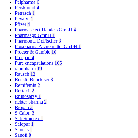
Pelpharma
6
Perskindol
4
Petrasch
1
Pevaryl
1
Pfizer
4
Pharmaselect Handels GmbH
4
Pharmasgp GmbH
1
Pharmonta Dr.Fischer
3
Pluspharma Arzneimittel GmbH
1
Procter & Gamble
10
Prospan
4
Pure encapsulations
105
ratiopharm
19
Rausch
12
Reckitt Benckiser
8
Remifemin
2
Restaxil
2
Rhinospray
1
richter pharma
2
Riopan
2
S.Calon
3
Sab Simplex
1
Salopur
1
Sanitas
1
Sanofi
8