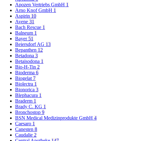
Apozen Vertriebs GmbH
1
Arno Knof GmbH
1
Aspirin
10
Avene
31
Bach Rescue
1
Balneum
1
Bayer
51
Beiersdorf AG
13
Bepanthen
12
Betadona
3
Betaisodona
1
Bio-H-Tin
2
Bioderma
6
Biogelat
7
Biolectra
1
Bionorica
3
Blephacura
1
Braderm
1
Brady C. KG
1
Bronchostop
9
BSN Medical Medizinprodukte GmbH
4
Caesaro
1
Canesten
8
Caudalie
2
Central Apotheke
147