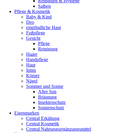
Reinigung & Hygiene
Salben
Pflege & Kosmetik
Baby & Kind
Deo
empfindliche Haut
Fußpflege
Gesicht
Pflege
Reinigung
Haare
Handpflege
Haut
Intim
Körper
Nägel
Sommer und Sonne
After Sun
Bräunung
Insektenschutz
Sonnenschutz
Eigenmarken
Central Erkältung
Central Kosmetik
Central Nahrungsergänzungsmittel