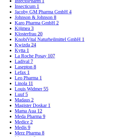
InfectoPharm
1
Insecticum
1
Jacoby GM Pharma GmbH
4
Johnson & Johnson
8
Karo Pharma GmbH
2
Kijimea
3
Klosterfrau
20
KnobiVital Naturheilmittel GmbH
1
Kwizda
24
Kytta
1
La Roche Posay
107
Ladival
7
Lasepton
8
Lefax
1
Leo Pharma
1
Linola
11
Louis Widmer
55
Luuf
5
Madaus
2
Magister Doskar
1
Mama Aua
12
Meda Pharma
9
Medice
2
Medis
9
Merz Pharma
8