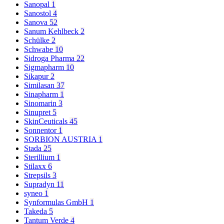
Sanopal
1
Sanostol
4
Sanova
52
Sanum Kehlbeck
2
Schülke
2
Schwabe
10
Sidroga Pharma
22
Sigmapharm
10
Sikapur
2
Similasan
37
Sinapharm
1
Sinomarin
3
Sinupret
5
SkinCeuticals
45
Sonnentor
1
SORBION AUSTRIA
1
Stada
25
Sterillium
1
Stilaxx
6
Strepsils
3
Supradyn
11
syneo
1
Synformulas GmbH
1
Takeda
5
Tantum Verde
4