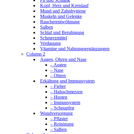
Fit und Schlank
Kopf, Herz und Kreislauf
Mund und Zahnhygiene
Muskeln und Gelenke
Raucherentwöhnung
Salben
Schlaf und Beruhigung
Schmerzmittel
Verdauung
Vitamine und Nahrungsergänzungen
Column 2
Augen, Ohren und Nase
– Augen
– Nase
– Ohren
Erkältung und Immunsystem
– Fieber
– Halsschmerzen
– Husten
– Immunsystem
– Schnupfen
Wundversorgung
– Pflaster
– Reinigung
– Salben