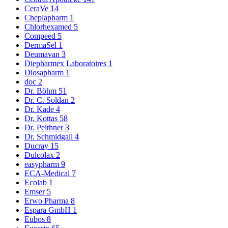
CeraVe
14
Cheplapharm
1
Chlorhexamed
5
Compeed
5
DermaSel
1
Deumavan
3
Diepharmex Laboratoires
1
Diosapharm
1
doc
2
Dr. Böhm
51
Dr. C. Soldan
2
Dr. Kade
4
Dr. Kottas
58
Dr. Peithner
3
Dr. Schmidgall
4
Ducray
15
Dulcolax
2
easypharm
9
ECA-Medical
7
Ecolab
1
Emser
5
Erwo Pharma
8
Espara GmbH
1
Eubos
8