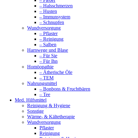
– Fieber
– Halsschmerzen
– Husten
– Immunsystem
– Schnupfen
Wundversorgung
– Pflaster
– Reinigung
– Salben
Harnwege und Blase
– Für Sie
– Für Ihn
Homöopathie
– Ätherische Öle
– TEM
Nahrungsmittel
– Bonbons & Fruchtbären
– Tee
Med. Hilfsmittel
Reinigung & Hygiene
Sonstige
Wärme- & Kältetherapie
Wundversorgung
Pflaster
Reinigung