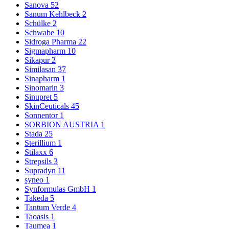
Sanova
52
Sanum Kehlbeck
2
Schülke
2
Schwabe
10
Sidroga Pharma
22
Sigmapharm
10
Sikapur
2
Similasan
37
Sinapharm
1
Sinomarin
3
Sinupret
5
SkinCeuticals
45
Sonnentor
1
SORBION AUSTRIA
1
Stada
25
Sterillium
1
Stilaxx
6
Strepsils
3
Supradyn
11
syneo
1
Synformulas GmbH
1
Takeda
5
Tantum Verde
4
Taoasis
1
Taumea
1