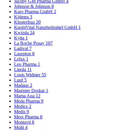
Jacoby GM Pharma GmbH
4
Johnson & Johnson
8
Karo Pharma GmbH
2
Kijimea
3
Klosterfrau
20
KnobiVital Naturheilmittel GmbH
1
Kwizda
24
Kytta
1
La Roche Posay
107
Ladival
7
Lasepton
8
Lefax
1
Leo Pharma
1
Linola
11
Louis Widmer
55
Luuf
5
Madaus
2
Magister Doskar
1
Mama Aua
12
Meda Pharma
9
Medice
2
Medis
9
Merz Pharma
8
Montavit
8
Multi
4