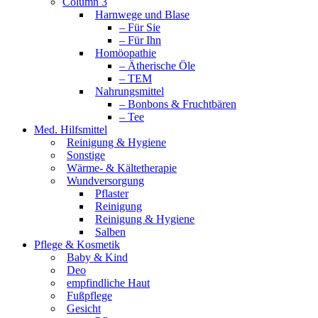
Column 3
Harnwege und Blase
– Für Sie
– Für Ihn
Homöopathie
– Ätherische Öle
– TEM
Nahrungsmittel
– Bonbons & Fruchtbären
– Tee
Med. Hilfsmittel
Reinigung & Hygiene
Sonstige
Wärme- & Kältetherapie
Wundversorgung
Pflaster
Reinigung
Reinigung & Hygiene
Salben
Pflege & Kosmetik
Baby & Kind
Deo
empfindliche Haut
Fußpflege
Gesicht