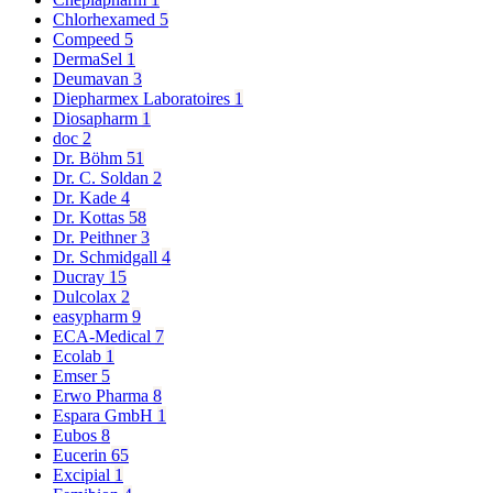
Chlorhexamed
5
Compeed
5
DermaSel
1
Deumavan
3
Diepharmex Laboratoires
1
Diosapharm
1
doc
2
Dr. Böhm
51
Dr. C. Soldan
2
Dr. Kade
4
Dr. Kottas
58
Dr. Peithner
3
Dr. Schmidgall
4
Ducray
15
Dulcolax
2
easypharm
9
ECA-Medical
7
Ecolab
1
Emser
5
Erwo Pharma
8
Espara GmbH
1
Eubos
8
Eucerin
65
Excipial
1