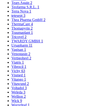
Tears Again
2
Teofarma S.R.L.
1
Terra Nova
1
tetesept
3
Thea Pharma GmbH
2
ThermaCare
4
Thomapyrin
2
Traumaplant
1
Tricovel
2
TWARDY GMBH
1
Ursapharm
11
Vagisan
1
Venostasin
2
Vertigoheel
2
Viatris
1
Vibrocil
1
Vichy
63
Vismed
1
Vitango
1
Vitawund
2
Voltadol
3
Weleda
3
Wellion
2
Wick
9
Wurzeltod
1