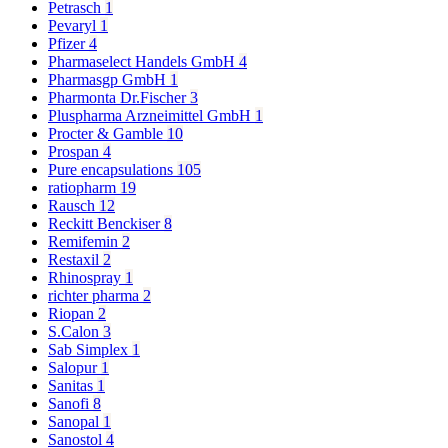
Petrasch
1
Pevaryl
1
Pfizer
4
Pharmaselect Handels GmbH
4
Pharmasgp GmbH
1
Pharmonta Dr.Fischer
3
Pluspharma Arzneimittel GmbH
1
Procter & Gamble
10
Prospan
4
Pure encapsulations
105
ratiopharm
19
Rausch
12
Reckitt Benckiser
8
Remifemin
2
Restaxil
2
Rhinospray
1
richter pharma
2
Riopan
2
S.Calon
3
Sab Simplex
1
Salopur
1
Sanitas
1
Sanofi
8
Sanopal
1
Sanostol
4