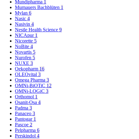
Mundipharma
1
Murnauers Bachblüten
1
Mylan
6
Nasic
4
Nasivin
4
Nestle Health Science
9
NICApur
1
Nicorette
5
NoBite
4
Novartis
5
Nurofen
5
NUXE
3
Oekopharm
16
OLEOvital
3
Omega Pharma
3
OMNi-BiOTiC
12
OMNi-LOGiC
3
Orthomol
1
Osanit-Osa
4
Padma
3
Panaceo
3
Pantogar
1
Pascoe
2
Pelpharma
6
Perskindol
4