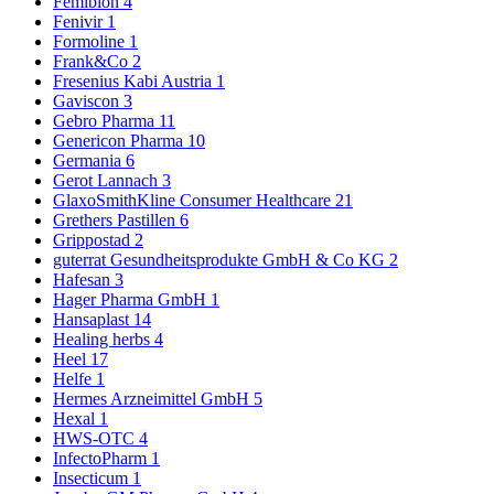
Femibion
4
Fenivir
1
Formoline
1
Frank&Co
2
Fresenius Kabi Austria
1
Gaviscon
3
Gebro Pharma
11
Genericon Pharma
10
Germania
6
Gerot Lannach
3
GlaxoSmithKline Consumer Healthcare
21
Grethers Pastillen
6
Grippostad
2
guterrat Gesundheitsprodukte GmbH & Co KG
2
Hafesan
3
Hager Pharma GmbH
1
Hansaplast
14
Healing herbs
4
Heel
17
Helfe
1
Hermes Arzneimittel GmbH
5
Hexal
1
HWS-OTC
4
InfectoPharm
1
Insecticum
1