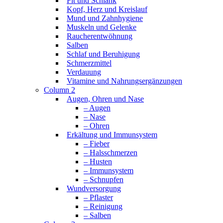
Fit und Schlank
Kopf, Herz und Kreislauf
Mund und Zahnhygiene
Muskeln und Gelenke
Raucherentwöhnung
Salben
Schlaf und Beruhigung
Schmerzmittel
Verdauung
Vitamine und Nahrungsergänzungen
Column 2
Augen, Ohren und Nase
– Augen
– Nase
– Ohren
Erkältung und Immunsystem
– Fieber
– Halsschmerzen
– Husten
– Immunsystem
– Schnupfen
Wundversorgung
– Pflaster
– Reinigung
– Salben