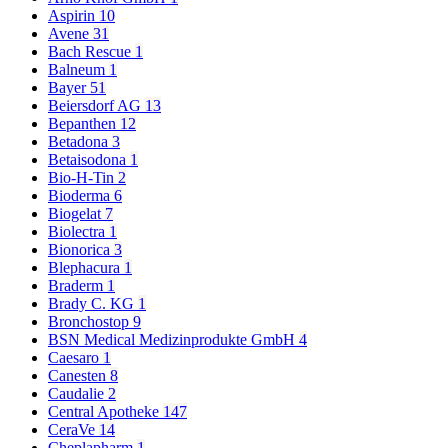
Aspirin
10
Avene
31
Bach Rescue
1
Balneum
1
Bayer
51
Beiersdorf AG
13
Bepanthen
12
Betadona
3
Betaisodona
1
Bio-H-Tin
2
Bioderma
6
Biogelat
7
Biolectra
1
Bionorica
3
Blephacura
1
Braderm
1
Brady C. KG
1
Bronchostop
9
BSN Medical Medizinprodukte GmbH
4
Caesaro
1
Canesten
8
Caudalie
2
Central Apotheke
147
CeraVe
14
Cheplapharm
1