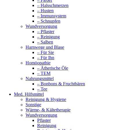
– Fieber
– Halsschmerzen
– Husten
– Immunsystem
– Schnupfen
Wundversorgung
– Pflaster
– Reinigung
– Salben
Harnwege und Blase
– Für Sie
– Für Ihn
Homöopathie
– Ätherische Öle
– TEM
Nahrungsmittel
– Bonbons & Fruchtbären
– Tee
Med. Hilfsmittel
Reinigung & Hygiene
Sonstige
Wärme- & Kältetherapie
Wundversorgung
Pflaster
Reinigung