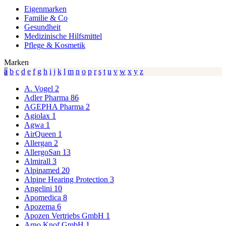
Eigenmarken
Familie & Co
Gesundheit
Medizinische Hilfsmittel
Pflege & Kosmetik
Marken
a
b
c
d
e
f
g
h
i
j
k
l
m
n
o
p
r
s
t
u
v
w
x
y
z
A. Vogel
2
Adler Pharma
86
AGEPHA Pharma
2
Agiolax
1
Agwa
1
AirQueen
1
Allergan
2
AllergoSan
13
Almirall
3
Alpinamed
20
Alpine Hearing Protection
3
Angelini
10
Apomedica
8
Apozema
6
Apozen Vertriebs GmbH
1
Arno Knof GmbH
1