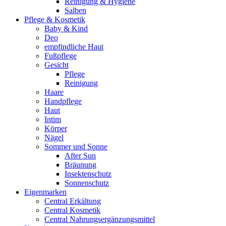
Reinigung & Hygiene
Salben
Pflege & Kosmetik
Baby & Kind
Deo
empfindliche Haut
Fußpflege
Gesicht
Pflege
Reinigung
Haare
Handpflege
Haut
Intim
Körper
Nägel
Sommer und Sonne
After Sun
Bräunung
Insektenschutz
Sonnenschutz
Eigenmarken
Central Erkältung
Central Kosmetik
Central Nahrungsergänzungsmittel