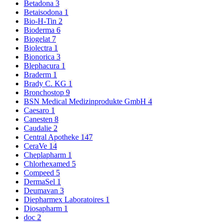
Betadona
3
Betaisodona
1
Bio-H-Tin
2
Bioderma
6
Biogelat
7
Biolectra
1
Bionorica
3
Blephacura
1
Braderm
1
Brady C. KG
1
Bronchostop
9
BSN Medical Medizinprodukte GmbH
4
Caesaro
1
Canesten
8
Caudalie
2
Central Apotheke
147
CeraVe
14
Cheplapharm
1
Chlorhexamed
5
Compeed
5
DermaSel
1
Deumavan
3
Diepharmex Laboratoires
1
Diosapharm
1
doc
2