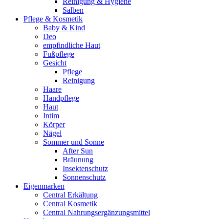
Reinigung & Hygiene
Salben
Pflege & Kosmetik
Baby & Kind
Deo
empfindliche Haut
Fußpflege
Gesicht
Pflege
Reinigung
Haare
Handpflege
Haut
Intim
Körper
Nägel
Sommer und Sonne
After Sun
Bräunung
Insektenschutz
Sonnenschutz
Eigenmarken
Central Erkältung
Central Kosmetik
Central Nahrungsergänzungsmittel