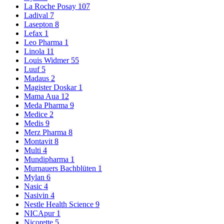
La Roche Posay
107
Ladival
7
Lasepton
8
Lefax
1
Leo Pharma
1
Linola
11
Louis Widmer
55
Luuf
5
Madaus
2
Magister Doskar
1
Mama Aua
12
Meda Pharma
9
Medice
2
Medis
9
Merz Pharma
8
Montavit
8
Multi
4
Mundipharma
1
Murnauers Bachblüten
1
Mylan
6
Nasic
4
Nasivin
4
Nestle Health Science
9
NICApur
1
Nicorette
5