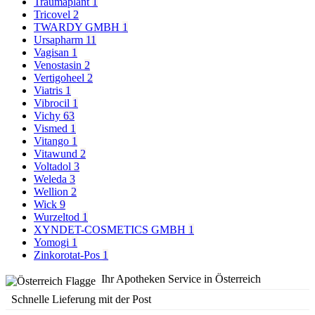
Traumaplant
1
Tricovel
2
TWARDY GMBH
1
Ursapharm
11
Vagisan
1
Venostasin
2
Vertigoheel
2
Viatris
1
Vibrocil
1
Vichy
63
Vismed
1
Vitango
1
Vitawund
2
Voltadol
3
Weleda
3
Wellion
2
Wick
9
Wurzeltod
1
XYNDET-COSMETICS GMBH
1
Yomogi
1
Zinkorotat-Pos
1
Ihr Apotheken Service in Österreich
Schnelle Lieferung mit der Post