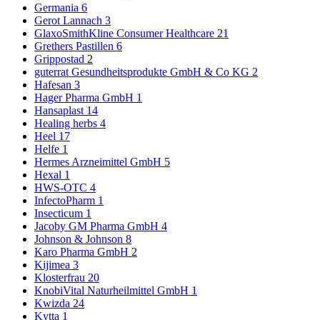
Germania
6
Gerot Lannach
3
GlaxoSmithKline Consumer Healthcare
21
Grethers Pastillen
6
Grippostad
2
guterrat Gesundheitsprodukte GmbH & Co KG
2
Hafesan
3
Hager Pharma GmbH
1
Hansaplast
14
Healing herbs
4
Heel
17
Helfe
1
Hermes Arzneimittel GmbH
5
Hexal
1
HWS-OTC
4
InfectoPharm
1
Insecticum
1
Jacoby GM Pharma GmbH
4
Johnson & Johnson
8
Karo Pharma GmbH
2
Kijimea
3
Klosterfrau
20
KnobiVital Naturheilmittel GmbH
1
Kwizda
24
Kytta
1