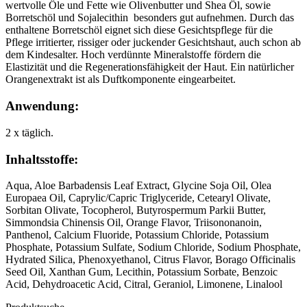
wertvolle Öle und Fette wie Olivenbutter und Shea Öl, sowie
Borretschöl und Sojalecithin besonders gut aufnehmen. Durch das
enthaltene Borretschöl eignet sich diese Gesichtspflege für die
Pflege irritierter, rissiger oder juckender Gesichtshaut, auch schon ab
dem Kindesalter. Hoch verdünnte Mineralstoffe fördern die
Elastizität und die Regenerationsfähigkeit der Haut. Ein natürlicher
Orangenextrakt ist als Duftkomponente eingearbeitet.
Anwendung:
2 x täglich.
Inhaltsstoffe:
Aqua, Aloe Barbadensis Leaf Extract, Glycine Soja Oil, Olea
Europaea Oil, Caprylic/Capric Triglyceride, Cetearyl Olivate,
Sorbitan Olivate, Tocopherol, Butyrospermum Parkii Butter,
Simmondsia Chinensis Oil, Orange Flavor, Triisononanoin,
Panthenol, Calcium Fluoride, Potassium Chloride, Potassium
Phosphate, Potassium Sulfate, Sodium Chloride, Sodium Phosphate,
Hydrated Silica, Phenoxyethanol, Citrus Flavor, Borago Officinalis
Seed Oil, Xanthan Gum, Lecithin, Potassium Sorbate, Benzoic
Acid, Dehydroacetic Acid, Citral, Geraniol, Limonene, Linalool