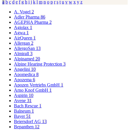
a
b
c
d
e
f
g
h
i
j
k
l
m
n
o
p
r
s
t
u
v
w
x
y
z
A. Vogel
2
Adler Pharma
86
AGEPHA Pharma
2
Agiolax
1
Agwa
1
AirQueen
1
Allergan
2
AllergoSan
13
Almirall
3
Alpinamed
20
Alpine Hearing Protection
3
Angelini
10
Apomedica
8
Apozema
6
Apozen Vertriebs GmbH
1
Arno Knof GmbH
1
Aspirin
10
Avene
31
Bach Rescue
1
Balneum
1
Bayer
51
Beiersdorf AG
13
Bepanthen
12