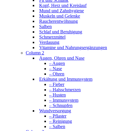
Fit und Schlank
Kopf, Herz und Kreislauf
Mund und Zahnhygiene
Muskeln und Gelenke
Raucherentwöhnung
Salben
Schlaf und Beruhigung
Schmerzmittel
Verdauung
Vitamine und Nahrungsergänzungen
Column 2
Augen, Ohren und Nase
– Augen
– Nase
– Ohren
Erkältung und Immunsystem
– Fieber
– Halsschmerzen
– Husten
– Immunsystem
– Schnupfen
Wundversorgung
– Pflaster
– Reinigung
– Salben