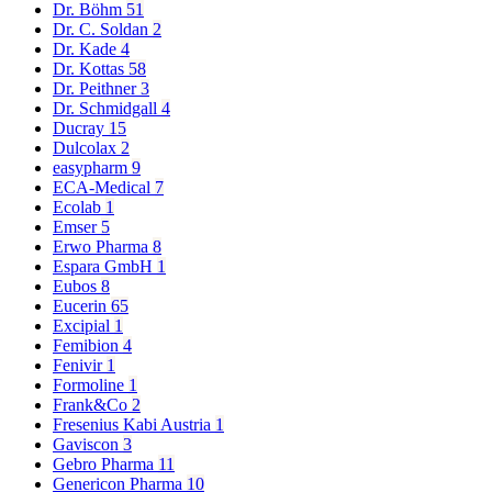
Dr. Böhm
51
Dr. C. Soldan
2
Dr. Kade
4
Dr. Kottas
58
Dr. Peithner
3
Dr. Schmidgall
4
Ducray
15
Dulcolax
2
easypharm
9
ECA-Medical
7
Ecolab
1
Emser
5
Erwo Pharma
8
Espara GmbH
1
Eubos
8
Eucerin
65
Excipial
1
Femibion
4
Fenivir
1
Formoline
1
Frank&Co
2
Fresenius Kabi Austria
1
Gaviscon
3
Gebro Pharma
11
Genericon Pharma
10