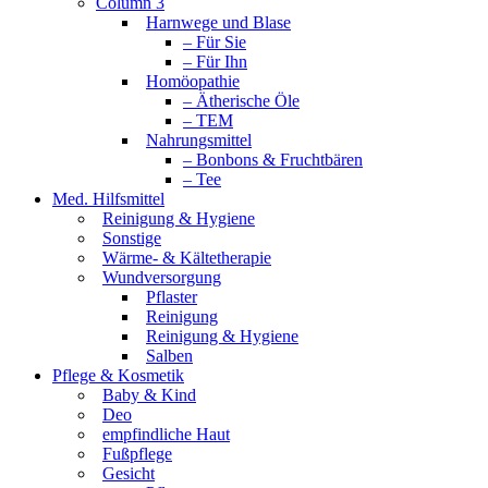
Column 3
Harnwege und Blase
– Für Sie
– Für Ihn
Homöopathie
– Ätherische Öle
– TEM
Nahrungsmittel
– Bonbons & Fruchtbären
– Tee
Med. Hilfsmittel
Reinigung & Hygiene
Sonstige
Wärme- & Kältetherapie
Wundversorgung
Pflaster
Reinigung
Reinigung & Hygiene
Salben
Pflege & Kosmetik
Baby & Kind
Deo
empfindliche Haut
Fußpflege
Gesicht