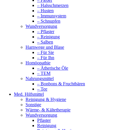
– Fieber
– Halsschmerzen
– Husten
– Immunsystem
– Schnupfen
Wundversorgung
– Pflaster
– Reinigung
– Salben
Harnwege und Blase
– Für Sie
– Für Ihn
Homöopathie
– Ätherische Öle
– TEM
Nahrungsmittel
– Bonbons & Fruchtbären
– Tee
Med. Hilfsmittel
Reinigung & Hygiene
Sonstige
Wärme- & Kältetherapie
Wundversorgung
Pflaster
Reinigung