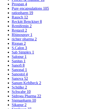
Prospan
4
Pure encapsulations
105
ratiopharm
19
Rausch
12
Reckitt Benckiser
8
Remifemin
2
Restaxil
2
Rhinospray
1
richter pharma
2
Riopan
2
S.Calon
3
Sab Simplex
1
Salopur
1
Sanitas
1
Sanofi
8
Sanopal
1
Sanostol
4
Sanova
52
Sanum Kehlbeck
2
Schülke
2
Schwabe
10
Sidroga Pharma
22
Sigmapharm
10
Sikapur
2