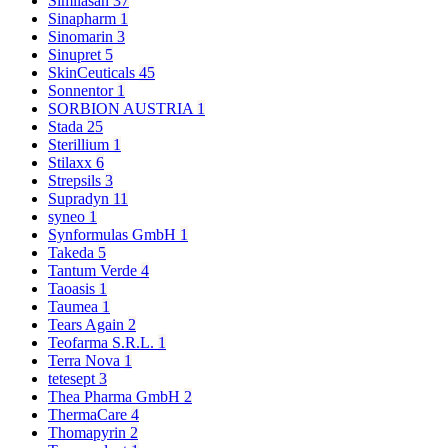
Similasan
37
Sinapharm
1
Sinomarin
3
Sinupret
5
SkinCeuticals
45
Sonnentor
1
SORBION AUSTRIA
1
Stada
25
Sterillium
1
Stilaxx
6
Strepsils
3
Supradyn
11
syneo
1
Synformulas GmbH
1
Takeda
5
Tantum Verde
4
Taoasis
1
Taumea
1
Tears Again
2
Teofarma S.R.L.
1
Terra Nova
1
tetesept
3
Thea Pharma GmbH
2
ThermaCare
4
Thomapyrin
2