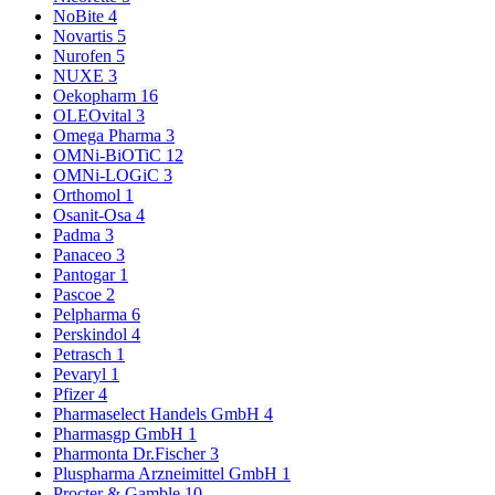
NoBite
4
Novartis
5
Nurofen
5
NUXE
3
Oekopharm
16
OLEOvital
3
Omega Pharma
3
OMNi-BiOTiC
12
OMNi-LOGiC
3
Orthomol
1
Osanit-Osa
4
Padma
3
Panaceo
3
Pantogar
1
Pascoe
2
Pelpharma
6
Perskindol
4
Petrasch
1
Pevaryl
1
Pfizer
4
Pharmaselect Handels GmbH
4
Pharmasgp GmbH
1
Pharmonta Dr.Fischer
3
Pluspharma Arzneimittel GmbH
1
Procter & Gamble
10