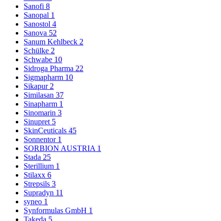
Sanofi
8
Sanopal
1
Sanostol
4
Sanova
52
Sanum Kehlbeck
2
Schülke
2
Schwabe
10
Sidroga Pharma
22
Sigmapharm
10
Sikapur
2
Similasan
37
Sinapharm
1
Sinomarin
3
Sinupret
5
SkinCeuticals
45
Sonnentor
1
SORBION AUSTRIA
1
Stada
25
Sterillium
1
Stilaxx
6
Strepsils
3
Supradyn
11
syneo
1
Synformulas GmbH
1
Takeda
5