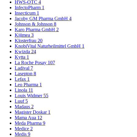
HWS-OTC
4
InfectoPharm
1
Insecticum
1
Jacoby GM Pharma GmbH
4
Johnson & Johnson
8
Karo Pharma GmbH
2
Kijimea
3
Klosterfrau
20
KnobiVital Naturheilmittel GmbH
1
Kwizda
24
Kytta
1
La Roche Posay
107
Ladival
7
Lasepton
8
Lefax
1
Leo Pharma
1
Linola
11
Louis Widmer
55
Luuf
5
Madaus
2
Magister Doskar
1
Mama Aua
12
Meda Pharma
9
Medice
2
Medis
9