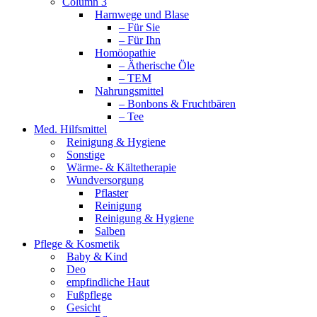
Column 3
Harnwege und Blase
– Für Sie
– Für Ihn
Homöopathie
– Ätherische Öle
– TEM
Nahrungsmittel
– Bonbons & Fruchtbären
– Tee
Med. Hilfsmittel
Reinigung & Hygiene
Sonstige
Wärme- & Kältetherapie
Wundversorgung
Pflaster
Reinigung
Reinigung & Hygiene
Salben
Pflege & Kosmetik
Baby & Kind
Deo
empfindliche Haut
Fußpflege
Gesicht