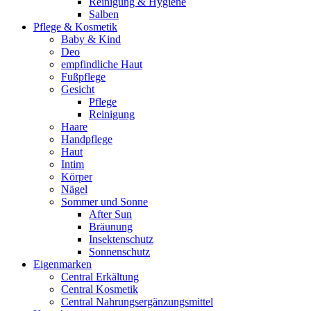
Reinigung & Hygiene
Salben
Pflege & Kosmetik
Baby & Kind
Deo
empfindliche Haut
Fußpflege
Gesicht
Pflege
Reinigung
Haare
Handpflege
Haut
Intim
Körper
Nägel
Sommer und Sonne
After Sun
Bräunung
Insektenschutz
Sonnenschutz
Eigenmarken
Central Erkältung
Central Kosmetik
Central Nahrungsergänzungsmittel