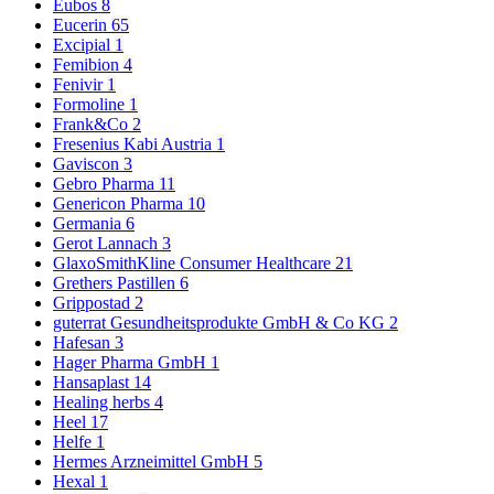
Eubos
8
Eucerin
65
Excipial
1
Femibion
4
Fenivir
1
Formoline
1
Frank&Co
2
Fresenius Kabi Austria
1
Gaviscon
3
Gebro Pharma
11
Genericon Pharma
10
Germania
6
Gerot Lannach
3
GlaxoSmithKline Consumer Healthcare
21
Grethers Pastillen
6
Grippostad
2
guterrat Gesundheitsprodukte GmbH & Co KG
2
Hafesan
3
Hager Pharma GmbH
1
Hansaplast
14
Healing herbs
4
Heel
17
Helfe
1
Hermes Arzneimittel GmbH
5
Hexal
1