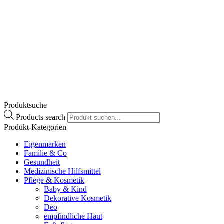
€
18,30
–
€
21,50
Preisspanne:
€ 18,30 bis € 21,50
Enthält 20% MwSt.
zzgl.
Versand
Lieferzeit: ca. 2-3 Werktage
Zum Produkt
Dieses Produkt weist mehrere
Varianten auf. Die Optionen können auf der
Produktseite gewählt werden
Produktsuche
Products search
Produkt-Kategorien
Eigenmarken
Familie & Co
Gesundheit
Medizinische Hilfsmittel
Pflege & Kosmetik
Baby & Kind
Dekorative Kosmetik
Deo
empfindliche Haut