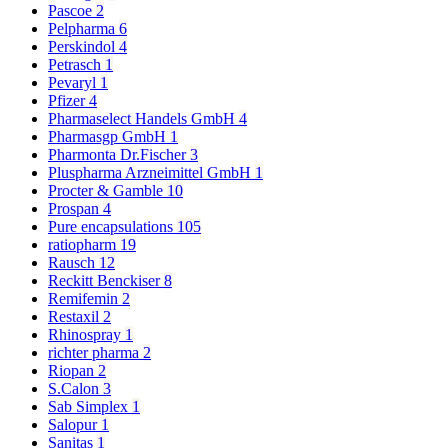
Pascoe
2
Pelpharma
6
Perskindol
4
Petrasch
1
Pevaryl
1
Pfizer
4
Pharmaselect Handels GmbH
4
Pharmasgp GmbH
1
Pharmonta Dr.Fischer
3
Pluspharma Arzneimittel GmbH
1
Procter & Gamble
10
Prospan
4
Pure encapsulations
105
ratiopharm
19
Rausch
12
Reckitt Benckiser
8
Remifemin
2
Restaxil
2
Rhinospray
1
richter pharma
2
Riopan
2
S.Calon
3
Sab Simplex
1
Salopur
1
Sanitas
1