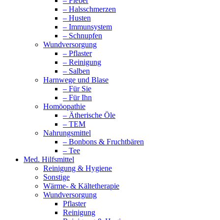
– Fieber
– Halsschmerzen
– Husten
– Immunsystem
– Schnupfen
Wundversorgung
– Pflaster
– Reinigung
– Salben
Harnwege und Blase
– Für Sie
– Für Ihn
Homöopathie
– Ätherische Öle
– TEM
Nahrungsmittel
– Bonbons & Fruchtbären
– Tee
Med. Hilfsmittel
Reinigung & Hygiene
Sonstige
Wärme- & Kältetherapie
Wundversorgung
Pflaster
Reinigung