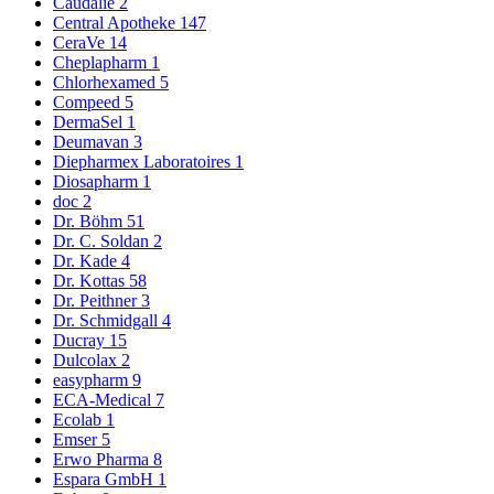
Caudalie
2
Central Apotheke
147
CeraVe
14
Cheplapharm
1
Chlorhexamed
5
Compeed
5
DermaSel
1
Deumavan
3
Diepharmex Laboratoires
1
Diosapharm
1
doc
2
Dr. Böhm
51
Dr. C. Soldan
2
Dr. Kade
4
Dr. Kottas
58
Dr. Peithner
3
Dr. Schmidgall
4
Ducray
15
Dulcolax
2
easypharm
9
ECA-Medical
7
Ecolab
1
Emser
5
Erwo Pharma
8
Espara GmbH
1