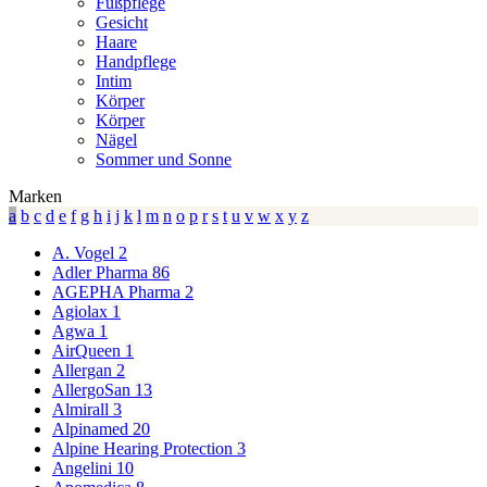
Fußpflege
Gesicht
Haare
Handpflege
Intim
Körper
Körper
Nägel
Sommer und Sonne
Marken
a
b
c
d
e
f
g
h
i
j
k
l
m
n
o
p
r
s
t
u
v
w
x
y
z
A. Vogel
2
Adler Pharma
86
AGEPHA Pharma
2
Agiolax
1
Agwa
1
AirQueen
1
Allergan
2
AllergoSan
13
Almirall
3
Alpinamed
20
Alpine Hearing Protection
3
Angelini
10