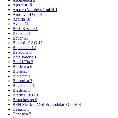
Apomedica
8
Apozema
6
Apozen Vertriebs GmbH
1
Arno Knof GmbH
1
Aspirin
10
Avene
31
Bach Rescue
1
Balneum
1
Bayer
51
Beiersdorf AG
13
Bepanthen
12
Betadona
3
Betaisodona
1
Bio-H-Tin
2
Bioderma
6
Biogelat
7
Biolectra
1
Bionorica
3
Blephacura
1
Braderm
1
Brady C. KG
1
Bronchostop
9
BSN Medical Medizinprodukte GmbH
4
Caesaro
1
Canesten
8