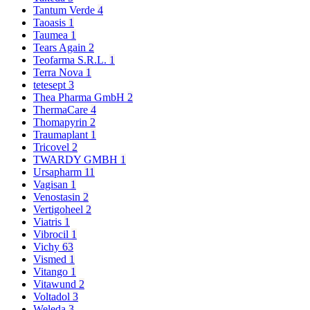
Tantum Verde
4
Taoasis
1
Taumea
1
Tears Again
2
Teofarma S.R.L.
1
Terra Nova
1
tetesept
3
Thea Pharma GmbH
2
ThermaCare
4
Thomapyrin
2
Traumaplant
1
Tricovel
2
TWARDY GMBH
1
Ursapharm
11
Vagisan
1
Venostasin
2
Vertigoheel
2
Viatris
1
Vibrocil
1
Vichy
63
Vismed
1
Vitango
1
Vitawund
2
Voltadol
3
Weleda
3