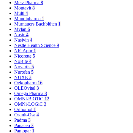
Merz Pharma
8
Montavit
8
Multi
4
Mundipharma
1
Murnauers Bachblüten
1
Mylan
6
Nasic
4
Nasivin
4
Nestle Health Science
9
NICApur
1
Nicorette
5
NoBite
4
Novartis
5
Nurofen
5
NUXE
3
Oekopharm
16
OLEOvital
3
Omega Pharma
3
OMNi-BiOTiC
12
OMNi-LOGiC
3
Orthomol
1
Osanit-Osa
4
Padma
3
Panaceo
3
Pantogar
1