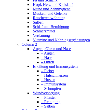
Fit und Schlank
Kopf, Herz und Kreislauf
Mund und Zahnhygiene
Muskeln und Gelenke
Raucherentwöhnung
Salben
Schlaf und Beruhigung
Schmerzmittel
Verdauung
Vitamine und Nahrungsergänzungen
Column 2
Augen, Ohren und Nase
– Augen
– Nase
– Ohren
Erkältung und Immunsystem
– Fieber
– Halsschmerzen
– Husten
– Immunsystem
– Schnupfen
Wundversorgung
– Pflaster
– Reinigung
– Salben