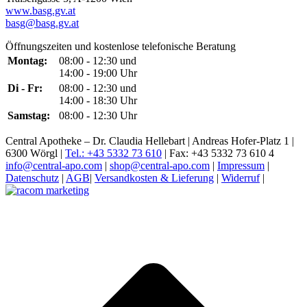
www.basg.gv.at
basg@basg.gv.at
Öffnungszeiten und kostenlose telefonische Beratung
Montag:
08:00 - 12:30 und
14:00 - 19:00 Uhr
Di - Fr:
08:00 - 12:30 und
14:00 - 18:30 Uhr
Samstag:
08:00 - 12:30 Uhr
Central Apotheke – Dr. Claudia Hellebart | Andreas Hofer-Platz 1 |
6300 Wörgl |
Tel.: +43 5332 73 610
| Fax: +43 5332 73 610 4
info@central-apo.com
|
shop@central-apo.com
|
Impressum
|
Datenschutz
|
AGB
|
Versandkosten & Lieferung
|
Widerruf
|