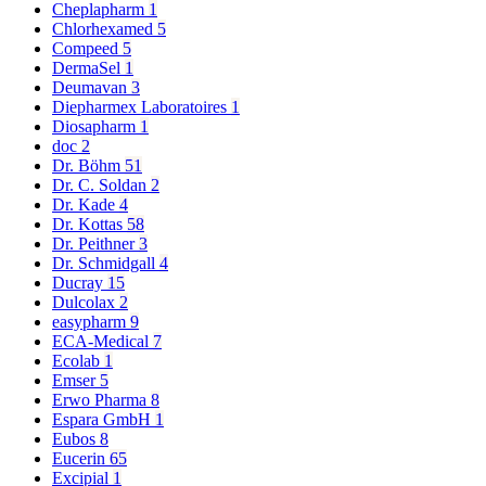
Cheplapharm
1
Chlorhexamed
5
Compeed
5
DermaSel
1
Deumavan
3
Diepharmex Laboratoires
1
Diosapharm
1
doc
2
Dr. Böhm
51
Dr. C. Soldan
2
Dr. Kade
4
Dr. Kottas
58
Dr. Peithner
3
Dr. Schmidgall
4
Ducray
15
Dulcolax
2
easypharm
9
ECA-Medical
7
Ecolab
1
Emser
5
Erwo Pharma
8
Espara GmbH
1
Eubos
8
Eucerin
65
Excipial
1