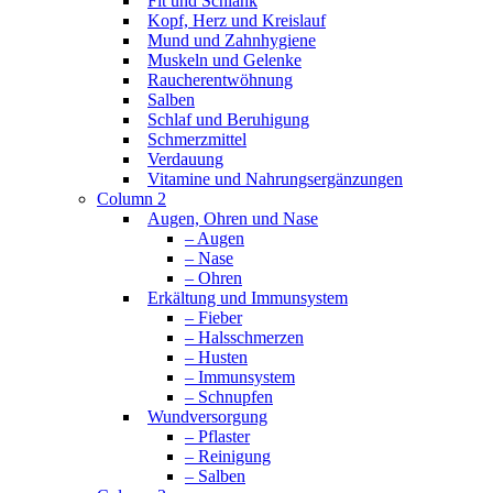
Fit und Schlank
Kopf, Herz und Kreislauf
Mund und Zahnhygiene
Muskeln und Gelenke
Raucherentwöhnung
Salben
Schlaf und Beruhigung
Schmerzmittel
Verdauung
Vitamine und Nahrungsergänzungen
Column 2
Augen, Ohren und Nase
– Augen
– Nase
– Ohren
Erkältung und Immunsystem
– Fieber
– Halsschmerzen
– Husten
– Immunsystem
– Schnupfen
Wundversorgung
– Pflaster
– Reinigung
– Salben