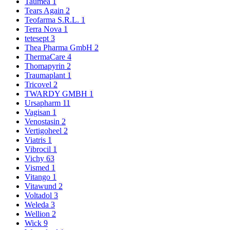
Taumea
1
Tears Again
2
Teofarma S.R.L.
1
Terra Nova
1
tetesept
3
Thea Pharma GmbH
2
ThermaCare
4
Thomapyrin
2
Traumaplant
1
Tricovel
2
TWARDY GMBH
1
Ursapharm
11
Vagisan
1
Venostasin
2
Vertigoheel
2
Viatris
1
Vibrocil
1
Vichy
63
Vismed
1
Vitango
1
Vitawund
2
Voltadol
3
Weleda
3
Wellion
2
Wick
9