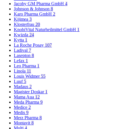
Jacoby GM Pharma GmbH
4
Johnson & Johnson
8
Karo Pharma GmbH
2
Kijimea
3
Klosterfrau
20
KnobiVital Naturheilmittel GmbH
1
Kwizda
24
Kytta
1
La Roche Posay
107
Ladival
7
Lasepton
8
Lefax
1
Leo Pharma
1
Linola
11
Louis Widmer
55
Luuf
5
Madaus
2
Magister Doskar
1
Mama Aua
12
Meda Pharma
9
Medice
2
Medis
9
Merz Pharma
8
Montavit
8
Multi
4