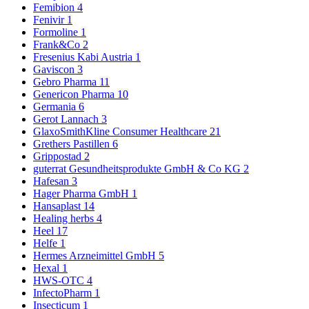
Femibion
4
Fenivir
1
Formoline
1
Frank&Co
2
Fresenius Kabi Austria
1
Gaviscon
3
Gebro Pharma
11
Genericon Pharma
10
Germania
6
Gerot Lannach
3
GlaxoSmithKline Consumer Healthcare
21
Grethers Pastillen
6
Grippostad
2
guterrat Gesundheitsprodukte GmbH & Co KG
2
Hafesan
3
Hager Pharma GmbH
1
Hansaplast
14
Healing herbs
4
Heel
17
Helfe
1
Hermes Arzneimittel GmbH
5
Hexal
1
HWS-OTC
4
InfectoPharm
1
Insecticum
1