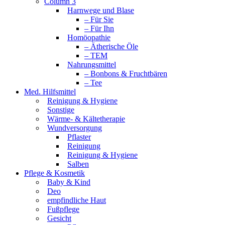
Column 3
Harnwege und Blase
– Für Sie
– Für Ihn
Homöopathie
– Ätherische Öle
– TEM
Nahrungsmittel
– Bonbons & Fruchtbären
– Tee
Med. Hilfsmittel
Reinigung & Hygiene
Sonstige
Wärme- & Kältetherapie
Wundversorgung
Pflaster
Reinigung
Reinigung & Hygiene
Salben
Pflege & Kosmetik
Baby & Kind
Deo
empfindliche Haut
Fußpflege
Gesicht