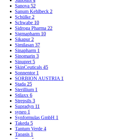
Sanostol
4
Sanova
52
Sanum Kehlbeck
2
Schülke
2
Schwabe
10
Sidroga Pharma
22
Sigmapharm
10
Sikapur
2
Similasan
37
Sinapharm
1
Sinomarin
3
Sinupret
5
SkinCeuticals
45
Sonnentor
1
SORBION AUSTRIA
1
Stada
25
Sterillium
1
Stilaxx
6
Strepsils
3
Supradyn
11
syneo
1
Synformulas GmbH
1
Takeda
5
Tantum Verde
4
Taoasis
1