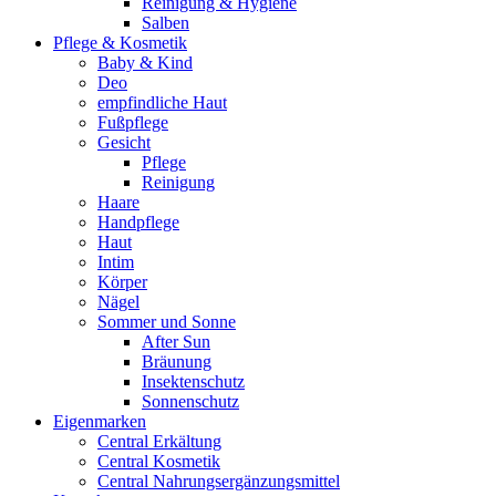
Reinigung & Hygiene
Salben
Pflege & Kosmetik
Baby & Kind
Deo
empfindliche Haut
Fußpflege
Gesicht
Pflege
Reinigung
Haare
Handpflege
Haut
Intim
Körper
Nägel
Sommer und Sonne
After Sun
Bräunung
Insektenschutz
Sonnenschutz
Eigenmarken
Central Erkältung
Central Kosmetik
Central Nahrungsergänzungsmittel