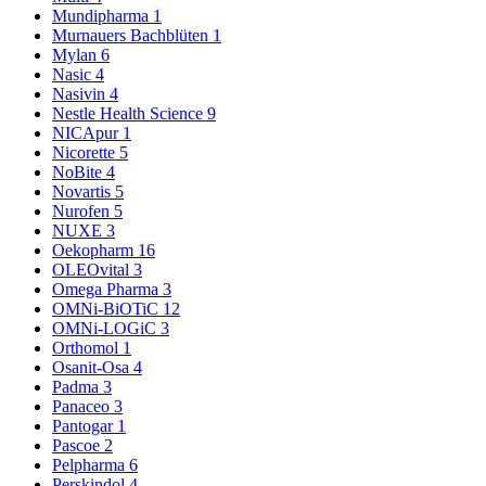
Mundipharma
1
Murnauers Bachblüten
1
Mylan
6
Nasic
4
Nasivin
4
Nestle Health Science
9
NICApur
1
Nicorette
5
NoBite
4
Novartis
5
Nurofen
5
NUXE
3
Oekopharm
16
OLEOvital
3
Omega Pharma
3
OMNi-BiOTiC
12
OMNi-LOGiC
3
Orthomol
1
Osanit-Osa
4
Padma
3
Panaceo
3
Pantogar
1
Pascoe
2
Pelpharma
6
Perskindol
4