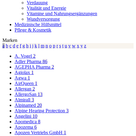
Verdauung
Vitalität und Energie
Vitamine und Nahrungsergänzungen
Wundversorgung
Medizinische Hilfsmittel
Pflege & Kosmetik
Marken
a
b
c
d
e
f
g
h
i
j
k
l
m
n
o
p
r
s
t
u
v
w
x
y
z
A. Vogel
2
Adler Pharma
86
AGEPHA Pharma
2
Agiolax
1
Agwa
1
AirQueen
1
Allergan
2
AllergoSan
13
Almirall
3
Alpinamed
20
Alpine Hearing Protection
3
Angelini
10
Apomedica
8
Apozema
6
Apozen Vertriebs GmbH
1