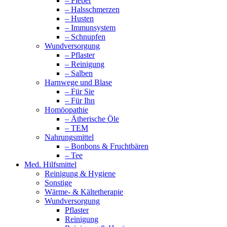
– Fieber
– Halsschmerzen
– Husten
– Immunsystem
– Schnupfen
Wundversorgung
– Pflaster
– Reinigung
– Salben
Harnwege und Blase
– Für Sie
– Für Ihn
Homöopathie
– Ätherische Öle
– TEM
Nahrungsmittel
– Bonbons & Fruchtbären
– Tee
Med. Hilfsmittel
Reinigung & Hygiene
Sonstige
Wärme- & Kältetherapie
Wundversorgung
Pflaster
Reinigung