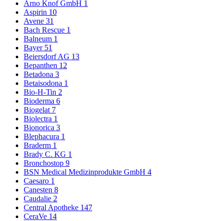
Arno Knof GmbH
1
Aspirin
10
Avene
31
Bach Rescue
1
Balneum
1
Bayer
51
Beiersdorf AG
13
Bepanthen
12
Betadona
3
Betaisodona
1
Bio-H-Tin
2
Bioderma
6
Biogelat
7
Biolectra
1
Bionorica
3
Blephacura
1
Braderm
1
Brady C. KG
1
Bronchostop
9
BSN Medical Medizinprodukte GmbH
4
Caesaro
1
Canesten
8
Caudalie
2
Central Apotheke
147
CeraVe
14