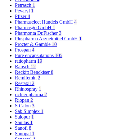
Petrasch
1
Pevaryl
1
Pfizer
4
Pharmaselect Handels GmbH
4
Pharmasgp GmbH
1
Pharmonta Dr.Fischer
3
Pluspharma Arzneimittel GmbH
1
Procter & Gamble
10
Prospan
4
Pure encapsulations
105
ratiopharm
19
Rausch
12
Reckitt Benckiser
8
Remifemin
2
Restaxil
2
Rhinospray
1
richter pharma
2
Riopan
2
S.Calon
3
Sab Simplex
1
Salopur
1
Sanitas
1
Sanofi
8
Sanopal
1