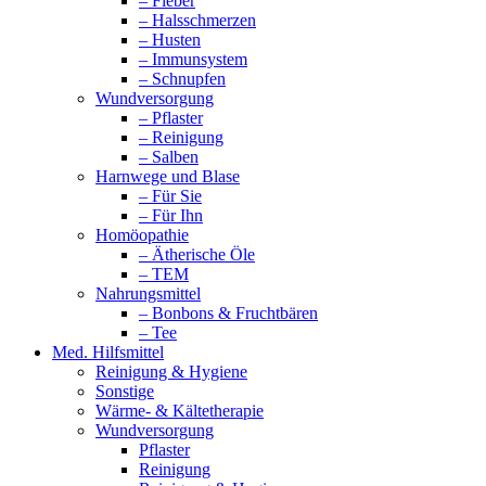
– Fieber
– Halsschmerzen
– Husten
– Immunsystem
– Schnupfen
Wundversorgung
– Pflaster
– Reinigung
– Salben
Harnwege und Blase
– Für Sie
– Für Ihn
Homöopathie
– Ätherische Öle
– TEM
Nahrungsmittel
– Bonbons & Fruchtbären
– Tee
Med. Hilfsmittel
Reinigung & Hygiene
Sonstige
Wärme- & Kältetherapie
Wundversorgung
Pflaster
Reinigung