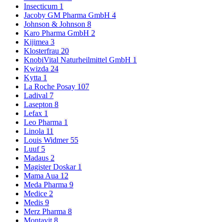
Insecticum
1
Jacoby GM Pharma GmbH
4
Johnson & Johnson
8
Karo Pharma GmbH
2
Kijimea
3
Klosterfrau
20
KnobiVital Naturheilmittel GmbH
1
Kwizda
24
Kytta
1
La Roche Posay
107
Ladival
7
Lasepton
8
Lefax
1
Leo Pharma
1
Linola
11
Louis Widmer
55
Luuf
5
Madaus
2
Magister Doskar
1
Mama Aua
12
Meda Pharma
9
Medice
2
Medis
9
Merz Pharma
8
Montavit
8