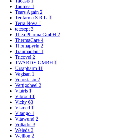
Taoasis
1
Taumea
1
Tears Again
2
Teofarma S.R.L.
1
Terra Nova
1
tetesept
3
Thea Pharma GmbH
2
ThermaCare
4
Thomapyrin
2
Traumaplant
1
Tricovel
2
TWARDY GMBH
1
Ursapharm
11
Vagisan
1
Venostasin
2
Vertigoheel
2
Viatris
1
Vibrocil
1
Vichy
63
Vismed
1
Vitango
1
Vitawund
2
Voltadol
3
Weleda
3
Wellion
2