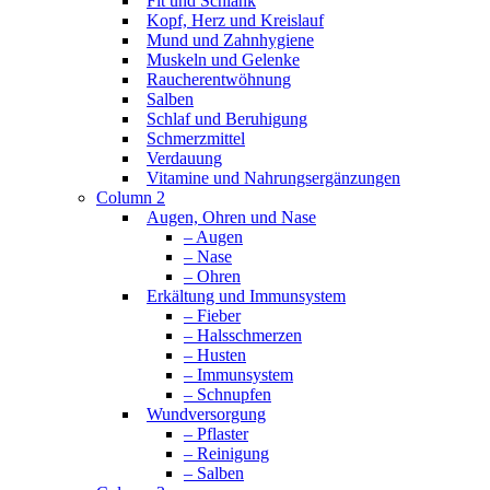
Fit und Schlank
Kopf, Herz und Kreislauf
Mund und Zahnhygiene
Muskeln und Gelenke
Raucherentwöhnung
Salben
Schlaf und Beruhigung
Schmerzmittel
Verdauung
Vitamine und Nahrungsergänzungen
Column 2
Augen, Ohren und Nase
– Augen
– Nase
– Ohren
Erkältung und Immunsystem
– Fieber
– Halsschmerzen
– Husten
– Immunsystem
– Schnupfen
Wundversorgung
– Pflaster
– Reinigung
– Salben