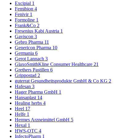
Excipial
1
Femibion
4
Fenivir
1
Formoline
1
Frank&Co
2
Fresenius Kabi Austria
1
Gaviscon
3
Gebro Pharma
11
Genericon Pharma
10
Germania
6
Gerot Lannach
3
GlaxoSmithKline Consumer Healthcare
21
Grethers Pastillen
6
Grippostad
2
guterrat Gesundheitsprodukte GmbH & Co KG
2
Hafesan
3
Hager Pharma GmbH
1
Hansaplast
14
Healing herbs
4
Heel
17
Helfe
1
Hermes Arzneimittel GmbH
5
Hexal
1
HWS-OTC
4
InfectoPharm
1