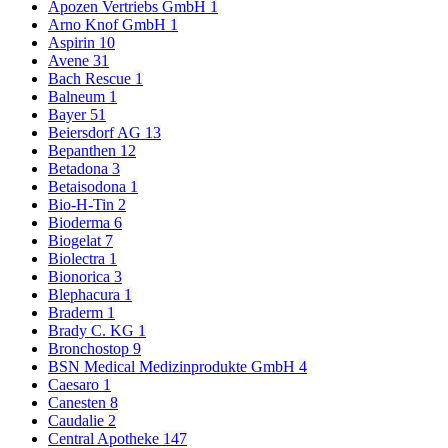
Apozen Vertriebs GmbH
1
Arno Knof GmbH
1
Aspirin
10
Avene
31
Bach Rescue
1
Balneum
1
Bayer
51
Beiersdorf AG
13
Bepanthen
12
Betadona
3
Betaisodona
1
Bio-H-Tin
2
Bioderma
6
Biogelat
7
Biolectra
1
Bionorica
3
Blephacura
1
Braderm
1
Brady C. KG
1
Bronchostop
9
BSN Medical Medizinprodukte GmbH
4
Caesaro
1
Canesten
8
Caudalie
2
Central Apotheke
147