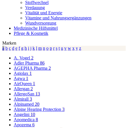
Stoffwechsel
Verdauung
Vitalität und Energie
Vitamine und Nahrungsergänzungen
Wundversorgung
Medizinische Hilfsmittel
Pflege & Kosmetik
Marken
a
b
c
d
e
f
g
h
i
j
k
l
m
n
o
p
r
s
t
u
v
w
x
y
z
A. Vogel
2
Adler Pharma
86
AGEPHA Pharma
2
Agiolax
1
Agwa
1
AirQueen
1
Allergan
2
AllergoSan
13
Almirall
3
Alpinamed
20
Alpine Hearing Protection
3
Angelini
10
Apomedica
8
Apozema
6