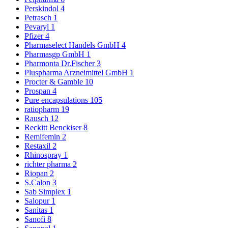
Perskindol
4
Petrasch
1
Pevaryl
1
Pfizer
4
Pharmaselect Handels GmbH
4
Pharmasgp GmbH
1
Pharmonta Dr.Fischer
3
Pluspharma Arzneimittel GmbH
1
Procter & Gamble
10
Prospan
4
Pure encapsulations
105
ratiopharm
19
Rausch
12
Reckitt Benckiser
8
Remifemin
2
Restaxil
2
Rhinospray
1
richter pharma
2
Riopan
2
S.Calon
3
Sab Simplex
1
Salopur
1
Sanitas
1
Sanofi
8