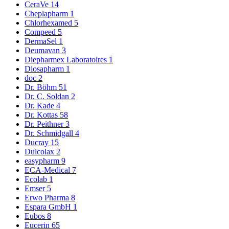
CeraVe
14
Cheplapharm
1
Chlorhexamed
5
Compeed
5
DermaSel
1
Deumavan
3
Diepharmex Laboratoires
1
Diosapharm
1
doc
2
Dr. Böhm
51
Dr. C. Soldan
2
Dr. Kade
4
Dr. Kottas
58
Dr. Peithner
3
Dr. Schmidgall
4
Ducray
15
Dulcolax
2
easypharm
9
ECA-Medical
7
Ecolab
1
Emser
5
Erwo Pharma
8
Espara GmbH
1
Eubos
8
Eucerin
65