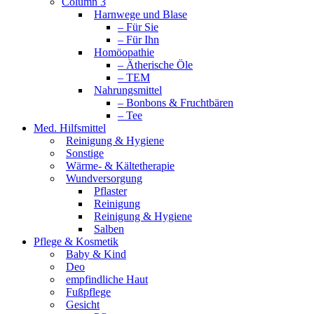
Column 3
Harnwege und Blase
– Für Sie
– Für Ihn
Homöopathie
– Ätherische Öle
– TEM
Nahrungsmittel
– Bonbons & Fruchtbären
– Tee
Med. Hilfsmittel
Reinigung & Hygiene
Sonstige
Wärme- & Kältetherapie
Wundversorgung
Pflaster
Reinigung
Reinigung & Hygiene
Salben
Pflege & Kosmetik
Baby & Kind
Deo
empfindliche Haut
Fußpflege
Gesicht