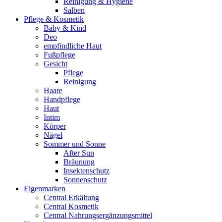
Reinigung & Hygiene
Salben
Pflege & Kosmetik
Baby & Kind
Deo
empfindliche Haut
Fußpflege
Gesicht
Pflege
Reinigung
Haare
Handpflege
Haut
Intim
Körper
Nägel
Sommer und Sonne
After Sun
Bräunung
Insektenschutz
Sonnenschutz
Eigenmarken
Central Erkältung
Central Kosmetik
Central Nahrungsergänzungsmittel