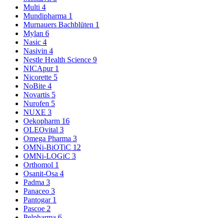
Multi
4
Mundipharma
1
Murnauers Bachblüten
1
Mylan
6
Nasic
4
Nasivin
4
Nestle Health Science
9
NICApur
1
Nicorette
5
NoBite
4
Novartis
5
Nurofen
5
NUXE
3
Oekopharm
16
OLEOvital
3
Omega Pharma
3
OMNi-BiOTiC
12
OMNi-LOGiC
3
Orthomol
1
Osanit-Osa
4
Padma
3
Panaceo
3
Pantogar
1
Pascoe
2
Pelpharma
6