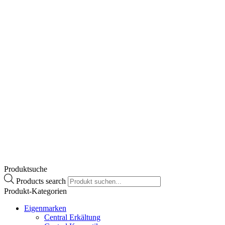
Duschgel mit
Ringelblumenextrakt
€
8,90
Enthält 20% MwSt.
zzgl.
Versand
Lieferzeit: ca. 2-3 Werktage
Zum Produkt
Produktsuche
Products search
Produkt-Kategorien
Eigenmarken
Central Erkältung