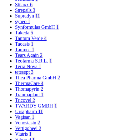
Stilaxx
6
Strepsils
3
Supradyn
11
syneo
1
Synformulas GmbH
1
Takeda
5
Tantum Verde
4
Taoasis
1
Taumea
1
Tears Again
2
Teofarma S.R.L.
1
Terra Nova
1
tetesept
3
Thea Pharma GmbH
2
ThermaCare
4
Thomapyrin
2
Traumaplant
1
Tricovel
2
TWARDY GMBH
1
Ursapharm
11
Vagisan
1
Venostasin
2
Vertigoheel
2
Viatris
1
Vibrocil
1