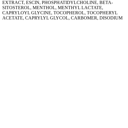
EXTRACT, ESCIN, PHOSPHATIDYLCHOLINE, BETA-
SITOSTEROL, MENTHOL, MENTHYL LACTATE,
CAPRYLOYL GLYCINE, TOCOPHEROL, TOCOPHERYL
ACETATE, CAPRYLYL GLYCOL, CARBOMER, DISODIUM
EDTA, ETHYLHEXYLGLYCERIN, PARFUM,
PHENOXYETHANOL, PROPYLENE GLYCOL, BHA,
SODIUM DEHYDROACETATE, SODIUM HYDROXIDE,
SORBITOL, CI 14700, CI 42090, TRIETHYL CITRATE,
XANTHAN GUM.