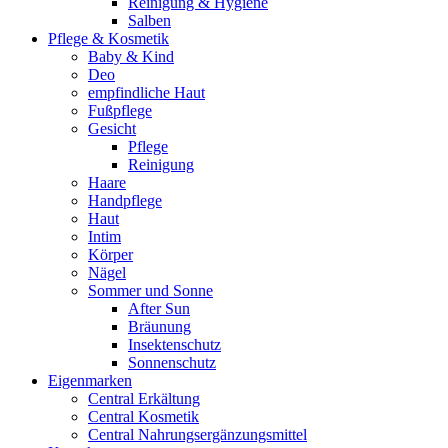
Reinigung & Hygiene
Salben
Pflege & Kosmetik
Baby & Kind
Deo
empfindliche Haut
Fußpflege
Gesicht
Pflege
Reinigung
Haare
Handpflege
Haut
Intim
Körper
Nägel
Sommer und Sonne
After Sun
Bräunung
Insektenschutz
Sonnenschutz
Eigenmarken
Central Erkältung
Central Kosmetik
Central Nahrungsergänzungsmittel