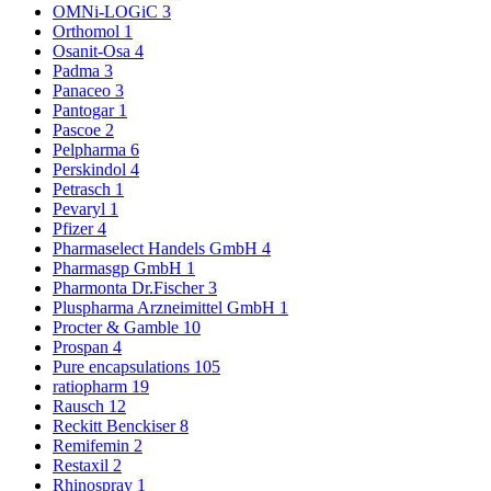
OMNi-LOGiC
3
Orthomol
1
Osanit-Osa
4
Padma
3
Panaceo
3
Pantogar
1
Pascoe
2
Pelpharma
6
Perskindol
4
Petrasch
1
Pevaryl
1
Pfizer
4
Pharmaselect Handels GmbH
4
Pharmasgp GmbH
1
Pharmonta Dr.Fischer
3
Pluspharma Arzneimittel GmbH
1
Procter & Gamble
10
Prospan
4
Pure encapsulations
105
ratiopharm
19
Rausch
12
Reckitt Benckiser
8
Remifemin
2
Restaxil
2
Rhinospray
1