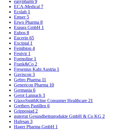
easypharm
9
ECA-Medical
7
Ecolab
1
Emser
5
Erwo Pharma
8
Espara GmbH
1
Eubos
8
Eucerin
65
Excipial
1
Femibion
4
Fenivir
1
Formoline
1
Frank&Co
2
Fresenius Kabi Austria
1
Gaviscon
3
Gebro Pharma
11
Genericon Pharma
10
Germania
6
Gerot Lannach
3
GlaxoSmithKline Consumer Healthcare
21
Grethers Pastillen
6
Grippostad
2
guterrat Gesundheitsprodukte GmbH & Co KG
2
Hafesan
3
Hager Pharma GmbH
1