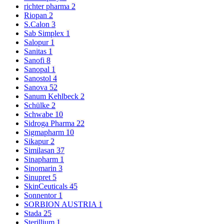
richter pharma
2
Riopan
2
S.Calon
3
Sab Simplex
1
Salopur
1
Sanitas
1
Sanofi
8
Sanopal
1
Sanostol
4
Sanova
52
Sanum Kehlbeck
2
Schülke
2
Schwabe
10
Sidroga Pharma
22
Sigmapharm
10
Sikapur
2
Similasan
37
Sinapharm
1
Sinomarin
3
Sinupret
5
SkinCeuticals
45
Sonnentor
1
SORBION AUSTRIA
1
Stada
25
Sterillium
1