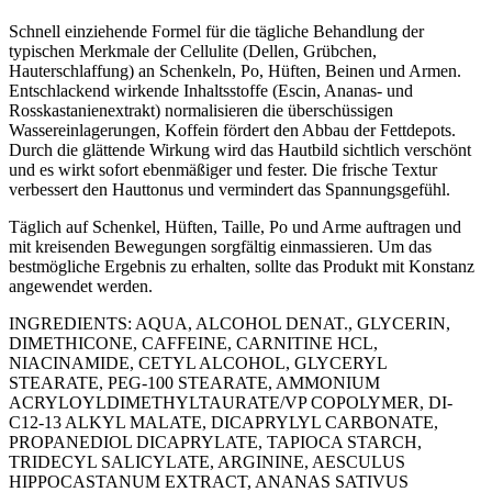
​Schnell einziehende Formel für die tägliche Behandlung der
typischen Merkmale der Cellulite (Dellen, Grübchen,
Hauterschlaffung) an Schenkeln, Po, Hüften, Beinen und Armen.
Entschlackend wirkende Inhaltsstoffe (Escin, Ananas- und
Rosskastanienextrakt) normalisieren die überschüssigen
Wassereinlagerungen, Koffein fördert den Abbau der Fettdepots.
Durch die glättende Wirkung wird das Hautbild sichtlich verschönt
und es wirkt sofort ebenmäßiger und fester. Die frische Textur
verbessert den Hauttonus und vermindert das Spannungsgefühl.
​Täglich auf Schenkel, Hüften, Taille, Po und Arme auftragen und
mit kreisenden Bewegungen sorgfältig einmassieren. Um das
bestmögliche Ergebnis zu erhalten, sollte das Produkt mit Konstanz
angewendet werden.
​INGREDIENTS: AQUA, ALCOHOL DENAT., GLYCERIN,
DIMETHICONE, CAFFEINE, CARNITINE HCL,
NIACINAMIDE, CETYL ALCOHOL, GLYCERYL
STEARATE, PEG-100 STEARATE, AMMONIUM
ACRYLOYLDIMETHYLTAURATE/VP COPOLYMER, DI-
C12-13 ALKYL MALATE, DICAPRYLYL CARBONATE,
PROPANEDIOL DICAPRYLATE, TAPIOCA STARCH,
TRIDECYL SALICYLATE, ARGININE, AESCULUS
HIPPOCASTANUM EXTRACT, ANANAS SATIVUS