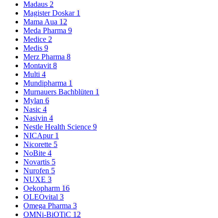
Madaus
2
Magister Doskar
1
Mama Aua
12
Meda Pharma
9
Medice
2
Medis
9
Merz Pharma
8
Montavit
8
Multi
4
Mundipharma
1
Murnauers Bachblüten
1
Mylan
6
Nasic
4
Nasivin
4
Nestle Health Science
9
NICApur
1
Nicorette
5
NoBite
4
Novartis
5
Nurofen
5
NUXE
3
Oekopharm
16
OLEOvital
3
Omega Pharma
3
OMNi-BiOTiC
12