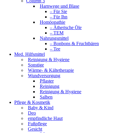
Column 3
Harnwege und Blase
– Für Sie
– Für Ihn
Homöopathie
– Ätherische Öle
– TEM
Nahrungsmittel
– Bonbons & Fruchtbären
– Tee
Med. Hilfsmittel
Reinigung & Hygiene
Sonstige
Wärme- & Kältetherapie
Wundversorgung
Pflaster
Reinigung
Reinigung & Hygiene
Salben
Pflege & Kosmetik
Baby & Kind
Deo
empfindliche Haut
Fußpflege
Gesicht