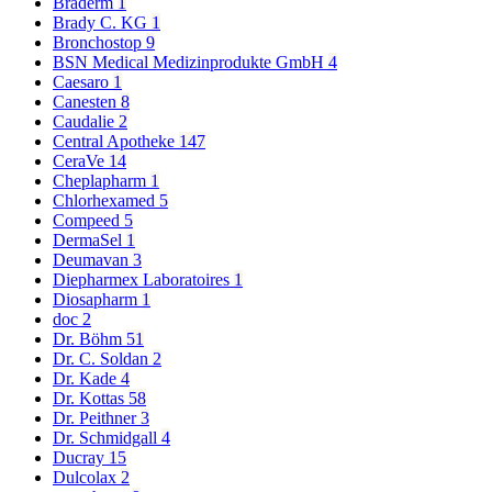
Braderm
1
Brady C. KG
1
Bronchostop
9
BSN Medical Medizinprodukte GmbH
4
Caesaro
1
Canesten
8
Caudalie
2
Central Apotheke
147
CeraVe
14
Cheplapharm
1
Chlorhexamed
5
Compeed
5
DermaSel
1
Deumavan
3
Diepharmex Laboratoires
1
Diosapharm
1
doc
2
Dr. Böhm
51
Dr. C. Soldan
2
Dr. Kade
4
Dr. Kottas
58
Dr. Peithner
3
Dr. Schmidgall
4
Ducray
15
Dulcolax
2