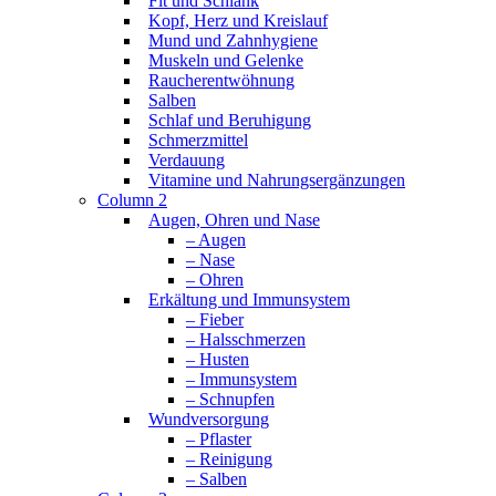
Fit und Schlank
Kopf, Herz und Kreislauf
Mund und Zahnhygiene
Muskeln und Gelenke
Raucherentwöhnung
Salben
Schlaf und Beruhigung
Schmerzmittel
Verdauung
Vitamine und Nahrungsergänzungen
Column 2
Augen, Ohren und Nase
– Augen
– Nase
– Ohren
Erkältung und Immunsystem
– Fieber
– Halsschmerzen
– Husten
– Immunsystem
– Schnupfen
Wundversorgung
– Pflaster
– Reinigung
– Salben