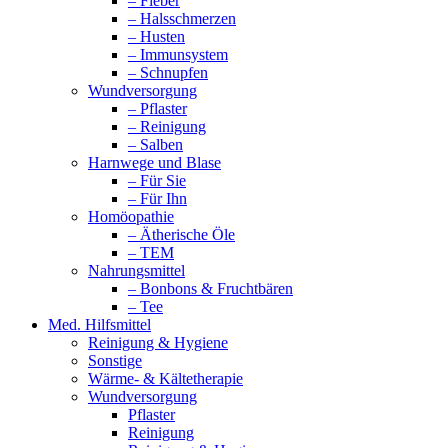
– Fieber
– Halsschmerzen
– Husten
– Immunsystem
– Schnupfen
Wundversorgung
– Pflaster
– Reinigung
– Salben
Harnwege und Blase
– Für Sie
– Für Ihn
Homöopathie
– Ätherische Öle
– TEM
Nahrungsmittel
– Bonbons & Fruchtbären
– Tee
Med. Hilfsmittel
Reinigung & Hygiene
Sonstige
Wärme- & Kältetherapie
Wundversorgung
Pflaster
Reinigung