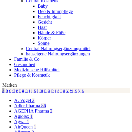
Central Kosmetik
Baby
Deo & Intimpflege
Feuchtigkeit
Gesicht
Haar
Hände & Füße
Körper
Sonne
Central Nahrungsergänzungsmittel
hauseigene Nahrungsergänzungen
Familie & Co
Gesundheit
Medizinische Hilfsmittel
Pflege & Kosmetik
Marken
a
b
c
d
e
f
g
h
i
j
k
l
m
n
o
p
r
s
t
u
v
w
x
y
z
A. Vogel
2
Adler Pharma
86
AGEPHA Pharma
2
Agiolax
1
Agwa
1
AirQueen
1