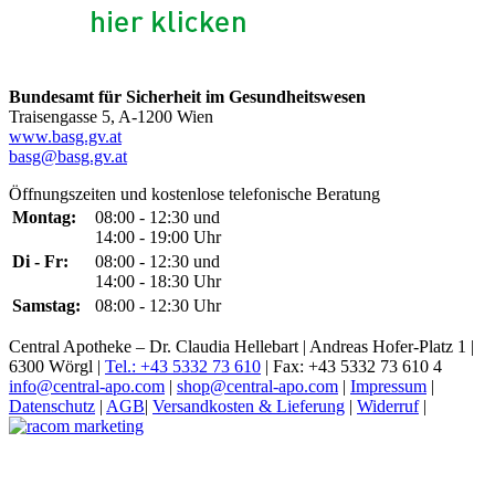
Bundesamt für Sicherheit im Gesundheitswesen
Traisengasse 5, A-1200 Wien
www.basg.gv.at
basg@basg.gv.at
Öffnungszeiten und kostenlose telefonische Beratung
Montag:
08:00 - 12:30 und
14:00 - 19:00 Uhr
Di - Fr:
08:00 - 12:30 und
14:00 - 18:30 Uhr
Samstag:
08:00 - 12:30 Uhr
Central Apotheke – Dr. Claudia Hellebart | Andreas Hofer-Platz 1 |
6300 Wörgl |
Tel.: +43 5332 73 610
| Fax: +43 5332 73 610 4
info@central-apo.com
|
shop@central-apo.com
|
Impressum
|
Datenschutz
|
AGB
|
Versandkosten & Lieferung
|
Widerruf
|