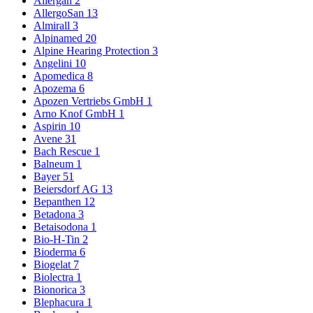
Allergan
2
AllergoSan
13
Almirall
3
Alpinamed
20
Alpine Hearing Protection
3
Angelini
10
Apomedica
8
Apozema
6
Apozen Vertriebs GmbH
1
Arno Knof GmbH
1
Aspirin
10
Avene
31
Bach Rescue
1
Balneum
1
Bayer
51
Beiersdorf AG
13
Bepanthen
12
Betadona
3
Betaisodona
1
Bio-H-Tin
2
Bioderma
6
Biogelat
7
Biolectra
1
Bionorica
3
Blephacura
1