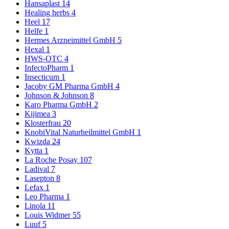
Hansaplast
14
Healing herbs
4
Heel
17
Helfe
1
Hermes Arzneimittel GmbH
5
Hexal
1
HWS-OTC
4
InfectoPharm
1
Insecticum
1
Jacoby GM Pharma GmbH
4
Johnson & Johnson
8
Karo Pharma GmbH
2
Kijimea
3
Klosterfrau
20
KnobiVital Naturheilmittel GmbH
1
Kwizda
24
Kytta
1
La Roche Posay
107
Ladival
7
Lasepton
8
Lefax
1
Leo Pharma
1
Linola
11
Louis Widmer
55
Luuf
5