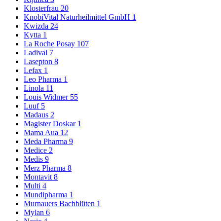
Klosterfrau
20
KnobiVital Naturheilmittel GmbH
1
Kwizda
24
Kytta
1
La Roche Posay
107
Ladival
7
Lasepton
8
Lefax
1
Leo Pharma
1
Linola
11
Louis Widmer
55
Luuf
5
Madaus
2
Magister Doskar
1
Mama Aua
12
Meda Pharma
9
Medice
2
Medis
9
Merz Pharma
8
Montavit
8
Multi
4
Mundipharma
1
Murnauers Bachblüten
1
Mylan
6