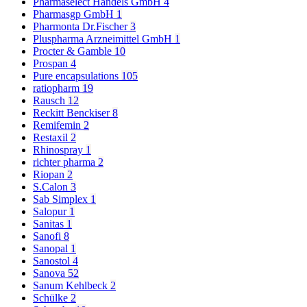
Pharmaselect Handels GmbH
4
Pharmasgp GmbH
1
Pharmonta Dr.Fischer
3
Pluspharma Arzneimittel GmbH
1
Procter & Gamble
10
Prospan
4
Pure encapsulations
105
ratiopharm
19
Rausch
12
Reckitt Benckiser
8
Remifemin
2
Restaxil
2
Rhinospray
1
richter pharma
2
Riopan
2
S.Calon
3
Sab Simplex
1
Salopur
1
Sanitas
1
Sanofi
8
Sanopal
1
Sanostol
4
Sanova
52
Sanum Kehlbeck
2
Schülke
2