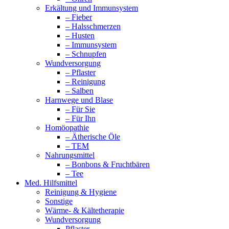
Erkältung und Immunsystem
– Fieber
– Halsschmerzen
– Husten
– Immunsystem
– Schnupfen
Wundversorgung
– Pflaster
– Reinigung
– Salben
Harnwege und Blase
– Für Sie
– Für Ihn
Homöopathie
– Ätherische Öle
– TEM
Nahrungsmittel
– Bonbons & Fruchtbären
– Tee
Med. Hilfsmittel
Reinigung & Hygiene
Sonstige
Wärme- & Kältetherapie
Wundversorgung
Pflaster