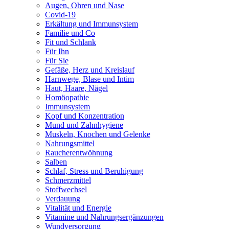
Augen, Ohren und Nase
Wichtige Hinweise:
Covid-19
Zugelassenes Arzneimittel: Zu Risiken und Nebenwirkungen lesen
Erkältung und Immunsystem
Sie die Packungsbeilage und fragen Sie Ihren Arzt oder Apotheker.
Familie und Co
Die angegebene empfohlene Tagesdosis nicht überschreiten. Für
Fit und Schlank
Kinder unerreichbar aufbewahren.
Für Ihn
Für Sie
Gefäße, Herz und Kreislauf
Harnwege, Blase und Intim
Haut, Haare, Nägel
Homöopathie
Immunsystem
Kopf und Konzentration
Mund und Zahnhygiene
Muskeln, Knochen und Gelenke
Nahrungsmittel
Raucherentwöhnung
Salben
Schlaf, Stress und Beruhigung
Schmerzmittel
Stoffwechsel
Verdauung
Vitalität und Energie
Vitamine und Nahrungsergänzungen
Wundversorgung