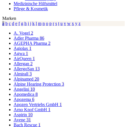
Medizinische Hilfsmittel
Pflege & Kosmetik
Marken
a
b
c
d
e
f
g
h
i
j
k
l
m
n
o
p
r
s
t
u
v
w
x
y
z
A. Vogel
2
Adler Pharma
86
AGEPHA Pharma
2
Agiolax
1
Agwa
1
AirQueen
1
Allergan
2
AllergoSan
13
Almirall
3
Alpinamed
20
Alpine Hearing Protection
3
Angelini
10
Apomedica
8
Apozema
6
Apozen Vertriebs GmbH
1
Arno Knof GmbH
1
Aspirin
10
Avene
31
Bach Rescue
1