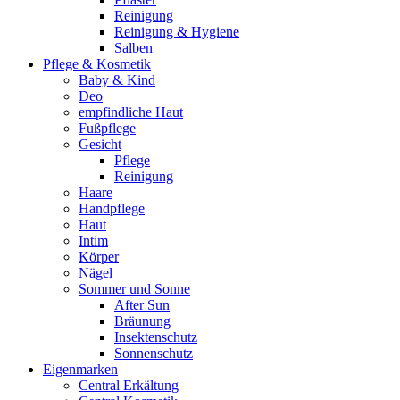
Reinigung
Reinigung & Hygiene
Salben
Pflege & Kosmetik
Baby & Kind
Deo
empfindliche Haut
Fußpflege
Gesicht
Pflege
Reinigung
Haare
Handpflege
Haut
Intim
Körper
Nägel
Sommer und Sonne
After Sun
Bräunung
Insektenschutz
Sonnenschutz
Eigenmarken
Central Erkältung