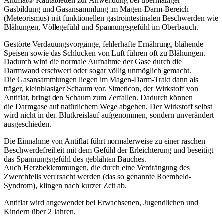
Antiflat® Kautabletten zur Anwendung bei übermäßiger
Gasbildung und Gasansammlung im Magen-Darm-Bereich
(Meteorismus) mit funktionellen gastrointestinalen Beschwerden wie
Blähungen, Völlegefühl und Spannungsgefühl im Oberbauch.
Gestörte Verdauungsvorgänge, fehlerhafte Ernährung, blähende
Speisen sowie das Schlucken von Luft führen oft zu Blähungen.
Dadurch wird die normale Aufnahme der Gase durch die
Darmwand erschwert oder sogar völlig unmöglich gemacht.
Die Gasansammlungen liegen im Magen-Darm-Trakt dann als
träger, kleinblasiger Schaum vor. Simeticon, der Wirkstoff von
Antiflat, bringt den Schaum zum Zerfallen. Dadurch können
die Darmgase auf natürlichem Wege abgehen. Der Wirkstoff selbst
wird nicht in den Blutkreislauf aufgenommen, sondern unverändert
ausgeschieden.
Die Einnahme von Antiflat führt normalerweise zu einer raschen
Beschwerdefreiheit mit dem Gefühl der Erleichterung und beseitigt
das Spannungsgefühl des geblähten Bauches.
Auch Herzbeklemmungen, die durch eine Verdrängung des
Zwerchfells verursacht werden (das so genannte Roemheld-
Syndrom), klingen nach kurzer Zeit ab.
Antiflat wird angewendet bei Erwachsenen, Jugendlichen und
Kindern über 2 Jahren.