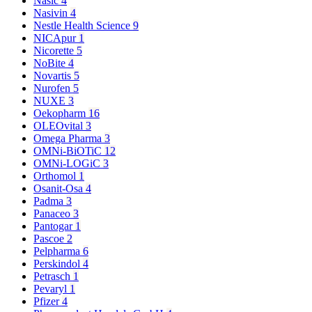
Nasic
4
Nasivin
4
Nestle Health Science
9
NICApur
1
Nicorette
5
NoBite
4
Novartis
5
Nurofen
5
NUXE
3
Oekopharm
16
OLEOvital
3
Omega Pharma
3
OMNi-BiOTiC
12
OMNi-LOGiC
3
Orthomol
1
Osanit-Osa
4
Padma
3
Panaceo
3
Pantogar
1
Pascoe
2
Pelpharma
6
Perskindol
4
Petrasch
1
Pevaryl
1
Pfizer
4