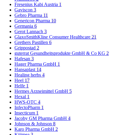
Fresenius Kabi Austria
1
Gaviscon
3
Gebro Pharma
11
Genericon Pharma
10
Germania
6
Gerot Lannach
3
GlaxoSmithKline Consumer Healthcare
21
Grethers Pastillen
6
Grippostad
2
guterrat Gesundheitsprodukte GmbH & Co KG
2
Hafesan
3
Hager Pharma GmbH
1
Hansaplast
14
Healing herbs
4
Heel
17
Helfe
1
Hermes Arzneimittel GmbH
5
Hexal
1
HWS-OTC
4
InfectoPharm
1
Insecticum
1
Jacoby GM Pharma GmbH
4
Johnson & Johnson
8
Karo Pharma GmbH
2
Kijimea
3