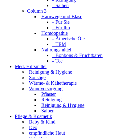
– Salben
Column 3
Harnwege und Blase
– Für Sie
– Für Ihn
Homöopathie
– Ätherische Öle
– TEM
Nahrungsmittel
– Bonbons & Fruchtbären
– Tee
Med. Hilfsmittel
Reinigung & Hygiene
Sonstige
Wärme- & Kältetherapie
Wundversorgung
Pflaster
Reinigung
Reinigung & Hygiene
Salben
Pflege & Kosmetik
Baby & Kind
Deo
empfindliche Haut