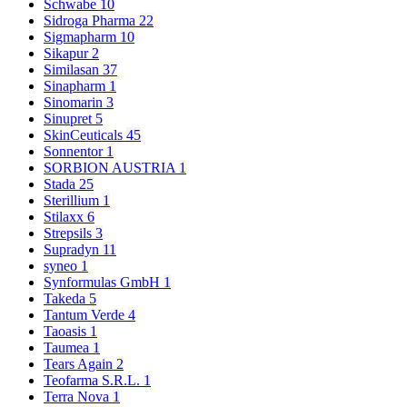
Schwabe
10
Sidroga Pharma
22
Sigmapharm
10
Sikapur
2
Similasan
37
Sinapharm
1
Sinomarin
3
Sinupret
5
SkinCeuticals
45
Sonnentor
1
SORBION AUSTRIA
1
Stada
25
Sterillium
1
Stilaxx
6
Strepsils
3
Supradyn
11
syneo
1
Synformulas GmbH
1
Takeda
5
Tantum Verde
4
Taoasis
1
Taumea
1
Tears Again
2
Teofarma S.R.L.
1
Terra Nova
1