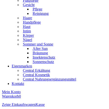
Fußpflege
Gesicht
Pflege
Reinigung
Haare
Handpflege
Haut
Intim
Körper
Nägel
Sommer und Sonne
After Sun
Bräunung
Insektenschutz
Sonnenschutz
Eigenmarken
Central Erkältung
Central Kosmetik
Central Nahrungsergänzungsmittel
Kontakt
Mein Konto
Warenkorb
0
Zeige Einkaufswagen
Kasse