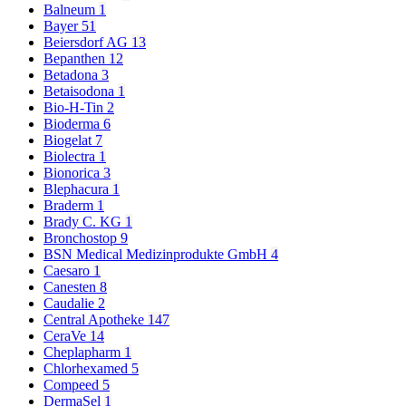
Balneum
1
Bayer
51
Beiersdorf AG
13
Bepanthen
12
Betadona
3
Betaisodona
1
Bio-H-Tin
2
Bioderma
6
Biogelat
7
Biolectra
1
Bionorica
3
Blephacura
1
Braderm
1
Brady C. KG
1
Bronchostop
9
BSN Medical Medizinprodukte GmbH
4
Caesaro
1
Canesten
8
Caudalie
2
Central Apotheke
147
CeraVe
14
Cheplapharm
1
Chlorhexamed
5
Compeed
5
DermaSel
1