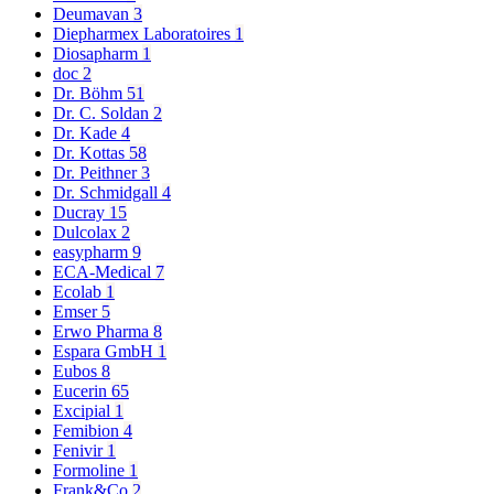
Deumavan
3
Diepharmex Laboratoires
1
Diosapharm
1
doc
2
Dr. Böhm
51
Dr. C. Soldan
2
Dr. Kade
4
Dr. Kottas
58
Dr. Peithner
3
Dr. Schmidgall
4
Ducray
15
Dulcolax
2
easypharm
9
ECA-Medical
7
Ecolab
1
Emser
5
Erwo Pharma
8
Espara GmbH
1
Eubos
8
Eucerin
65
Excipial
1
Femibion
4
Fenivir
1
Formoline
1
Frank&Co
2