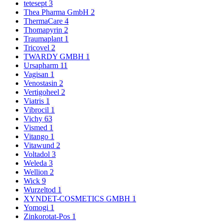
tetesept
3
Thea Pharma GmbH
2
ThermaCare
4
Thomapyrin
2
Traumaplant
1
Tricovel
2
TWARDY GMBH
1
Ursapharm
11
Vagisan
1
Venostasin
2
Vertigoheel
2
Viatris
1
Vibrocil
1
Vichy
63
Vismed
1
Vitango
1
Vitawund
2
Voltadol
3
Weleda
3
Wellion
2
Wick
9
Wurzeltod
1
XYNDET-COSMETICS GMBH
1
Yomogi
1
Zinkorotat-Pos
1