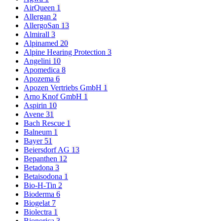
AirQueen
1
Allergan
2
AllergoSan
13
Almirall
3
Alpinamed
20
Alpine Hearing Protection
3
Angelini
10
Apomedica
8
Apozema
6
Apozen Vertriebs GmbH
1
Arno Knof GmbH
1
Aspirin
10
Avene
31
Bach Rescue
1
Balneum
1
Bayer
51
Beiersdorf AG
13
Bepanthen
12
Betadona
3
Betaisodona
1
Bio-H-Tin
2
Bioderma
6
Biogelat
7
Biolectra
1
Bionorica
3