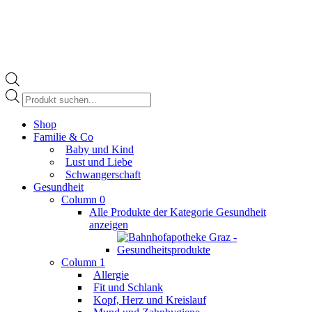
Products
search
Facebook
Shop
page
Familie & Co
opens
Baby und Kind
in
Lust und Liebe
new
Schwangerschaft
window
Gesundheit
Column 0
Alle Produkte der Kategorie Gesundheit
anzeigen
Column 1
Allergie
Fit und Schlank
Kopf, Herz und Kreislauf