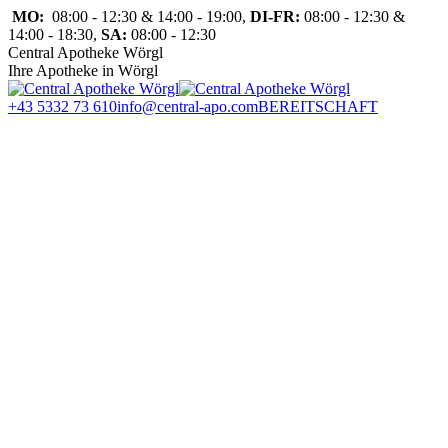
Zum
MO:
08:00 - 12:30 & 14:00 - 19:00,
DI-FR:
08:00 - 12:30 &
Inhalt
14:00 - 18:30,
SA:
08:00 - 12:30
springen
Central Apotheke Wörgl
Ihre Apotheke in Wörgl
+43 5332 73 610
info@central-apo.com
BEREITSCHAFT