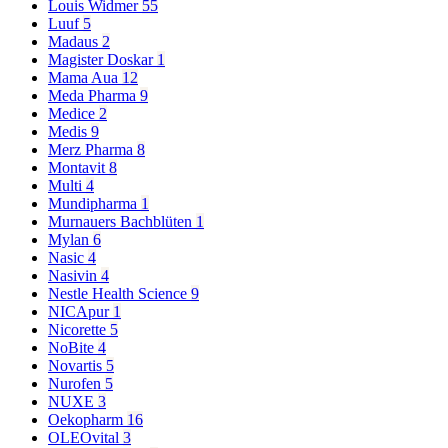
Louis Widmer
55
Luuf
5
Madaus
2
Magister Doskar
1
Mama Aua
12
Meda Pharma
9
Medice
2
Medis
9
Merz Pharma
8
Montavit
8
Multi
4
Mundipharma
1
Murnauers Bachblüten
1
Mylan
6
Nasic
4
Nasivin
4
Nestle Health Science
9
NICApur
1
Nicorette
5
NoBite
4
Novartis
5
Nurofen
5
NUXE
3
Oekopharm
16
OLEOvital
3