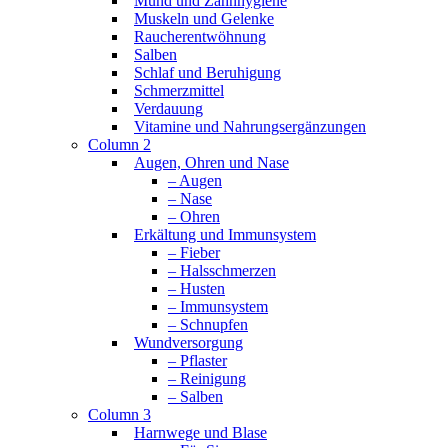
Mund und Zahnhygiene
Muskeln und Gelenke
Raucherentwöhnung
Salben
Schlaf und Beruhigung
Schmerzmittel
Verdauung
Vitamine und Nahrungsergänzungen
Column 2
Augen, Ohren und Nase
– Augen
– Nase
– Ohren
Erkältung und Immunsystem
– Fieber
– Halsschmerzen
– Husten
– Immunsystem
– Schnupfen
Wundversorgung
– Pflaster
– Reinigung
– Salben
Column 3
Harnwege und Blase