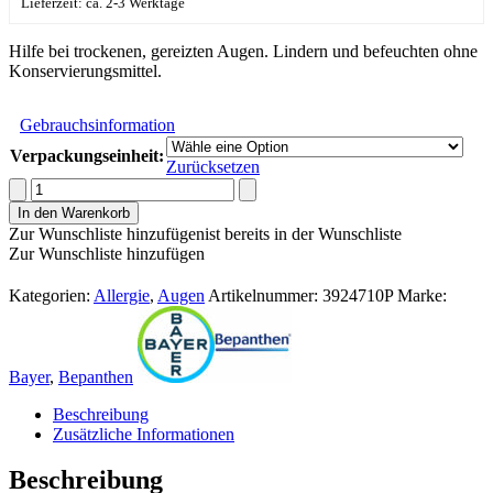
€ 17,95
Lieferzeit: ca. 2-3 Werktage
Hilfe bei trockenen, gereizten Augen. Lindern und befeuchten ohne
Konservierungsmittel.
Gebrauchsinformation
Verpackungseinheit:
Zurücksetzen
Bepanthen®
Augentropfen
In den Warenkorb
Menge
Zur Wunschliste hinzufügen
ist bereits in der Wunschliste
Zur Wunschliste hinzufügen
Kategorien:
Allergie
,
Augen
Artikelnummer:
3924710P
Marke:
Bayer
,
Bepanthen
Beschreibung
Zusätzliche Informationen
Beschreibung