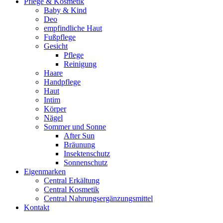
Pflege & Kosmetik
Baby & Kind
Deo
empfindliche Haut
Fußpflege
Gesicht
Pflege
Reinigung
Haare
Handpflege
Haut
Intim
Körper
Nägel
Sommer und Sonne
After Sun
Bräunung
Insektenschutz
Sonnenschutz
Eigenmarken
Central Erkältung
Central Kosmetik
Central Nahrungsergänzungsmittel
Kontakt