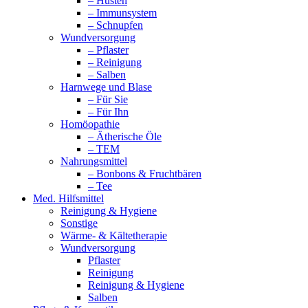
– Husten
– Immunsystem
– Schnupfen
Wundversorgung
– Pflaster
– Reinigung
– Salben
Harnwege und Blase
– Für Sie
– Für Ihn
Homöopathie
– Ätherische Öle
– TEM
Nahrungsmittel
– Bonbons & Fruchtbären
– Tee
Med. Hilfsmittel
Reinigung & Hygiene
Sonstige
Wärme- & Kältetherapie
Wundversorgung
Pflaster
Reinigung
Reinigung & Hygiene
Salben