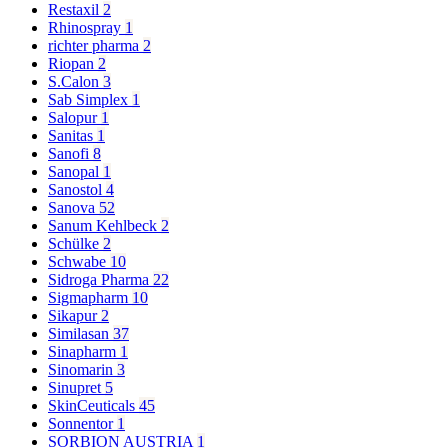
Restaxil
2
Rhinospray
1
richter pharma
2
Riopan
2
S.Calon
3
Sab Simplex
1
Salopur
1
Sanitas
1
Sanofi
8
Sanopal
1
Sanostol
4
Sanova
52
Sanum Kehlbeck
2
Schülke
2
Schwabe
10
Sidroga Pharma
22
Sigmapharm
10
Sikapur
2
Similasan
37
Sinapharm
1
Sinomarin
3
Sinupret
5
SkinCeuticals
45
Sonnentor
1
SORBION AUSTRIA
1