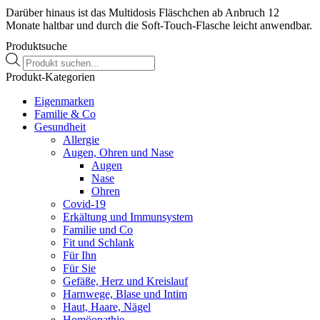
Darüber hinaus ist das Multidosis Fläschchen ab Anbruch 12
Monate haltbar und durch die Soft-Touch-Flasche leicht anwendbar.
Produktsuche
Weitere Informationen entnehmen Sie bitte der
Products
Gebrauchsanweisung.
search
Produkt-Kategorien
Eigenmarken
Familie & Co
Inhaltstoffe
Gesundheit
Allergie
Bepanthen® Augentropfen verfügen über eine moderne
Augen, Ohren und Nase
Kombination zweier natürlicher, biologischer Substanzen:
Augen
Hyaluronsäure und Dexpanthenol.
Nase
Ohren
Das Natriumsalz der Hyaluronsäure bildet einen stabilen und
Covid-19
besonders lang haftenden Schutzfilm auf der Hornhaut, ohne die
Erkältung und Immunsystem
Sehleistung zu beeinträchtigen.
Familie und Co
Fit und Schlank
Dexpanthenol zeigt eine hohe Wasserbindungskapazität, wirkt daher
Für Ihn
nachhaltig feuchtigkeitsspendend, erfrischt das Auge und schützt es
Für Sie
gleichzeitig.
Gefäße, Herz und Kreislauf
Harnwege, Blase und Intim
Frei von Konservierungsmitteln – geeignet für Kontaktlinsenträger.
Haut, Haare, Nägel
Homöopathie