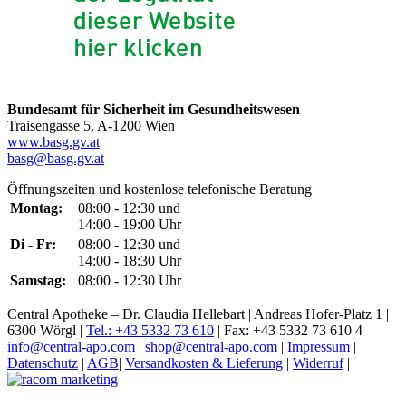
Bundesamt für Sicherheit im Gesundheitswesen
Traisengasse 5, A-1200 Wien
www.basg.gv.at
basg@basg.gv.at
Öffnungszeiten und kostenlose telefonische Beratung
Montag:
08:00 - 12:30 und
14:00 - 19:00 Uhr
Di - Fr:
08:00 - 12:30 und
14:00 - 18:30 Uhr
Samstag:
08:00 - 12:30 Uhr
Central Apotheke – Dr. Claudia Hellebart | Andreas Hofer-Platz 1 |
6300 Wörgl |
Tel.: +43 5332 73 610
| Fax: +43 5332 73 610 4
info@central-apo.com
|
shop@central-apo.com
|
Impressum
|
Datenschutz
|
AGB
|
Versandkosten & Lieferung
|
Widerruf
|