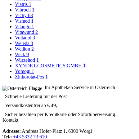
Viatris
1
Vibrocil
1
Vichy
63
Vismed
1
Vitango
1
Vitawund
2
Voltadol
3
Weleda
3
Wellion
2
Wick
9
Wurzeltod
1
XYNDET-COSMETICS GMBH
1
Yomogi
1
Zinkorotat-Pos
1
Ihr Apotheken Service in Österreich
Schnelle Lieferung mit der Post
Versandkostenfrei ab € 49,-
Sicher bezahlen per Kreditkarte oder Sofortüberweisung
Kontakt
Adresse:
Andreas Hofer-Platz 1, 6300 Wörgl
Tel.:
+43 5332 73 610