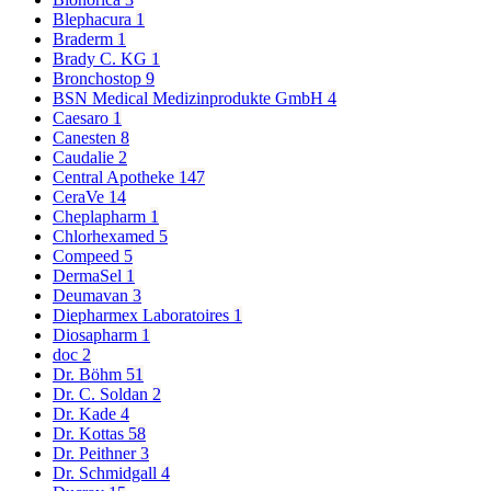
Blephacura
1
Braderm
1
Brady C. KG
1
Bronchostop
9
BSN Medical Medizinprodukte GmbH
4
Caesaro
1
Canesten
8
Caudalie
2
Central Apotheke
147
CeraVe
14
Cheplapharm
1
Chlorhexamed
5
Compeed
5
DermaSel
1
Deumavan
3
Diepharmex Laboratoires
1
Diosapharm
1
doc
2
Dr. Böhm
51
Dr. C. Soldan
2
Dr. Kade
4
Dr. Kottas
58
Dr. Peithner
3
Dr. Schmidgall
4