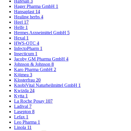
Hafesan
3
Hager Pharma GmbH
1
Hansaplast
14
Healing herbs
4
Heel
17
Helfe
1
Hermes Arzneimittel GmbH
5
Hexal
1
HWS-OTC
4
InfectoPharm
1
Insecticum
1
Jacoby GM Pharma GmbH
4
Johnson & Johnson
8
Karo Pharma GmbH
2
Kijimea
3
Klosterfrau
20
KnobiVital Naturheilmittel GmbH
1
Kwizda
24
Kytta
1
La Roche Posay
107
Ladival
7
Lasepton
8
Lefax
1
Leo Pharma
1
Linola
11