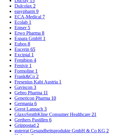
Ducray
15
Dulcolax
2
easypharm
9
ECA-Medical
7
Ecolab
1
Emser
5
Erwo Pharma
8
Espara GmbH
1
Eubos
8
Eucerin
65
Excipial
1
Femibion
4
Fenivir
1
Formoline
1
Frank&Co
2
Fresenius Kabi Austria
1
Gaviscon
3
Gebro Pharma
11
Genericon Pharma
10
Germania
6
Gerot Lannach
3
GlaxoSmithKline Consumer Healthcare
21
Grethers Pastillen
6
Grippostad
2
guterrat Gesundheitsprodukte GmbH & Co KG
2