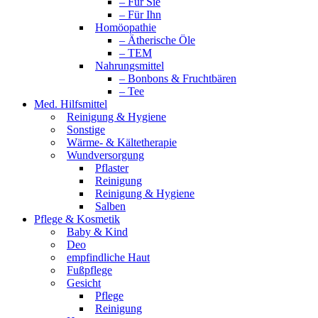
– Für Sie
– Für Ihn
Homöopathie
– Ätherische Öle
– TEM
Nahrungsmittel
– Bonbons & Fruchtbären
– Tee
Med. Hilfsmittel
Reinigung & Hygiene
Sonstige
Wärme- & Kältetherapie
Wundversorgung
Pflaster
Reinigung
Reinigung & Hygiene
Salben
Pflege & Kosmetik
Baby & Kind
Deo
empfindliche Haut
Fußpflege
Gesicht
Pflege
Reinigung