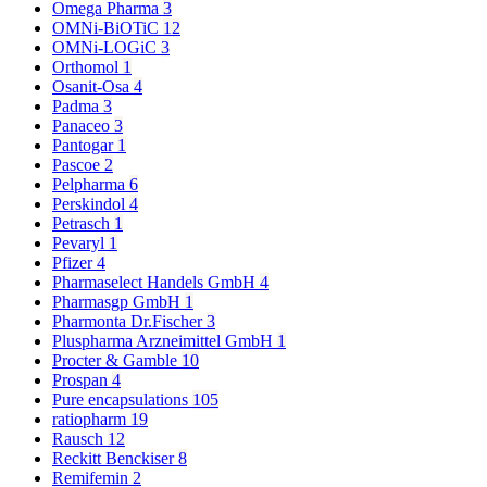
Omega Pharma
3
OMNi-BiOTiC
12
OMNi-LOGiC
3
Orthomol
1
Osanit-Osa
4
Padma
3
Panaceo
3
Pantogar
1
Pascoe
2
Pelpharma
6
Perskindol
4
Petrasch
1
Pevaryl
1
Pfizer
4
Pharmaselect Handels GmbH
4
Pharmasgp GmbH
1
Pharmonta Dr.Fischer
3
Pluspharma Arzneimittel GmbH
1
Procter & Gamble
10
Prospan
4
Pure encapsulations
105
ratiopharm
19
Rausch
12
Reckitt Benckiser
8
Remifemin
2