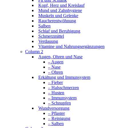
Fit und Schlank
Kopf, Herz und Kreislauf
Mund und Zahnhygiene
Muskeln und Gelenke
Raucherentwöhnung
Salben
Schlaf und Beruhigung
Schmerzmittel
Verdauung
Vitamine und Nahrungsergänzungen
Column 2
Augen, Ohren und Nase
– Augen
– Nase
– Ohren
Erkältung und Immunsystem
– Fieber
– Halsschmerzen
– Husten
– Immunsystem
– Schnupfen
Wundversorgung
– Pflaster
– Reinigung
– Salben