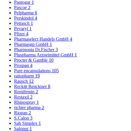
Pantogar
1
Pascoe
2
Pelpharma
6
Perskindol
4
Petrasch
1
Pevaryl
1
Pfizer
4
Pharmaselect Handels GmbH
4
Pharmasgp GmbH
1
Pharmonta Dr.Fischer
3
Pluspharma Arzneimittel GmbH
1
Procter & Gamble
10
Prospan
4
Pure encapsulations
105
ratiopharm
19
Rausch
12
Reckitt Benckiser
8
Remifemin
2
Restaxil
2
Rhinospray
1
richter pharma
2
Riopan
2
S.Calon
3
Sab Simplex
1
Salopur
1