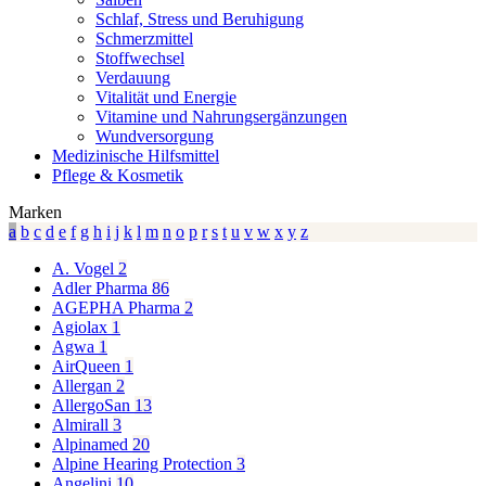
Schlaf, Stress und Beruhigung
Schmerzmittel
Stoffwechsel
Verdauung
Vitalität und Energie
Vitamine und Nahrungsergänzungen
Wundversorgung
Medizinische Hilfsmittel
Pflege & Kosmetik
Marken
a
b
c
d
e
f
g
h
i
j
k
l
m
n
o
p
r
s
t
u
v
w
x
y
z
A. Vogel
2
Adler Pharma
86
AGEPHA Pharma
2
Agiolax
1
Agwa
1
AirQueen
1
Allergan
2
AllergoSan
13
Almirall
3
Alpinamed
20
Alpine Hearing Protection
3
Angelini
10