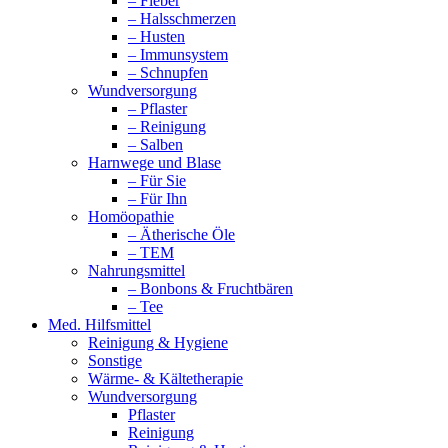
– Fieber
– Halsschmerzen
– Husten
– Immunsystem
– Schnupfen
Wundversorgung
– Pflaster
– Reinigung
– Salben
Harnwege und Blase
– Für Sie
– Für Ihn
Homöopathie
– Ätherische Öle
– TEM
Nahrungsmittel
– Bonbons & Fruchtbären
– Tee
Med. Hilfsmittel
Reinigung & Hygiene
Sonstige
Wärme- & Kältetherapie
Wundversorgung
Pflaster
Reinigung