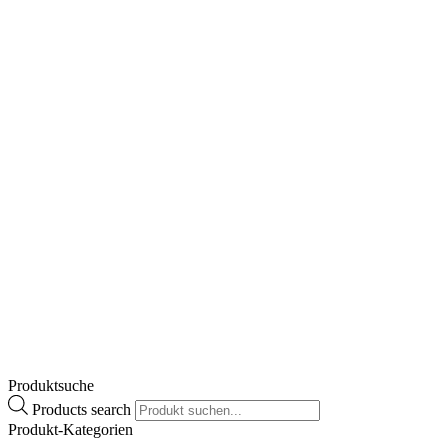
Allergo-Comod® Nasenspray
€
8,30
Enthält 10% MwSt.
zzgl.
Versand
Lieferzeit: ca. 2-3 Werktage
Zum Produkt
Produktsuche
Products search
Produkt-Kategorien