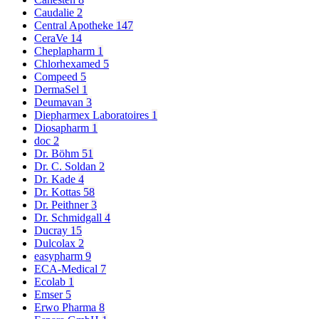
Caudalie
2
Central Apotheke
147
CeraVe
14
Cheplapharm
1
Chlorhexamed
5
Compeed
5
DermaSel
1
Deumavan
3
Diepharmex Laboratoires
1
Diosapharm
1
doc
2
Dr. Böhm
51
Dr. C. Soldan
2
Dr. Kade
4
Dr. Kottas
58
Dr. Peithner
3
Dr. Schmidgall
4
Ducray
15
Dulcolax
2
easypharm
9
ECA-Medical
7
Ecolab
1
Emser
5
Erwo Pharma
8