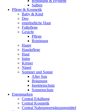
Reinigung & Hygiene
Salben
Pflege & Kosmetik
Baby & Kind
Deo
empfindliche Haut
Fußpflege
Gesicht
Pflege
Reinigung
Haare
Handpflege
Haut
Intim
Körper
Nägel
Sommer und Sonne
After Sun
Bräunung
Insektenschutz
Sonnenschutz
Eigenmarken
Central Erkältung
Central Kosmetik
Central Nahrungsergänzungsmittel