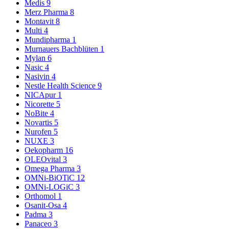
Medis
9
Merz Pharma
8
Montavit
8
Multi
4
Mundipharma
1
Murnauers Bachblüten
1
Mylan
6
Nasic
4
Nasivin
4
Nestle Health Science
9
NICApur
1
Nicorette
5
NoBite
4
Novartis
5
Nurofen
5
NUXE
3
Oekopharm
16
OLEOvital
3
Omega Pharma
3
OMNi-BiOTiC
12
OMNi-LOGiC
3
Orthomol
1
Osanit-Osa
4
Padma
3
Panaceo
3