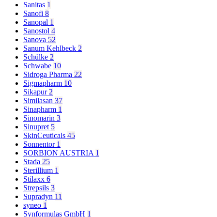
Sanitas
1
Sanofi
8
Sanopal
1
Sanostol
4
Sanova
52
Sanum Kehlbeck
2
Schülke
2
Schwabe
10
Sidroga Pharma
22
Sigmapharm
10
Sikapur
2
Similasan
37
Sinapharm
1
Sinomarin
3
Sinupret
5
SkinCeuticals
45
Sonnentor
1
SORBION AUSTRIA
1
Stada
25
Sterillium
1
Stilaxx
6
Strepsils
3
Supradyn
11
syneo
1
Synformulas GmbH
1