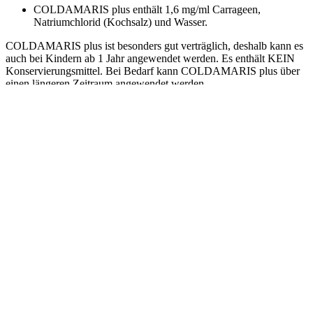
COLDAMARIS plus enthält 1,6 mg/ml Carrageen,
Natriumchlorid (Kochsalz) und Wasser.
COLDAMARIS plus ist besonders gut verträglich, deshalb kann es
auch bei Kindern ab 1 Jahr angewendet werden. Es enthält KEIN
Konservierungsmittel. Bei Bedarf kann COLDAMARIS plus über
einen längeren Zeitraum angewendet werden.
COLDAMARIS plus erhalten Sie rezeptfrei in Ihrer
Apotheke. Gebrauchsanweisung beachten!
COLDAMARIS plus bewährt sich auch beim Sport. Die oberen
Atemwege sind vor allem in der kalten Jahreszeit stark belastet und
daher besonders anfällig für die Ansiedlung von Viren –
COLDAMARIS plus wirkt dem entgegen. COLDAMARIS plus
hat keinen Einfluss auf Doping-Tests!