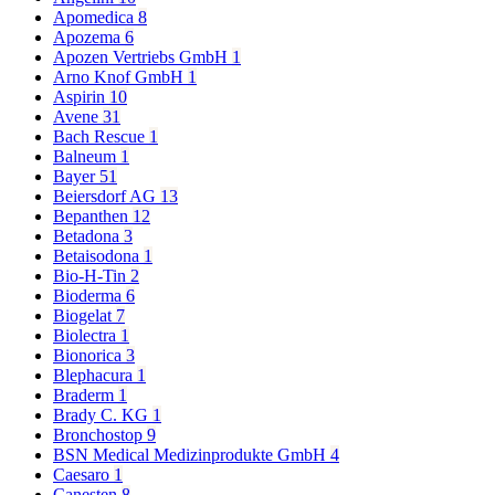
Apomedica
8
Apozema
6
Apozen Vertriebs GmbH
1
Arno Knof GmbH
1
Aspirin
10
Avene
31
Bach Rescue
1
Balneum
1
Bayer
51
Beiersdorf AG
13
Bepanthen
12
Betadona
3
Betaisodona
1
Bio-H-Tin
2
Bioderma
6
Biogelat
7
Biolectra
1
Bionorica
3
Blephacura
1
Braderm
1
Brady C. KG
1
Bronchostop
9
BSN Medical Medizinprodukte GmbH
4
Caesaro
1
Canesten
8