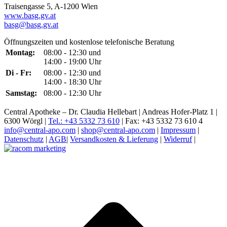
Traisengasse 5, A-1200 Wien
www.basg.gv.at
basg@basg.gv.at
Öffnungszeiten und kostenlose telefonische Beratung
Montag:
08:00 - 12:30 und
14:00 - 19:00 Uhr
Di - Fr:
08:00 - 12:30 und
14:00 - 18:30 Uhr
Samstag:
08:00 - 12:30 Uhr
Central Apotheke – Dr. Claudia Hellebart | Andreas Hofer-Platz 1 |
6300 Wörgl |
Tel.: +43 5332 73 610
| Fax: +43 5332 73 610 4
info@central-apo.com
|
shop@central-apo.com
|
Impressum
|
Datenschutz
|
AGB
|
Versandkosten & Lieferung
|
Widerruf
|