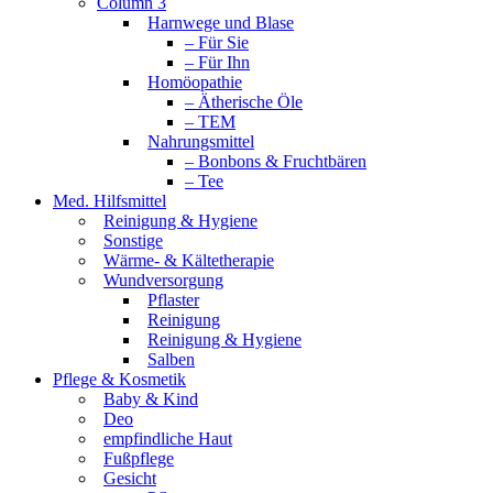
Column 3
Harnwege und Blase
– Für Sie
– Für Ihn
Homöopathie
– Ätherische Öle
– TEM
Nahrungsmittel
– Bonbons & Fruchtbären
– Tee
Med. Hilfsmittel
Reinigung & Hygiene
Sonstige
Wärme- & Kältetherapie
Wundversorgung
Pflaster
Reinigung
Reinigung & Hygiene
Salben
Pflege & Kosmetik
Baby & Kind
Deo
empfindliche Haut
Fußpflege
Gesicht