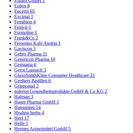
Espara GmbH
1
Eubos
8
Eucerin
65
Excipial
1
Femibion
4
Fenivir
1
Formoline
1
Frank&Co
2
Fresenius Kabi Austria
1
Gaviscon
3
Gebro Pharma
11
Genericon Pharma
10
Germania
6
Gerot Lannach
3
GlaxoSmithKline Consumer Healthcare
21
Grethers Pastillen
6
Grippostad
2
guterrat Gesundheitsprodukte GmbH & Co KG
2
Hafesan
3
Hager Pharma GmbH
1
Hansaplast
14
Healing herbs
4
Heel
17
Helfe
1
Hermes Arzneimittel GmbH
5