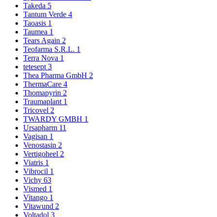
Takeda
5
Tantum Verde
4
Taoasis
1
Taumea
1
Tears Again
2
Teofarma S.R.L.
1
Terra Nova
1
tetesept
3
Thea Pharma GmbH
2
ThermaCare
4
Thomapyrin
2
Traumaplant
1
Tricovel
2
TWARDY GMBH
1
Ursapharm
11
Vagisan
1
Venostasin
2
Vertigoheel
2
Viatris
1
Vibrocil
1
Vichy
63
Vismed
1
Vitango
1
Vitawund
2
Voltadol
3