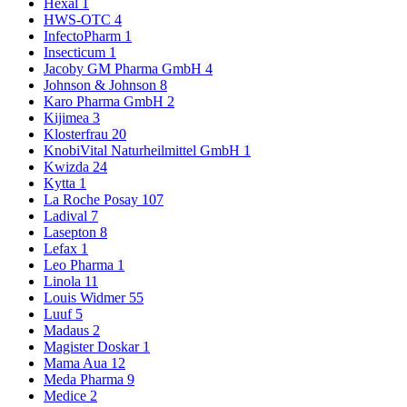
Hexal
1
HWS-OTC
4
InfectoPharm
1
Insecticum
1
Jacoby GM Pharma GmbH
4
Johnson & Johnson
8
Karo Pharma GmbH
2
Kijimea
3
Klosterfrau
20
KnobiVital Naturheilmittel GmbH
1
Kwizda
24
Kytta
1
La Roche Posay
107
Ladival
7
Lasepton
8
Lefax
1
Leo Pharma
1
Linola
11
Louis Widmer
55
Luuf
5
Madaus
2
Magister Doskar
1
Mama Aua
12
Meda Pharma
9
Medice
2