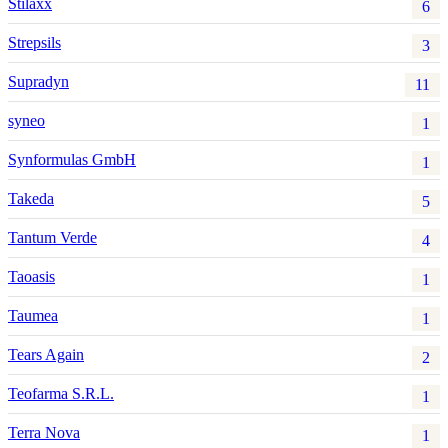
Stilaxx
6
Strepsils
3
Supradyn
11
syneo
1
Synformulas GmbH
1
Takeda
5
Tantum Verde
4
Taoasis
1
Taumea
1
Tears Again
2
Teofarma S.R.L.
1
Terra Nova
1