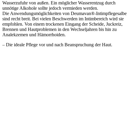
Wasserzufuhr von außen. Ein möglicher Wasserentzug durch
unnötige Alkohole sollte jedoch vermieden werden.
Die Anwendungsmöglichkeiten von Deumavan®-Intimpflegesalbe
sind recht breit. Bei vielen Beschwerden im Intimbereich wird sie
empfohlen. Von einem trockenen Eingang der Scheide, Juckreiz,
Brennen und Hautproblemen in den Wechseljahren bis hin zu
Analekzemen und Hämorrhoiden.
– Die ideale Pflege vor und nach Beanspruchung der Haut.
– Außerordentlich zarte und streichfähige Konsistenz erlaubt leichtes
Auftragen auch auf empfindlichste Hautstellen.
– Kann die natürlichen Hautfunktionen unterstützen.
– Kann Infektionen im Genital- und Analbereich vorbeugen.
– Für ein gutes Gefühl auf der Haut.
Inhaltsstoffe
Paraffinum Liquidum, Petrolatum, Paraffinum, Tocopheryl Acetate,
Parfum, Linalool, Alpha-isomethyl Ionone
Anwendung
Deumavan® Salbe ist aufgrund ihrer guten Verträglichkeit
ausgezeichnet für eine Langzeitanwendung geeignet. Sie empfiehlt