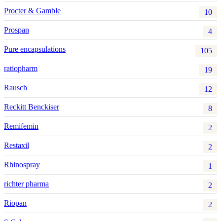
Procter & Gamble
10
Prospan
4
Pure encapsulations
105
ratiopharm
19
Rausch
12
Reckitt Benckiser
8
Remifemin
2
Restaxil
2
Rhinospray
1
richter pharma
2
Riopan
2