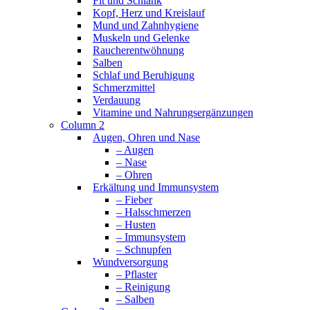
Fit und Schlank
Kopf, Herz und Kreislauf
Mund und Zahnhygiene
Muskeln und Gelenke
Raucherentwöhnung
Salben
Schlaf und Beruhigung
Schmerzmittel
Verdauung
Vitamine und Nahrungsergänzungen
Column 2
Augen, Ohren und Nase
– Augen
– Nase
– Ohren
Erkältung und Immunsystem
– Fieber
– Halsschmerzen
– Husten
– Immunsystem
– Schnupfen
Wundversorgung
– Pflaster
– Reinigung
– Salben