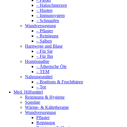
– Fieber
– Halsschmerzen
– Husten
– Immunsystem
– Schnupfen
Wundversorgung
– Pflaster
– Reinigung
– Salben
Harnwege und Blase
– Für Sie
– Für Ihn
Homöopathie
– Ätherische Öle
– TEM
Nahrungsmittel
– Bonbons & Fruchtbären
– Tee
Med. Hilfsmittel
Reinigung & Hygiene
Sonstige
Wärme- & Kältetherapie
Wundversorgung
Pflaster
Reinigung