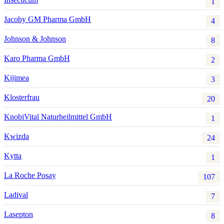
1
Jacoby GM Pharma GmbH
4
Johnson & Johnson
8
Karo Pharma GmbH
2
Kijimea
3
Klosterfrau
20
KnobiVital Naturheilmittel GmbH
1
Kwizda
24
Kytta
1
La Roche Posay
107
Ladival
7
Lasepton
8