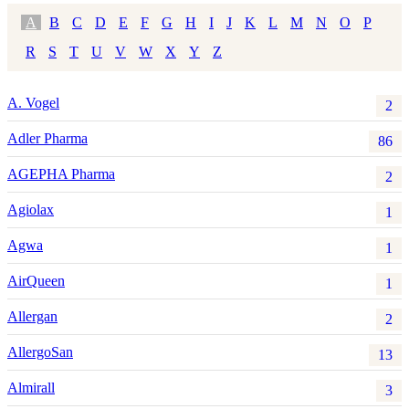
A
B
C
D
E
F
G
H
I
J
K
L
M
N
O
P
R
S
T
U
V
W
X
Y
Z
A. Vogel
2
Adler Pharma
86
AGEPHA Pharma
2
Agiolax
1
Agwa
1
AirQueen
1
Allergan
2
AllergoSan
13
Almirall
3