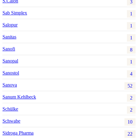
S.Calon
3
Sab Simplex
1
Salopur
1
Sanitas
1
Sanofi
8
Sanopal
1
Sanostol
4
Sanova
52
Sanum Kehlbeck
2
Schülke
2
Schwabe
10
Sidroga Pharma
22