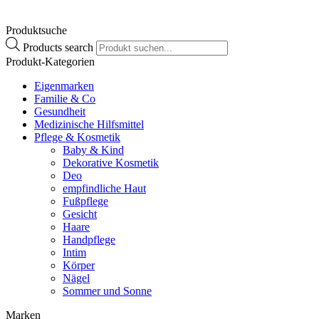
Produktsuche
Tube:
100 ml, 50 ml
Products search
Produkt-Kategorien
Eigenmarken
Familie & Co
Gesundheit
Medizinische Hilfsmittel
Pflege & Kosmetik
Baby & Kind
Dekorative Kosmetik
Deo
empfindliche Haut
Fußpflege
Gesicht
Haare
Handpflege
Intim
Körper
Nägel
Sommer und Sonne
Marken