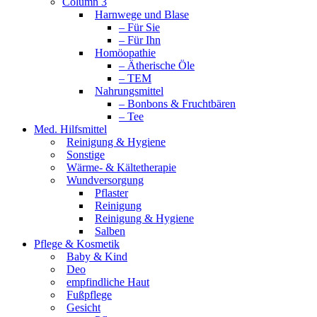
Column 3
Harnwege und Blase
– Für Sie
– Für Ihn
Homöopathie
– Ätherische Öle
– TEM
Nahrungsmittel
– Bonbons & Fruchtbären
– Tee
Med. Hilfsmittel
Reinigung & Hygiene
Sonstige
Wärme- & Kältetherapie
Wundversorgung
Pflaster
Reinigung
Reinigung & Hygiene
Salben
Pflege & Kosmetik
Baby & Kind
Deo
empfindliche Haut
Fußpflege
Gesicht