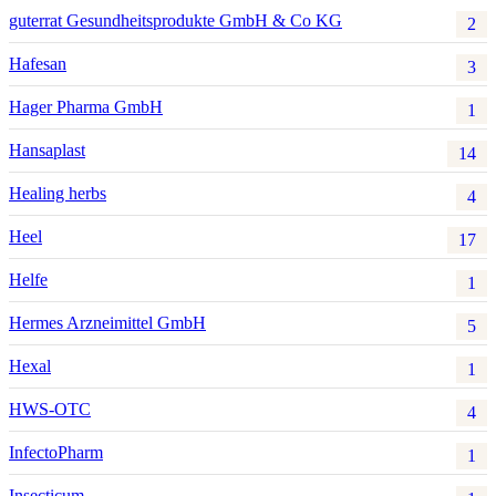
guterrat Gesundheitsprodukte GmbH & Co KG
2
Hafesan
3
Hager Pharma GmbH
1
Hansaplast
14
Healing herbs
4
Heel
17
Helfe
1
Hermes Arzneimittel GmbH
5
Hexal
1
HWS-OTC
4
InfectoPharm
1
Insecticum