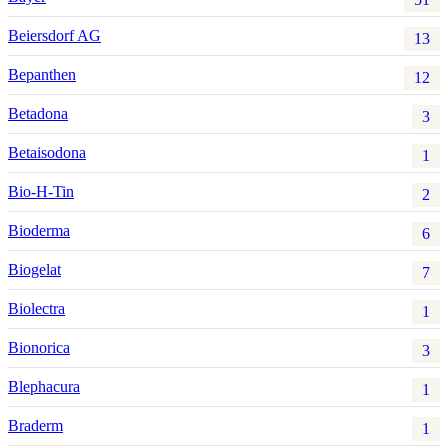
Beiersdorf AG
13
Bepanthen
12
Betadona
3
Betaisodona
1
Bio-H-Tin
2
Bioderma
6
Biogelat
7
Biolectra
1
Bionorica
3
Blephacura
1
Braderm
1