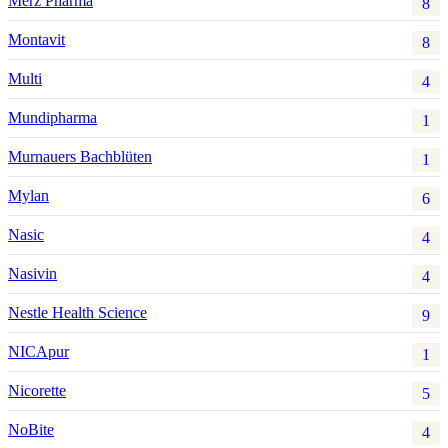
Merz Pharma
8
Montavit
8
Multi
4
Mundipharma
1
Murnauers Bachblüten
1
Mylan
6
Nasic
4
Nasivin
4
Nestle Health Science
9
NICApur
1
Nicorette
5
NoBite
4