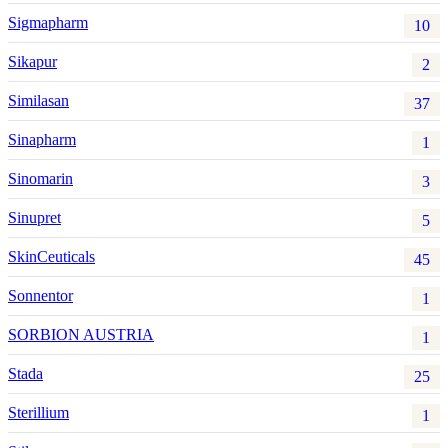
Sigmapharm
10
Sikapur
2
Similasan
37
Sinapharm
1
Sinomarin
3
Sinupret
5
SkinCeuticals
45
Sonnentor
1
SORBION AUSTRIA
1
Stada
25
Sterillium
1