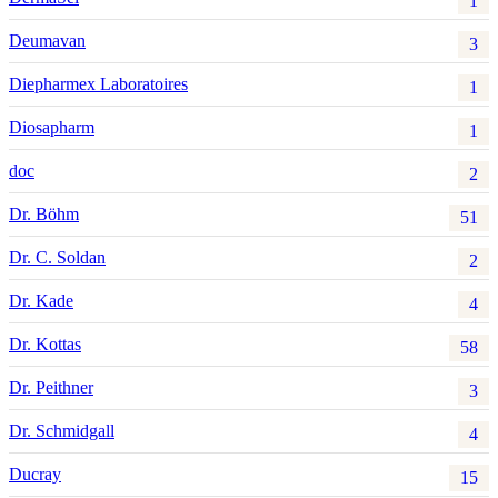
1
Deumavan
3
Diepharmex Laboratoires
1
Diosapharm
1
doc
2
Dr. Böhm
51
Dr. C. Soldan
2
Dr. Kade
4
Dr. Kottas
58
Dr. Peithner
3
Dr. Schmidgall
4
Ducray
15