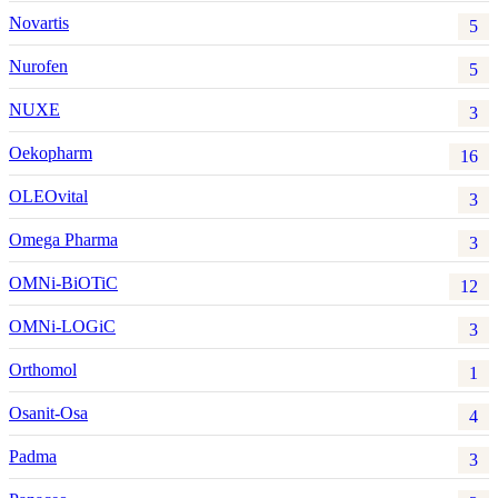
Novartis
5
Nurofen
5
NUXE
3
Oekopharm
16
OLEOvital
3
Omega Pharma
3
OMNi-BiOTiC
12
OMNi-LOGiC
3
Orthomol
1
Osanit-Osa
4
Padma
3