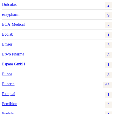
Dulcolax
2
easypharm
9
ECA-Medical
7
Ecolab
1
Emser
5
Erwo Pharma
8
Espara GmbH
1
Eubos
8
Eucerin
65
Excipial
1
Femibion
4
Fenivir