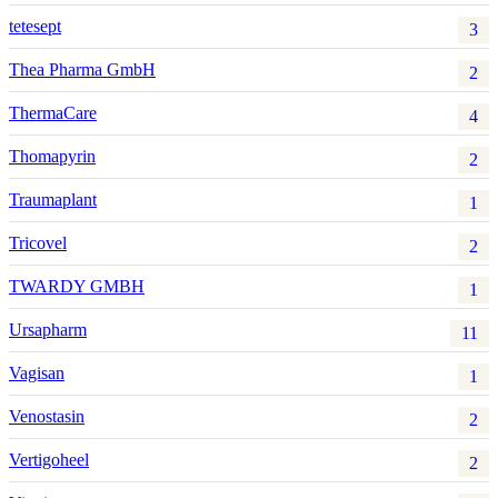
tetesept
3
Thea Pharma GmbH
2
ThermaCare
4
Thomapyrin
2
Traumaplant
1
Tricovel
2
TWARDY GMBH
1
Ursapharm
11
Vagisan
1
Venostasin
2
Vertigoheel
2