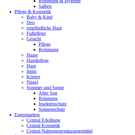
Reinigung & Hygiene
Salben
Pflege & Kosmetik
Baby & Kind
Deo
empfindliche Haut
Fußpflege
Gesicht
Pflege
Reinigung
Haare
Handpflege
Haut
Intim
Körper
Nägel
Sommer und Sonne
After Sun
Bräunung
Insektenschutz
Sonnenschutz
Eigenmarken
Central Erkältung
Central Kosmetik
Central Nahrungsergänzungsmittel