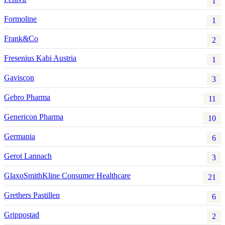
1
Formoline
1
Frank&Co
2
Fresenius Kabi Austria
1
Gaviscon
3
Gebro Pharma
11
Genericon Pharma
10
Germania
6
Gerot Lannach
3
GlaxoSmithKline Consumer Healthcare
21
Grethers Pastillen
6
Grippostad
2