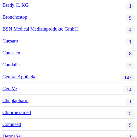
Brady C. KG
1
Bronchostop
9
BSN Medical Medizinprodukte GmbH
4
Caesaro
1
Canesten
8
Caudalie
2
Central Apotheke
147
CeraVe
14
Cheplapharm
1
Chlorhexamed
5
Compeed
5
DermaSel