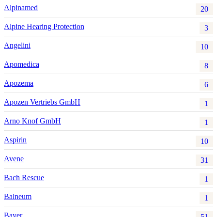
Alpinamed
20
Alpine Hearing Protection
3
Angelini
10
Apomedica
8
Apozema
6
Apozen Vertriebs GmbH
1
Arno Knof GmbH
1
Aspirin
10
Avene
31
Bach Rescue
1
Balneum
1
Bayer
51