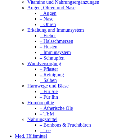
Vitamine und Nahrungsergänzungen
Augen, Ohren und Nase
– Augen
– Nase
– Ohren
Erkältung und Immunsystem
– Fieber
– Halsschmerzen
– Husten
– Immunsystem
– Schnupfen
Wundversorgung
– Pflaster
– Reinigung
– Salben
Harnwege und Blase
– Für Sie
– Für Ihn
Homöopathie
– Ätherische Öle
– TEM
Nahrungsmittel
– Bonbons & Fruchtbären
– Tee
Med. Hilfsmittel