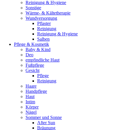
Reinigung & Hygiene
Sonstige
Wärme- & Kältetherapie
Wundversorgung
Pflaster
Reinigung
Reinigung & Hygiene
Salben
Pflege & Kosmetik
Baby & Kind
Deo
empfindliche Haut
Fußpflege
Gesicht
Pflege
Reinigung
Haare
Handpflege
Haut
Intim
Körper
Nägel
Sommer und Sonne
After Sun
Bräunung