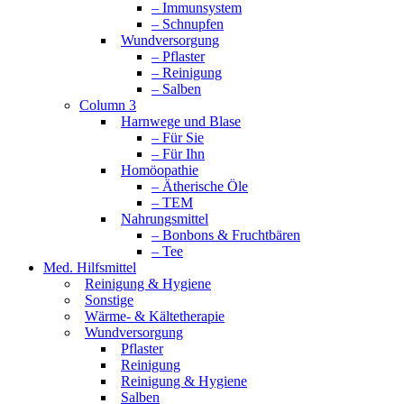
– Immunsystem
– Schnupfen
Wundversorgung
– Pflaster
– Reinigung
– Salben
Column 3
Harnwege und Blase
– Für Sie
– Für Ihn
Homöopathie
– Ätherische Öle
– TEM
Nahrungsmittel
– Bonbons & Fruchtbären
– Tee
Med. Hilfsmittel
Reinigung & Hygiene
Sonstige
Wärme- & Kältetherapie
Wundversorgung
Pflaster
Reinigung
Reinigung & Hygiene
Salben