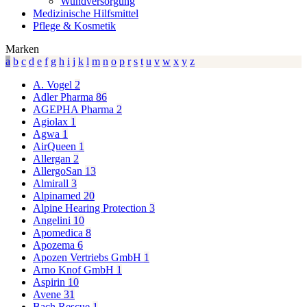
Wundversorgung
Medizinische Hilfsmittel
Pflege & Kosmetik
Marken
a
b
c
d
e
f
g
h
i
j
k
l
m
n
o
p
r
s
t
u
v
w
x
y
z
A. Vogel
2
Adler Pharma
86
AGEPHA Pharma
2
Agiolax
1
Agwa
1
AirQueen
1
Allergan
2
AllergoSan
13
Almirall
3
Alpinamed
20
Alpine Hearing Protection
3
Angelini
10
Apomedica
8
Apozema
6
Apozen Vertriebs GmbH
1
Arno Knof GmbH
1
Aspirin
10
Avene
31
Bach Rescue
1