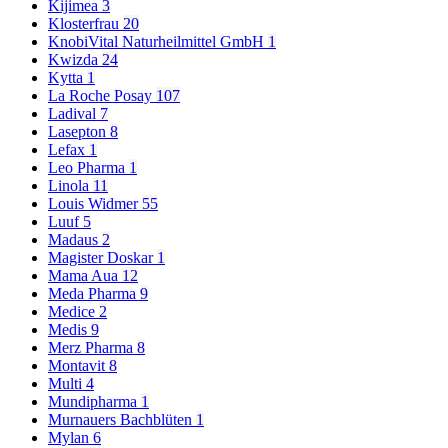
Kijimea
3
Klosterfrau
20
KnobiVital Naturheilmittel GmbH
1
Kwizda
24
Kytta
1
La Roche Posay
107
Ladival
7
Lasepton
8
Lefax
1
Leo Pharma
1
Linola
11
Louis Widmer
55
Luuf
5
Madaus
2
Magister Doskar
1
Mama Aua
12
Meda Pharma
9
Medice
2
Medis
9
Merz Pharma
8
Montavit
8
Multi
4
Mundipharma
1
Murnauers Bachblüten
1
Mylan
6