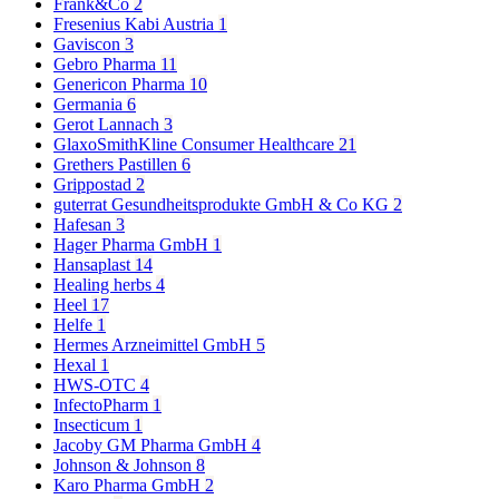
Frank&Co
2
Fresenius Kabi Austria
1
Gaviscon
3
Gebro Pharma
11
Genericon Pharma
10
Germania
6
Gerot Lannach
3
GlaxoSmithKline Consumer Healthcare
21
Grethers Pastillen
6
Grippostad
2
guterrat Gesundheitsprodukte GmbH & Co KG
2
Hafesan
3
Hager Pharma GmbH
1
Hansaplast
14
Healing herbs
4
Heel
17
Helfe
1
Hermes Arzneimittel GmbH
5
Hexal
1
HWS-OTC
4
InfectoPharm
1
Insecticum
1
Jacoby GM Pharma GmbH
4
Johnson & Johnson
8
Karo Pharma GmbH
2