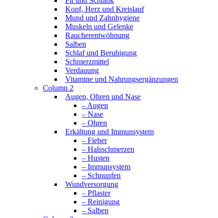
Fit und Schlank
Kopf, Herz und Kreislauf
Mund und Zahnhygiene
Muskeln und Gelenke
Raucherentwöhnung
Salben
Schlaf und Beruhigung
Schmerzmittel
Verdauung
Vitamine und Nahrungsergänzungen
Column 2
Augen, Ohren und Nase
– Augen
– Nase
– Ohren
Erkältung und Immunsystem
– Fieber
– Halsschmerzen
– Husten
– Immunsystem
– Schnupfen
Wundversorgung
– Pflaster
– Reinigung
– Salben