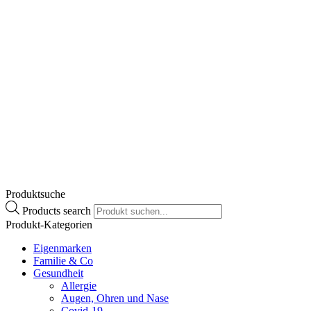
Stilaxx® Reizstiller Tee junior
€
8,90
Enthält 10% MwSt.
zzgl.
Versand
Lieferzeit: ca. 2-3 Werktage
Zum Produkt
Produktsuche
Products search
Produkt-Kategorien
Eigenmarken
Familie & Co
Gesundheit
Allergie
Augen, Ohren und Nase
Covid-19