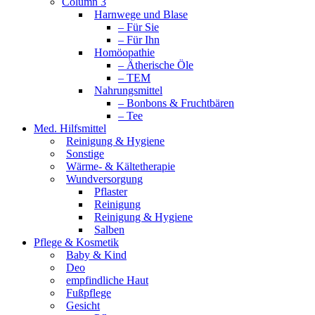
Column 3
Harnwege und Blase
– Für Sie
– Für Ihn
Homöopathie
– Ätherische Öle
– TEM
Nahrungsmittel
– Bonbons & Fruchtbären
– Tee
Med. Hilfsmittel
Reinigung & Hygiene
Sonstige
Wärme- & Kältetherapie
Wundversorgung
Pflaster
Reinigung
Reinigung & Hygiene
Salben
Pflege & Kosmetik
Baby & Kind
Deo
empfindliche Haut
Fußpflege
Gesicht