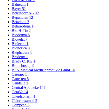
Balneum
1
Bayer
51
Beiersdorf AG
13
Bepanthen
12
Betadona
3
Betaisodona
1
Bio-H-Tin
2
Bioderma
6
Biogelat
7
Biolectra
1
Bionorica
3
Blephacura
1
Braderm
1
Brady C. KG
1
Bronchostop
9
BSN Medical Medizinprodukte GmbH
4
Caesaro
1
Canesten
8
Caudalie
2
Central Apotheke
147
CeraVe
14
Cheplapharm
1
Chlorhexamed
5
Compeed
5