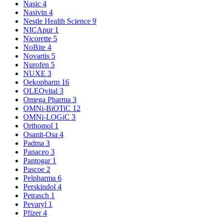
Nasic
4
Nasivin
4
Nestle Health Science
9
NICApur
1
Nicorette
5
NoBite
4
Novartis
5
Nurofen
5
NUXE
3
Oekopharm
16
OLEOvital
3
Omega Pharma
3
OMNi-BiOTiC
12
OMNi-LOGiC
3
Orthomol
1
Osanit-Osa
4
Padma
3
Panaceo
3
Pantogar
1
Pascoe
2
Pelpharma
6
Perskindol
4
Petrasch
1
Pevaryl
1
Pfizer
4