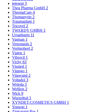
tetesept
3
Thea Pharma GmbH
2
ThermaCare
4
Thomapyrin
2
Traumaplant
1
Tricovel
2
TWARDY GMBH
1
Ursapharm
11
Vagisan
1
Venostasin
2
Vertigoheel
2
Viatris
1
Vibrocil
1
Vichy
63
Vismed
1
Vitango
1
Vitawund
2
Voltadol
3
Weleda
3
Wellion
2
Wick
9
Wurzeltod
1
XYNDET-COSMETICS GMBH
1
Yomogi
1
Zinkorotat-Pos
1