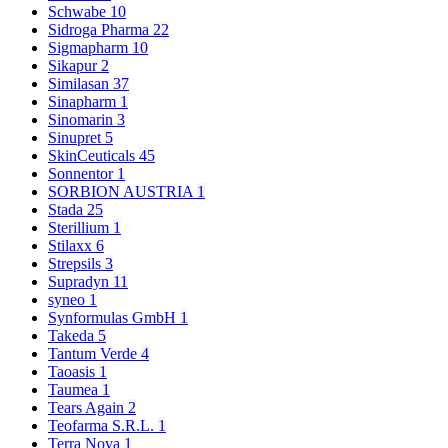
Schwabe
10
Sidroga Pharma
22
Sigmapharm
10
Sikapur
2
Similasan
37
Sinapharm
1
Sinomarin
3
Sinupret
5
SkinCeuticals
45
Sonnentor
1
SORBION AUSTRIA
1
Stada
25
Sterillium
1
Stilaxx
6
Strepsils
3
Supradyn
11
syneo
1
Synformulas GmbH
1
Takeda
5
Tantum Verde
4
Taoasis
1
Taumea
1
Tears Again
2
Teofarma S.R.L.
1
Terra Nova
1