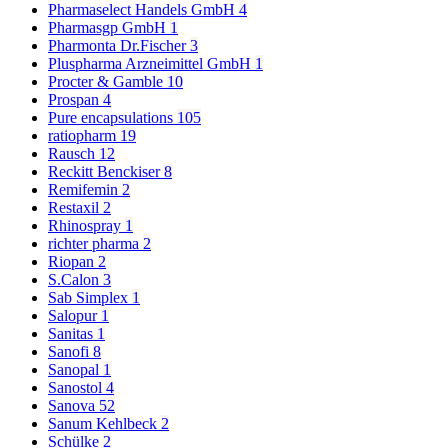
Pharmaselect Handels GmbH
4
Pharmasgp GmbH
1
Pharmonta Dr.Fischer
3
Pluspharma Arzneimittel GmbH
1
Procter & Gamble
10
Prospan
4
Pure encapsulations
105
ratiopharm
19
Rausch
12
Reckitt Benckiser
8
Remifemin
2
Restaxil
2
Rhinospray
1
richter pharma
2
Riopan
2
S.Calon
3
Sab Simplex
1
Salopur
1
Sanitas
1
Sanofi
8
Sanopal
1
Sanostol
4
Sanova
52
Sanum Kehlbeck
2
Schülke
2