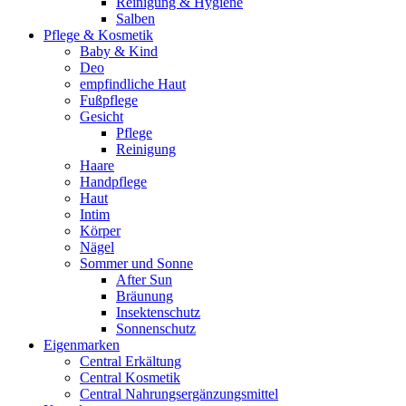
Reinigung & Hygiene
Salben
Pflege & Kosmetik
Baby & Kind
Deo
empfindliche Haut
Fußpflege
Gesicht
Pflege
Reinigung
Haare
Handpflege
Haut
Intim
Körper
Nägel
Sommer und Sonne
After Sun
Bräunung
Insektenschutz
Sonnenschutz
Eigenmarken
Central Erkältung
Central Kosmetik
Central Nahrungsergänzungsmittel