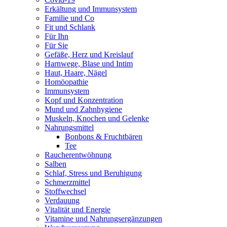
Erkältung und Immunsystem
Familie und Co
Fit und Schlank
Für Ihn
Für Sie
Gefäße, Herz und Kreislauf
Harnwege, Blase und Intim
Haut, Haare, Nägel
Homöopathie
Immunsystem
Kopf und Konzentration
Mund und Zahnhygiene
Muskeln, Knochen und Gelenke
Nahrungsmittel
Bonbons & Fruchtbären
Tee
Raucherentwöhnung
Salben
Schlaf, Stress und Beruhigung
Schmerzmittel
Stoffwechsel
Verdauung
Vitalität und Energie
Vitamine und Nahrungsergänzungen