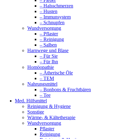
– Fieber
– Halsschmerzen
– Husten
– Immunsystem
– Schnupfen
Wundversorgung
– Pflaster
– Reinigung
– Salben
Harnwege und Blase
– Für Sie
– Für Ihn
Homöopathie
– Ätherische Öle
– TEM
Nahrungsmittel
– Bonbons & Fruchtbären
– Tee
Med. Hilfsmittel
Reinigung & Hygiene
Sonstige
Wärme- & Kältetherapie
Wundversorgung
Pflaster
Reinigung