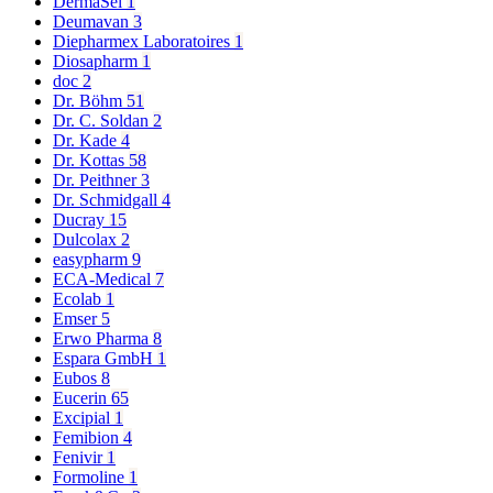
DermaSel
1
Deumavan
3
Diepharmex Laboratoires
1
Diosapharm
1
doc
2
Dr. Böhm
51
Dr. C. Soldan
2
Dr. Kade
4
Dr. Kottas
58
Dr. Peithner
3
Dr. Schmidgall
4
Ducray
15
Dulcolax
2
easypharm
9
ECA-Medical
7
Ecolab
1
Emser
5
Erwo Pharma
8
Espara GmbH
1
Eubos
8
Eucerin
65
Excipial
1
Femibion
4
Fenivir
1
Formoline
1