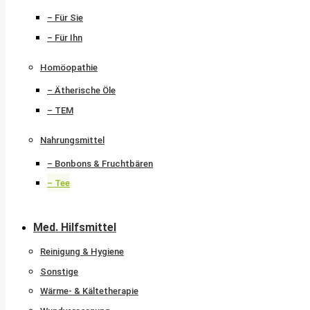
– Für Sie
– Für Ihn
Homöopathie
– Ätherische Öle
– TEM
Nahrungsmittel
– Bonbons & Fruchtbären
– Tee
Med. Hilfsmittel
Reinigung & Hygiene
Sonstige
Wärme- & Kältetherapie