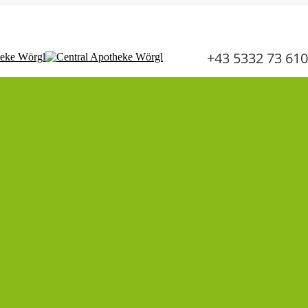
30,
SA:
08:00 - 12:30
+43 5332 73 610
Baby und Kind
Lust und Liebe
Schwangerschaft
GESUNDHEIT