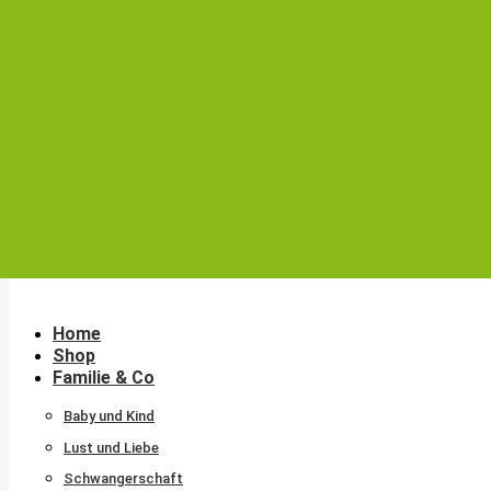
Warenkorb
0
Zeige Einkaufswagen
Kasse
Mein Konto
Keine Produkte im Einkaufswagen.
Home
Shop
Familie & Co
Baby und Kind
Lust und Liebe
Schwangerschaft