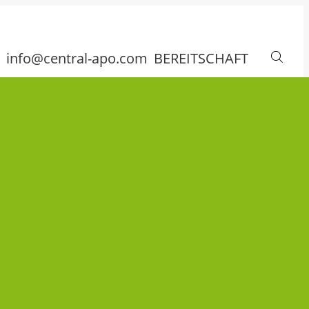
info@central-apo.com
BEREITSCHAFT
Face
page
opens
FAMILIE & CO
in
new
wind