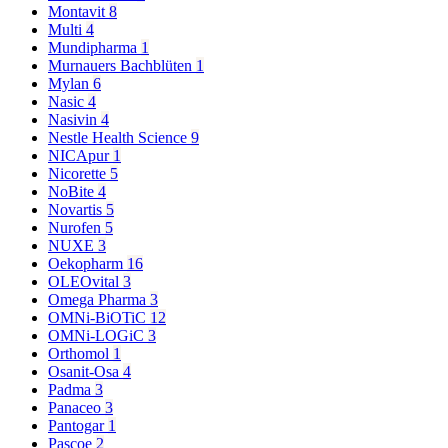
Montavit
8
Multi
4
Mundipharma
1
Murnauers Bachblüten
1
Mylan
6
Nasic
4
Nasivin
4
Nestle Health Science
9
NICApur
1
Nicorette
5
NoBite
4
Novartis
5
Nurofen
5
NUXE
3
Oekopharm
16
OLEOvital
3
Omega Pharma
3
OMNi-BiOTiC
12
OMNi-LOGiC
3
Orthomol
1
Osanit-Osa
4
Padma
3
Panaceo
3
Pantogar
1
Pascoe
2