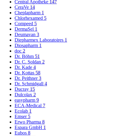
Central Apotheke
147
CeraVe
14
Cheplapharm
1
Chlorhexamed
5
Compeed
5
DermaSel
1
Deumavan
3
Diepharmex Laboratoires
1
Diosapharm
1
doc
2
Dr. Böhm
51
Dr. C. Soldan
2
Dr. Kade
4
Dr. Kottas
58
Dr. Peithner
3
Dr. Schmidgall
4
Ducray
15
Dulcolax
2
easypharm
9
ECA-Medical
7
Ecolab
1
Emser
5
Erwo Pharma
8
Espara GmbH
1
Eubos
8