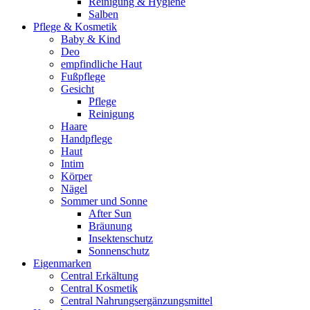
Reinigung & Hygiene
Salben
Pflege & Kosmetik
Baby & Kind
Deo
empfindliche Haut
Fußpflege
Gesicht
Pflege
Reinigung
Haare
Handpflege
Haut
Intim
Körper
Nägel
Sommer und Sonne
After Sun
Bräunung
Insektenschutz
Sonnenschutz
Eigenmarken
Central Erkältung
Central Kosmetik
Central Nahrungsergänzungsmittel