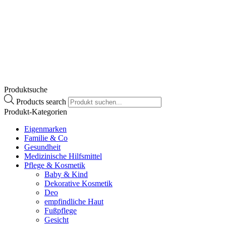
€ 18,30 bis € 21,50
Enthält 20% MwSt.
zzgl.
Versand
Lieferzeit: ca. 2-3 Werktage
Zum Produkt
Dieses Produkt weist mehrere
Varianten auf. Die Optionen können auf der
Produktseite gewählt werden
Produktsuche
Products search
Produkt-Kategorien
Eigenmarken
Familie & Co
Gesundheit
Medizinische Hilfsmittel
Pflege & Kosmetik
Baby & Kind
Dekorative Kosmetik
Deo
empfindliche Haut
Fußpflege
Gesicht