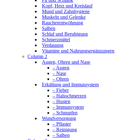
Fit und Schlank
Kopf, Herz und Kreislauf
Mund und Zahnhygiene
Muskeln und Gelenke
Raucherentwöhnung
Salben
Schlaf und Beruhigung
Schmerzmittel
Verdauung
Vitamine und Nahrungsergänzungen
Column 2
Augen, Ohren und Nase
– Augen
– Nase
– Ohren
Erkältung und Immunsystem
– Fieber
– Halsschmerzen
– Husten
– Immunsystem
– Schnupfen
Wundversorgung
– Pflaster
– Reinigung
– Salben