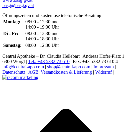
www.basg.gv.at
basg@basg.gv.at
Öffnungszeiten und kostenlose telefonische Beratung
Montag:
08:00 - 12:30 und
14:00 - 19:00 Uhr
Di - Fr:
08:00 - 12:30 und
14:00 - 18:30 Uhr
Samstag:
08:00 - 12:30 Uhr
Central Apotheke – Dr. Claudia Hellebart | Andreas Hofer-Platz 1 |
6300 Wörgl |
Tel.: +43 5332 73 610
| Fax: +43 5332 73 610 4
info@central-apo.com
|
shop@central-apo.com
|
Impressum
|
Datenschutz
|
AGB
|
Versandkosten & Lieferung
|
Widerruf
|