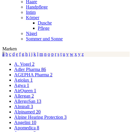
Haare
Handpflege
Intim
Körper
Dusche
Pflege
Nägel
Sommer und Sonne
Marken
a
b
c
d
e
f
g
h
i
j
k
l
m
n
o
p
r
s
t
u
v
w
x
y
z
A. Vogel
2
Adler Pharma
86
AGEPHA Pharma
2
Agiolax
1
Agwa
1
AirQueen
1
Allergan
2
AllergoSan
13
Almirall
3
Alpinamed
20
Alpine Hearing Protection
3
Angelini
10
Apomedica
8