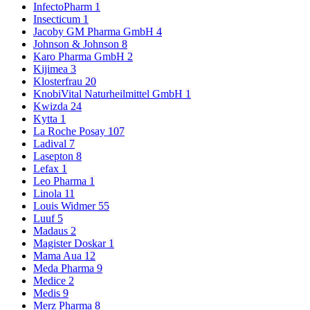
InfectoPharm
1
Insecticum
1
Jacoby GM Pharma GmbH
4
Johnson & Johnson
8
Karo Pharma GmbH
2
Kijimea
3
Klosterfrau
20
KnobiVital Naturheilmittel GmbH
1
Kwizda
24
Kytta
1
La Roche Posay
107
Ladival
7
Lasepton
8
Lefax
1
Leo Pharma
1
Linola
11
Louis Widmer
55
Luuf
5
Madaus
2
Magister Doskar
1
Mama Aua
12
Meda Pharma
9
Medice
2
Medis
9
Merz Pharma
8