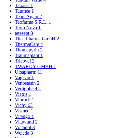
Taoasis
1
Taumea
1
Tears Again
2
Teofarma S.R.L.
1
Terra Nova
1
tetesept
3
Thea Pharma GmbH
2
ThermaCare
4
Thomapyrin
2
Traumaplant
1
Tricovel
2
TWARDY GMBH
1
Ursapharm
11
Vagisan
1
Venostasin
2
Vertigoheel
2
Viatris
1
Vibrocil
1
Vichy
63
Vismed
1
Vitango
1
Vitawund
2
Voltadol
3
Weleda
3