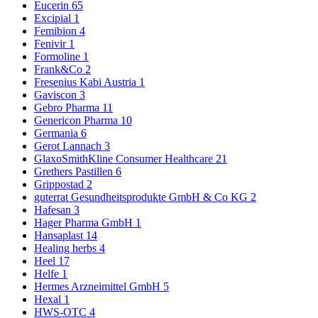
Eucerin
65
Excipial
1
Femibion
4
Fenivir
1
Formoline
1
Frank&Co
2
Fresenius Kabi Austria
1
Gaviscon
3
Gebro Pharma
11
Genericon Pharma
10
Germania
6
Gerot Lannach
3
GlaxoSmithKline Consumer Healthcare
21
Grethers Pastillen
6
Grippostad
2
guterrat Gesundheitsprodukte GmbH & Co KG
2
Hafesan
3
Hager Pharma GmbH
1
Hansaplast
14
Healing herbs
4
Heel
17
Helfe
1
Hermes Arzneimittel GmbH
5
Hexal
1
HWS-OTC
4