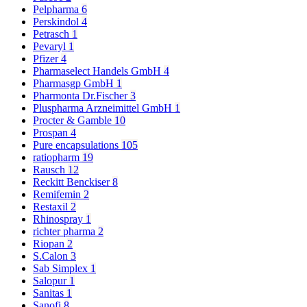
Pelpharma
6
Perskindol
4
Petrasch
1
Pevaryl
1
Pfizer
4
Pharmaselect Handels GmbH
4
Pharmasgp GmbH
1
Pharmonta Dr.Fischer
3
Pluspharma Arzneimittel GmbH
1
Procter & Gamble
10
Prospan
4
Pure encapsulations
105
ratiopharm
19
Rausch
12
Reckitt Benckiser
8
Remifemin
2
Restaxil
2
Rhinospray
1
richter pharma
2
Riopan
2
S.Calon
3
Sab Simplex
1
Salopur
1
Sanitas
1
Sanofi
8