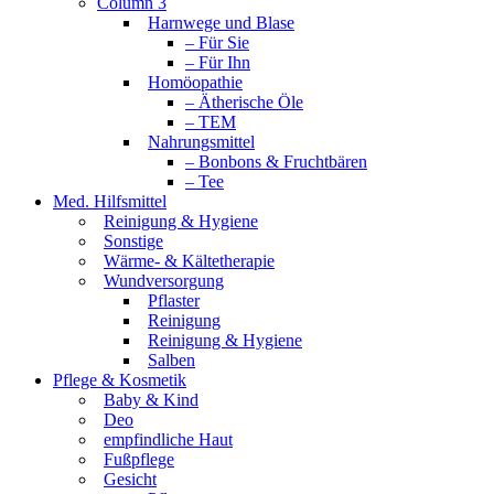
Column 3
Harnwege und Blase
– Für Sie
– Für Ihn
Homöopathie
– Ätherische Öle
– TEM
Nahrungsmittel
– Bonbons & Fruchtbären
– Tee
Med. Hilfsmittel
Reinigung & Hygiene
Sonstige
Wärme- & Kältetherapie
Wundversorgung
Pflaster
Reinigung
Reinigung & Hygiene
Salben
Pflege & Kosmetik
Baby & Kind
Deo
empfindliche Haut
Fußpflege
Gesicht