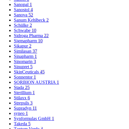
Sanopal
1
Sanostol
4
Sanova
52
Sanum Kehlbeck
2
Schülke
2
Schwabe
10
Sidroga Pharma
22
Sigmapharm
10
Sikapur
2
Similasan
37
Sinapharm
1
Sinomarin
3
Sinupret
5
SkinCeuticals
45
Sonnentor
1
SORBION AUSTRIA
1
Stada
25
Sterillium
1
Stilaxx
6
Strepsils
3
Supradyn
11
syneo
1
Synformulas GmbH
1
Takeda
5
Tantum Verde
4