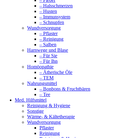
– Fieber
– Halsschmerzen
– Husten
– Immunsystem
– Schnupfen
Wundversorgung
– Pflaster
– Reinigung
– Salben
Harnwege und Blase
– Für Sie
– Für Ihn
Homöopathie
– Ätherische Öle
– TEM
Nahrungsmittel
– Bonbons & Fruchtbären
– Tee
Med. Hilfsmittel
Reinigung & Hygiene
Sonstige
Wärme- & Kältetherapie
Wundversorgung
Pflaster
Reinigung