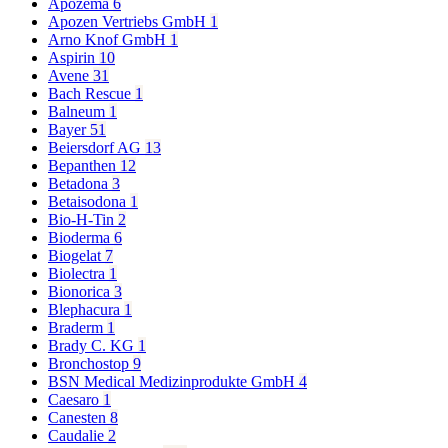
Apozema
6
Apozen Vertriebs GmbH
1
Arno Knof GmbH
1
Aspirin
10
Avene
31
Bach Rescue
1
Balneum
1
Bayer
51
Beiersdorf AG
13
Bepanthen
12
Betadona
3
Betaisodona
1
Bio-H-Tin
2
Bioderma
6
Biogelat
7
Biolectra
1
Bionorica
3
Blephacura
1
Braderm
1
Brady C. KG
1
Bronchostop
9
BSN Medical Medizinprodukte GmbH
4
Caesaro
1
Canesten
8
Caudalie
2