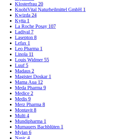
Klosterfrau
20
KnobiVital Naturheilmittel GmbH
1
Kwizda
24
Kytta
1
La Roche Posay
107
Ladival
7
Lasepton
8
Lefax
1
Leo Pharma
1
Linola
11
Louis Widmer
55
Luuf
5
Madaus
2
Magister Doskar
1
Mama Aua
12
Meda Pharma
9
Medice
2
Medis
9
Merz Pharma
8
Montavit
8
Multi
4
Mundipharma
1
Murnauers Bachblüten
1
Mylan
6
Nasic
4