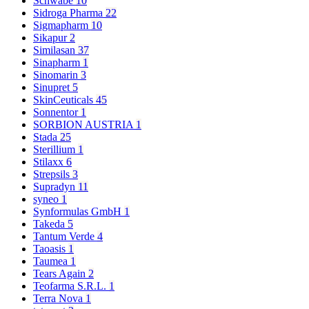
Schwabe
10
Sidroga Pharma
22
Sigmapharm
10
Sikapur
2
Similasan
37
Sinapharm
1
Sinomarin
3
Sinupret
5
SkinCeuticals
45
Sonnentor
1
SORBION AUSTRIA
1
Stada
25
Sterillium
1
Stilaxx
6
Strepsils
3
Supradyn
11
syneo
1
Synformulas GmbH
1
Takeda
5
Tantum Verde
4
Taoasis
1
Taumea
1
Tears Again
2
Teofarma S.R.L.
1
Terra Nova
1