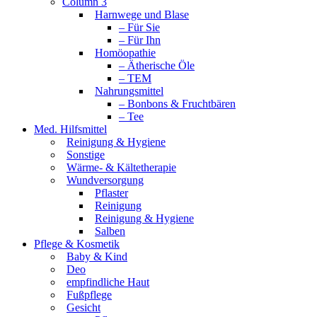
Column 3
Harnwege und Blase
– Für Sie
– Für Ihn
Homöopathie
– Ätherische Öle
– TEM
Nahrungsmittel
– Bonbons & Fruchtbären
– Tee
Med. Hilfsmittel
Reinigung & Hygiene
Sonstige
Wärme- & Kältetherapie
Wundversorgung
Pflaster
Reinigung
Reinigung & Hygiene
Salben
Pflege & Kosmetik
Baby & Kind
Deo
empfindliche Haut
Fußpflege
Gesicht