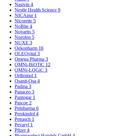
Nasivin
4
Nestle Health Science
9
NICApur
1
Nicorette
5
NoBite
4
Novartis
5
Nurofen
5
NUXE
3
Oekopharm
16
OLEOvital
3
Omega Pharma
3
OMNi-BiOTiC
12
OMNi-LOGiC
3
Orthomol
1
Osanit-Osa
4
Padma
3
Panaceo
3
Pantogar
1
Pascoe
2
Pelpharma
6
Perskindol
4
Petrasch
1
Pevaryl
1
Pfizer
4
Pharmaselect Handels GmbH
4