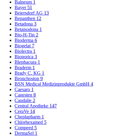
Balneum
1
Bayer
51
Beiersdorf AG
13
Bepanthen
12
Betadona
3
Betaisodona
1
Bio-H-Tin
2
Bioderma
6
Biogelat
7
Biolectra
1
Bionorica
3
Blephacura
1
Braderm
1
Brady C. KG
1
Bronchostop
9
BSN Medical Medizinprodukte GmbH
4
Caesaro
1
Canesten
8
Caudalie
2
Central Apotheke
147
CeraVe
14
Cheplapharm
1
Chlorhexamed
5
Compeed
5
DermaSel
1