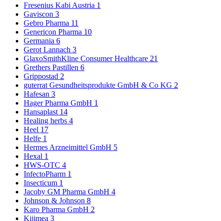
Fresenius Kabi Austria
1
Gaviscon
3
Gebro Pharma
11
Genericon Pharma
10
Germania
6
Gerot Lannach
3
GlaxoSmithKline Consumer Healthcare
21
Grethers Pastillen
6
Grippostad
2
guterrat Gesundheitsprodukte GmbH & Co KG
2
Hafesan
3
Hager Pharma GmbH
1
Hansaplast
14
Healing herbs
4
Heel
17
Helfe
1
Hermes Arzneimittel GmbH
5
Hexal
1
HWS-OTC
4
InfectoPharm
1
Insecticum
1
Jacoby GM Pharma GmbH
4
Johnson & Johnson
8
Karo Pharma GmbH
2
Kijimea
3