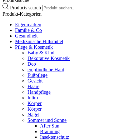
Produktsuche
Wichtige Hinweise:
Products search
Zugelassenes Arzneimittel: Zu Risiken und Nebenwirkungen lesen
Produkt-Kategorien
Sie die Packungsbeilage und fragen Sie Ihren Arzt oder Apotheker.
Die angegebene empfohlene Tagesdosis nicht überschreiten. Für
Eigenmarken
Kinder unerreichbar aufbewahren.
Familie & Co
Gesundheit
Medizinische Hilfsmittel
Pflege & Kosmetik
Baby & Kind
Dekorative Kosmetik
Deo
empfindliche Haut
Fußpflege
Gesicht
Haare
Handpflege
Intim
Körper
Körper
Nägel
Sommer und Sonne
After Sun
Bräunung
Insektenschutz