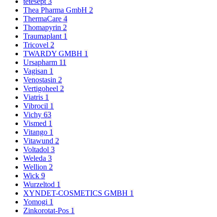
tetesept
3
Thea Pharma GmbH
2
ThermaCare
4
Thomapyrin
2
Traumaplant
1
Tricovel
2
TWARDY GMBH
1
Ursapharm
11
Vagisan
1
Venostasin
2
Vertigoheel
2
Viatris
1
Vibrocil
1
Vichy
63
Vismed
1
Vitango
1
Vitawund
2
Voltadol
3
Weleda
3
Wellion
2
Wick
9
Wurzeltod
1
XYNDET-COSMETICS GMBH
1
Yomogi
1
Zinkorotat-Pos
1