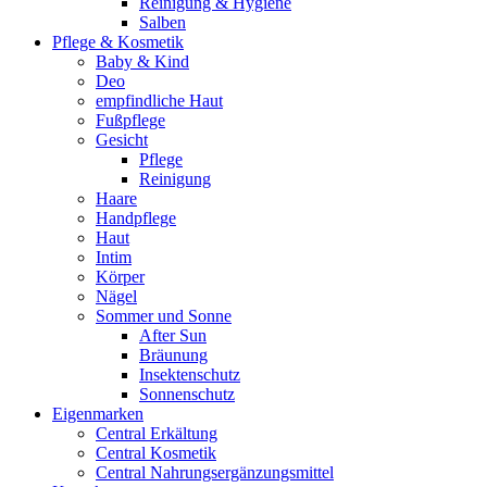
Reinigung & Hygiene
Salben
Pflege & Kosmetik
Baby & Kind
Deo
empfindliche Haut
Fußpflege
Gesicht
Pflege
Reinigung
Haare
Handpflege
Haut
Intim
Körper
Nägel
Sommer und Sonne
After Sun
Bräunung
Insektenschutz
Sonnenschutz
Eigenmarken
Central Erkältung
Central Kosmetik
Central Nahrungsergänzungsmittel