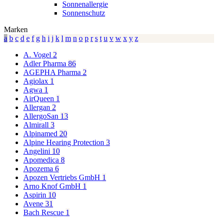
Sonnenallergie
Sonnenschutz
Marken
a
b
c
d
e
f
g
h
i
j
k
l
m
n
o
p
r
s
t
u
v
w
x
y
z
A. Vogel
2
Adler Pharma
86
AGEPHA Pharma
2
Agiolax
1
Agwa
1
AirQueen
1
Allergan
2
AllergoSan
13
Almirall
3
Alpinamed
20
Alpine Hearing Protection
3
Angelini
10
Apomedica
8
Apozema
6
Apozen Vertriebs GmbH
1
Arno Knof GmbH
1
Aspirin
10
Avene
31
Bach Rescue
1