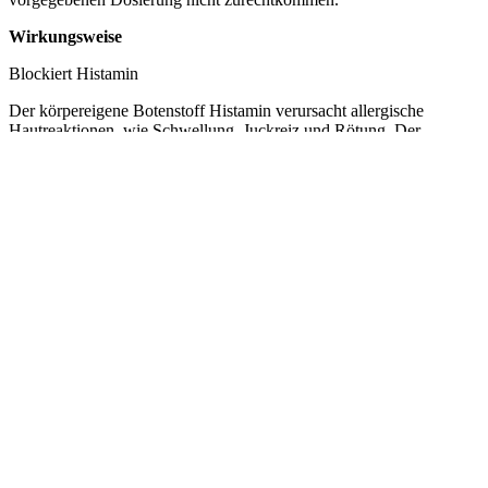
Wirkungsweise
Blockiert Histamin
Der körpereigene Botenstoff Histamin verursacht allergische
Hautreaktionen, wie Schwellung, Juckreiz und Rötung. Der
Organismus schüttet Histamin verstärkt aus, wenn körperfremde
Substanzen (Allergene) in die Haut eindringen und der Körper
abwehrend auf die Stoffe reagiert. Fenistil® Dragees beinhalten
einen Wirkstoff, der das Histamin im Körper blockt und so die
typischen Symptome reduziert.
Schnelle Wirkung
Fenistil® Dragees helfen, damit Sie Ihre Allergie nicht mehr spüren.
Die Dragees lindern schnell und effektiv die unangenehmen
allergischen Reaktionen wie Juckreiz, laufende Nase und
Hautausschlag.
Für verschiedene Allergien geeignet
Die Dragees eignen sich zur Behandlung von allergischen
Reaktionen, wie Nahrungs- und Arzneimittelallergien,
Heuschnupfen, Tierhaar-, Staub- und Federallergien. Die leicht