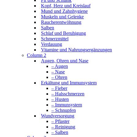
Fit und Schlank
Kopf, Herz und Kreislauf
Mund und Zahnhygiene
Muskeln und Gelenke
Raucherentwöhnung
Salben
Schlaf und Beruhigung
Schmerzmittel
Verdauung
Vitamine und Nahrungsergänzungen
Column 2
Augen, Ohren und Nase
– Augen
– Nase
– Ohren
Erkältung und Immunsystem
– Fieber
– Halsschmerzen
– Husten
– Immunsystem
– Schnupfen
Wundversorgung
– Pflaster
– Reinigung
– Salben