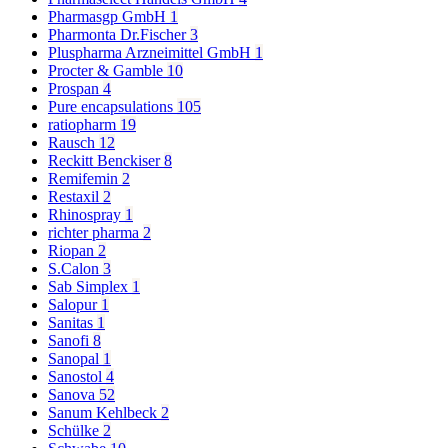
Pharmasgp GmbH
1
Pharmonta Dr.Fischer
3
Pluspharma Arzneimittel GmbH
1
Procter & Gamble
10
Prospan
4
Pure encapsulations
105
ratiopharm
19
Rausch
12
Reckitt Benckiser
8
Remifemin
2
Restaxil
2
Rhinospray
1
richter pharma
2
Riopan
2
S.Calon
3
Sab Simplex
1
Salopur
1
Sanitas
1
Sanofi
8
Sanopal
1
Sanostol
4
Sanova
52
Sanum Kehlbeck
2
Schülke
2