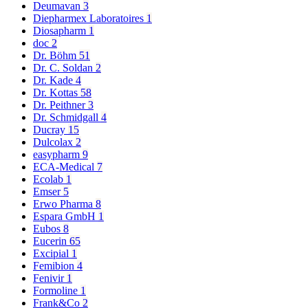
Deumavan
3
Diepharmex Laboratoires
1
Diosapharm
1
doc
2
Dr. Böhm
51
Dr. C. Soldan
2
Dr. Kade
4
Dr. Kottas
58
Dr. Peithner
3
Dr. Schmidgall
4
Ducray
15
Dulcolax
2
easypharm
9
ECA-Medical
7
Ecolab
1
Emser
5
Erwo Pharma
8
Espara GmbH
1
Eubos
8
Eucerin
65
Excipial
1
Femibion
4
Fenivir
1
Formoline
1
Frank&Co
2