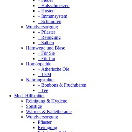
– Fieber
– Halsschmerzen
– Husten
– Immunsystem
– Schnupfen
Wundversorgung
– Pflaster
– Reinigung
– Salben
Harnwege und Blase
– Für Sie
– Für Ihn
Homöopathie
– Ätherische Öle
– TEM
Nahrungsmittel
– Bonbons & Fruchtbären
– Tee
Med. Hilfsmittel
Reinigung & Hygiene
Sonstige
Wärme- & Kältetherapie
Wundversorgung
Pflaster
Reinigung