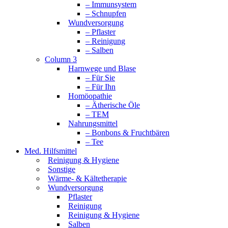
– Immunsystem
– Schnupfen
Wundversorgung
– Pflaster
– Reinigung
– Salben
Column 3
Harnwege und Blase
– Für Sie
– Für Ihn
Homöopathie
– Ätherische Öle
– TEM
Nahrungsmittel
– Bonbons & Fruchtbären
– Tee
Med. Hilfsmittel
Reinigung & Hygiene
Sonstige
Wärme- & Kältetherapie
Wundversorgung
Pflaster
Reinigung
Reinigung & Hygiene
Salben