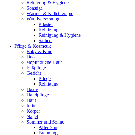
Reinigung & Hygiene
Sonstige
Wärme- & Kältetherapie
Wundversorgung
Pflaster
Reinigung
Reinigung & Hygiene
Salben
Pflege & Kosmetik
Baby & Kind
Deo
empfindliche Haut
Fußpflege
Gesicht
Pflege
Reinigung
Haare
Handpflege
Haut
Intim
Körper
Nägel
Sommer und Sonne
After Sun
Bräunung