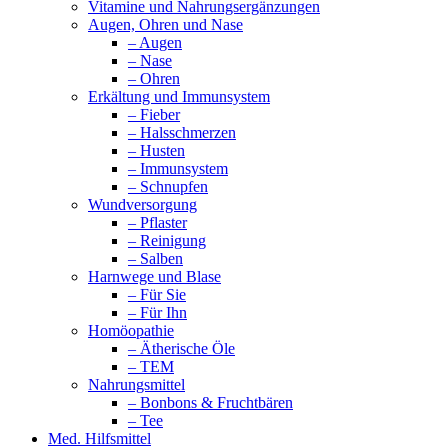
Vitamine und Nahrungsergänzungen
Augen, Ohren und Nase
– Augen
– Nase
– Ohren
Erkältung und Immunsystem
– Fieber
– Halsschmerzen
– Husten
– Immunsystem
– Schnupfen
Wundversorgung
– Pflaster
– Reinigung
– Salben
Harnwege und Blase
– Für Sie
– Für Ihn
Homöopathie
– Ätherische Öle
– TEM
Nahrungsmittel
– Bonbons & Fruchtbären
– Tee
Med. Hilfsmittel