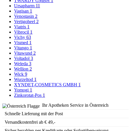
TWARDY GMBH
1
Ursapharm
11
Vagisan
1
Venostasin
2
Vertigoheel
2
Viatris
1
Vibrocil
1
Vichy
63
Vismed
1
Vitango
1
Vitawund
2
Voltadol
3
Weleda
3
Wellion
2
Wick
9
Wurzeltod
1
XYNDET-COSMETICS GMBH
1
Yomogi
1
Zinkorotat-Pos
1
Ihr Apotheken Service in Österreich
Schnelle Lieferung mit der Post
Versandkostenfrei ab € 49,-
Sicher bezahlen per Kreditkarte oder Sofortüberweisung