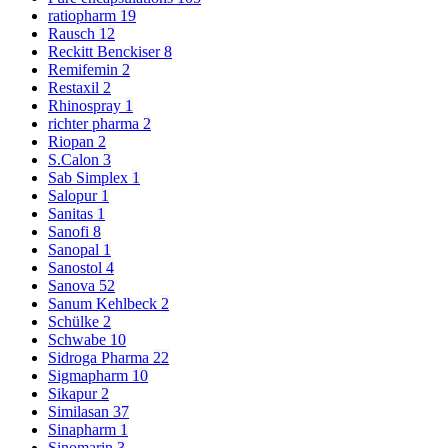
ratiopharm
19
Rausch
12
Reckitt Benckiser
8
Remifemin
2
Restaxil
2
Rhinospray
1
richter pharma
2
Riopan
2
S.Calon
3
Sab Simplex
1
Salopur
1
Sanitas
1
Sanofi
8
Sanopal
1
Sanostol
4
Sanova
52
Sanum Kehlbeck
2
Schülke
2
Schwabe
10
Sidroga Pharma
22
Sigmapharm
10
Sikapur
2
Similasan
37
Sinapharm
1
Sinomarin
3