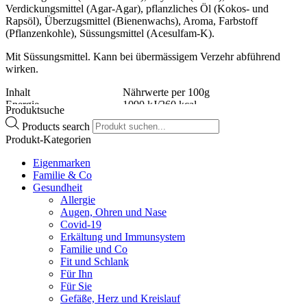
Verdickungsmittel (Agar-Agar), pflanzliches Öl (Kokos- und
Rapsöl), Überzugsmittel (Bienenwachs), Aroma, Farbstoff
(Pflanzenkohle), Süssungsmittel (Acesulfam-K).
Mit Süssungsmittel. Kann bei übermässigem Verzehr abführend
wirken.
Inhalt
Nährwerte per 100g
Energie
1090 kJ/260 kcal
Produktsuche
Fett
0,2 g
Products search
davon gesättigte Fettsäuren
0,2 g
Produkt-Kategorien
Kohlenhydrate
74 g
davon Zucker
0,1 g
Eigenmarken
Eiweiss
17 g
Familie & Co
Salz
0 g
Gesundheit
Allergie
Augen, Ohren und Nase
Covid-19
Erkältung und Immunsystem
Familie und Co
Fit und Schlank
Für Ihn
Für Sie
Gefäße, Herz und Kreislauf