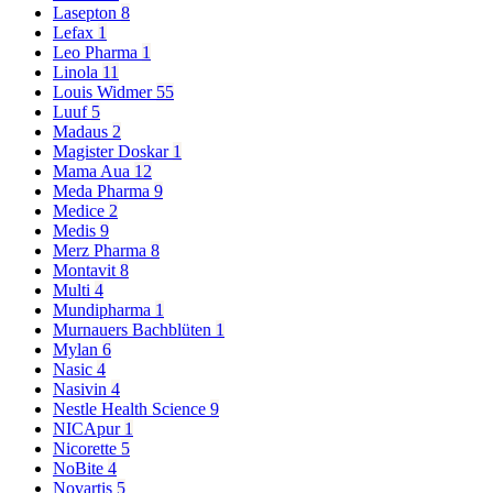
Lasepton
8
Lefax
1
Leo Pharma
1
Linola
11
Louis Widmer
55
Luuf
5
Madaus
2
Magister Doskar
1
Mama Aua
12
Meda Pharma
9
Medice
2
Medis
9
Merz Pharma
8
Montavit
8
Multi
4
Mundipharma
1
Murnauers Bachblüten
1
Mylan
6
Nasic
4
Nasivin
4
Nestle Health Science
9
NICApur
1
Nicorette
5
NoBite
4
Novartis
5