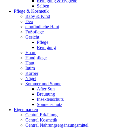
Reinigung & Hygiene
Salben
Pflege & Kosmetik
Baby & Kind
Deo
empfindliche Haut
Fußpflege
Gesicht
Pflege
Reinigung
Haare
Handpflege
Haut
Intim
Körper
Nägel
Sommer und Sonne
After Sun
Bräunung
Insektenschutz
Sonnenschutz
Eigenmarken
Central Erkältung
Central Kosmetik
Central Nahrungsergänzungsmittel