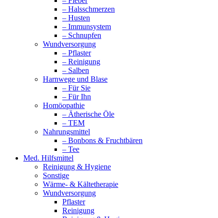
– Fieber
– Halsschmerzen
– Husten
– Immunsystem
– Schnupfen
Wundversorgung
– Pflaster
– Reinigung
– Salben
Harnwege und Blase
– Für Sie
– Für Ihn
Homöopathie
– Ätherische Öle
– TEM
Nahrungsmittel
– Bonbons & Fruchtbären
– Tee
Med. Hilfsmittel
Reinigung & Hygiene
Sonstige
Wärme- & Kältetherapie
Wundversorgung
Pflaster
Reinigung