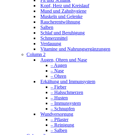
Fit und Schlank
Kopf, Herz und Kreislauf
Mund und Zahnhygiene
Muskeln und Gelenke
Raucherentwöhnung
Salben
Schlaf und Beruhigung
Schmerzmittel
Verdauung
Vitamine und Nahrungsergänzungen
Column 2
Augen, Ohren und Nase
– Augen
– Nase
– Ohren
Erkältung und Immunsystem
– Fieber
– Halsschmerzen
– Husten
– Immunsystem
– Schnupfen
Wundversorgung
– Pflaster
– Reinigung
– Salben