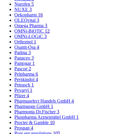
Nurofen
5
NUXE
3
Oekopharm
16
OLEOvital
3
Omega Pharma
3
OMNi-BiOTiC
12
OMNi-LOGiC
3
Orthomol
1
Osanit-Osa
4
Padma
3
Panaceo
3
Pantogar
1
Pascoe
2
Pelpharma
6
Perskindol
4
Petrasch
1
Pevaryl
1
Pfizer
4
Pharmaselect Handels GmbH
4
Pharmasgp GmbH
1
Pharmonta Dr.Fischer
3
Pluspharma Arzneimittel GmbH
1
Procter & Gamble
10
Prospan
4
Pure encapsulations
105