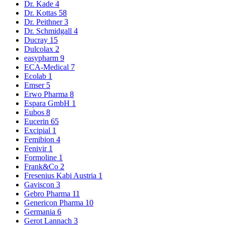
Dr. Kade
4
Dr. Kottas
58
Dr. Peithner
3
Dr. Schmidgall
4
Ducray
15
Dulcolax
2
easypharm
9
ECA-Medical
7
Ecolab
1
Emser
5
Erwo Pharma
8
Espara GmbH
1
Eubos
8
Eucerin
65
Excipial
1
Femibion
4
Fenivir
1
Formoline
1
Frank&Co
2
Fresenius Kabi Austria
1
Gaviscon
3
Gebro Pharma
11
Genericon Pharma
10
Germania
6
Gerot Lannach
3