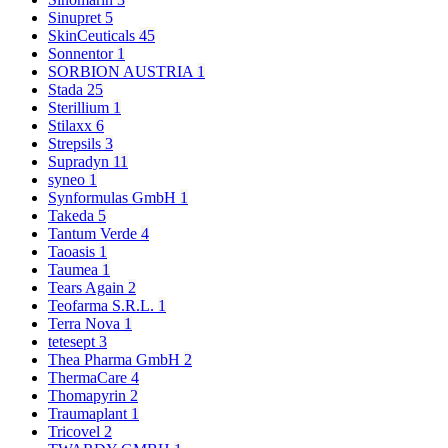
Sinupret
5
SkinCeuticals
45
Sonnentor
1
SORBION AUSTRIA
1
Stada
25
Sterillium
1
Stilaxx
6
Strepsils
3
Supradyn
11
syneo
1
Synformulas GmbH
1
Takeda
5
Tantum Verde
4
Taoasis
1
Taumea
1
Tears Again
2
Teofarma S.R.L.
1
Terra Nova
1
tetesept
3
Thea Pharma GmbH
2
ThermaCare
4
Thomapyrin
2
Traumaplant
1
Tricovel
2