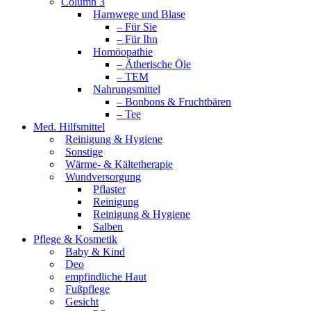
Column 3
Harnwege und Blase
– Für Sie
– Für Ihn
Homöopathie
– Ätherische Öle
– TEM
Nahrungsmittel
– Bonbons & Fruchtbären
– Tee
Med. Hilfsmittel
Reinigung & Hygiene
Sonstige
Wärme- & Kältetherapie
Wundversorgung
Pflaster
Reinigung
Reinigung & Hygiene
Salben
Pflege & Kosmetik
Baby & Kind
Deo
empfindliche Haut
Fußpflege
Gesicht