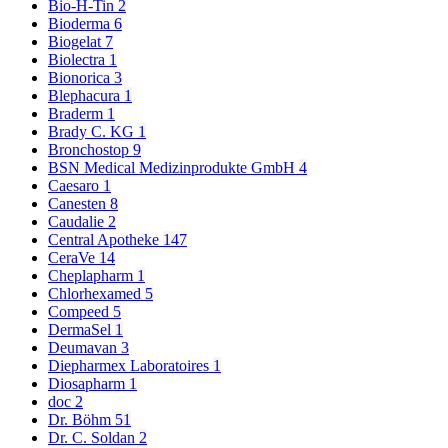
Bio-H-Tin
2
Bioderma
6
Biogelat
7
Biolectra
1
Bionorica
3
Blephacura
1
Braderm
1
Brady C. KG
1
Bronchostop
9
BSN Medical Medizinprodukte GmbH
4
Caesaro
1
Canesten
8
Caudalie
2
Central Apotheke
147
CeraVe
14
Cheplapharm
1
Chlorhexamed
5
Compeed
5
DermaSel
1
Deumavan
3
Diepharmex Laboratoires
1
Diosapharm
1
doc
2
Dr. Böhm
51
Dr. C. Soldan
2