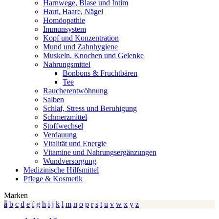
Harnwege, Blase und Intim
Haut, Haare, Nägel
Homöopathie
Immunsystem
Kopf und Konzentration
Mund und Zahnhygiene
Muskeln, Knochen und Gelenke
Nahrungsmittel
Bonbons & Fruchtbären
Tee
Raucherentwöhnung
Salben
Schlaf, Stress und Beruhigung
Schmerzmittel
Stoffwechsel
Verdauung
Vitalität und Energie
Vitamine und Nahrungsergänzungen
Wundversorgung
Medizinische Hilfsmittel
Pflege & Kosmetik
Marken
a
b
c
d
e
f
g
h
i
j
k
l
m
n
o
p
r
s
t
u
v
w
x
y
z