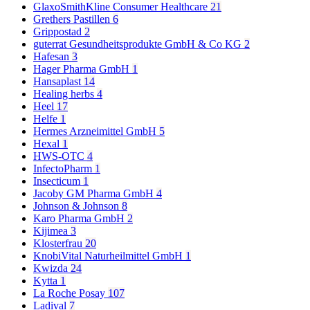
GlaxoSmithKline Consumer Healthcare
21
Grethers Pastillen
6
Grippostad
2
guterrat Gesundheitsprodukte GmbH & Co KG
2
Hafesan
3
Hager Pharma GmbH
1
Hansaplast
14
Healing herbs
4
Heel
17
Helfe
1
Hermes Arzneimittel GmbH
5
Hexal
1
HWS-OTC
4
InfectoPharm
1
Insecticum
1
Jacoby GM Pharma GmbH
4
Johnson & Johnson
8
Karo Pharma GmbH
2
Kijimea
3
Klosterfrau
20
KnobiVital Naturheilmittel GmbH
1
Kwizda
24
Kytta
1
La Roche Posay
107
Ladival
7