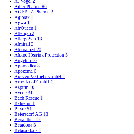
A. Vogel
2
Adler Pharma
86
AGEPHA Pharma
2
Agiolax
1
Agwa
1
AirQueen
1
Allergan
2
AllergoSan
13
Almirall
3
Alpinamed
20
Alpine Hearing Protection
3
Angelini
10
Apomedica
8
Apozema
6
Apozen Vertriebs GmbH
1
Arno Knof GmbH
1
Aspirin
10
Avene
31
Bach Rescue
1
Balneum
1
Bayer
51
Beiersdorf AG
13
Bepanthen
12
Betadona
3
Betaisodona
1