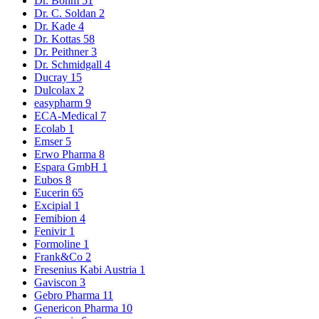
Dr. Böhm
51
Dr. C. Soldan
2
Dr. Kade
4
Dr. Kottas
58
Dr. Peithner
3
Dr. Schmidgall
4
Ducray
15
Dulcolax
2
easypharm
9
ECA-Medical
7
Ecolab
1
Emser
5
Erwo Pharma
8
Espara GmbH
1
Eubos
8
Eucerin
65
Excipial
1
Femibion
4
Fenivir
1
Formoline
1
Frank&Co
2
Fresenius Kabi Austria
1
Gaviscon
3
Gebro Pharma
11
Genericon Pharma
10