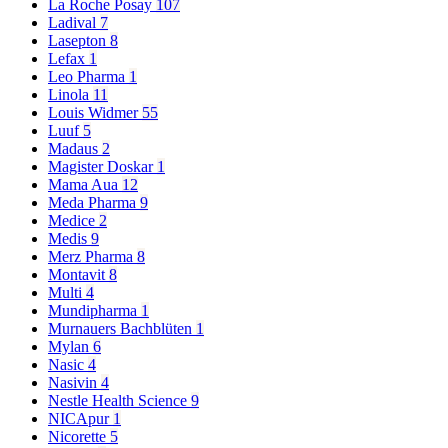
La Roche Posay
107
Ladival
7
Lasepton
8
Lefax
1
Leo Pharma
1
Linola
11
Louis Widmer
55
Luuf
5
Madaus
2
Magister Doskar
1
Mama Aua
12
Meda Pharma
9
Medice
2
Medis
9
Merz Pharma
8
Montavit
8
Multi
4
Mundipharma
1
Murnauers Bachblüten
1
Mylan
6
Nasic
4
Nasivin
4
Nestle Health Science
9
NICApur
1
Nicorette
5