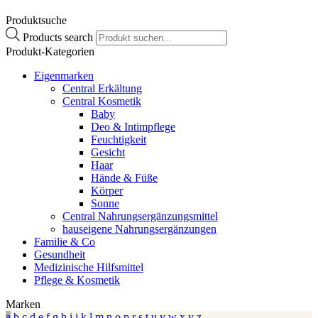
Produktsuche
Products search
Produkt-Kategorien
Eigenmarken
Central Erkältung
Central Kosmetik
Baby
Deo & Intimpflege
Feuchtigkeit
Gesicht
Haar
Hände & Füße
Körper
Sonne
Central Nahrungsergänzungsmittel
hauseigene Nahrungsergänzungen
Familie & Co
Gesundheit
Medizinische Hilfsmittel
Pflege & Kosmetik
Marken
a
b
c
d
e
f
g
h
i
j
k
l
m
n
o
p
r
s
t
u
v
w
x
y
z