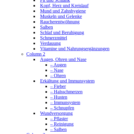
Fit und Schlank
Kopf, Herz und Kreislauf
Mund und Zahnhygiene
Muskeln und Gelenke
Raucherentwöhnung
Salben
Schlaf und Beruhigung
Schmerzmittel
Verdauung
Vitamine und Nahrungsergänzungen
Column 2
Augen, Ohren und Nase
– Augen
– Nase
– Ohren
Erkältung und Immunsystem
– Fieber
– Halsschmerzen
– Husten
– Immunsystem
– Schnupfen
Wundversorgung
– Pflaster
– Reinigung
– Salben