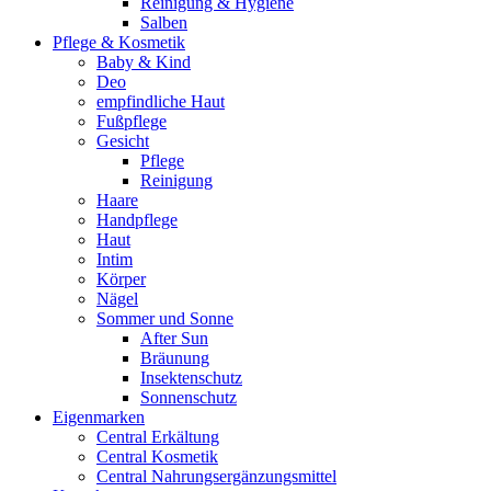
Reinigung & Hygiene
Salben
Pflege & Kosmetik
Baby & Kind
Deo
empfindliche Haut
Fußpflege
Gesicht
Pflege
Reinigung
Haare
Handpflege
Haut
Intim
Körper
Nägel
Sommer und Sonne
After Sun
Bräunung
Insektenschutz
Sonnenschutz
Eigenmarken
Central Erkältung
Central Kosmetik
Central Nahrungsergänzungsmittel