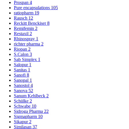
Prospan
4
Pure encapsulations
105
ratiopharm
19
Rausch
12
Reckitt Benckiser
8
Remifemin
2
Restaxil
2
Rhinospray
1
richter pharma
2
Riopan
2
S.Calon
3
Sab Simplex
1
Salopur
1
Sanitas
1
Sanofi
8
Sanopal
1
Sanostol
4
Sanova
52
Sanum Kehlbeck
2
Schülke
2
Schwabe
10
Sidroga Pharma
22
Sigmapharm
10
Sikapur
2
Similasan
37