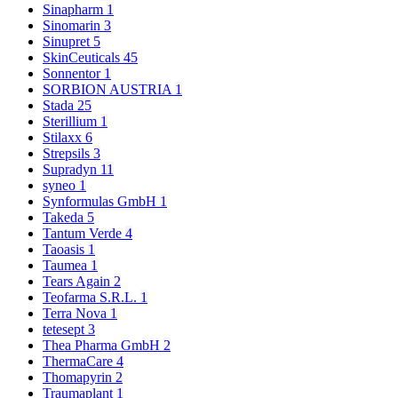
Sinapharm
1
Sinomarin
3
Sinupret
5
SkinCeuticals
45
Sonnentor
1
SORBION AUSTRIA
1
Stada
25
Sterillium
1
Stilaxx
6
Strepsils
3
Supradyn
11
syneo
1
Synformulas GmbH
1
Takeda
5
Tantum Verde
4
Taoasis
1
Taumea
1
Tears Again
2
Teofarma S.R.L.
1
Terra Nova
1
tetesept
3
Thea Pharma GmbH
2
ThermaCare
4
Thomapyrin
2
Traumaplant
1