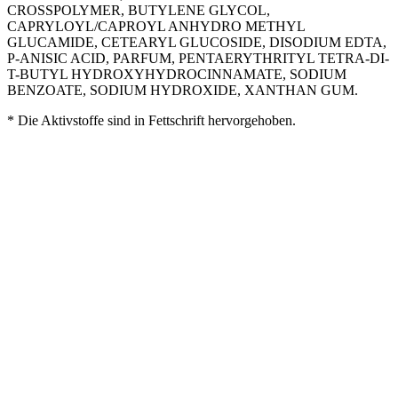
CROSSPOLYMER, BUTYLENE GLYCOL,
CAPRYLOYL/CAPROYL ANHYDRO METHYL
GLUCAMIDE, CETEARYL GLUCOSIDE, DISODIUM EDTA,
P-ANISIC ACID, PARFUM, PENTAERYTHRITYL TETRA-DI-
T-BUTYL HYDROXYHYDROCINNAMATE, SODIUM
BENZOATE, SODIUM HYDROXIDE, XANTHAN GUM.
* Die Aktivstoffe sind in Fettschrift hervorgehoben.
​Auf der empfindlichen Haut dermatologisch getestet
Formuliert, um das Allergierisiko zu minimieren
Nickel und Parabene < 0,0001% (1 PPM)
PAO 12M