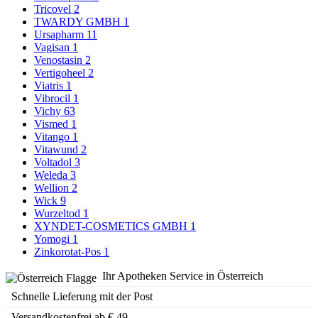
Tricovel
2
TWARDY GMBH
1
Ursapharm
11
Vagisan
1
Venostasin
2
Vertigoheel
2
Viatris
1
Vibrocil
1
Vichy
63
Vismed
1
Vitango
1
Vitawund
2
Voltadol
3
Weleda
3
Wellion
2
Wick
9
Wurzeltod
1
XYNDET-COSMETICS GMBH
1
Yomogi
1
Zinkorotat-Pos
1
Ihr Apotheken Service in Österreich
Schnelle Lieferung mit der Post
Versandkostenfrei ab € 49,-