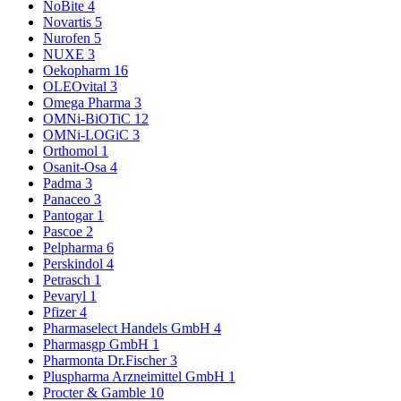
NoBite
4
Novartis
5
Nurofen
5
NUXE
3
Oekopharm
16
OLEOvital
3
Omega Pharma
3
OMNi-BiOTiC
12
OMNi-LOGiC
3
Orthomol
1
Osanit-Osa
4
Padma
3
Panaceo
3
Pantogar
1
Pascoe
2
Pelpharma
6
Perskindol
4
Petrasch
1
Pevaryl
1
Pfizer
4
Pharmaselect Handels GmbH
4
Pharmasgp GmbH
1
Pharmonta Dr.Fischer
3
Pluspharma Arzneimittel GmbH
1
Procter & Gamble
10