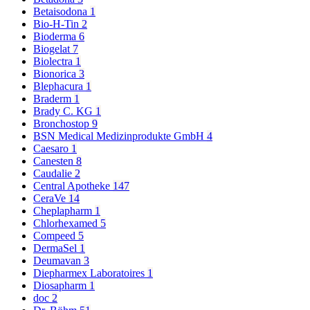
Betaisodona
1
Bio-H-Tin
2
Bioderma
6
Biogelat
7
Biolectra
1
Bionorica
3
Blephacura
1
Braderm
1
Brady C. KG
1
Bronchostop
9
BSN Medical Medizinprodukte GmbH
4
Caesaro
1
Canesten
8
Caudalie
2
Central Apotheke
147
CeraVe
14
Cheplapharm
1
Chlorhexamed
5
Compeed
5
DermaSel
1
Deumavan
3
Diepharmex Laboratoires
1
Diosapharm
1
doc
2