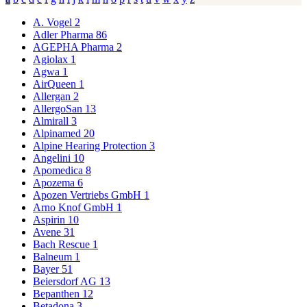
A. Vogel
2
Adler Pharma
86
AGEPHA Pharma
2
Agiolax
1
Agwa
1
AirQueen
1
Allergan
2
AllergoSan
13
Almirall
3
Alpinamed
20
Alpine Hearing Protection
3
Angelini
10
Apomedica
8
Apozema
6
Apozen Vertriebs GmbH
1
Arno Knof GmbH
1
Aspirin
10
Avene
31
Bach Rescue
1
Balneum
1
Bayer
51
Beiersdorf AG
13
Bepanthen
12
Betadona
3