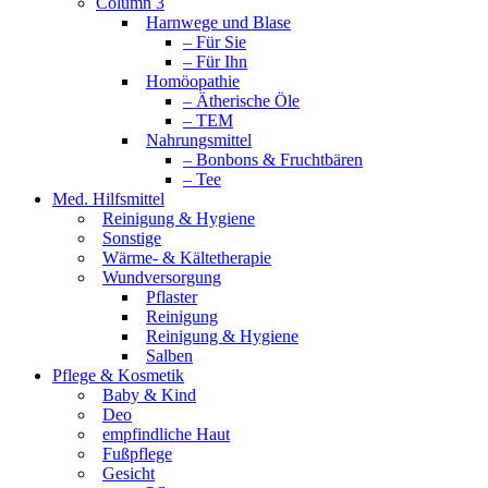
Column 3
Harnwege und Blase
– Für Sie
– Für Ihn
Homöopathie
– Ätherische Öle
– TEM
Nahrungsmittel
– Bonbons & Fruchtbären
– Tee
Med. Hilfsmittel
Reinigung & Hygiene
Sonstige
Wärme- & Kältetherapie
Wundversorgung
Pflaster
Reinigung
Reinigung & Hygiene
Salben
Pflege & Kosmetik
Baby & Kind
Deo
empfindliche Haut
Fußpflege
Gesicht