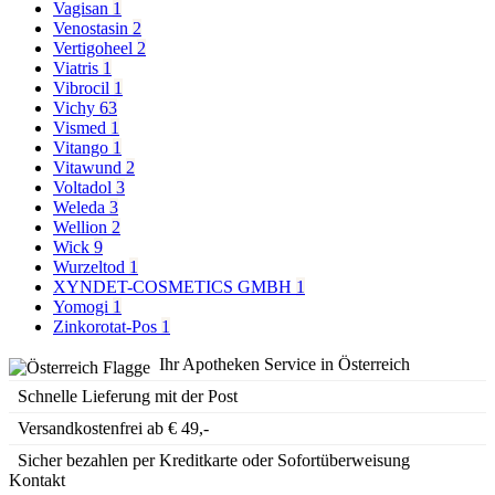
Vagisan
1
Venostasin
2
Vertigoheel
2
Viatris
1
Vibrocil
1
Vichy
63
Vismed
1
Vitango
1
Vitawund
2
Voltadol
3
Weleda
3
Wellion
2
Wick
9
Wurzeltod
1
XYNDET-COSMETICS GMBH
1
Yomogi
1
Zinkorotat-Pos
1
Ihr Apotheken Service in Österreich
Schnelle Lieferung mit der Post
Versandkostenfrei ab € 49,-
Sicher bezahlen per Kreditkarte oder Sofortüberweisung
Kontakt