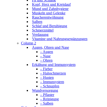
Fit und Schlank
Kopf, Herz und Kreislauf
Mund und Zahnhygiene
Muskeln und Gelenke
Raucherentwöhnung
Salben
Schlaf und Beruhigung
Schmerzmittel
Verdauung
Vitamine und Nahrungsergänzungen
Column 2
Augen, Ohren und Nase
– Augen
– Nase
– Ohren
Erkältung und Immunsystem
– Fieber
– Halsschmerzen
– Husten
– Immunsystem
– Schnupfen
Wundversorgung
– Pflaster
– Reinigung
– Salben