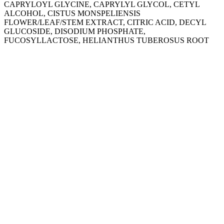
CAPRYLOYL GLYCINE, CAPRYLYL GLYCOL, CETYL
ALCOHOL, CISTUS MONSPELIENSIS
FLOWER/LEAF/STEM EXTRACT, CITRIC ACID, DECYL
GLUCOSIDE, DISODIUM PHOSPHATE,
FUCOSYLLACTOSE, HELIANTHUS TUBEROSUS ROOT
EXTRACT, MALTODEXTRIN, PARFUM,
PENTAERYTHRITYL TETRA-DI-T-BUTYL
HYDROXYHYDROCINNAMATE, POLYACRYLATE
CROSSPOLYMER-6, POTASSIUM CETYL PHOSPHATE,
PROPYLENE GLYCOL, SODIUM DEHYDROACETATE, T-
BUTYL ALCOHOL, TRISODIUM ETHYLENEDIAMINE
DISUCCINATE, UNDECYLENOYL GLYCINE, XANTHAN
GUM.
Paraben tested*
Formuliert, um das Allergierisiko zu minimieren
In Zusammenarbeit mit Universitätsinstituten entwickelt
Auf der empfindlichen Haut dermatologisch getestet
Nickel < 0,0001% (1ppm)
*Parabene < 0,0001% (1ppm)