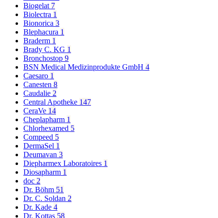
Biogelat
7
Biolectra
1
Bionorica
3
Blephacura
1
Braderm
1
Brady C. KG
1
Bronchostop
9
BSN Medical Medizinprodukte GmbH
4
Caesaro
1
Canesten
8
Caudalie
2
Central Apotheke
147
CeraVe
14
Cheplapharm
1
Chlorhexamed
5
Compeed
5
DermaSel
1
Deumavan
3
Diepharmex Laboratoires
1
Diosapharm
1
doc
2
Dr. Böhm
51
Dr. C. Soldan
2
Dr. Kade
4
Dr. Kottas
58