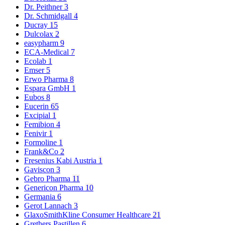
Dr. Peithner
3
Dr. Schmidgall
4
Ducray
15
Dulcolax
2
easypharm
9
ECA-Medical
7
Ecolab
1
Emser
5
Erwo Pharma
8
Espara GmbH
1
Eubos
8
Eucerin
65
Excipial
1
Femibion
4
Fenivir
1
Formoline
1
Frank&Co
2
Fresenius Kabi Austria
1
Gaviscon
3
Gebro Pharma
11
Genericon Pharma
10
Germania
6
Gerot Lannach
3
GlaxoSmithKline Consumer Healthcare
21
Grethers Pastillen
6