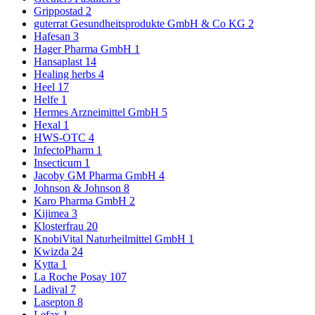
Grippostad
2
guterrat Gesundheitsprodukte GmbH & Co KG
2
Hafesan
3
Hager Pharma GmbH
1
Hansaplast
14
Healing herbs
4
Heel
17
Helfe
1
Hermes Arzneimittel GmbH
5
Hexal
1
HWS-OTC
4
InfectoPharm
1
Insecticum
1
Jacoby GM Pharma GmbH
4
Johnson & Johnson
8
Karo Pharma GmbH
2
Kijimea
3
Klosterfrau
20
KnobiVital Naturheilmittel GmbH
1
Kwizda
24
Kytta
1
La Roche Posay
107
Ladival
7
Lasepton
8
Lefax
1