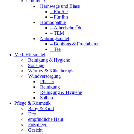
Column 3
Harnwege und Blase
– Für Sie
– Für Ihn
Homöopathie
– Ätherische Öle
– TEM
Nahrungsmittel
– Bonbons & Fruchtbären
– Tee
Med. Hilfsmittel
Reinigung & Hygiene
Sonstige
Wärme- & Kältetherapie
Wundversorgung
Pflaster
Reinigung
Reinigung & Hygiene
Salben
Pflege & Kosmetik
Baby & Kind
Deo
empfindliche Haut
Fußpflege
Gesicht