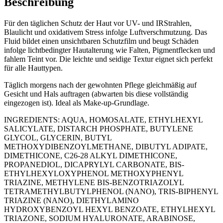
Beschreibung
Für den täglichen Schutz der Haut vor UV- und IRStrahlen,
Blaulicht und oxidativem Stress infolge Luftverschmutzung. Das
Fluid bildet einen unsichtbaren Schutzfilm und beugt Schäden
infolge lichtbedingter Hautalterung wie Falten, Pigmentflecken und
fahlem Teint vor. Die leichte und seidige Textur eignet sich perfekt
für alle Hauttypen.
Täglich morgens nach der gewohnten Pflege gleichmäßig auf
Gesicht und Hals auftragen (abwarten bis diese vollständig
eingezogen ist). Ideal als Make-up-Grundlage.
​INGREDIENTS: AQUA, HOMOSALATE, ETHYLHEXYL
SALICYLATE, DISTARCH PHOSPHATE, BUTYLENE
GLYCOL, GLYCERIN, BUTYL
METHOXYDIBENZOYLMETHANE, DIBUTYL ADIPATE,
DIMETHICONE, C26-28 ALKYL DIMETHICONE,
PROPANEDIOL, DICAPRYLYL CARBONATE, BIS-
ETHYLHEXYLOXYPHENOL METHOXYPHENYL
TRIAZINE, METHYLENE BIS-BENZOTRIAZOLYL
TETRAMETHYLBUTYLPHENOL (NANO), TRIS-BIPHENYL
TRIAZINE (NANO), DIETHYLAMINO
HYDROXYBENZOYL HEXYL BENZOATE, ETHYLHEXYL
TRIAZONE, SODIUM HYALURONATE, ARABINOSE,