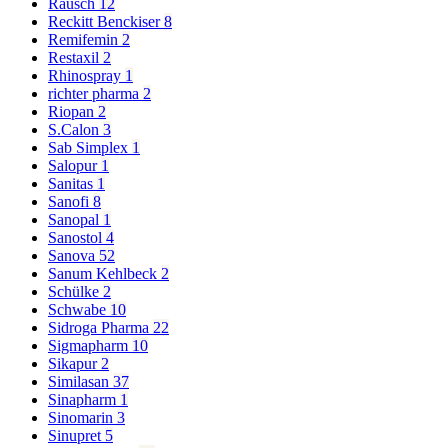
Rausch
12
Reckitt Benckiser
8
Remifemin
2
Restaxil
2
Rhinospray
1
richter pharma
2
Riopan
2
S.Calon
3
Sab Simplex
1
Salopur
1
Sanitas
1
Sanofi
8
Sanopal
1
Sanostol
4
Sanova
52
Sanum Kehlbeck
2
Schülke
2
Schwabe
10
Sidroga Pharma
22
Sigmapharm
10
Sikapur
2
Similasan
37
Sinapharm
1
Sinomarin
3
Sinupret
5