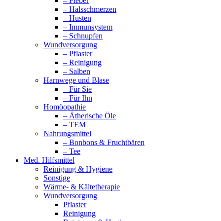
– Fieber
– Halsschmerzen
– Husten
– Immunsystem
– Schnupfen
Wundversorgung
– Pflaster
– Reinigung
– Salben
Harnwege und Blase
– Für Sie
– Für Ihn
Homöopathie
– Ätherische Öle
– TEM
Nahrungsmittel
– Bonbons & Fruchtbären
– Tee
Med. Hilfsmittel
Reinigung & Hygiene
Sonstige
Wärme- & Kältetherapie
Wundversorgung
Pflaster
Reinigung