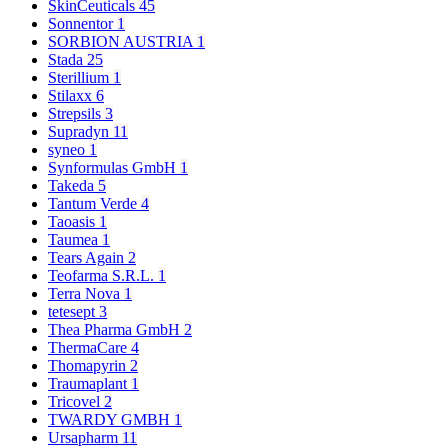
SkinCeuticals
45
Sonnentor
1
SORBION AUSTRIA
1
Stada
25
Sterillium
1
Stilaxx
6
Strepsils
3
Supradyn
11
syneo
1
Synformulas GmbH
1
Takeda
5
Tantum Verde
4
Taoasis
1
Taumea
1
Tears Again
2
Teofarma S.R.L.
1
Terra Nova
1
tetesept
3
Thea Pharma GmbH
2
ThermaCare
4
Thomapyrin
2
Traumaplant
1
Tricovel
2
TWARDY GMBH
1
Ursapharm
11