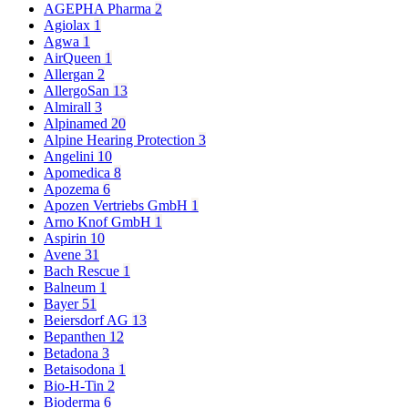
AGEPHA Pharma
2
Agiolax
1
Agwa
1
AirQueen
1
Allergan
2
AllergoSan
13
Almirall
3
Alpinamed
20
Alpine Hearing Protection
3
Angelini
10
Apomedica
8
Apozema
6
Apozen Vertriebs GmbH
1
Arno Knof GmbH
1
Aspirin
10
Avene
31
Bach Rescue
1
Balneum
1
Bayer
51
Beiersdorf AG
13
Bepanthen
12
Betadona
3
Betaisodona
1
Bio-H-Tin
2
Bioderma
6