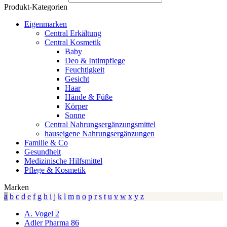
Produkt-Kategorien
Eigenmarken
Central Erkältung
Central Kosmetik
Baby
Deo & Intimpflege
Feuchtigkeit
Gesicht
Haar
Hände & Füße
Körper
Sonne
Central Nahrungsergänzungsmittel
hauseigene Nahrungsergänzungen
Familie & Co
Gesundheit
Medizinische Hilfsmittel
Pflege & Kosmetik
Marken
a
b
c
d
e
f
g
h
i
j
k
l
m
n
o
p
r
s
t
u
v
w
x
y
z
A. Vogel
2
Adler Pharma
86