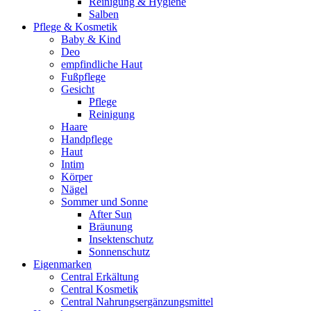
Reinigung & Hygiene
Salben
Pflege & Kosmetik
Baby & Kind
Deo
empfindliche Haut
Fußpflege
Gesicht
Pflege
Reinigung
Haare
Handpflege
Haut
Intim
Körper
Nägel
Sommer und Sonne
After Sun
Bräunung
Insektenschutz
Sonnenschutz
Eigenmarken
Central Erkältung
Central Kosmetik
Central Nahrungsergänzungsmittel