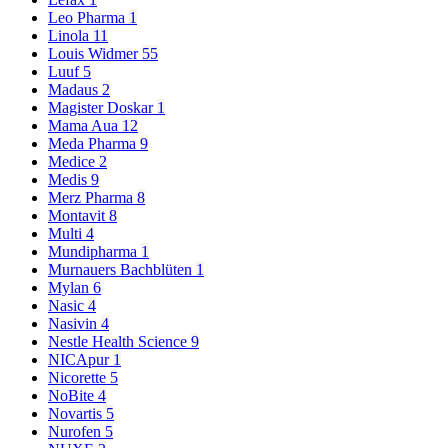
Leo Pharma
1
Linola
11
Louis Widmer
55
Luuf
5
Madaus
2
Magister Doskar
1
Mama Aua
12
Meda Pharma
9
Medice
2
Medis
9
Merz Pharma
8
Montavit
8
Multi
4
Mundipharma
1
Murnauers Bachblüten
1
Mylan
6
Nasic
4
Nasivin
4
Nestle Health Science
9
NICApur
1
Nicorette
5
NoBite
4
Novartis
5
Nurofen
5