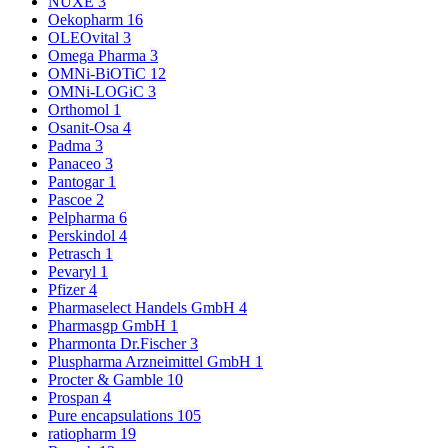
NUXE
3
Oekopharm
16
OLEOvital
3
Omega Pharma
3
OMNi-BiOTiC
12
OMNi-LOGiC
3
Orthomol
1
Osanit-Osa
4
Padma
3
Panaceo
3
Pantogar
1
Pascoe
2
Pelpharma
6
Perskindol
4
Petrasch
1
Pevaryl
1
Pfizer
4
Pharmaselect Handels GmbH
4
Pharmasgp GmbH
1
Pharmonta Dr.Fischer
3
Pluspharma Arzneimittel GmbH
1
Procter & Gamble
10
Prospan
4
Pure encapsulations
105
ratiopharm
19