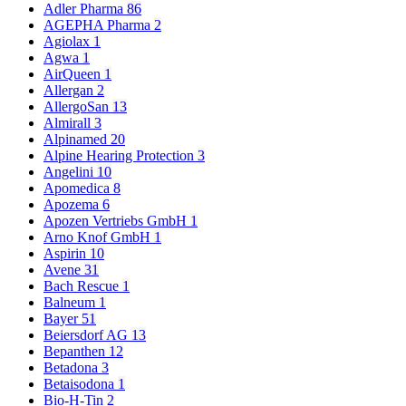
Adler Pharma
86
AGEPHA Pharma
2
Agiolax
1
Agwa
1
AirQueen
1
Allergan
2
AllergoSan
13
Almirall
3
Alpinamed
20
Alpine Hearing Protection
3
Angelini
10
Apomedica
8
Apozema
6
Apozen Vertriebs GmbH
1
Arno Knof GmbH
1
Aspirin
10
Avene
31
Bach Rescue
1
Balneum
1
Bayer
51
Beiersdorf AG
13
Bepanthen
12
Betadona
3
Betaisodona
1
Bio-H-Tin
2