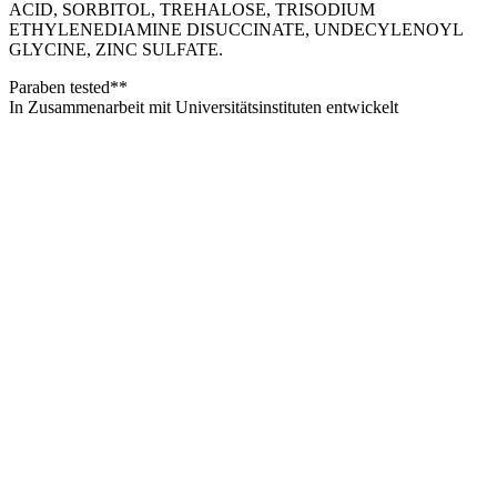
ACID, SORBITOL, TREHALOSE, TRISODIUM
ETHYLENEDIAMINE DISUCCINATE, UNDECYLENOYL
GLYCINE, ZINC SULFATE.
​Paraben tested**
In Zusammenarbeit mit Universitätsinstituten entwickelt
Dermatologisch getestet
Nickel < 0,0001% (1ppm)
**Parabene < 0,0001% (1ppm)