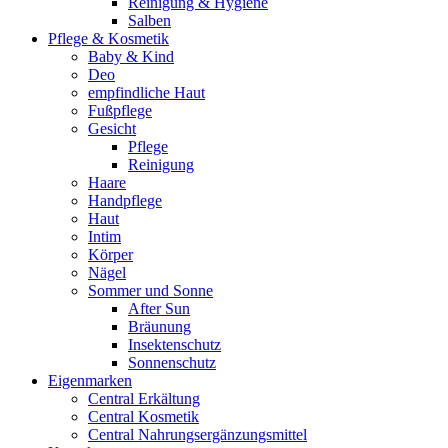
Reinigung & Hygiene
Salben
Pflege & Kosmetik
Baby & Kind
Deo
empfindliche Haut
Fußpflege
Gesicht
Pflege
Reinigung
Haare
Handpflege
Haut
Intim
Körper
Nägel
Sommer und Sonne
After Sun
Bräunung
Insektenschutz
Sonnenschutz
Eigenmarken
Central Erkältung
Central Kosmetik
Central Nahrungsergänzungsmittel