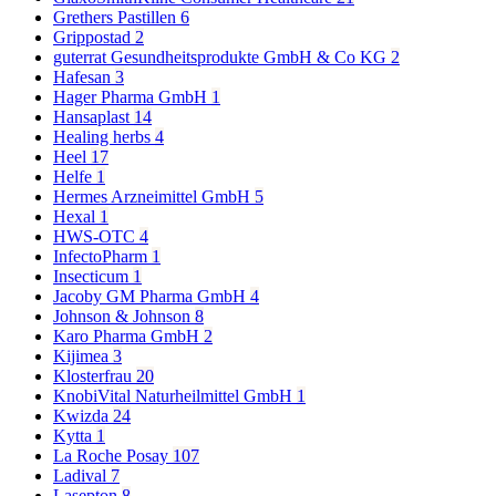
Grethers Pastillen
6
Grippostad
2
guterrat Gesundheitsprodukte GmbH & Co KG
2
Hafesan
3
Hager Pharma GmbH
1
Hansaplast
14
Healing herbs
4
Heel
17
Helfe
1
Hermes Arzneimittel GmbH
5
Hexal
1
HWS-OTC
4
InfectoPharm
1
Insecticum
1
Jacoby GM Pharma GmbH
4
Johnson & Johnson
8
Karo Pharma GmbH
2
Kijimea
3
Klosterfrau
20
KnobiVital Naturheilmittel GmbH
1
Kwizda
24
Kytta
1
La Roche Posay
107
Ladival
7
Lasepton
8