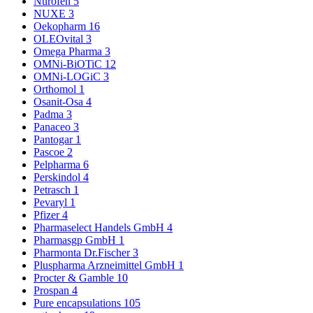
Nurofen
5
NUXE
3
Oekopharm
16
OLEOvital
3
Omega Pharma
3
OMNi-BiOTiC
12
OMNi-LOGiC
3
Orthomol
1
Osanit-Osa
4
Padma
3
Panaceo
3
Pantogar
1
Pascoe
2
Pelpharma
6
Perskindol
4
Petrasch
1
Pevaryl
1
Pfizer
4
Pharmaselect Handels GmbH
4
Pharmasgp GmbH
1
Pharmonta Dr.Fischer
3
Pluspharma Arzneimittel GmbH
1
Procter & Gamble
10
Prospan
4
Pure encapsulations
105