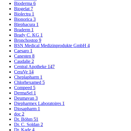
Bioderma
6
Biogelat
7
Biolectra
1
Bionorica
3
Blephacura
1
Braderm
1
Brady C. KG
1
Bronchostop
9
BSN Medical Medizinprodukte GmbH
4
Caesaro
1
Canesten
8
Caudalie
2
Central Apotheke
147
CeraVe
14
Cheplapharm
1
Chlorhexamed
5
Compeed
5
DermaSel
1
Deumavan
3
Diepharmex Laboratoires
1
Diosapharm
1
doc
2
Dr. Böhm
51
Dr. C. Soldan
2
Dr. Kade
4