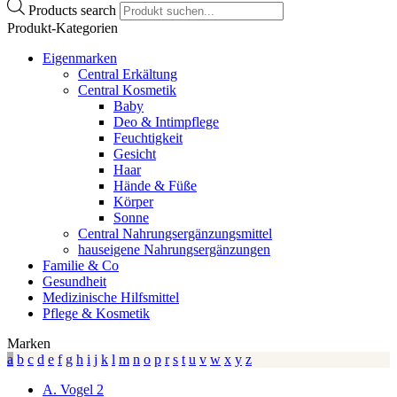
Products search
Produkt-Kategorien
Eigenmarken
Central Erkältung
Central Kosmetik
Baby
Deo & Intimpflege
Feuchtigkeit
Gesicht
Haar
Hände & Füße
Körper
Sonne
Central Nahrungsergänzungsmittel
hauseigene Nahrungsergänzungen
Familie & Co
Gesundheit
Medizinische Hilfsmittel
Pflege & Kosmetik
Marken
a
b
c
d
e
f
g
h
i
j
k
l
m
n
o
p
r
s
t
u
v
w
x
y
z
A. Vogel
2