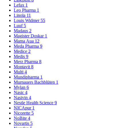
Lefax
1
Leo Pharma
1
Linola
11
Louis Widmer
55
Luuf
5
Madaus
2
Magister Doskar
1
Mama Aua
12
Meda Pharma
9
Medice
2
Medis
9
Merz Pharma
8
Montavit
8
Multi
4
Mundipharma
1
Murnauers Bachblüten
1
Mylan
6
Nasic
4
Nasivin
4
Nestle Health Science
9
NICApur
1
Nicorette
5
NoBite
4
Novartis
5