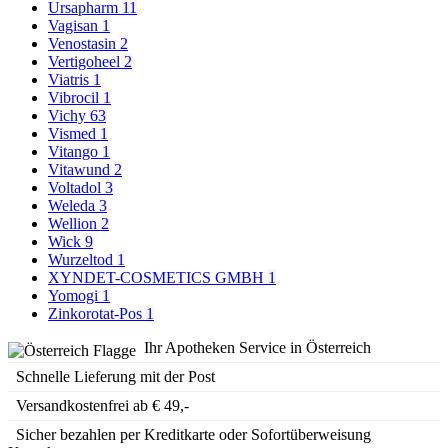
Ursapharm
11
Vagisan
1
Venostasin
2
Vertigoheel
2
Viatris
1
Vibrocil
1
Vichy
63
Vismed
1
Vitango
1
Vitawund
2
Voltadol
3
Weleda
3
Wellion
2
Wick
9
Wurzeltod
1
XYNDET-COSMETICS GMBH
1
Yomogi
1
Zinkorotat-Pos
1
Ihr Apotheken Service in Österreich
Schnelle Lieferung mit der Post
Versandkostenfrei ab € 49,-
Sicher bezahlen per Kreditkarte oder Sofortüberweisung