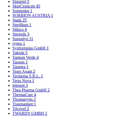
Sinupret
5
SkinCeuticals
45
Sonnentor
1
SORBION AUSTRIA
1
Stada
25
Sterillium
1
Stilaxx
6
Strepsils
3
Supradyn
11
syneo
1
Synformulas GmbH
1
Takeda
5
Tantum Verde
4
Taoasis
1
Taumea
1
Tears Again
2
Teofarma S.R.L.
1
Terra Nova
1
tetesept
3
Thea Pharma GmbH
2
ThermaCare
4
Thomapyrin
2
Traumaplant
1
Tricovel
2
TWARDY GMBH
1