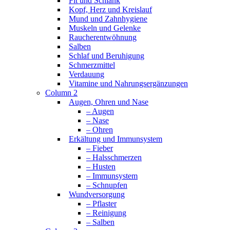
Fit und Schlank
Kopf, Herz und Kreislauf
Mund und Zahnhygiene
Muskeln und Gelenke
Raucherentwöhnung
Salben
Schlaf und Beruhigung
Schmerzmittel
Verdauung
Vitamine und Nahrungsergänzungen
Column 2
Augen, Ohren und Nase
– Augen
– Nase
– Ohren
Erkältung und Immunsystem
– Fieber
– Halsschmerzen
– Husten
– Immunsystem
– Schnupfen
Wundversorgung
– Pflaster
– Reinigung
– Salben