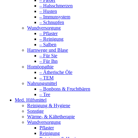
– Fieber
– Halsschmerzen
– Husten
– Immunsystem
– Schnupfen
Wundversorgung
– Pflaster
– Reinigung
– Salben
Harnwege und Blase
– Für Sie
– Für Ihn
Homöopathie
– Ätherische Öle
– TEM
Nahrungsmittel
– Bonbons & Fruchtbären
– Tee
Med. Hilfsmittel
Reinigung & Hygiene
Sonstige
Wärme- & Kältetherapie
Wundversorgung
Pflaster
Reinigung