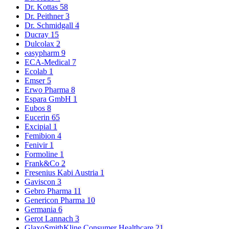
Dr. Kottas
58
Dr. Peithner
3
Dr. Schmidgall
4
Ducray
15
Dulcolax
2
easypharm
9
ECA-Medical
7
Ecolab
1
Emser
5
Erwo Pharma
8
Espara GmbH
1
Eubos
8
Eucerin
65
Excipial
1
Femibion
4
Fenivir
1
Formoline
1
Frank&Co
2
Fresenius Kabi Austria
1
Gaviscon
3
Gebro Pharma
11
Genericon Pharma
10
Germania
6
Gerot Lannach
3
GlaxoSmithKline Consumer Healthcare
21