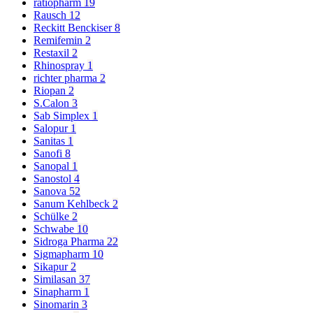
ratiopharm
19
Rausch
12
Reckitt Benckiser
8
Remifemin
2
Restaxil
2
Rhinospray
1
richter pharma
2
Riopan
2
S.Calon
3
Sab Simplex
1
Salopur
1
Sanitas
1
Sanofi
8
Sanopal
1
Sanostol
4
Sanova
52
Sanum Kehlbeck
2
Schülke
2
Schwabe
10
Sidroga Pharma
22
Sigmapharm
10
Sikapur
2
Similasan
37
Sinapharm
1
Sinomarin
3