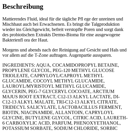
Beschreibung
​Mattierendes Fluid, ideal für die tägliche Pfl ege der unreinen und
Mischhaut auch bei Erwachsenen. Es bringt die Talgproduktion
wieder ins Gleichgewicht, befreit verstopfte Poren und sorgt dank
des probiotischen Extrakts Dermo-Bioma für eine ausgewogene
Bakterienfl ora der Haut.
​Morgens und abends nach der Reinigung auf Gesicht und Hals und
vor allem auf die T-Zone auftragen. Augenpartie aussparen.
​INGREDIENTS: AQUA, COCAMIDOPROPYL BETAINE,
PROPYLENE GLYCOL, PEG-120 METHYL GLUCOSE
TRIOLEATE, CAPRYLOYL/CAPROYL METHYL
GLUCAMIDE, COCOYL METHYL GLUCAMIDE,
LAUROYL/MYRISTOYL METHYL GLUCAMIDE,
GLYCERIN, PEG-7 GLYCERYL COCOATE, ARCTIUM
MAJUS ROOT EXTRACT, C12-13 ALKYL LACTATE, DI-
C12-13 ALKYL MALATE, TRI-C12-13 ALKYL CITRATE,
TRIDECYL SALICYLATE, LACTOBACILLUS FERMENT,
BIOTIN, NIACINAMIDE, ALLANTOIN, CAPRYLOYL
GLYCINE, BUTYLENE GLYCOL, CITRIC ACID, LAURETH-
6 CARBOXYLIC ACID, PARFUM, PHENOXYETHANOL,
POTASSIUM SORBATE, SODIUM CHLORIDE, SORBIC