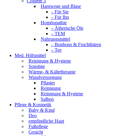
Column 3
Harnwege und Blase
– Für Sie
– Für Ihn
Homöopathie
– Ätherische Öle
– TEM
Nahrungsmittel
– Bonbons & Fruchtbären
– Tee
Med. Hilfsmittel
Reinigung & Hygiene
Sonstige
Wärme- & Kältetherapie
Wundversorgung
Pflaster
Reinigung
Reinigung & Hygiene
Salben
Pflege & Kosmetik
Baby & Kind
Deo
empfindliche Haut
Fußpflege
Gesicht