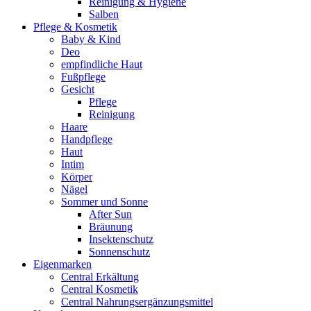
Reinigung & Hygiene
Salben
Pflege & Kosmetik
Baby & Kind
Deo
empfindliche Haut
Fußpflege
Gesicht
Pflege
Reinigung
Haare
Handpflege
Haut
Intim
Körper
Nägel
Sommer und Sonne
After Sun
Bräunung
Insektenschutz
Sonnenschutz
Eigenmarken
Central Erkältung
Central Kosmetik
Central Nahrungsergänzungsmittel