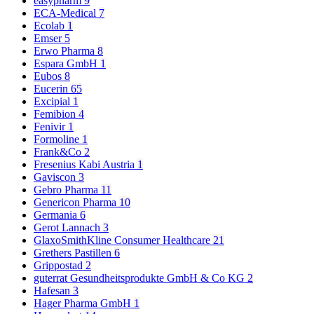
easypharm
9
ECA-Medical
7
Ecolab
1
Emser
5
Erwo Pharma
8
Espara GmbH
1
Eubos
8
Eucerin
65
Excipial
1
Femibion
4
Fenivir
1
Formoline
1
Frank&Co
2
Fresenius Kabi Austria
1
Gaviscon
3
Gebro Pharma
11
Genericon Pharma
10
Germania
6
Gerot Lannach
3
GlaxoSmithKline Consumer Healthcare
21
Grethers Pastillen
6
Grippostad
2
guterrat Gesundheitsprodukte GmbH & Co KG
2
Hafesan
3
Hager Pharma GmbH
1