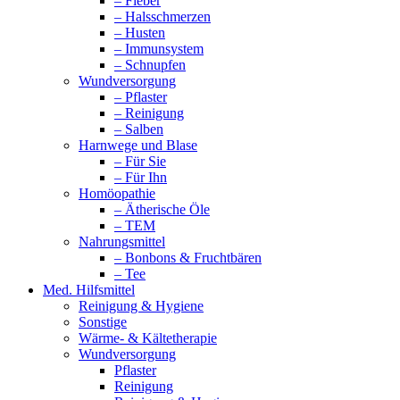
– Fieber
– Halsschmerzen
– Husten
– Immunsystem
– Schnupfen
Wundversorgung
– Pflaster
– Reinigung
– Salben
Harnwege und Blase
– Für Sie
– Für Ihn
Homöopathie
– Ätherische Öle
– TEM
Nahrungsmittel
– Bonbons & Fruchtbären
– Tee
Med. Hilfsmittel
Reinigung & Hygiene
Sonstige
Wärme- & Kältetherapie
Wundversorgung
Pflaster
Reinigung