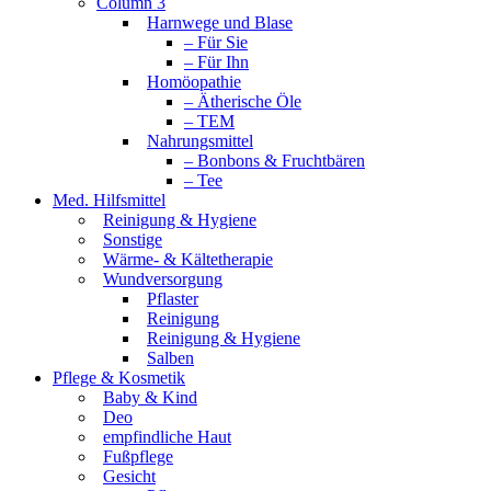
Column 3
Harnwege und Blase
– Für Sie
– Für Ihn
Homöopathie
– Ätherische Öle
– TEM
Nahrungsmittel
– Bonbons & Fruchtbären
– Tee
Med. Hilfsmittel
Reinigung & Hygiene
Sonstige
Wärme- & Kältetherapie
Wundversorgung
Pflaster
Reinigung
Reinigung & Hygiene
Salben
Pflege & Kosmetik
Baby & Kind
Deo
empfindliche Haut
Fußpflege
Gesicht