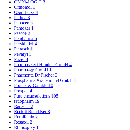
OMNi-LOGiC
3
Orthomol
1
Osanit-Osa
4
Padma
3
Panaceo
3
Pantogar
1
Pascoe
2
Pelpharma
6
Perskindol
4
Petrasch
1
Pevaryl
1
Pfizer
4
Pharmaselect Handels GmbH
4
Pharmasgp GmbH
1
Pharmonta Dr.Fischer
3
Pluspharma Arzneimittel GmbH
1
Procter & Gamble
10
Prospan
4
Pure encapsulations
105
ratiopharm
19
Rausch
12
Reckitt Benckiser
8
Remifemin
2
Restaxil
2
Rhinospray
1