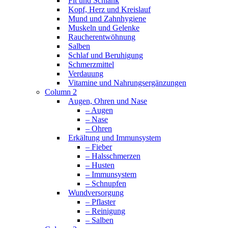
Fit und Schlank
Kopf, Herz und Kreislauf
Mund und Zahnhygiene
Muskeln und Gelenke
Raucherentwöhnung
Salben
Schlaf und Beruhigung
Schmerzmittel
Verdauung
Vitamine und Nahrungsergänzungen
Column 2
Augen, Ohren und Nase
– Augen
– Nase
– Ohren
Erkältung und Immunsystem
– Fieber
– Halsschmerzen
– Husten
– Immunsystem
– Schnupfen
Wundversorgung
– Pflaster
– Reinigung
– Salben