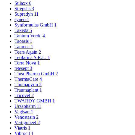
Stilaxx
6
Strepsils
3
Supradyn
11
syneo
1
Synformulas GmbH
1
Takeda
5
Tantum Verde
4
Taoasis
1
Taumea
1
Tears Again
2
Teofarma S.R.L.
1
Terra Nova
1
tetesept
3
Thea Pharma GmbH
2
ThermaCare
4
Thomapyrin
2
Traumaplant
1
Tricovel
2
TWARDY GMBH
1
Ursapharm
11
Vagisan
1
Venostasin
2
Vertigoheel
2
Viatris
1
Vibrocil
1