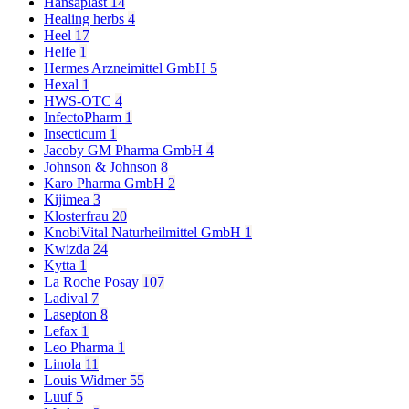
Hansaplast
14
Healing herbs
4
Heel
17
Helfe
1
Hermes Arzneimittel GmbH
5
Hexal
1
HWS-OTC
4
InfectoPharm
1
Insecticum
1
Jacoby GM Pharma GmbH
4
Johnson & Johnson
8
Karo Pharma GmbH
2
Kijimea
3
Klosterfrau
20
KnobiVital Naturheilmittel GmbH
1
Kwizda
24
Kytta
1
La Roche Posay
107
Ladival
7
Lasepton
8
Lefax
1
Leo Pharma
1
Linola
11
Louis Widmer
55
Luuf
5