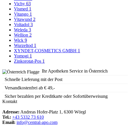
Vichy
63
Vismed
1
Vitango
1
Vitawund
2
Voltadol
3
Weleda
3
Wellion
2
Wick
9
Wurzeltod
1
XYNDET-COSMETICS GMBH
1
Yomogi
1
Zinkorotat-Pos
1
Ihr Apotheken Service in Österreich
Schnelle Lieferung mit der Post
Versandkostenfrei ab € 49,-
Sicher bezahlen per Kreditkarte oder Sofortüberweisung
Kontakt
Adresse:
Andreas Hofer-Platz 1, 6300 Wörgl
Tel.:
+43 5332 73 610
Email:
info@central-apo.com