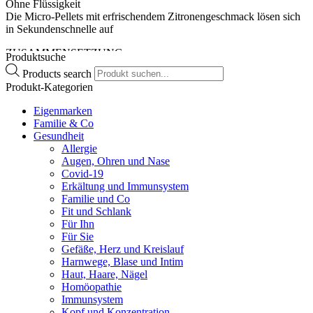
Ohne Flüssigkeit
Die Micro-Pellets mit erfrischendem Zitronengeschmack lösen sich
in Sekundenschnelle auf
ZUSAMMENSETZUNG
Produktsuche
Magnesiumoxid, Säuerungsmittel: Mono-Natriumcitrat,
Products search
Zitronensäure, Süßungsmittel: Sorbit, Aspartam**, Natrium-
Produkt-Kategorien
Cyclamat, Verdickungsmittel: Natrium-Carboxymethylcellulose,
Aroma: Zitrone, Trennmittel: Magnesiumsalze von Speisefettsäuren,
Eigenmarken
pflanzlich.
Familie & Co
Gesundheit
** Mit Süßungsmitteln, enthält eine Phenylalaninquelle, kann bei
Allergie
übermäßigem Verzehr abführend wirken.
Augen, Ohren und Nase
Covid-19
Erkältung und Immunsystem
Familie und Co
Wichtige Hinweise:
Fit und Schlank
Nahrungsergänzungsmittel stellen keinen Ersatz für eine
Für Ihn
abwechslungsreiche und ausgewogene Ernährung sowie für eine
Für Sie
gesunde Lebensweise dar. Die angegebene empfohlene Tagesdosis
Gefäße, Herz und Kreislauf
nicht überschreiten. Für Kinder unerreichbar aufbewahren.
Harnwege, Blase und Intim
Haut, Haare, Nägel
Zusätzliche Informationen
Homöopathie
Immunsystem
Kopf und Konzentration