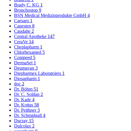
Brady C. KG
1
Bronchostop
9
BSN Medical Medizinprodukte GmbH
4
Caesaro
1
Canesten
8
Caudalie
2
Central Apotheke
147
CeraVe
14
Cheplapharm
1
Chlorhexamed
5
Compeed
5
DermaSel
1
Deumavan
3
Diepharmex Laboratoires
1
Diosapharm
1
doc
2
Dr. Böhm
51
Dr. C. Soldan
2
Dr. Kade
4
Dr. Kottas
58
Dr. Peithner
3
Dr. Schmidgall
4
Ducray
15
Dulcolax
2