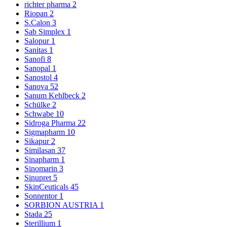
richter pharma
2
Riopan
2
S.Calon
3
Sab Simplex
1
Salopur
1
Sanitas
1
Sanofi
8
Sanopal
1
Sanostol
4
Sanova
52
Sanum Kehlbeck
2
Schülke
2
Schwabe
10
Sidroga Pharma
22
Sigmapharm
10
Sikapur
2
Similasan
37
Sinapharm
1
Sinomarin
3
Sinupret
5
SkinCeuticals
45
Sonnentor
1
SORBION AUSTRIA
1
Stada
25
Sterillium
1