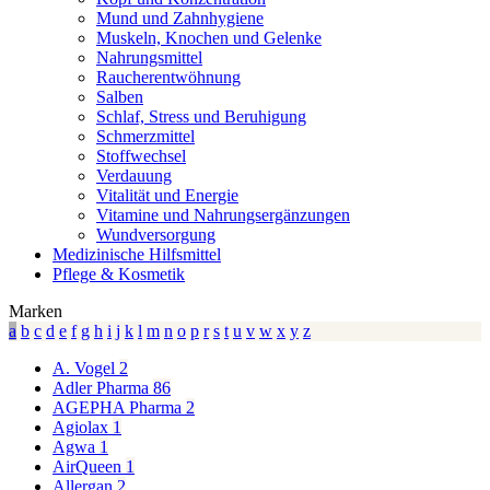
Packungsinhalt:
20 Stück, 40 Stück
Mund und Zahnhygiene
Muskeln, Knochen und Gelenke
Nahrungsmittel
Raucherentwöhnung
Salben
Schlaf, Stress und Beruhigung
Schmerzmittel
Stoffwechsel
Verdauung
Vitalität und Energie
Vitamine und Nahrungsergänzungen
Wundversorgung
Medizinische Hilfsmittel
Pflege & Kosmetik
Marken
a
b
c
d
e
f
g
h
i
j
k
l
m
n
o
p
r
s
t
u
v
w
x
y
z
A. Vogel
2
Adler Pharma
86
AGEPHA Pharma
2
Agiolax
1
Agwa
1
AirQueen
1
Allergan
2