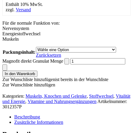
Enthält 10% MwSt.
zzgl.
Versand
Für die normale Funktion von:
Nervensystem
Energiestoffwechsel
Muskeln
Packungsinhalt:
Zurücksetzen
Magnofit direkt Granulat Menge
In den Warenkorb
Zur Wunschliste hinzufügen
ist bereits in der Wunschliste
Zur Wunschliste hinzufügen
Kategorien:
Muskeln, Knochen und Gelenke
,
Stoffwechsel
,
Vitalität
und Energie
,
Vitamine und Nahrungsergänzungen
Artikelnummer:
3012357P
Beschreibung
Zusätzliche Informationen