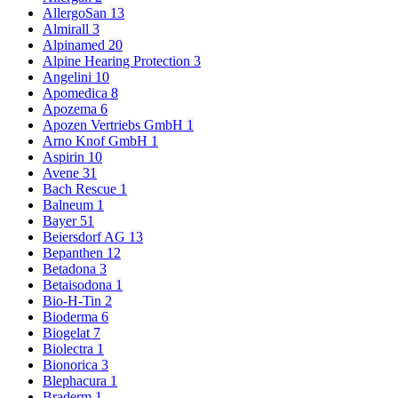
AllergoSan
13
Almirall
3
Alpinamed
20
Alpine Hearing Protection
3
Angelini
10
Apomedica
8
Apozema
6
Apozen Vertriebs GmbH
1
Arno Knof GmbH
1
Aspirin
10
Avene
31
Bach Rescue
1
Balneum
1
Bayer
51
Beiersdorf AG
13
Bepanthen
12
Betadona
3
Betaisodona
1
Bio-H-Tin
2
Bioderma
6
Biogelat
7
Biolectra
1
Bionorica
3
Blephacura
1
Braderm
1