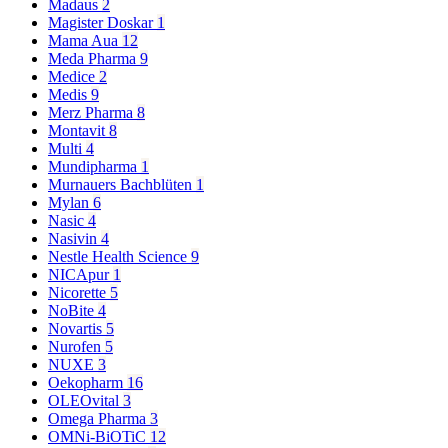
Madaus
2
Magister Doskar
1
Mama Aua
12
Meda Pharma
9
Medice
2
Medis
9
Merz Pharma
8
Montavit
8
Multi
4
Mundipharma
1
Murnauers Bachblüten
1
Mylan
6
Nasic
4
Nasivin
4
Nestle Health Science
9
NICApur
1
Nicorette
5
NoBite
4
Novartis
5
Nurofen
5
NUXE
3
Oekopharm
16
OLEOvital
3
Omega Pharma
3
OMNi-BiOTiC
12