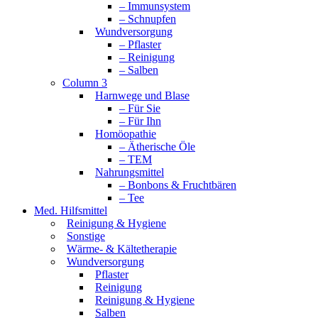
– Immunsystem
– Schnupfen
Wundversorgung
– Pflaster
– Reinigung
– Salben
Column 3
Harnwege und Blase
– Für Sie
– Für Ihn
Homöopathie
– Ätherische Öle
– TEM
Nahrungsmittel
– Bonbons & Fruchtbären
– Tee
Med. Hilfsmittel
Reinigung & Hygiene
Sonstige
Wärme- & Kältetherapie
Wundversorgung
Pflaster
Reinigung
Reinigung & Hygiene
Salben