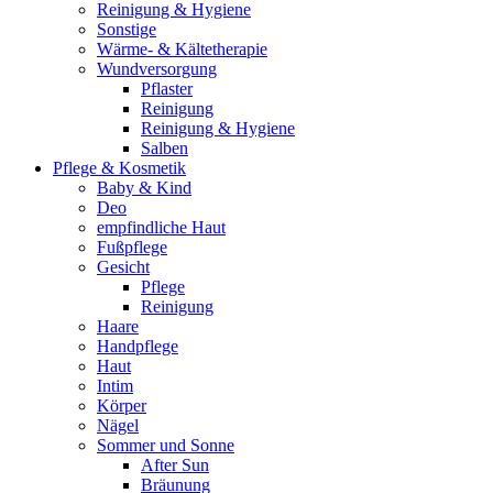
Reinigung & Hygiene
Sonstige
Wärme- & Kältetherapie
Wundversorgung
Pflaster
Reinigung
Reinigung & Hygiene
Salben
Pflege & Kosmetik
Baby & Kind
Deo
empfindliche Haut
Fußpflege
Gesicht
Pflege
Reinigung
Haare
Handpflege
Haut
Intim
Körper
Nägel
Sommer und Sonne
After Sun
Bräunung