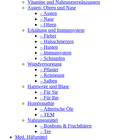
Vitamine und Nahrungsergänzungen
Augen, Ohren und Nase
– Augen
– Nase
– Ohren
Erkältung und Immunsystem
– Fieber
– Halsschmerzen
– Husten
– Immunsystem
– Schnupfen
Wundversorgung
– Pflaster
– Reinigung
– Salben
Harnwege und Blase
– Für Sie
– Für Ihn
Homöopathie
– Ätherische Öle
– TEM
Nahrungsmittel
– Bonbons & Fruchtbären
– Tee
Med. Hilfsmittel