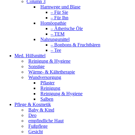
Column 3
Harnwege und Blase
– Für Sie
– Für Ihn
Homöopathie
– Ätherische Öle
– TEM
Nahrungsmittel
– Bonbons & Fruchtbären
– Tee
Med. Hilfsmittel
Reinigung & Hygiene
Sonstige
Wärme- & Kältetherapie
Wundversorgung
Pflaster
Reinigung
Reinigung & Hygiene
Salben
Pflege & Kosmetik
Baby & Kind
Deo
empfindliche Haut
Fußpflege
Gesicht