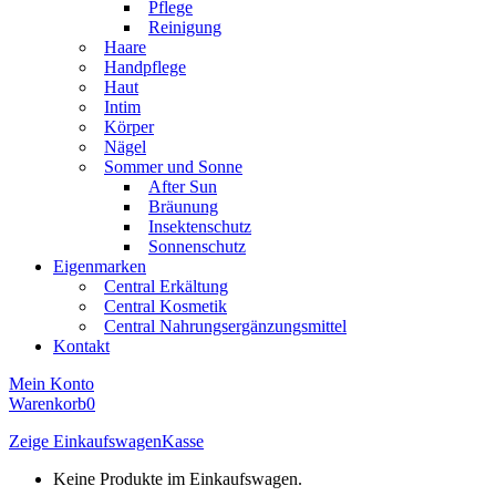
Pflege
Reinigung
Haare
Handpflege
Haut
Intim
Körper
Nägel
Sommer und Sonne
After Sun
Bräunung
Insektenschutz
Sonnenschutz
Eigenmarken
Central Erkältung
Central Kosmetik
Central Nahrungsergänzungsmittel
Kontakt
Mein Konto
Warenkorb
0
Zeige Einkaufswagen
Kasse
Keine Produkte im Einkaufswagen.