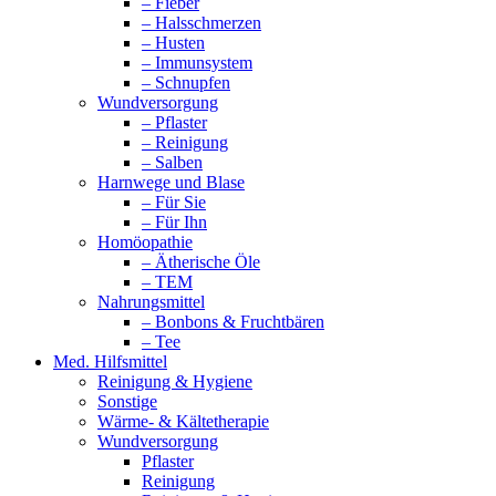
– Fieber
– Halsschmerzen
– Husten
– Immunsystem
– Schnupfen
Wundversorgung
– Pflaster
– Reinigung
– Salben
Harnwege und Blase
– Für Sie
– Für Ihn
Homöopathie
– Ätherische Öle
– TEM
Nahrungsmittel
– Bonbons & Fruchtbären
– Tee
Med. Hilfsmittel
Reinigung & Hygiene
Sonstige
Wärme- & Kältetherapie
Wundversorgung
Pflaster
Reinigung