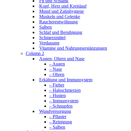
Fit und Schlank
Kopf, Herz und Kreislauf
Mund und Zahnhygiene
Muskeln und Gelenke
Raucherentwöhnung
Salben
Schlaf und Beruhigung
Schmerzmittel
Verdauung
Vitamine und Nahrungsergänzungen
Column 2
Augen, Ohren und Nase
– Augen
– Nase
– Ohren
Erkältung und Immunsystem
– Fieber
– Halsschmerzen
– Husten
– Immunsystem
– Schnupfen
Wundversorgung
– Pflaster
– Reinigung
– Salben