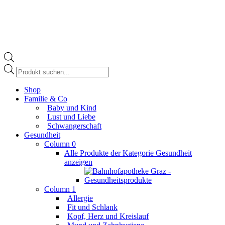
Products
search
Facebook
Shop
page
Familie & Co
opens
Baby und Kind
in
Lust und Liebe
new
Schwangerschaft
window
Gesundheit
Column 0
Alle Produkte der Kategorie Gesundheit
anzeigen
Column 1
Allergie
Fit und Schlank
Kopf, Herz und Kreislauf