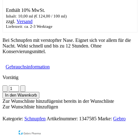
Enthält 10% MwSt.
Inhalt: 10,00 ml (
€
124,00
/ 100 ml)
zzgl.
Versand
Lieferzeit: ca. 2-3 Werktage
Bei Schnupfen mit verstopfter Nase. Eignet sich vor allem für die
Nacht. Wirkt schnell und bis zu 12 Stunden. Ohne
Konservierungsmittel.
Gebrauchsinformation
Vorrätig
Otrivin
0,1%
In den Warenkorb
Nasenspray
Zur Wunschliste hinzufügen
ist bereits in der Wunschliste
ohne
Zur Wunschliste hinzufügen
Konservierungsmittel
Menge
Kategorie:
Schnupfen
Artikelnummer:
1347585
Marke:
Gebro