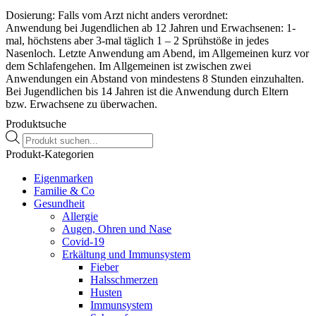
Dosierung: Falls vom Arzt nicht anders verordnet:
Anwendung bei Jugendlichen ab 12 Jahren und Erwachsenen: 1-
mal, höchstens aber 3-mal täglich 1 – 2 Sprühstöße in jedes
Nasenloch. Letzte Anwendung am Abend, im Allgemeinen kurz vor
dem Schlafengehen. Im Allgemeinen ist zwischen zwei
Anwendungen ein Abstand von mindestens 8 Stunden einzuhalten.
Bei Jugendlichen bis 14 Jahren ist die Anwendung durch Eltern
bzw. Erwachsene zu überwachen.
Produktsuche
Zusammensetzung
Products
search
Produkt-Kategorien
Was Otrivin 0,1 % -Nasenspray ohne Konservierungsmittel enthält
Der Wirkstoff ist: Xylometazolinhydrochlorid. 1 ml Lösung enthält
Eigenmarken
1 mg Xylometazolinhydrochlorid. Die sonstigen Bestandteile sind:
Familie & Co
Natriumdihydrogenphosphat-Dihydrat,
Gesundheit
Natriummonohydrogenphosphat-Dodecahydrat, Natriumchlorid,
Allergie
Natriumedetat-Dihydrat und gereinigtes Wasser. 1 Sprühstoß = 0,07
Augen, Ohren und Nase
ml Lösung
Covid-19
Erkältung und Immunsystem
Fieber
Halsschmerzen
Wichtige Hinweise:
Husten
Zugelassenes Arzneimittel: Zu Risiken und Nebenwirkungen lesen
Immunsystem
Sie die Packungsbeilage und fragen Sie Ihren Arzt oder Apotheker.