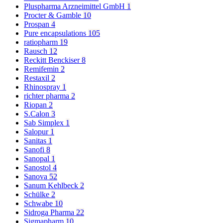
Pluspharma Arzneimittel GmbH
1
Procter & Gamble
10
Prospan
4
Pure encapsulations
105
ratiopharm
19
Rausch
12
Reckitt Benckiser
8
Remifemin
2
Restaxil
2
Rhinospray
1
richter pharma
2
Riopan
2
S.Calon
3
Sab Simplex
1
Salopur
1
Sanitas
1
Sanofi
8
Sanopal
1
Sanostol
4
Sanova
52
Sanum Kehlbeck
2
Schülke
2
Schwabe
10
Sidroga Pharma
22
Sigmapharm
10