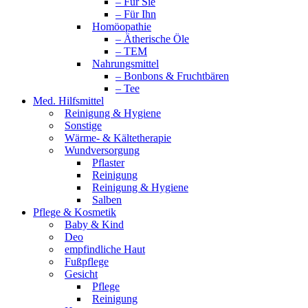
– Für Sie
– Für Ihn
Homöopathie
– Ätherische Öle
– TEM
Nahrungsmittel
– Bonbons & Fruchtbären
– Tee
Med. Hilfsmittel
Reinigung & Hygiene
Sonstige
Wärme- & Kältetherapie
Wundversorgung
Pflaster
Reinigung
Reinigung & Hygiene
Salben
Pflege & Kosmetik
Baby & Kind
Deo
empfindliche Haut
Fußpflege
Gesicht
Pflege
Reinigung