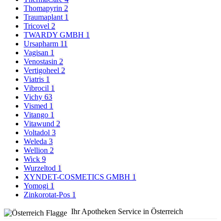
Thomapyrin
2
Traumaplant
1
Tricovel
2
TWARDY GMBH
1
Ursapharm
11
Vagisan
1
Venostasin
2
Vertigoheel
2
Viatris
1
Vibrocil
1
Vichy
63
Vismed
1
Vitango
1
Vitawund
2
Voltadol
3
Weleda
3
Wellion
2
Wick
9
Wurzeltod
1
XYNDET-COSMETICS GMBH
1
Yomogi
1
Zinkorotat-Pos
1
Ihr Apotheken Service in Österreich