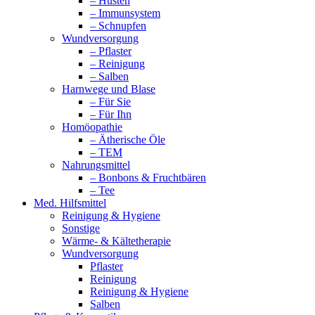
– Husten
– Immunsystem
– Schnupfen
Wundversorgung
– Pflaster
– Reinigung
– Salben
Harnwege und Blase
– Für Sie
– Für Ihn
Homöopathie
– Ätherische Öle
– TEM
Nahrungsmittel
– Bonbons & Fruchtbären
– Tee
Med. Hilfsmittel
Reinigung & Hygiene
Sonstige
Wärme- & Kältetherapie
Wundversorgung
Pflaster
Reinigung
Reinigung & Hygiene
Salben