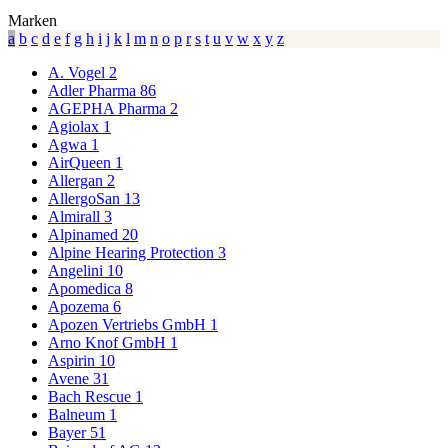
Marken
a
b
c
d
e
f
g
h
i
j
k
l
m
n
o
p
r
s
t
u
v
w
x
y
z
A. Vogel
2
Adler Pharma
86
AGEPHA Pharma
2
Agiolax
1
Agwa
1
AirQueen
1
Allergan
2
AllergoSan
13
Almirall
3
Alpinamed
20
Alpine Hearing Protection
3
Angelini
10
Apomedica
8
Apozema
6
Apozen Vertriebs GmbH
1
Arno Knof GmbH
1
Aspirin
10
Avene
31
Bach Rescue
1
Balneum
1
Bayer
51