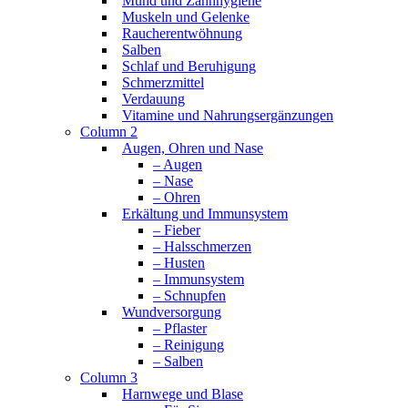
Mund und Zahnhygiene
Muskeln und Gelenke
Raucherentwöhnung
Salben
Schlaf und Beruhigung
Schmerzmittel
Verdauung
Vitamine und Nahrungsergänzungen
Column 2
Augen, Ohren und Nase
– Augen
– Nase
– Ohren
Erkältung und Immunsystem
– Fieber
– Halsschmerzen
– Husten
– Immunsystem
– Schnupfen
Wundversorgung
– Pflaster
– Reinigung
– Salben
Column 3
Harnwege und Blase