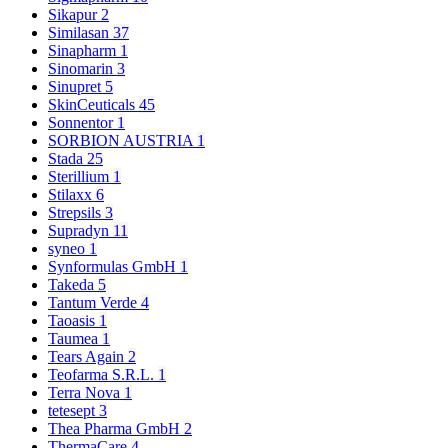
Sikapur
2
Similasan
37
Sinapharm
1
Sinomarin
3
Sinupret
5
SkinCeuticals
45
Sonnentor
1
SORBION AUSTRIA
1
Stada
25
Sterillium
1
Stilaxx
6
Strepsils
3
Supradyn
11
syneo
1
Synformulas GmbH
1
Takeda
5
Tantum Verde
4
Taoasis
1
Taumea
1
Tears Again
2
Teofarma S.R.L.
1
Terra Nova
1
tetesept
3
Thea Pharma GmbH
2
ThermaCare
4