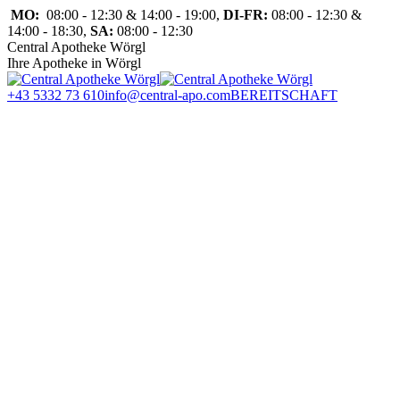
Zum
MO:
08:00 - 12:30 & 14:00 - 19:00,
DI-FR:
08:00 - 12:30 &
Inhalt
14:00 - 18:30,
SA:
08:00 - 12:30
springen
Central Apotheke Wörgl
Ihre Apotheke in Wörgl
+43 5332 73 610
info@central-apo.com
BEREITSCHAFT