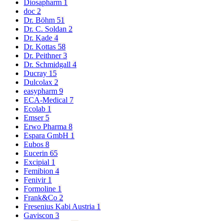
Diosapharm
1
doc
2
Dr. Böhm
51
Dr. C. Soldan
2
Dr. Kade
4
Dr. Kottas
58
Dr. Peithner
3
Dr. Schmidgall
4
Ducray
15
Dulcolax
2
easypharm
9
ECA-Medical
7
Ecolab
1
Emser
5
Erwo Pharma
8
Espara GmbH
1
Eubos
8
Eucerin
65
Excipial
1
Femibion
4
Fenivir
1
Formoline
1
Frank&Co
2
Fresenius Kabi Austria
1
Gaviscon
3