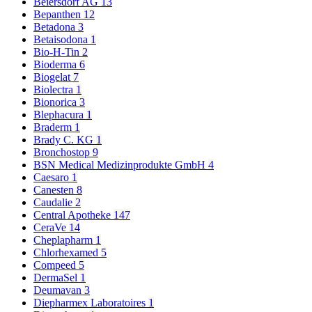
Beiersdorf AG
13
Bepanthen
12
Betadona
3
Betaisodona
1
Bio-H-Tin
2
Bioderma
6
Biogelat
7
Biolectra
1
Bionorica
3
Blephacura
1
Braderm
1
Brady C. KG
1
Bronchostop
9
BSN Medical Medizinprodukte GmbH
4
Caesaro
1
Canesten
8
Caudalie
2
Central Apotheke
147
CeraVe
14
Cheplapharm
1
Chlorhexamed
5
Compeed
5
DermaSel
1
Deumavan
3
Diepharmex Laboratoires
1