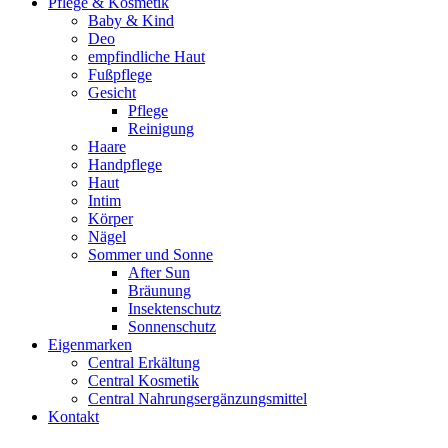
Pflege & Kosmetik
Baby & Kind
Deo
empfindliche Haut
Fußpflege
Gesicht
Pflege
Reinigung
Haare
Handpflege
Haut
Intim
Körper
Nägel
Sommer und Sonne
After Sun
Bräunung
Insektenschutz
Sonnenschutz
Eigenmarken
Central Erkältung
Central Kosmetik
Central Nahrungsergänzungsmittel
Kontakt