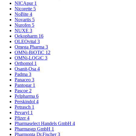
NICApur
1
Nicorette
5
NoBite
4
Novartis
5
Nurofen
5
NUXE
3
Oekopharm
16
OLEOvital
3
Omega Pharma
3
OMNi-BiOTiC
12
OMNi-LOGiC
3
Orthomol
1
Osanit-Osa
4
Padma
3
Panaceo
3
Pantogar
1
Pascoe
2
Pelpharma
6
Perskindol
4
Petrasch
1
Pevaryl
1
Pfizer
4
Pharmaselect Handels GmbH
4
Pharmasgp GmbH
1
Pharmonta Dr.Fischer
3