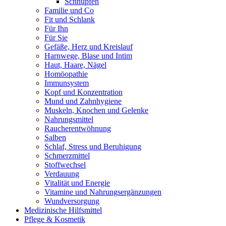
Schnupfen
Die angegebene empfohlene Tagesdosis nicht überschreiten. Für
Familie und Co
Kinder unerreichbar aufbewahren.
Fit und Schlank
Für Ihn
Für Sie
Gefäße, Herz und Kreislauf
Harnwege, Blase und Intim
Haut, Haare, Nägel
Homöopathie
Immunsystem
Kopf und Konzentration
Mund und Zahnhygiene
Muskeln, Knochen und Gelenke
Nahrungsmittel
Raucherentwöhnung
Salben
Schlaf, Stress und Beruhigung
Schmerzmittel
Stoffwechsel
Verdauung
Vitalität und Energie
Vitamine und Nahrungsergänzungen
Wundversorgung
Medizinische Hilfsmittel
Pflege & Kosmetik