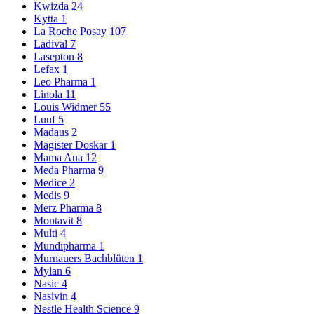
Kwizda
24
Kytta
1
La Roche Posay
107
Ladival
7
Lasepton
8
Lefax
1
Leo Pharma
1
Linola
11
Louis Widmer
55
Luuf
5
Madaus
2
Magister Doskar
1
Mama Aua
12
Meda Pharma
9
Medice
2
Medis
9
Merz Pharma
8
Montavit
8
Multi
4
Mundipharma
1
Murnauers Bachblüten
1
Mylan
6
Nasic
4
Nasivin
4
Nestle Health Science
9