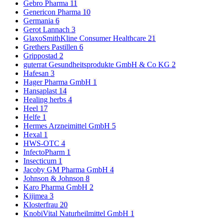
Gebro Pharma
11
Genericon Pharma
10
Germania
6
Gerot Lannach
3
GlaxoSmithKline Consumer Healthcare
21
Grethers Pastillen
6
Grippostad
2
guterrat Gesundheitsprodukte GmbH & Co KG
2
Hafesan
3
Hager Pharma GmbH
1
Hansaplast
14
Healing herbs
4
Heel
17
Helfe
1
Hermes Arzneimittel GmbH
5
Hexal
1
HWS-OTC
4
InfectoPharm
1
Insecticum
1
Jacoby GM Pharma GmbH
4
Johnson & Johnson
8
Karo Pharma GmbH
2
Kijimea
3
Klosterfrau
20
KnobiVital Naturheilmittel GmbH
1