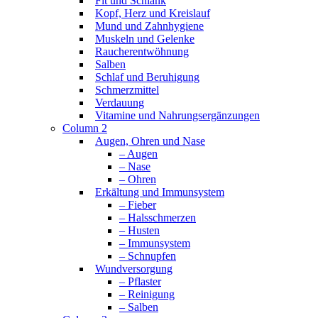
Fit und Schlank
Kopf, Herz und Kreislauf
Mund und Zahnhygiene
Muskeln und Gelenke
Raucherentwöhnung
Salben
Schlaf und Beruhigung
Schmerzmittel
Verdauung
Vitamine und Nahrungsergänzungen
Column 2
Augen, Ohren und Nase
– Augen
– Nase
– Ohren
Erkältung und Immunsystem
– Fieber
– Halsschmerzen
– Husten
– Immunsystem
– Schnupfen
Wundversorgung
– Pflaster
– Reinigung
– Salben