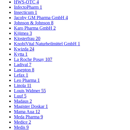
HWS-OTC
4
InfectoPharm
1
Insecticum
1
Jacoby GM Pharma GmbH
4
Johnson & Johnson
8
Karo Pharma GmbH
2
Kijimea
3
Klosterfrau
20
KnobiVital Naturheilmittel GmbH
1
Kwizda
24
Kytta
1
La Roche Posay
107
Ladival
7
Lasepton
8
Lefax
1
Leo Pharma
1
Linola
11
Louis Widmer
55
Luuf
5
Madaus
2
Magister Doskar
1
Mama Aua
12
Meda Pharma
9
Medice
2
Medis
9