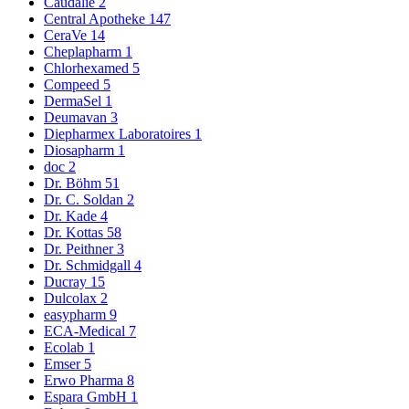
Caudalie
2
Central Apotheke
147
CeraVe
14
Cheplapharm
1
Chlorhexamed
5
Compeed
5
DermaSel
1
Deumavan
3
Diepharmex Laboratoires
1
Diosapharm
1
doc
2
Dr. Böhm
51
Dr. C. Soldan
2
Dr. Kade
4
Dr. Kottas
58
Dr. Peithner
3
Dr. Schmidgall
4
Ducray
15
Dulcolax
2
easypharm
9
ECA-Medical
7
Ecolab
1
Emser
5
Erwo Pharma
8
Espara GmbH
1