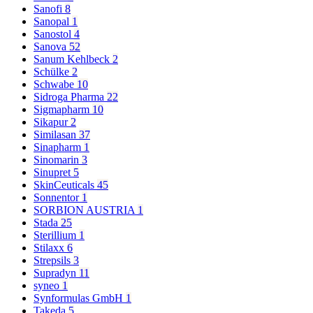
Sanofi
8
Sanopal
1
Sanostol
4
Sanova
52
Sanum Kehlbeck
2
Schülke
2
Schwabe
10
Sidroga Pharma
22
Sigmapharm
10
Sikapur
2
Similasan
37
Sinapharm
1
Sinomarin
3
Sinupret
5
SkinCeuticals
45
Sonnentor
1
SORBION AUSTRIA
1
Stada
25
Sterillium
1
Stilaxx
6
Strepsils
3
Supradyn
11
syneo
1
Synformulas GmbH
1
Takeda
5