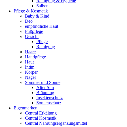
Reinigung & Hygiene
Salben
Pflege & Kosmetik
Baby & Kind
Deo
empfindliche Haut
Fußpflege
Gesicht
Pflege
Reinigung
Haare
Handpflege
Haut
Intim
Körper
Nägel
Sommer und Sonne
After Sun
Bräunung
Insektenschutz
Sonnenschutz
Eigenmarken
Central Erkältung
Central Kosmetik
Central Nahrungsergänzungsmittel