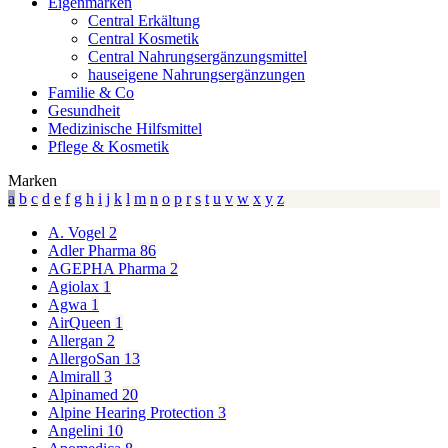
Eigenmarken
Central Erkältung
Central Kosmetik
Central Nahrungsergänzungsmittel
hauseigene Nahrungsergänzungen
Familie & Co
Gesundheit
Medizinische Hilfsmittel
Pflege & Kosmetik
Marken
a
b
c
d
e
f
g
h
i
j
k
l
m
n
o
p
r
s
t
u
v
w
x
y
z
A. Vogel
2
Adler Pharma
86
AGEPHA Pharma
2
Agiolax
1
Agwa
1
AirQueen
1
Allergan
2
AllergoSan
13
Almirall
3
Alpinamed
20
Alpine Hearing Protection
3
Angelini
10