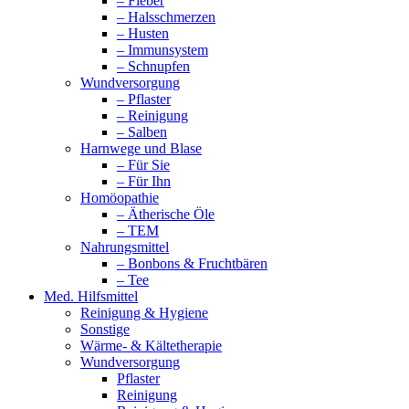
– Fieber
– Halsschmerzen
– Husten
– Immunsystem
– Schnupfen
Wundversorgung
– Pflaster
– Reinigung
– Salben
Harnwege und Blase
– Für Sie
– Für Ihn
Homöopathie
– Ätherische Öle
– TEM
Nahrungsmittel
– Bonbons & Fruchtbären
– Tee
Med. Hilfsmittel
Reinigung & Hygiene
Sonstige
Wärme- & Kältetherapie
Wundversorgung
Pflaster
Reinigung