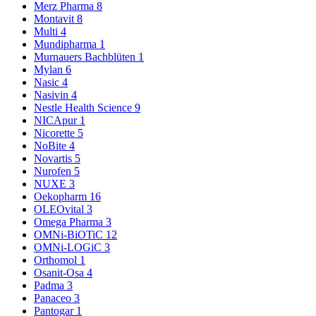
Merz Pharma
8
Montavit
8
Multi
4
Mundipharma
1
Murnauers Bachblüten
1
Mylan
6
Nasic
4
Nasivin
4
Nestle Health Science
9
NICApur
1
Nicorette
5
NoBite
4
Novartis
5
Nurofen
5
NUXE
3
Oekopharm
16
OLEOvital
3
Omega Pharma
3
OMNi-BiOTiC
12
OMNi-LOGiC
3
Orthomol
1
Osanit-Osa
4
Padma
3
Panaceo
3
Pantogar
1