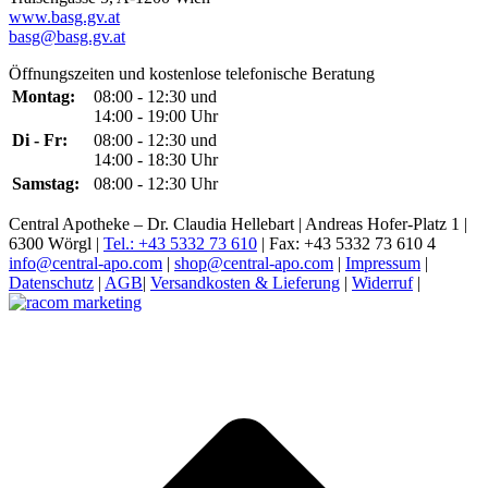
www.basg.gv.at
basg@basg.gv.at
Öffnungszeiten und kostenlose telefonische Beratung
Montag:
08:00 - 12:30 und
14:00 - 19:00 Uhr
Di - Fr:
08:00 - 12:30 und
14:00 - 18:30 Uhr
Samstag:
08:00 - 12:30 Uhr
Central Apotheke – Dr. Claudia Hellebart | Andreas Hofer-Platz 1 |
6300 Wörgl |
Tel.: +43 5332 73 610
| Fax: +43 5332 73 610 4
info@central-apo.com
|
shop@central-apo.com
|
Impressum
|
Datenschutz
|
AGB
|
Versandkosten & Lieferung
|
Widerruf
|