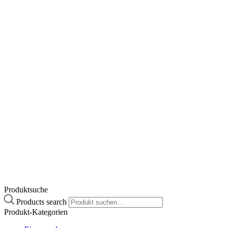
Central L-Lysin Plus
€
15,90
Enthält 10% MwSt.
zzgl.
Versand
Lieferzeit: ca. 2-3 Werktage
Zum Produkt
Produktsuche
Products search
Produkt-Kategorien