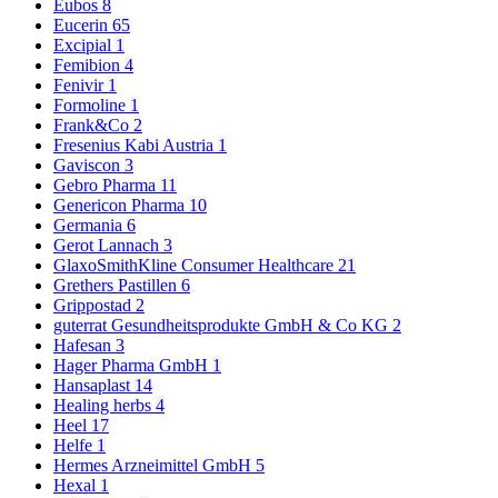
Eubos
8
Eucerin
65
Excipial
1
Femibion
4
Fenivir
1
Formoline
1
Frank&Co
2
Fresenius Kabi Austria
1
Gaviscon
3
Gebro Pharma
11
Genericon Pharma
10
Germania
6
Gerot Lannach
3
GlaxoSmithKline Consumer Healthcare
21
Grethers Pastillen
6
Grippostad
2
guterrat Gesundheitsprodukte GmbH & Co KG
2
Hafesan
3
Hager Pharma GmbH
1
Hansaplast
14
Healing herbs
4
Heel
17
Helfe
1
Hermes Arzneimittel GmbH
5
Hexal
1