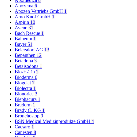
Apomedica
8
Apozema
6
Apozen Vertriebs GmbH
1
Arno Knof GmbH
1
Aspirin
10
Avene
31
Bach Rescue
1
Balneum
1
Bayer
51
Beiersdorf AG
13
Bepanthen
12
Betadona
3
Betaisodona
1
Bio-H-Tin
2
Bioderma
6
Biogelat
7
Biolectra
1
Bionorica
3
Blephacura
1
Braderm
1
Brady C. KG
1
Bronchostop
9
BSN Medical Medizinprodukte GmbH
4
Caesaro
1
Canesten
8