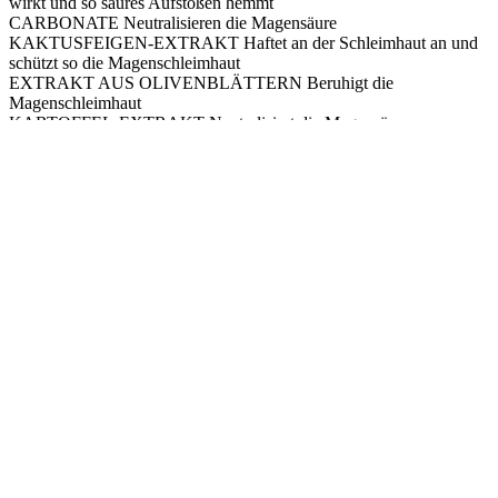
wirkt und so saures Aufstoßen hemmt
CARBONATE Neutralisieren die Magensäure
KAKTUSFEIGEN-EXTRAKT Haftet an der Schleimhaut an und
schützt so die Magenschleimhaut
EXTRAKT AUS OLIVENBLÄTTERN Beruhigt die
Magenschleimhaut
KARTOFFEL-EXTRAKT Neutralisiert die Magensäure
INHALTSSTOFFE: NATRIUMALGINAT, EXTRAKT AUS
OPUNTIA FICUS-INDICA (L.) UND EXTRAKT AUS OLEA
EUROPAEA (L.), KALIUMBICARBONAT,
KALZIUMCARBONAT, NATRIUMBICARBONAT, WASSER,
XYLITOL, XANTHAN, NATRIUMHYDRAT, CARBOMER,
KARTOFFELPROTEINEXTRAKT, AROMA, SUCRALOSE,
CHLORHEXIDINDIGLUCONAT, HEXAMIDIN.
​GLUTENFREI
OHNE Zuckerzusatz
OHNE Farbstoffe
OHNE Konservierungsstoffe
FÜR VEGETARIER GEEIGNET
WÄHREND DER SCHWANGERSCHAFT/STILLZEIT
GEEIGNET (nach vorheriger ärztlicher Beratung)