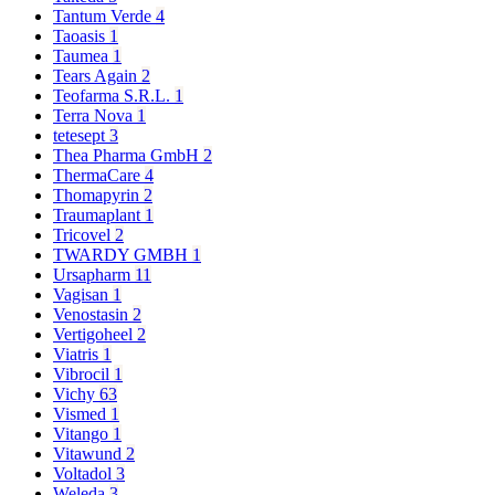
Tantum Verde
4
Taoasis
1
Taumea
1
Tears Again
2
Teofarma S.R.L.
1
Terra Nova
1
tetesept
3
Thea Pharma GmbH
2
ThermaCare
4
Thomapyrin
2
Traumaplant
1
Tricovel
2
TWARDY GMBH
1
Ursapharm
11
Vagisan
1
Venostasin
2
Vertigoheel
2
Viatris
1
Vibrocil
1
Vichy
63
Vismed
1
Vitango
1
Vitawund
2
Voltadol
3
Weleda
3