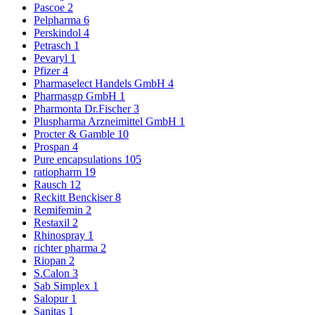
Pascoe
2
Pelpharma
6
Perskindol
4
Petrasch
1
Pevaryl
1
Pfizer
4
Pharmaselect Handels GmbH
4
Pharmasgp GmbH
1
Pharmonta Dr.Fischer
3
Pluspharma Arzneimittel GmbH
1
Procter & Gamble
10
Prospan
4
Pure encapsulations
105
ratiopharm
19
Rausch
12
Reckitt Benckiser
8
Remifemin
2
Restaxil
2
Rhinospray
1
richter pharma
2
Riopan
2
S.Calon
3
Sab Simplex
1
Salopur
1
Sanitas
1