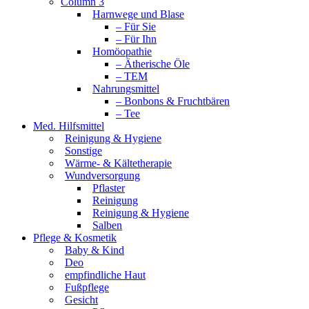
Column 3
Harnwege und Blase
– Für Sie
– Für Ihn
Homöopathie
– Ätherische Öle
– TEM
Nahrungsmittel
– Bonbons & Fruchtbären
– Tee
Med. Hilfsmittel
Reinigung & Hygiene
Sonstige
Wärme- & Kältetherapie
Wundversorgung
Pflaster
Reinigung
Reinigung & Hygiene
Salben
Pflege & Kosmetik
Baby & Kind
Deo
empfindliche Haut
Fußpflege
Gesicht