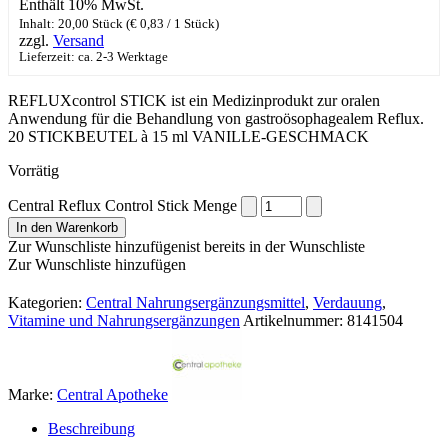
Enthält 10% MwSt.
Inhalt: 20,00 Stück (
€
0,83
/ 1 Stück)
zzgl.
Versand
Lieferzeit: ca. 2-3 Werktage
REFLUXcontrol STICK ist ein Medizinprodukt zur oralen
Anwendung für die Behandlung von gastroösophagealem Reflux.
20 STICKBEUTEL à 15 ml VANILLE-GESCHMACK
Vorrätig
Central Reflux Control Stick Menge
In den Warenkorb
Zur Wunschliste hinzufügen
ist bereits in der Wunschliste
Zur Wunschliste hinzufügen
Kategorien:
Central Nahrungsergänzungsmittel
,
Verdauung
,
Vitamine und Nahrungsergänzungen
Artikelnummer:
8141504
Marke:
Central Apotheke
Beschreibung