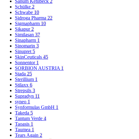
Sanum Kehlbeck
2
Schülke
2
Schwabe
10
Sidroga Pharma
22
Sigmapharm
10
Sikapur
2
Similasan
37
Sinapharm
1
Sinomarin
3
Sinupret
5
SkinCeuticals
45
Sonnentor
1
SORBION AUSTRIA
1
Stada
25
Sterillium
1
Stilaxx
6
Strepsils
3
Supradyn
11
syneo
1
Synformulas GmbH
1
Takeda
5
Tantum Verde
4
Taoasis
1
Taumea
1
Tears Again
2