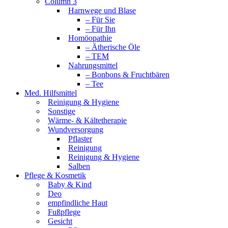
Column 3
Harnwege und Blase
– Für Sie
– Für Ihn
Homöopathie
– Ätherische Öle
– TEM
Nahrungsmittel
– Bonbons & Fruchtbären
– Tee
Med. Hilfsmittel
Reinigung & Hygiene
Sonstige
Wärme- & Kältetherapie
Wundversorgung
Pflaster
Reinigung
Reinigung & Hygiene
Salben
Pflege & Kosmetik
Baby & Kind
Deo
empfindliche Haut
Fußpflege
Gesicht