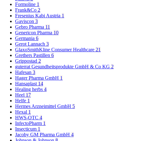
Formoline
1
Frank&Co
2
Fresenius Kabi Austria
1
Gaviscon
3
Gebro Pharma
11
Genericon Pharma
10
Germania
6
Gerot Lannach
3
GlaxoSmithKline Consumer Healthcare
21
Grethers Pastillen
6
Grippostad
2
guterrat Gesundheitsprodukte GmbH & Co KG
2
Hafesan
3
Hager Pharma GmbH
1
Hansaplast
14
Healing herbs
4
Heel
17
Helfe
1
Hermes Arzneimittel GmbH
5
Hexal
1
HWS-OTC
4
InfectoPharm
1
Insecticum
1
Jacoby GM Pharma GmbH
4
Johnson & Johnson
8