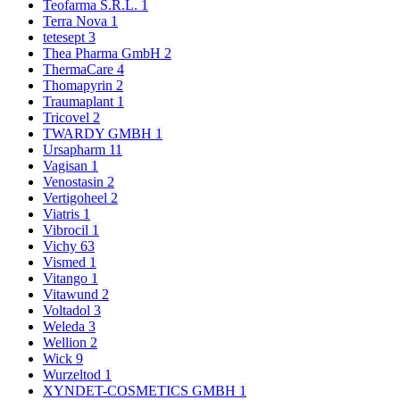
Teofarma S.R.L.
1
Terra Nova
1
tetesept
3
Thea Pharma GmbH
2
ThermaCare
4
Thomapyrin
2
Traumaplant
1
Tricovel
2
TWARDY GMBH
1
Ursapharm
11
Vagisan
1
Venostasin
2
Vertigoheel
2
Viatris
1
Vibrocil
1
Vichy
63
Vismed
1
Vitango
1
Vitawund
2
Voltadol
3
Weleda
3
Wellion
2
Wick
9
Wurzeltod
1
XYNDET-COSMETICS GMBH
1