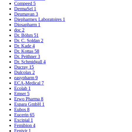
Compeed
5
DermaSel
1
Deumavan
3
Diepharmex Laboratoires
1
Diosapharm
1
doc
2
Dr. Böhm
51
Dr. C. Soldan
2
Dr. Kade
4
Dr. Kottas
58
Dr. Peithner
3
Dr. Schmidgall
4
Ducray
15
Dulcolax
2
easypharm
9
ECA-Medical
7
Ecolab
1
Emser
5
Erwo Pharma
8
Espara GmbH
1
Eubos
8
Eucerin
65
Excipial
1
Femibion
4
Fenivir
1