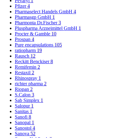
Pevaryl
1
Pfizer
4
Pharmaselect Handels GmbH
4
Pharmasgp GmbH
1
Pharmonta Dr.Fischer
3
Pluspharma Arzneimittel GmbH
1
Procter & Gamble
10
Prospan
4
Pure encapsulations
105
ratiopharm
19
Rausch
12
Reckitt Benckiser
8
Remifemin
2
Restaxil
2
Rhinospray
1
richter pharma
2
Riopan
2
S.Calon
3
Sab Simplex
1
Salopur
1
Sanitas
1
Sanofi
8
Sanopal
1
Sanostol
4
Sanova
52