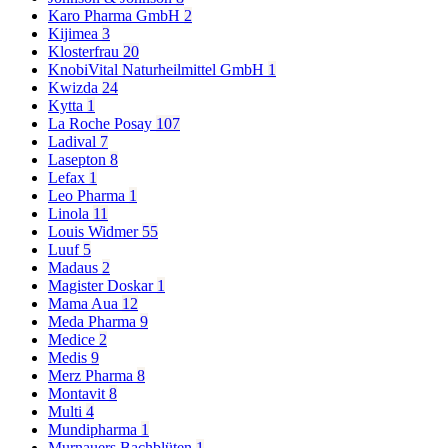
Karo Pharma GmbH
2
Kijimea
3
Klosterfrau
20
KnobiVital Naturheilmittel GmbH
1
Kwizda
24
Kytta
1
La Roche Posay
107
Ladival
7
Lasepton
8
Lefax
1
Leo Pharma
1
Linola
11
Louis Widmer
55
Luuf
5
Madaus
2
Magister Doskar
1
Mama Aua
12
Meda Pharma
9
Medice
2
Medis
9
Merz Pharma
8
Montavit
8
Multi
4
Mundipharma
1
Murnauers Bachblüten
1