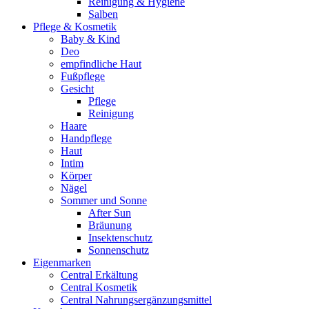
Reinigung & Hygiene
Salben
Pflege & Kosmetik
Baby & Kind
Deo
empfindliche Haut
Fußpflege
Gesicht
Pflege
Reinigung
Haare
Handpflege
Haut
Intim
Körper
Nägel
Sommer und Sonne
After Sun
Bräunung
Insektenschutz
Sonnenschutz
Eigenmarken
Central Erkältung
Central Kosmetik
Central Nahrungsergänzungsmittel