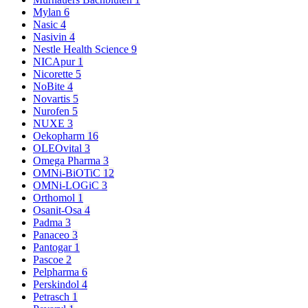
Mylan
6
Nasic
4
Nasivin
4
Nestle Health Science
9
NICApur
1
Nicorette
5
NoBite
4
Novartis
5
Nurofen
5
NUXE
3
Oekopharm
16
OLEOvital
3
Omega Pharma
3
OMNi-BiOTiC
12
OMNi-LOGiC
3
Orthomol
1
Osanit-Osa
4
Padma
3
Panaceo
3
Pantogar
1
Pascoe
2
Pelpharma
6
Perskindol
4
Petrasch
1