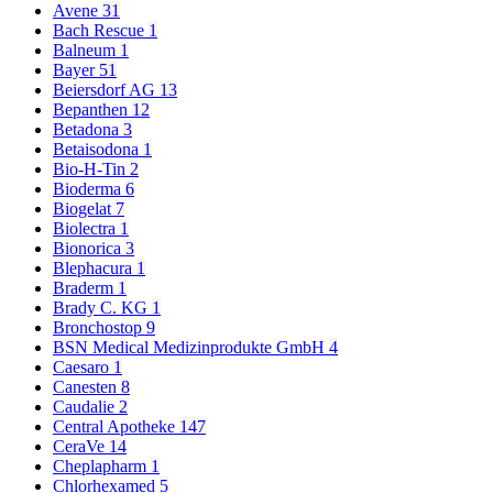
Avene
31
Bach Rescue
1
Balneum
1
Bayer
51
Beiersdorf AG
13
Bepanthen
12
Betadona
3
Betaisodona
1
Bio-H-Tin
2
Bioderma
6
Biogelat
7
Biolectra
1
Bionorica
3
Blephacura
1
Braderm
1
Brady C. KG
1
Bronchostop
9
BSN Medical Medizinprodukte GmbH
4
Caesaro
1
Canesten
8
Caudalie
2
Central Apotheke
147
CeraVe
14
Cheplapharm
1
Chlorhexamed
5