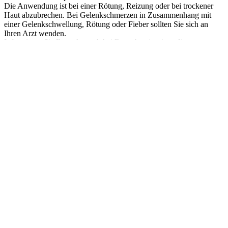
Die Anwendung ist bei einer Rötung, Reizung oder bei trockener
Haut abzubrechen. Bei Gelenkschmerzen in Zusammenhang mit
einer Gelenkschwellung, Rötung oder Fieber sollten Sie sich an
Ihren Arzt wenden.
Informieren Sie Ihren Arzt, ob bei Ihnen bereits eines dieser
Anzeichen vor oder während der
Anwendung dieses Arzneimittels aufgetreten ist:
− Entzündung Ihrer Haut oder eine Verhärtung unterhalb Ihrer Haut,
− Geschwürbildung an Ihren Beinen,
− plötzliche Schwellung eines oder beider Beine, wenn Sie
bemerken, dass eines oder beide Beine sich röten oder warm werden
oder bei Nieren- oder Herzproblemen,
− starke Schmerzen im Bein im Ruhen.
Augenkontakt ist zu vermeiden. Die Creme sollte nicht in der Nähe
von Schleimhäuten aufgetragen werden.
Wenn die Creme versehentlich verschluckt wird, sollte ein Arzt oder
Apotheker um Rat gefragt werden.
Kinder und Jugendliche
Die Anwendung bei Kindern und Jugendlichen im Alter von unter
18 Jahren wird aufgrund fehlender ausreichender Daten nicht
empfohlen.
Anwendung von Rosacta zusammen mit anderen Arzneimitteln
Informieren Sie Ihren Arzt, Ihren Apotheker oder das medizinische
Fachpersonal, wenn Sie andere