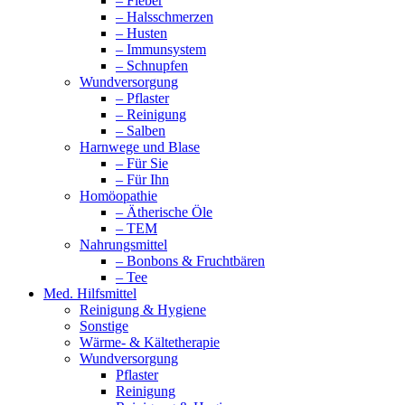
– Fieber
– Halsschmerzen
– Husten
– Immunsystem
– Schnupfen
Wundversorgung
– Pflaster
– Reinigung
– Salben
Harnwege und Blase
– Für Sie
– Für Ihn
Homöopathie
– Ätherische Öle
– TEM
Nahrungsmittel
– Bonbons & Fruchtbären
– Tee
Med. Hilfsmittel
Reinigung & Hygiene
Sonstige
Wärme- & Kältetherapie
Wundversorgung
Pflaster
Reinigung