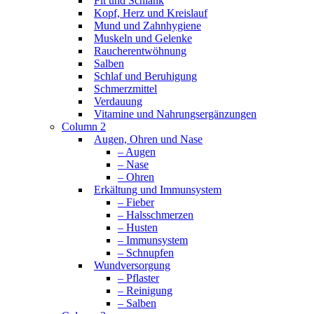
Fit und Schlank
Kopf, Herz und Kreislauf
Mund und Zahnhygiene
Muskeln und Gelenke
Raucherentwöhnung
Salben
Schlaf und Beruhigung
Schmerzmittel
Verdauung
Vitamine und Nahrungsergänzungen
Column 2
Augen, Ohren und Nase
– Augen
– Nase
– Ohren
Erkältung und Immunsystem
– Fieber
– Halsschmerzen
– Husten
– Immunsystem
– Schnupfen
Wundversorgung
– Pflaster
– Reinigung
– Salben