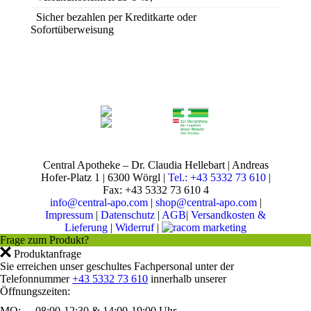
Sicher bezahlen per Kreditkarte oder
Sofortüberweisung
Central Apotheke – Dr. Claudia Hellebart | Andreas
Hofer-Platz 1 | 6300 Wörgl |
Tel.: +43 5332 73 610
|
Fax: +43 5332 73 610 4
info@central-apo.com
|
shop@central-apo.com
|
Impressum
|
Datenschutz
|
AGB
|
Versandkosten &
Lieferung
|
Widerruf
|
Frage zum Produkt?
Produktanfrage
Sie erreichen unser geschultes Fachpersonal unter der
Telefonnummer
+43 5332 73 610
innerhalb unserer
Öffnungszeiten:
MO:
08:00-12:30 & 14:00-19:00 Uhr