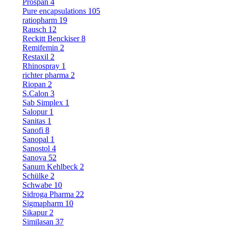
Prospan
4
Pure encapsulations
105
ratiopharm
19
Rausch
12
Reckitt Benckiser
8
Remifemin
2
Restaxil
2
Rhinospray
1
richter pharma
2
Riopan
2
S.Calon
3
Sab Simplex
1
Salopur
1
Sanitas
1
Sanofi
8
Sanopal
1
Sanostol
4
Sanova
52
Sanum Kehlbeck
2
Schülke
2
Schwabe
10
Sidroga Pharma
22
Sigmapharm
10
Sikapur
2
Similasan
37