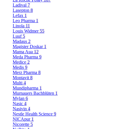
Ladival
7
Lasepton
8
Lefax
1
Leo Pharma
1
Linola
11
Louis Widmer
55
Luuf
5
Madaus
2
Magister Doskar
1
Mama Aua
12
Meda Pharma
9
Medice
2
Medis
9
Merz Pharma
8
Montavit
8
Multi
4
Mundipharma
1
Murnauers Bachblüten
1
Mylan
6
Nasic
4
Nasivin
4
Nestle Health Science
9
NICApur
1
Nicorette
5