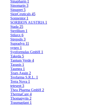
Sinapharm
1
Sinomarin
3
Sinupret
5
SkinCeuticals
45
Sonnentor
1
SORBION AUSTRIA
1
Stada
25
Sterillium
1
Stilaxx
6
Strepsils
3
Supradyn
11
syneo
1
Synformulas GmbH
1
Takeda
5
Tantum Verde
4
Taoasis
1
Taumea
1
Tears Again
2
Teofarma S.R.L.
1
Terra Nova
1
tetesept
3
Thea Pharma GmbH
2
ThermaCare
4
Thomapyrin
2
Traumaplant
1