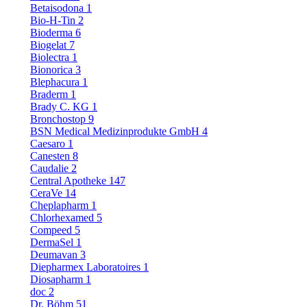
Betaisodona
1
Bio-H-Tin
2
Bioderma
6
Biogelat
7
Biolectra
1
Bionorica
3
Blephacura
1
Braderm
1
Brady C. KG
1
Bronchostop
9
BSN Medical Medizinprodukte GmbH
4
Caesaro
1
Canesten
8
Caudalie
2
Central Apotheke
147
CeraVe
14
Cheplapharm
1
Chlorhexamed
5
Compeed
5
DermaSel
1
Deumavan
3
Diepharmex Laboratoires
1
Diosapharm
1
doc
2
Dr. Böhm
51