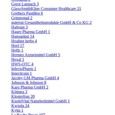
Gerot Lannach
3
GlaxoSmithKline Consumer Healthcare
21
Grethers Pastillen
6
Grippostad
2
guterrat Gesundheitsprodukte GmbH & Co KG
2
Hafesan
3
Hager Pharma GmbH
1
Hansaplast
14
Healing herbs
4
Heel
17
Helfe
1
Hermes Arzneimittel GmbH
5
Hexal
1
HWS-OTC
4
InfectoPharm
1
Insecticum
1
Jacoby GM Pharma GmbH
4
Johnson & Johnson
8
Karo Pharma GmbH
2
Kijimea
3
Klosterfrau
20
KnobiVital Naturheilmittel GmbH
1
Kwizda
24
Kytta
1
La Roche Posay
107