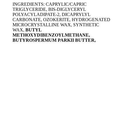
​​INGREDIENTS: CAPRYLIC/CAPRIC
TRIGLYCERIDE, BIS-DIGLYCERYL
POLYACYLADIPATE-2, DICAPRYLYL
CARBONATE, OZOKERITE, HYDROGENATED
MICROCRYSTALLINE WAX, SYNTHETIC
WAX,
BUTYL
METHOXYDIBENZOYLMETHANE,
BUTYROSPERMUM PARKII BUTTER,
ETHYLHEXYL SALICYLATE,
OCTOCRYLENE
, POLYGLYCERYL-3
DIISOSTEARATE,
ETHYLHEXYL
TRIAZONE, BIS-ETHYLHEXYLOXYPHENOL
METHOXYPHENYL TRIAZINE, SODIUM
HYALURONATE, TOCOPHERYL ACETATE,
BIS-ETHYLHEXYL HYDROXYDIMETHOXY
BENZYLMALONATE,
GLUCOMANNAN,
ETHYLHEXYL PALMITATE, ETHYL VANILLIN,
PENTAERYTHRITYL TETRA-DI-T-BUTYL ​
HYDROXYHYDROCINNAMATE,
TRIHYDROXYSTEARIN.
* Die Aktivstoffe sind in Fettschrift hervorgehoben.
Paraben tested*
Entwickelt, um Allergien zu vermeiden