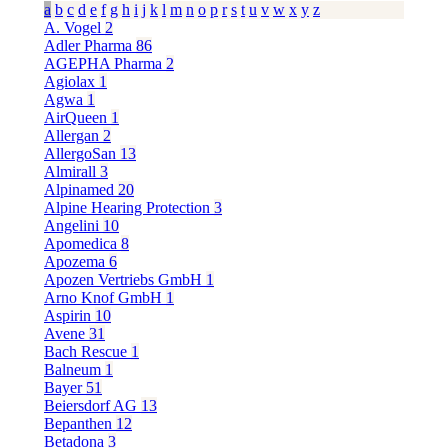
a
b
c
d
e
f
g
h
i
j
k
l
m
n
o
p
r
s
t
u
v
w
x
y
z
A. Vogel
2
Adler Pharma
86
AGEPHA Pharma
2
Agiolax
1
Agwa
1
AirQueen
1
Allergan
2
AllergoSan
13
Almirall
3
Alpinamed
20
Alpine Hearing Protection
3
Angelini
10
Apomedica
8
Apozema
6
Apozen Vertriebs GmbH
1
Arno Knof GmbH
1
Aspirin
10
Avene
31
Bach Rescue
1
Balneum
1
Bayer
51
Beiersdorf AG
13
Bepanthen
12
Betadona
3