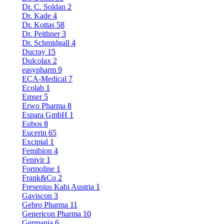
Dr. C. Soldan
2
Dr. Kade
4
Dr. Kottas
58
Dr. Peithner
3
Dr. Schmidgall
4
Ducray
15
Dulcolax
2
easypharm
9
ECA-Medical
7
Ecolab
1
Emser
5
Erwo Pharma
8
Espara GmbH
1
Eubos
8
Eucerin
65
Excipial
1
Femibion
4
Fenivir
1
Formoline
1
Frank&Co
2
Fresenius Kabi Austria
1
Gaviscon
3
Gebro Pharma
11
Genericon Pharma
10
Germania
6