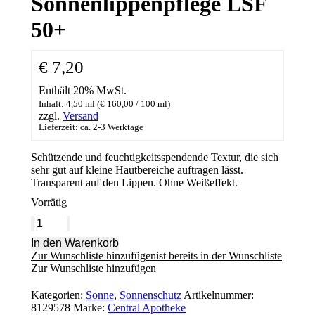
Sonnenlippenpflege LSF
50+
€
7,20
Enthält 20% MwSt.
Inhalt: 4,50 ml (
€
160,00
/ 100 ml)
zzgl.
Versand
Lieferzeit: ca. 2-3 Werktage
Schützende und feuchtigkeitsspendende Textur, die sich
sehr gut auf kleine Hautbereiche auftragen lässt.
Transparent auf den Lippen. Ohne Weißeffekt.
Vorrätig
Sonnenlippenpflege
LSF
In den Warenkorb
50+
Zur Wunschliste hinzufügen
ist bereits in der Wunschliste
Menge
Zur Wunschliste hinzufügen
Kategorien:
Sonne
,
Sonnenschutz
Artikelnummer:
8129578
Marke:
Central Apotheke