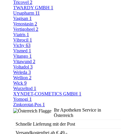
Tricovel
2
TWARDY GMBH
1
Ursapharm
11
Vagisan
1
Venostasin
2
Vertigoheel
2
Viatris
1
Vibrocil
1
Vichy
63
Vismed
1
Vitango
1
Vitawund
2
Voltadol
3
Weleda
3
Wellion
2
Wick
9
Wurzeltod
1
XYNDET-COSMETICS GMBH
1
Yomogi
1
Zinkorotat-Pos
1
Ihr Apotheken Service in
Österreich
Schnelle Lieferung mit der Post
Versandkostenfrei ab € 49,-