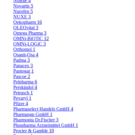
NoBite
4
Novartis
5
Nurofen
5
NUXE
3
Oekopharm
16
OLEOvital
3
Omega Pharma
3
OMNi-BiOTiC
12
OMNi-LOGiC
3
Orthomol
1
Osanit-Osa
4
Padma
3
Panaceo
3
Pantogar
1
Pascoe
2
Pelpharma
6
Perskindol
4
Petrasch
1
Pevaryl
1
Pfizer
4
Pharmaselect Handels GmbH
4
Pharmasgp GmbH
1
Pharmonta Dr.Fischer
3
Pluspharma Arzneimittel GmbH
1
Procter & Gamble
10