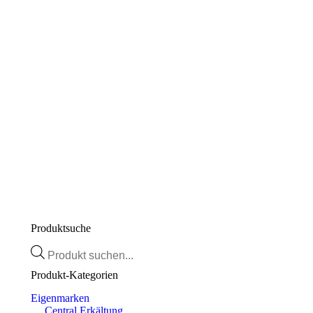
In Zusammenarbeit mit Universitätsinstituten entwickelt
Auf der empfindlichen Haut dermatologisch getestet
Wasserfest
Nickel < 0,0001% (1ppm)
*Parabene < 0,0001% (1ppm)
Sonnenspray Kids LSF 50+
€
28,60
Enthält 20% MwSt.
zzgl.
Versand
Lieferzeit: ca. 2-3 Werktage
Zum Produkt
Produktsuche
Products
search
Produkt-Kategorien
Eigenmarken
Central Erkältung