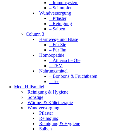
– Immunsystem
– Schnupfen
Wundversorgung
– Pflaster
– Reinigung
– Salben
Column 3
Harnwege und Blase
– Für Sie
– Für Ihn
Homöopathie
– Ätherische Öle
– TEM
Nahrungsmittel
– Bonbons & Fruchtbären
– Tee
Med. Hilfsmittel
Reinigung & Hygiene
Sonstige
Wärme- & Kältetherapie
Wundversorgung
Pflaster
Reinigung
Reinigung & Hygiene
Salben