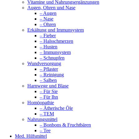
Vitamine und Nahrungsergänzungen
Augen, Ohren und Nase
– Augen
– Nase
– Ohren
Erkältung und Immunsystem
– Fieber
– Halsschmerzen
– Husten
– Immunsystem
– Schnupfen
Wundversorgung
– Pflaster
– Reinigung
– Salben
Harnwege und Blase
– Für Sie
– Für Ihn
Homöopathie
– Ätherische Öle
– TEM
Nahrungsmittel
– Bonbons & Fruchtbären
– Tee
Med. Hilfsmittel