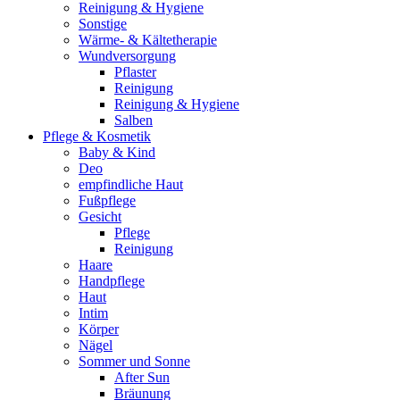
Reinigung & Hygiene
Sonstige
Wärme- & Kältetherapie
Wundversorgung
Pflaster
Reinigung
Reinigung & Hygiene
Salben
Pflege & Kosmetik
Baby & Kind
Deo
empfindliche Haut
Fußpflege
Gesicht
Pflege
Reinigung
Haare
Handpflege
Haut
Intim
Körper
Nägel
Sommer und Sonne
After Sun
Bräunung