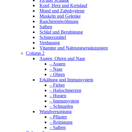
Fit und Schlank
Kopf, Herz und Kreislauf
Mund und Zahnhygiene
Muskeln und Gelenke
Raucherentwöhnung
Salben
Schlaf und Beruhigung
Schmerzmittel
Verdauung
Vitamine und Nahrungsergänzungen
Column 2
Augen, Ohren und Nase
– Augen
– Nase
– Ohren
Erkältung und Immunsystem
– Fieber
– Halsschmerzen
– Husten
– Immunsystem
– Schnupfen
Wundversorgung
– Pflaster
– Reinigung
– Salben