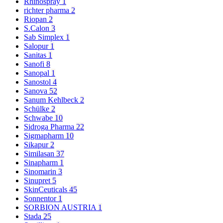
Rhinospray
1
richter pharma
2
Riopan
2
S.Calon
3
Sab Simplex
1
Salopur
1
Sanitas
1
Sanofi
8
Sanopal
1
Sanostol
4
Sanova
52
Sanum Kehlbeck
2
Schülke
2
Schwabe
10
Sidroga Pharma
22
Sigmapharm
10
Sikapur
2
Similasan
37
Sinapharm
1
Sinomarin
3
Sinupret
5
SkinCeuticals
45
Sonnentor
1
SORBION AUSTRIA
1
Stada
25