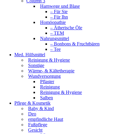
Column 3
Harnwege und Blase
– Für Sie
– Für Ihn
Homöopathie
– Ätherische Öle
– TEM
Nahrungsmittel
– Bonbons & Fruchtbären
– Tee
Med. Hilfsmittel
Reinigung & Hygiene
Sonstige
Wärme- & Kältetherapie
Wundversorgung
Pflaster
Reinigung
Reinigung & Hygiene
Salben
Pflege & Kosmetik
Baby & Kind
Deo
empfindliche Haut
Fußpflege
Gesicht