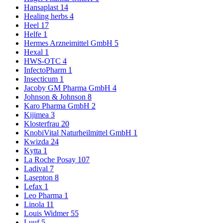
Hansaplast
14
Healing herbs
4
Heel
17
Helfe
1
Hermes Arzneimittel GmbH
5
Hexal
1
HWS-OTC
4
InfectoPharm
1
Insecticum
1
Jacoby GM Pharma GmbH
4
Johnson & Johnson
8
Karo Pharma GmbH
2
Kijimea
3
Klosterfrau
20
KnobiVital Naturheilmittel GmbH
1
Kwizda
24
Kytta
1
La Roche Posay
107
Ladival
7
Lasepton
8
Lefax
1
Leo Pharma
1
Linola
11
Louis Widmer
55
Luuf
5