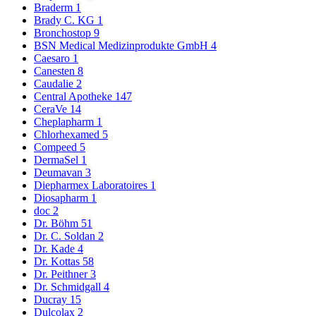
Braderm
1
Brady C. KG
1
Bronchostop
9
BSN Medical Medizinprodukte GmbH
4
Caesaro
1
Canesten
8
Caudalie
2
Central Apotheke
147
CeraVe
14
Cheplapharm
1
Chlorhexamed
5
Compeed
5
DermaSel
1
Deumavan
3
Diepharmex Laboratoires
1
Diosapharm
1
doc
2
Dr. Böhm
51
Dr. C. Soldan
2
Dr. Kade
4
Dr. Kottas
58
Dr. Peithner
3
Dr. Schmidgall
4
Ducray
15
Dulcolax
2