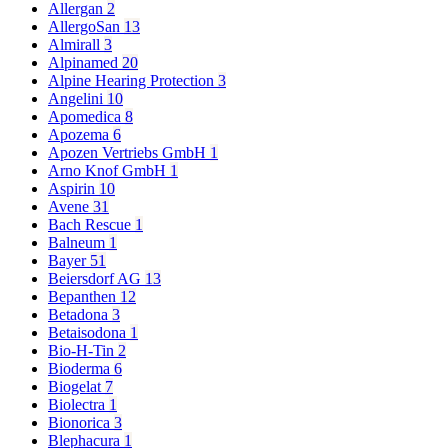
Allergan
2
AllergoSan
13
Almirall
3
Alpinamed
20
Alpine Hearing Protection
3
Angelini
10
Apomedica
8
Apozema
6
Apozen Vertriebs GmbH
1
Arno Knof GmbH
1
Aspirin
10
Avene
31
Bach Rescue
1
Balneum
1
Bayer
51
Beiersdorf AG
13
Bepanthen
12
Betadona
3
Betaisodona
1
Bio-H-Tin
2
Bioderma
6
Biogelat
7
Biolectra
1
Bionorica
3
Blephacura
1