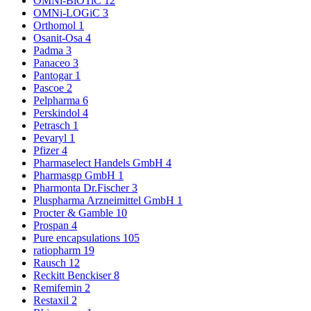
OMNi-BiOTiC
12
OMNi-LOGiC
3
Orthomol
1
Osanit-Osa
4
Padma
3
Panaceo
3
Pantogar
1
Pascoe
2
Pelpharma
6
Perskindol
4
Petrasch
1
Pevaryl
1
Pfizer
4
Pharmaselect Handels GmbH
4
Pharmasgp GmbH
1
Pharmonta Dr.Fischer
3
Pluspharma Arzneimittel GmbH
1
Procter & Gamble
10
Prospan
4
Pure encapsulations
105
ratiopharm
19
Rausch
12
Reckitt Benckiser
8
Remifemin
2
Restaxil
2