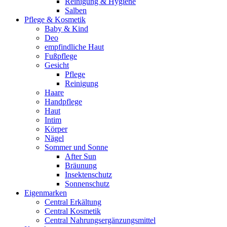
Reinigung & Hygiene
Salben
Pflege & Kosmetik
Baby & Kind
Deo
empfindliche Haut
Fußpflege
Gesicht
Pflege
Reinigung
Haare
Handpflege
Haut
Intim
Körper
Nägel
Sommer und Sonne
After Sun
Bräunung
Insektenschutz
Sonnenschutz
Eigenmarken
Central Erkältung
Central Kosmetik
Central Nahrungsergänzungsmittel