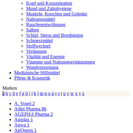
Kopf und Konzentration
Zugelassenes Arzneimittel: Zu Risiken und Nebenwirkungen lesen
Mund und Zahnhygiene
Sie die Packungsbeilage und fragen Sie Ihren Arzt oder Apotheker.
Muskeln, Knochen und Gelenke
Die angegebene empfohlene Tagesdosis nicht überschreiten. Für
Nahrungsmittel
Kinder unerreichbar aufbewahren.
Raucherentwöhnung
Salben
Schlaf, Stress und Beruhigung
Schmerzmittel
Stoffwechsel
Verdauung
Vitalität und Energie
Vitamine und Nahrungsergänzungen
Wundversorgung
Medizinische Hilfsmittel
Pflege & Kosmetik
Marken
a
b
c
d
e
f
g
h
i
j
k
l
m
n
o
p
r
s
t
u
v
w
x
y
z
A. Vogel
2
Adler Pharma
86
AGEPHA Pharma
2
Agiolax
1
Agwa
1
AirQueen
1