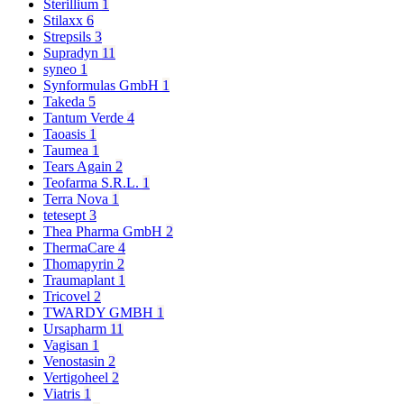
Sterillium
1
Stilaxx
6
Strepsils
3
Supradyn
11
syneo
1
Synformulas GmbH
1
Takeda
5
Tantum Verde
4
Taoasis
1
Taumea
1
Tears Again
2
Teofarma S.R.L.
1
Terra Nova
1
tetesept
3
Thea Pharma GmbH
2
ThermaCare
4
Thomapyrin
2
Traumaplant
1
Tricovel
2
TWARDY GMBH
1
Ursapharm
11
Vagisan
1
Venostasin
2
Vertigoheel
2
Viatris
1