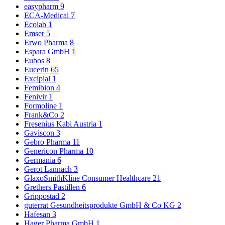
easypharm
9
ECA-Medical
7
Ecolab
1
Emser
5
Erwo Pharma
8
Espara GmbH
1
Eubos
8
Eucerin
65
Excipial
1
Femibion
4
Fenivir
1
Formoline
1
Frank&Co
2
Fresenius Kabi Austria
1
Gaviscon
3
Gebro Pharma
11
Genericon Pharma
10
Germania
6
Gerot Lannach
3
GlaxoSmithKline Consumer Healthcare
21
Grethers Pastillen
6
Grippostad
2
guterrat Gesundheitsprodukte GmbH & Co KG
2
Hafesan
3
Hager Pharma GmbH
1