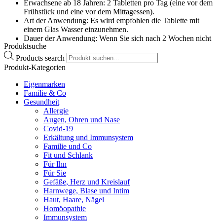
Erwachsene ab 18 Jahren: 2 Tabletten pro Tag (eine vor dem
Frühstück und eine vor dem Mittagessen).
Art der Anwendung: Es wird empfohlen die Tablette mit
einem Glas Wasser einzunehmen.
Dauer der Anwendung: Wenn Sie sich nach 2 Wochen nicht
Produktsuche
besser oder gar schlechter fühlen, wenden Sie sich an Ihren
Arzt.
Products search
Anwendung bei Kindern und Jugendlichen: Die Anwendung
Produkt-Kategorien
bei Kindern und Jugendlichen unter 18 Jahren wird aufgrund
fehlender Daten nicht empfohlen.
Eigenmarken
Familie & Co
Inhaltsstoffe
Gesundheit
Allergie
Augen, Ohren und Nase
Der Wirkstoff ist: Eine Filmtablette enthält 200 mg
Covid-19
Trockenextrakt aus Rhodiola rosea Wurzeln und Wurzelstock
Erkältung und Immunsystem
(1.5 – 5 : 1) (WS® 1375). Auszugsmittel: Ethanol 60%
Familie und Co
(m/m)
Fit und Schlank
Die sonstigen Bestandteile sind: Mikrokristalline Cellulose,
Für Ihn
Croscarmellose-Natrium, gefälltes Siliciumdioxid,
Für Sie
Magnesiumstearat, Hypromellose, Stearinsäure, Eisenoxidrot
Gefäße, Herz und Kreislauf
E 172, Titandioxid E 171, Antischaumemulsion.
Harnwege, Blase und Intim
Haut, Haare, Nägel
Homöopathie
Wichtige Hinweise:
Immunsystem