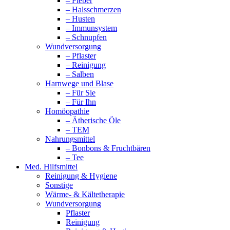
– Fieber
– Halsschmerzen
– Husten
– Immunsystem
– Schnupfen
Wundversorgung
– Pflaster
– Reinigung
– Salben
Harnwege und Blase
– Für Sie
– Für Ihn
Homöopathie
– Ätherische Öle
– TEM
Nahrungsmittel
– Bonbons & Fruchtbären
– Tee
Med. Hilfsmittel
Reinigung & Hygiene
Sonstige
Wärme- & Kältetherapie
Wundversorgung
Pflaster
Reinigung