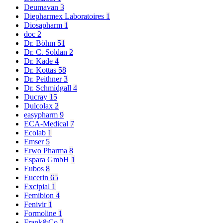
Deumavan
3
Diepharmex Laboratoires
1
Diosapharm
1
doc
2
Dr. Böhm
51
Dr. C. Soldan
2
Dr. Kade
4
Dr. Kottas
58
Dr. Peithner
3
Dr. Schmidgall
4
Ducray
15
Dulcolax
2
easypharm
9
ECA-Medical
7
Ecolab
1
Emser
5
Erwo Pharma
8
Espara GmbH
1
Eubos
8
Eucerin
65
Excipial
1
Femibion
4
Fenivir
1
Formoline
1
Frank&Co
2