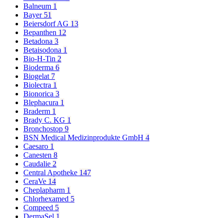
Balneum
1
Bayer
51
Beiersdorf AG
13
Bepanthen
12
Betadona
3
Betaisodona
1
Bio-H-Tin
2
Bioderma
6
Biogelat
7
Biolectra
1
Bionorica
3
Blephacura
1
Braderm
1
Brady C. KG
1
Bronchostop
9
BSN Medical Medizinprodukte GmbH
4
Caesaro
1
Canesten
8
Caudalie
2
Central Apotheke
147
CeraVe
14
Cheplapharm
1
Chlorhexamed
5
Compeed
5
DermaSel
1