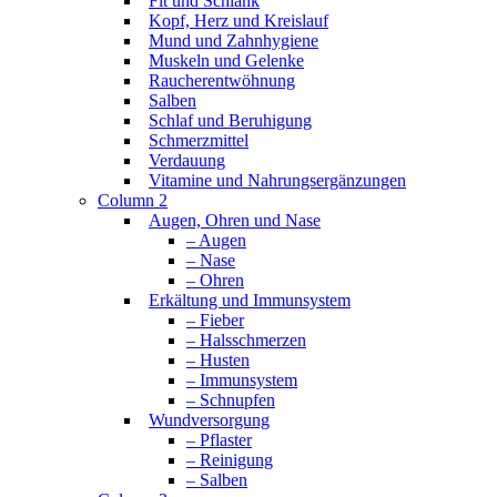
Fit und Schlank
Kopf, Herz und Kreislauf
Mund und Zahnhygiene
Muskeln und Gelenke
Raucherentwöhnung
Salben
Schlaf und Beruhigung
Schmerzmittel
Verdauung
Vitamine und Nahrungsergänzungen
Column 2
Augen, Ohren und Nase
– Augen
– Nase
– Ohren
Erkältung und Immunsystem
– Fieber
– Halsschmerzen
– Husten
– Immunsystem
– Schnupfen
Wundversorgung
– Pflaster
– Reinigung
– Salben