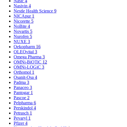
Nasic
4
Nasivin
4
Nestle Health Science
9
NICApur
1
Nicorette
5
NoBite
4
Novartis
5
Nurofen
5
NUXE
3
Oekopharm
16
OLEOvital
3
Omega Pharma
3
OMNi-BiOTiC
12
OMNi-LOGiC
3
Orthomol
1
Osanit-Osa
4
Padma
3
Panaceo
3
Pantogar
1
Pascoe
2
Pelpharma
6
Perskindol
4
Petrasch
1
Pevaryl
1
Pfizer
4