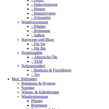
– Fieber
– Halsschmerzen
– Husten
– Immunsystem
– Schnupfen
Wundversorgung
– Pflaster
– Reinigung
– Salben
Harnwege und Blase
– Für Sie
– Für Ihn
Homöopathie
– Ätherische Öle
– TEM
Nahrungsmittel
– Bonbons & Fruchtbären
– Tee
Med. Hilfsmittel
Reinigung & Hygiene
Sonstige
Wärme- & Kältetherapie
Wundversorgung
Pflaster
Reinigung