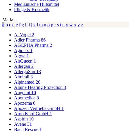
Medizinische Hilfsmittel
Pflege & Kosmetik
Marken
a
b
c
d
e
f
g
h
i
j
k
l
m
n
o
p
r
s
t
u
v
w
x
y
z
A. Vogel
2
Adler Pharma
86
AGEPHA Pharma
2
Agiolax
1
Agwa
1
AirQueen
1
Allergan
2
AllergoSan
13
Almirall
3
Alpinamed
20
Alpine Hearing Protection
3
Angelini
10
Apomedica
8
Apozema
6
Apozen Vertriebs GmbH
1
Arno Knof GmbH
1
Aspirin
10
Avene
31
Bach Rescue
1