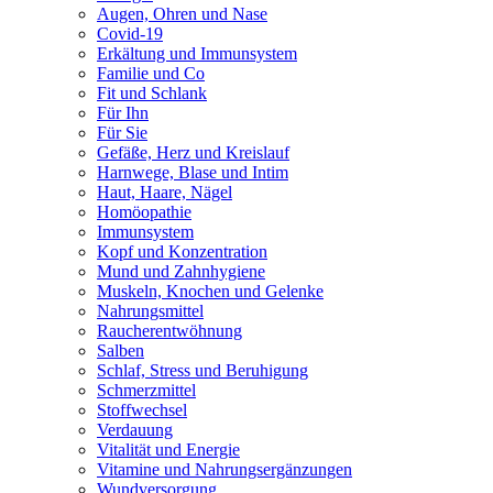
Augen, Ohren und Nase
Covid-19
Erkältung und Immunsystem
Familie und Co
Fit und Schlank
Für Ihn
Für Sie
Gefäße, Herz und Kreislauf
Harnwege, Blase und Intim
Haut, Haare, Nägel
Homöopathie
Immunsystem
Kopf und Konzentration
Mund und Zahnhygiene
Muskeln, Knochen und Gelenke
Nahrungsmittel
Raucherentwöhnung
Salben
Schlaf, Stress und Beruhigung
Schmerzmittel
Stoffwechsel
Verdauung
Vitalität und Energie
Vitamine und Nahrungsergänzungen
Wundversorgung