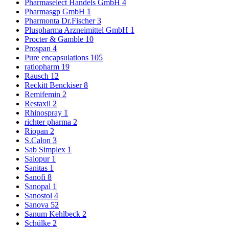
Pharmaselect Handels GmbH
4
Pharmasgp GmbH
1
Pharmonta Dr.Fischer
3
Pluspharma Arzneimittel GmbH
1
Procter & Gamble
10
Prospan
4
Pure encapsulations
105
ratiopharm
19
Rausch
12
Reckitt Benckiser
8
Remifemin
2
Restaxil
2
Rhinospray
1
richter pharma
2
Riopan
2
S.Calon
3
Sab Simplex
1
Salopur
1
Sanitas
1
Sanofi
8
Sanopal
1
Sanostol
4
Sanova
52
Sanum Kehlbeck
2
Schülke
2