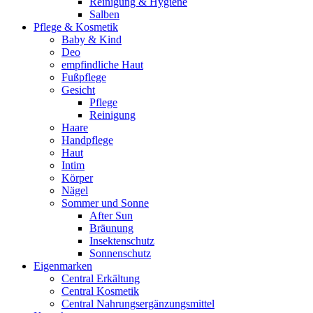
Reinigung & Hygiene
Salben
Pflege & Kosmetik
Baby & Kind
Deo
empfindliche Haut
Fußpflege
Gesicht
Pflege
Reinigung
Haare
Handpflege
Haut
Intim
Körper
Nägel
Sommer und Sonne
After Sun
Bräunung
Insektenschutz
Sonnenschutz
Eigenmarken
Central Erkältung
Central Kosmetik
Central Nahrungsergänzungsmittel