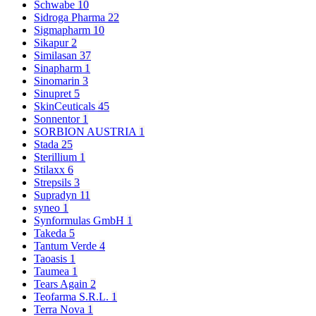
Schwabe
10
Sidroga Pharma
22
Sigmapharm
10
Sikapur
2
Similasan
37
Sinapharm
1
Sinomarin
3
Sinupret
5
SkinCeuticals
45
Sonnentor
1
SORBION AUSTRIA
1
Stada
25
Sterillium
1
Stilaxx
6
Strepsils
3
Supradyn
11
syneo
1
Synformulas GmbH
1
Takeda
5
Tantum Verde
4
Taoasis
1
Taumea
1
Tears Again
2
Teofarma S.R.L.
1
Terra Nova
1