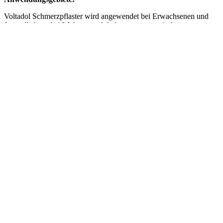
Voltadol Schmerzpflaster wird angewendet bei Erwachsenen und
Jugendlichen ab 16 Jahren zur lokalen, symptomatischen
Kurzzeitbehandlung von Schmerzen bei akuten Zerrungen,
Verstauchungen oder Prellungen an Armen und Beinen infolge einer
stumpfen Verletzung, z.B. Sportverletzungen.
Wirkstoff:
Diclofenac-Natrium
Inhaltsstoffe:
Der Wirkstoff ist Diclofenac-Natrium. Jedes wirkstoffhaltige Pflaster
enthält 140 mg Diclofenac-Natrium.
Die sonstigen Bestandteile sind: Trägerfolie: Polyester, unverwebtes
Stützgewebe; Klebeschicht: Basisches Butylmethacrylat-
Copolymer, Acrylat Copolymer, PEG 12-
Stearat, Sorbitanoleat; Schutzfolie: Papier, einseitig Silicon
beschichtet