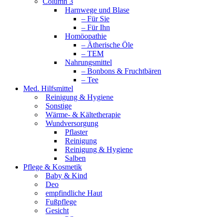
Column 3
Harnwege und Blase
– Für Sie
– Für Ihn
Homöopathie
– Ätherische Öle
– TEM
Nahrungsmittel
– Bonbons & Fruchtbären
– Tee
Med. Hilfsmittel
Reinigung & Hygiene
Sonstige
Wärme- & Kältetherapie
Wundversorgung
Pflaster
Reinigung
Reinigung & Hygiene
Salben
Pflege & Kosmetik
Baby & Kind
Deo
empfindliche Haut
Fußpflege
Gesicht