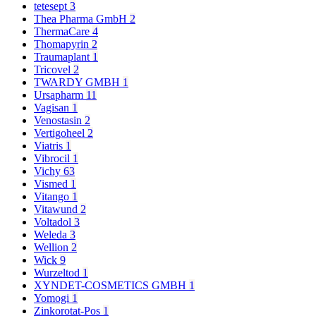
tetesept
3
Thea Pharma GmbH
2
ThermaCare
4
Thomapyrin
2
Traumaplant
1
Tricovel
2
TWARDY GMBH
1
Ursapharm
11
Vagisan
1
Venostasin
2
Vertigoheel
2
Viatris
1
Vibrocil
1
Vichy
63
Vismed
1
Vitango
1
Vitawund
2
Voltadol
3
Weleda
3
Wellion
2
Wick
9
Wurzeltod
1
XYNDET-COSMETICS GMBH
1
Yomogi
1
Zinkorotat-Pos
1