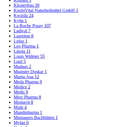
Kijimea
3
Klosterfrau
20
KnobiVital Naturheilmittel GmbH
1
Kwizda
24
Kytta
1
La Roche Posay
107
Ladival
7
Lasepton
8
Lefax
1
Leo Pharma
1
Linola
11
Louis Widmer
55
Luuf
5
Madaus
2
Magister Doskar
1
Mama Aua
12
Meda Pharma
9
Medice
2
Medis
9
Merz Pharma
8
Montavit
8
Multi
4
Mundipharma
1
Murnauers Bachblüten
1
Mylan
6