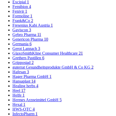
Excipial
1
Femibion
4
Fenivir
1
Formoline
1
Frank&Co
2
Fresenius Kabi Austria
1
Gaviscon
3
Gebro Pharma
11
Genericon Pharma
10
Germania
6
Gerot Lannach
3
GlaxoSmithKline Consumer Healthcare
21
Grethers Pastillen
6
Grippostad
2
guterrat Gesundheitsprodukte GmbH & Co KG
2
Hafesan
3
Hager Pharma GmbH
1
Hansaplast
14
Healing herbs
4
Heel
17
Helfe
1
Hermes Arzneimittel GmbH
5
Hexal
1
HWS-OTC
4
InfectoPharm
1