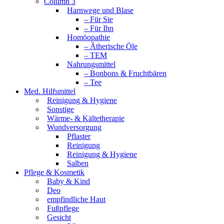
Column 3
Harnwege und Blase
– Für Sie
– Für Ihn
Homöopathie
– Ätherische Öle
– TEM
Nahrungsmittel
– Bonbons & Fruchtbären
– Tee
Med. Hilfsmittel
Reinigung & Hygiene
Sonstige
Wärme- & Kältetherapie
Wundversorgung
Pflaster
Reinigung
Reinigung & Hygiene
Salben
Pflege & Kosmetik
Baby & Kind
Deo
empfindliche Haut
Fußpflege
Gesicht