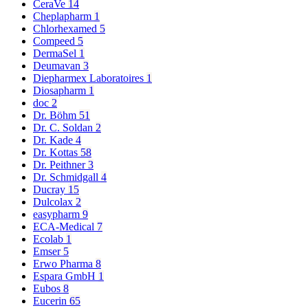
CeraVe
14
Cheplapharm
1
Chlorhexamed
5
Compeed
5
DermaSel
1
Deumavan
3
Diepharmex Laboratoires
1
Diosapharm
1
doc
2
Dr. Böhm
51
Dr. C. Soldan
2
Dr. Kade
4
Dr. Kottas
58
Dr. Peithner
3
Dr. Schmidgall
4
Ducray
15
Dulcolax
2
easypharm
9
ECA-Medical
7
Ecolab
1
Emser
5
Erwo Pharma
8
Espara GmbH
1
Eubos
8
Eucerin
65