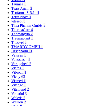
Taumea
1
Tears Again
2
Teofarma S.R.L.
1
Terra Nova
1
tetesept
3
Thea Pharma GmbH
2
ThermaCare
4
Thomapyrin
2
Traumaplant
1
Tricovel
2
TWARDY GMBH
1
Ursapharm
11
Vagisan
1
Venostasin
2
Vertigoheel
2
Viatris
1
Vibrocil
1
Vichy
63
Vismed
1
Vitango
1
Vitawund
2
Voltadol
3
Weleda
3
Wellion
2