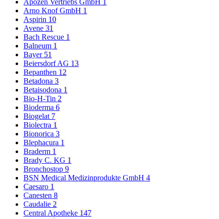
Apozen Vertriebs GmbH
1
Arno Knof GmbH
1
Aspirin
10
Avene
31
Bach Rescue
1
Balneum
1
Bayer
51
Beiersdorf AG
13
Bepanthen
12
Betadona
3
Betaisodona
1
Bio-H-Tin
2
Bioderma
6
Biogelat
7
Biolectra
1
Bionorica
3
Blephacura
1
Braderm
1
Brady C. KG
1
Bronchostop
9
BSN Medical Medizinprodukte GmbH
4
Caesaro
1
Canesten
8
Caudalie
2
Central Apotheke
147