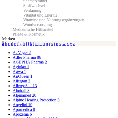
Schmerzmittel
Stoffwechsel
Verdauung
Vitalität und Energie
Vitamine und Nahrungsergänzungen
Wundversorgung
Medizinische Hilfsmittel
Pflege & Kosmetik
Marken
a
b
c
d
e
f
g
h
i
j
k
l
m
n
o
p
r
s
t
u
v
w
x
y
z
A. Vogel
2
Adler Pharma
86
AGEPHA Pharma
2
Agiolax
1
Agwa
1
AirQueen
1
Allergan
2
AllergoSan
13
Almirall
3
Alpinamed
20
Alpine Hearing Protection
3
Angelini
10
Apomedica
8
Apozema
6