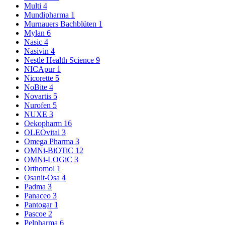
Multi
4
Mundipharma
1
Murnauers Bachblüten
1
Mylan
6
Nasic
4
Nasivin
4
Nestle Health Science
9
NICApur
1
Nicorette
5
NoBite
4
Novartis
5
Nurofen
5
NUXE
3
Oekopharm
16
OLEOvital
3
Omega Pharma
3
OMNi-BiOTiC
12
OMNi-LOGiC
3
Orthomol
1
Osanit-Osa
4
Padma
3
Panaceo
3
Pantogar
1
Pascoe
2
Pelpharma
6