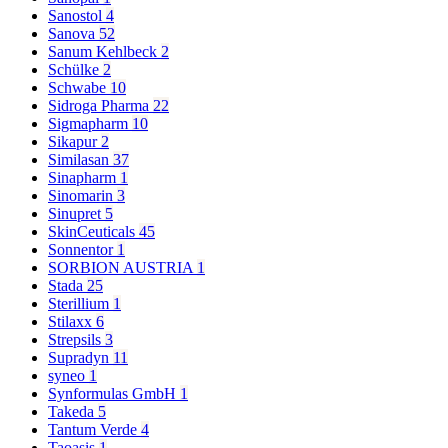
Sanostol
4
Sanova
52
Sanum Kehlbeck
2
Schülke
2
Schwabe
10
Sidroga Pharma
22
Sigmapharm
10
Sikapur
2
Similasan
37
Sinapharm
1
Sinomarin
3
Sinupret
5
SkinCeuticals
45
Sonnentor
1
SORBION AUSTRIA
1
Stada
25
Sterillium
1
Stilaxx
6
Strepsils
3
Supradyn
11
syneo
1
Synformulas GmbH
1
Takeda
5
Tantum Verde
4
Taoasis
1