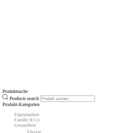
GeloRevoice Halstabletten
€
10,80
Enthält 10% MwSt.
zzgl.
Versand
Lieferzeit: ca. 2-3 Werktage
Zum Produkt
Dieses Produkt weist mehrere
Varianten auf. Die Optionen können auf der
Produktseite gewählt werden
Produktsuche
Products search
Produkt-Kategorien
Eigenmarken
Familie & Co
Gesundheit
Allergie