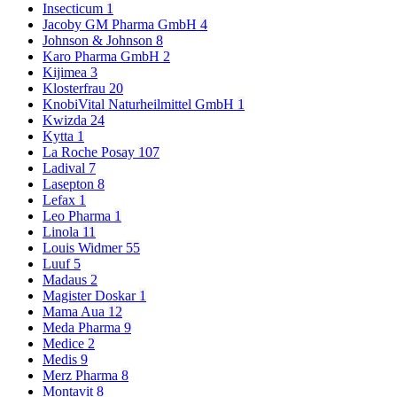
Insecticum
1
Jacoby GM Pharma GmbH
4
Johnson & Johnson
8
Karo Pharma GmbH
2
Kijimea
3
Klosterfrau
20
KnobiVital Naturheilmittel GmbH
1
Kwizda
24
Kytta
1
La Roche Posay
107
Ladival
7
Lasepton
8
Lefax
1
Leo Pharma
1
Linola
11
Louis Widmer
55
Luuf
5
Madaus
2
Magister Doskar
1
Mama Aua
12
Meda Pharma
9
Medice
2
Medis
9
Merz Pharma
8
Montavit
8