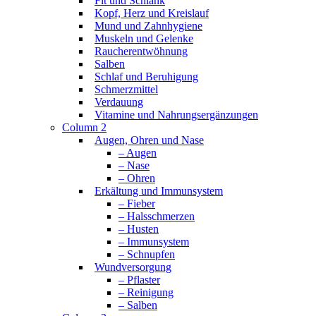
Fit und Schlank
Kopf, Herz und Kreislauf
Mund und Zahnhygiene
Muskeln und Gelenke
Raucherentwöhnung
Salben
Schlaf und Beruhigung
Schmerzmittel
Verdauung
Vitamine und Nahrungsergänzungen
Column 2
Augen, Ohren und Nase
– Augen
– Nase
– Ohren
Erkältung und Immunsystem
– Fieber
– Halsschmerzen
– Husten
– Immunsystem
– Schnupfen
Wundversorgung
– Pflaster
– Reinigung
– Salben