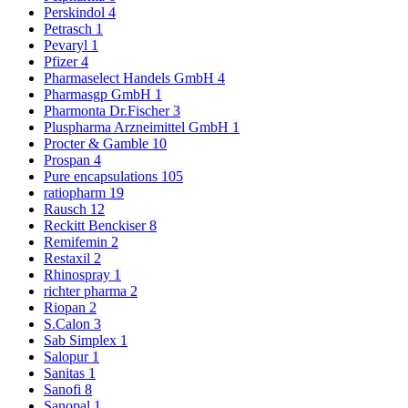
Perskindol
4
Petrasch
1
Pevaryl
1
Pfizer
4
Pharmaselect Handels GmbH
4
Pharmasgp GmbH
1
Pharmonta Dr.Fischer
3
Pluspharma Arzneimittel GmbH
1
Procter & Gamble
10
Prospan
4
Pure encapsulations
105
ratiopharm
19
Rausch
12
Reckitt Benckiser
8
Remifemin
2
Restaxil
2
Rhinospray
1
richter pharma
2
Riopan
2
S.Calon
3
Sab Simplex
1
Salopur
1
Sanitas
1
Sanofi
8
Sanopal
1