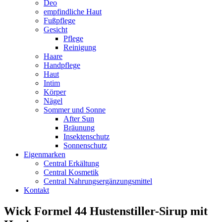
Deo
empfindliche Haut
Fußpflege
Gesicht
Pflege
Reinigung
Haare
Handpflege
Haut
Intim
Körper
Nägel
Sommer und Sonne
After Sun
Bräunung
Insektenschutz
Sonnenschutz
Eigenmarken
Central Erkältung
Central Kosmetik
Central Nahrungsergänzungsmittel
Kontakt
Wick Formel 44 Hustenstiller-Sirup mit