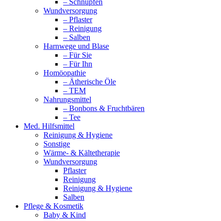
– Schnupfen
Wundversorgung
– Pflaster
– Reinigung
– Salben
Harnwege und Blase
– Für Sie
– Für Ihn
Homöopathie
– Ätherische Öle
– TEM
Nahrungsmittel
– Bonbons & Fruchtbären
– Tee
Med. Hilfsmittel
Reinigung & Hygiene
Sonstige
Wärme- & Kältetherapie
Wundversorgung
Pflaster
Reinigung
Reinigung & Hygiene
Salben
Pflege & Kosmetik
Baby & Kind