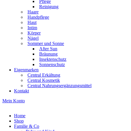
Pflege
Reinigung
Haare
Handpflege
Haut
Intim
Körper
Nägel
Sommer und Sonne
After Sun
Bräunung
Insektenschutz
Sonnenschutz
Eigenmarken
Central Erkältung
Central Kosmetik
Central Nahrungsergänzungsmittel
Kontakt
Mein Konto
Warenkorb
Home
Shop
Familie & Co