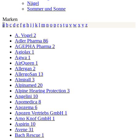
Nägel
Sommer und Sonne
Marken
a
b
c
d
e
f
g
h
i
j
k
l
m
n
o
p
r
s
t
u
v
w
x
y
z
A. Vogel
2
Adler Pharma
86
AGEPHA Pharma
2
Agiolax
1
Agwa
1
AirQueen
1
Allergan
2
AllergoSan
13
Almirall
3
Alpinamed
20
Alpine Hearing Protection
3
Angelini
10
Apomedica
8
Apozema
6
Apozen Vertriebs GmbH
1
Arno Knof GmbH
1
Aspirin
10
Avene
31
Bach Rescue
1