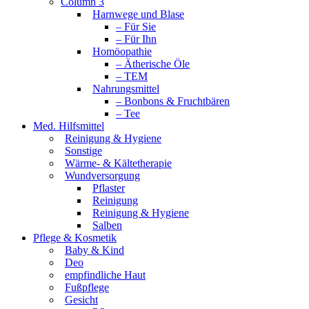
Column 3
Harnwege und Blase
– Für Sie
– Für Ihn
Homöopathie
– Ätherische Öle
– TEM
Nahrungsmittel
– Bonbons & Fruchtbären
– Tee
Med. Hilfsmittel
Reinigung & Hygiene
Sonstige
Wärme- & Kältetherapie
Wundversorgung
Pflaster
Reinigung
Reinigung & Hygiene
Salben
Pflege & Kosmetik
Baby & Kind
Deo
empfindliche Haut
Fußpflege
Gesicht