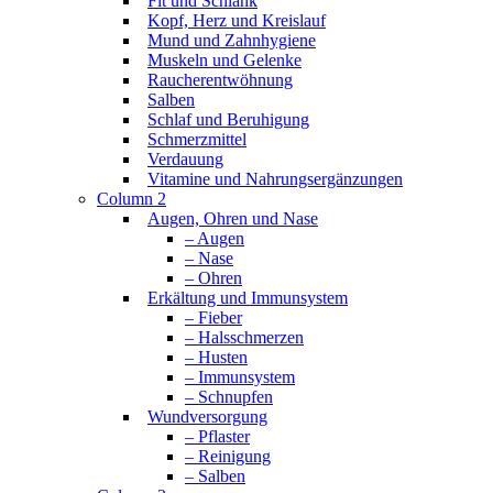
Fit und Schlank
Kopf, Herz und Kreislauf
Mund und Zahnhygiene
Muskeln und Gelenke
Raucherentwöhnung
Salben
Schlaf und Beruhigung
Schmerzmittel
Verdauung
Vitamine und Nahrungsergänzungen
Column 2
Augen, Ohren und Nase
– Augen
– Nase
– Ohren
Erkältung und Immunsystem
– Fieber
– Halsschmerzen
– Husten
– Immunsystem
– Schnupfen
Wundversorgung
– Pflaster
– Reinigung
– Salben