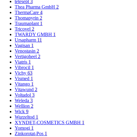
tetesept
3
Thea Pharma GmbH
2
ThermaCare
4
Thomapyrin
2
Traumaplant
1
Tricovel
2
TWARDY GMBH
1
Ursapharm
11
Vagisan
1
Venostasin
2
Vertigoheel
2
Viatris
1
Vibrocil
1
Vichy
63
Vismed
1
Vitango
1
Vitawund
2
Voltadol
3
Weleda
3
Wellion
2
Wick
9
Wurzeltod
1
XYNDET-COSMETICS GMBH
1
Yomogi
1
Zinkorotat-Pos
1