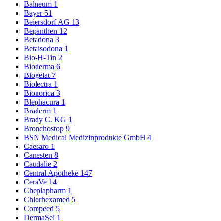
Balneum
1
Bayer
51
Beiersdorf AG
13
Bepanthen
12
Betadona
3
Betaisodona
1
Bio-H-Tin
2
Bioderma
6
Biogelat
7
Biolectra
1
Bionorica
3
Blephacura
1
Braderm
1
Brady C. KG
1
Bronchostop
9
BSN Medical Medizinprodukte GmbH
4
Caesaro
1
Canesten
8
Caudalie
2
Central Apotheke
147
CeraVe
14
Cheplapharm
1
Chlorhexamed
5
Compeed
5
DermaSel
1