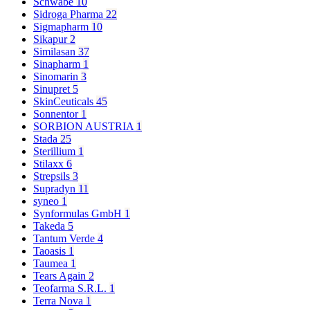
Schwabe
10
Sidroga Pharma
22
Sigmapharm
10
Sikapur
2
Similasan
37
Sinapharm
1
Sinomarin
3
Sinupret
5
SkinCeuticals
45
Sonnentor
1
SORBION AUSTRIA
1
Stada
25
Sterillium
1
Stilaxx
6
Strepsils
3
Supradyn
11
syneo
1
Synformulas GmbH
1
Takeda
5
Tantum Verde
4
Taoasis
1
Taumea
1
Tears Again
2
Teofarma S.R.L.
1
Terra Nova
1