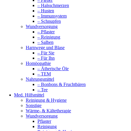
– Fieber
– Halsschmerzen
– Husten
– Immunsystem
– Schnupfen
Wundversorgung
– Pflaster
– Reinigung
– Salben
Harnwege und Blase
– Für Sie
– Für Ihn
Homöopathie
– Ätherische Öle
– TEM
Nahrungsmittel
– Bonbons & Fruchtbären
– Tee
Med. Hilfsmittel
Reinigung & Hygiene
Sonstige
Wärme- & Kältetherapie
Wundversorgung
Pflaster
Reinigung