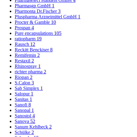
Pharmaselect Handels GmbH
4
Pharmasgp GmbH
1
Pharmonta Dr.Fischer
3
Pluspharma Arzneimittel GmbH
1
Procter & Gamble
10
Prospan
4
Pure encapsulations
105
ratiopharm
19
Rausch
12
Reckitt Benckiser
8
Remifemin
2
Restaxil
2
Rhinospray
1
richter pharma
2
Riopan
2
S.Calon
3
Sab Simplex
1
Salopur
1
Sanitas
1
Sanofi
8
Sanopal
1
Sanostol
4
Sanova
52
Sanum Kehlbeck
2
Schülke
2