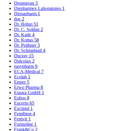
Deumavan
3
Diepharmex Laboratoires
1
Diosapharm
1
doc
2
Dr. Böhm
51
Dr. C. Soldan
2
Dr. Kade
4
Dr. Kottas
58
Dr. Peithner
3
Dr. Schmidgall
4
Ducray
15
Dulcolax
2
easypharm
9
ECA-Medical
7
Ecolab
1
Emser
5
Erwo Pharma
8
Espara GmbH
1
Eubos
8
Eucerin
65
Excipial
1
Femibion
4
Fenivir
1
Formoline
1
Frank&Co
2