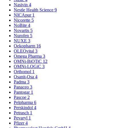
Nasivin
4
Nestle Health Science
9
NICApur
1
Nicorette
5
NoBite
4
Novartis
5
Nurofen
5
NUXE
3
Oekopharm
16
OLEOvital
3
Omega Pharma
3
OMNi-BiOTiC
12
OMNi-LOGiC
3
Orthomol
1
Osanit-Osa
4
Padma
3
Panaceo
3
Pantogar
1
Pascoe
2
Pelpharma
6
Perskindol
4
Petrasch
1
Pevaryl
1
Pfizer
4