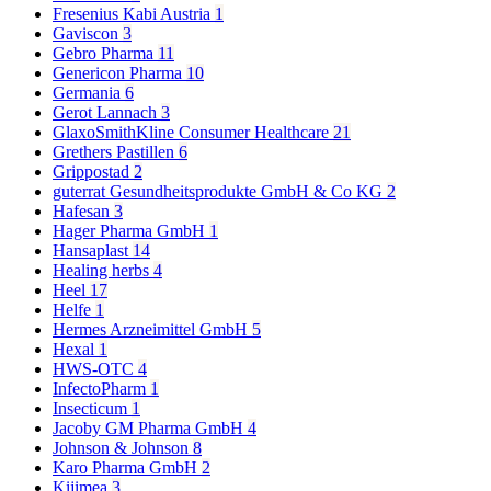
Fresenius Kabi Austria
1
Gaviscon
3
Gebro Pharma
11
Genericon Pharma
10
Germania
6
Gerot Lannach
3
GlaxoSmithKline Consumer Healthcare
21
Grethers Pastillen
6
Grippostad
2
guterrat Gesundheitsprodukte GmbH & Co KG
2
Hafesan
3
Hager Pharma GmbH
1
Hansaplast
14
Healing herbs
4
Heel
17
Helfe
1
Hermes Arzneimittel GmbH
5
Hexal
1
HWS-OTC
4
InfectoPharm
1
Insecticum
1
Jacoby GM Pharma GmbH
4
Johnson & Johnson
8
Karo Pharma GmbH
2
Kijimea
3