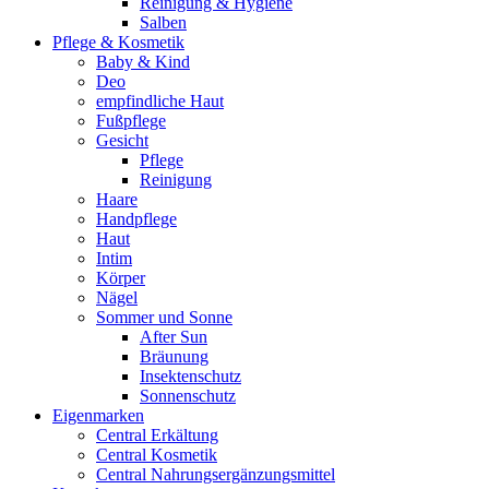
Reinigung & Hygiene
Salben
Pflege & Kosmetik
Baby & Kind
Deo
empfindliche Haut
Fußpflege
Gesicht
Pflege
Reinigung
Haare
Handpflege
Haut
Intim
Körper
Nägel
Sommer und Sonne
After Sun
Bräunung
Insektenschutz
Sonnenschutz
Eigenmarken
Central Erkältung
Central Kosmetik
Central Nahrungsergänzungsmittel