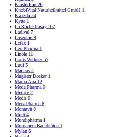
Klosterfrau
20
KnobiVital Naturheilmittel GmbH
1
Kwizda
24
Kytta
1
La Roche Posay
107
Ladival
7
Lasepton
8
Lefax
1
Leo Pharma
1
Linola
11
Louis Widmer
55
Luuf
5
Madaus
2
Magister Doskar
1
Mama Aua
12
Meda Pharma
9
Medice
2
Medis
9
Merz Pharma
8
Montavit
8
Multi
4
Mundipharma
1
Murnauers Bachblüten
1
Mylan
6
Nasic
4