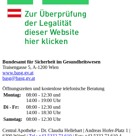
Bundesamt für Sicherheit im Gesundheitswesen
Traisengasse 5, A-1200 Wien
www.basg.gv.at
basg@basg.gv.at
Öffnungszeiten und kostenlose telefonische Beratung
Montag:
08:00 - 12:30 und
14:00 - 19:00 Uhr
Di - Fr:
08:00 - 12:30 und
14:00 - 18:30 Uhr
Samstag:
08:00 - 12:30 Uhr
Central Apotheke – Dr. Claudia Hellebart | Andreas Hofer-Platz 1 |
6300 Wörgl |
Tel.: +43 5332 73 610
| Fax: +43 5332 73 610 4