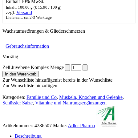
Enthält 10% MwSt.
Inhalt: 100,00 g (
€
15,90
/ 100 g)
zzgl.
Versand
Lieferzeit: ca. 2-3 Werktage
Wachstumsstörungen & Gliederschmerzen
Gebrauchsinformation
Vorrätig
Zell Juvebene Komplex Menge
In den Warenkorb
Zur Wunschliste hinzufügen
ist bereits in der Wunschliste
Zur Wunschliste hinzufügen
Kategorien:
Familie und Co
,
Muskeln, Knochen und Gelenke
,
Schüssler Salze
,
Vitamine und Nahrungsergänzungen
Artikelnummer:
4286507
Marke:
Adler Pharma
Beschreibung