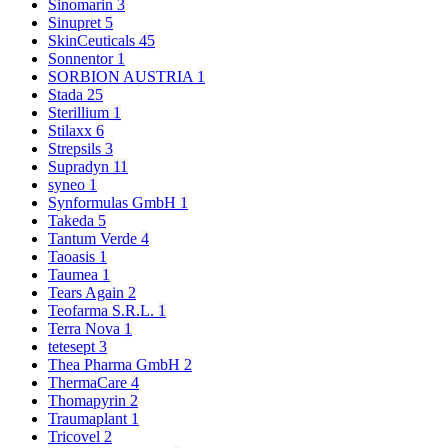
Sinomarin
3
Sinupret
5
SkinCeuticals
45
Sonnentor
1
SORBION AUSTRIA
1
Stada
25
Sterillium
1
Stilaxx
6
Strepsils
3
Supradyn
11
syneo
1
Synformulas GmbH
1
Takeda
5
Tantum Verde
4
Taoasis
1
Taumea
1
Tears Again
2
Teofarma S.R.L.
1
Terra Nova
1
tetesept
3
Thea Pharma GmbH
2
ThermaCare
4
Thomapyrin
2
Traumaplant
1
Tricovel
2