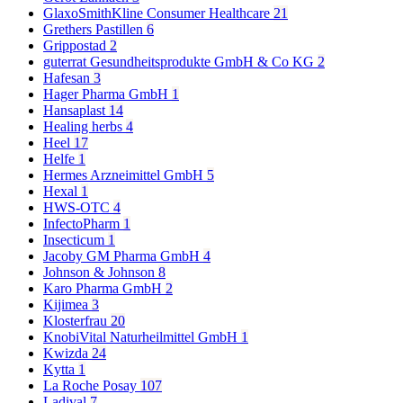
GlaxoSmithKline Consumer Healthcare
21
Grethers Pastillen
6
Grippostad
2
guterrat Gesundheitsprodukte GmbH & Co KG
2
Hafesan
3
Hager Pharma GmbH
1
Hansaplast
14
Healing herbs
4
Heel
17
Helfe
1
Hermes Arzneimittel GmbH
5
Hexal
1
HWS-OTC
4
InfectoPharm
1
Insecticum
1
Jacoby GM Pharma GmbH
4
Johnson & Johnson
8
Karo Pharma GmbH
2
Kijimea
3
Klosterfrau
20
KnobiVital Naturheilmittel GmbH
1
Kwizda
24
Kytta
1
La Roche Posay
107
Ladival
7