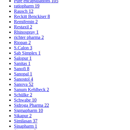
Pure encapsulations
105
ratiopharm
19
Rausch
12
Reckitt Benckiser
8
Remifemin
2
Restaxil
2
Rhinospray
1
richter pharma
2
Riopan
2
S.Calon
3
Sab Simplex
1
Salopur
1
Sanitas
1
Sanofi
8
Sanopal
1
Sanostol
4
Sanova
52
Sanum Kehlbeck
2
Schülke
2
Schwabe
10
Sidroga Pharma
22
Sigmapharm
10
Sikapur
2
Similasan
37
Sinapharm
1