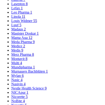
Lasepton
8
Lefax
1
Leo Pharma
1
Linola
11
Louis Widmer
55
Luuf
5
Madaus
2
Magister Doskar
1
Mama Aua
12
Meda Pharma
9
Medice
2
Medis
9
Merz Pharma
8
Montavit
8
Multi
4
Mundipharma
1
Murnauers Bachblüten
1
Mylan
6
Nasic
4
Nasivin
4
Nestle Health Science
9
NICApur
1
Nicorette
5
NoBite
4