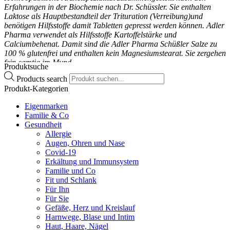
Erfahrungen in der Biochemie nach Dr. Schüssler. Sie enthalten
Laktose als Hauptbestandteil der Trituration (Verreibung)und
benötigen Hilfsstoffe damit Tabletten gepresst werden können. Adler
Pharma verwendet als Hilfsstoffe Kartoffelstärke und
Calciumbehenat. Damit sind die Adler Pharma Schüßler Salze zu
100 % glutenfrei und enthalten kein Magnesiumstearat. Sie zergehen
fein-samtig im Mund.
Produktsuche
Products search
Registrierte homöopathische Arzneispezialität. Zu Risiken und
Produkt-Kategorien
Nebenwirkungen lesen Sie die Packungsbeilage und fragen Sie Ihre
Ärztin, Ihren Arzt oder in Ihrer Apotheke. Die angegebene
Eigenmarken
empfohlene Tagesdosis nicht überschreiten. Für Kinder
Familie & Co
unerreichbar aufbewahren.
Gesundheit
Allergie
Augen, Ohren und Nase
Covid-19
Erkältung und Immunsystem
Familie und Co
Fit und Schlank
Für Ihn
Für Sie
Gefäße, Herz und Kreislauf
Harnwege, Blase und Intim
Haut, Haare, Nägel