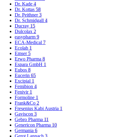
Dr. Kade
4
Dr. Kottas
58
Dr. Peithner
3
Dr. Schmidgall
4
Ducray
15
Dulcolax
2
easypharm
9
ECA-Medical
7
Ecolab
1
Emser
5
Erwo Pharma
8
Espara GmbH
1
Eubos
8
Eucerin
65
Excipial
1
Femibion
4
Fenivir
1
Formoline
1
Frank&Co
2
Fresenius Kabi Austria
1
Gaviscon
3
Gebro Pharma
11
Genericon Pharma
10
Germania
6
Gerot Lannach
3