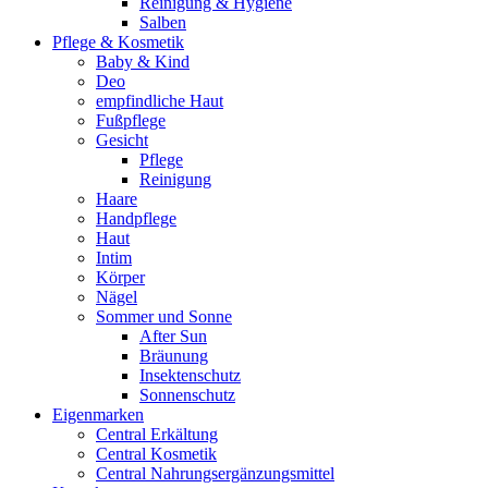
Reinigung & Hygiene
Salben
Pflege & Kosmetik
Baby & Kind
Deo
empfindliche Haut
Fußpflege
Gesicht
Pflege
Reinigung
Haare
Handpflege
Haut
Intim
Körper
Nägel
Sommer und Sonne
After Sun
Bräunung
Insektenschutz
Sonnenschutz
Eigenmarken
Central Erkältung
Central Kosmetik
Central Nahrungsergänzungsmittel