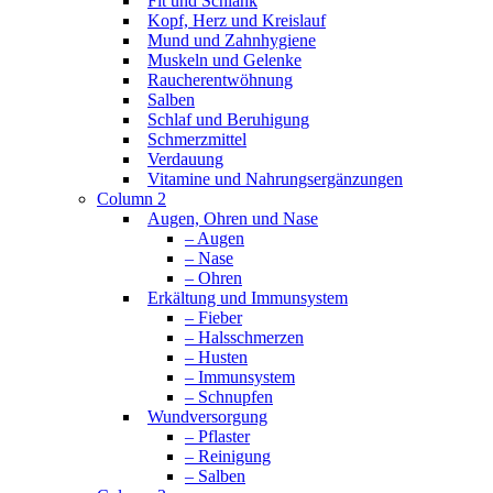
Fit und Schlank
Kopf, Herz und Kreislauf
Mund und Zahnhygiene
Muskeln und Gelenke
Raucherentwöhnung
Salben
Schlaf und Beruhigung
Schmerzmittel
Verdauung
Vitamine und Nahrungsergänzungen
Column 2
Augen, Ohren und Nase
– Augen
– Nase
– Ohren
Erkältung und Immunsystem
– Fieber
– Halsschmerzen
– Husten
– Immunsystem
– Schnupfen
Wundversorgung
– Pflaster
– Reinigung
– Salben