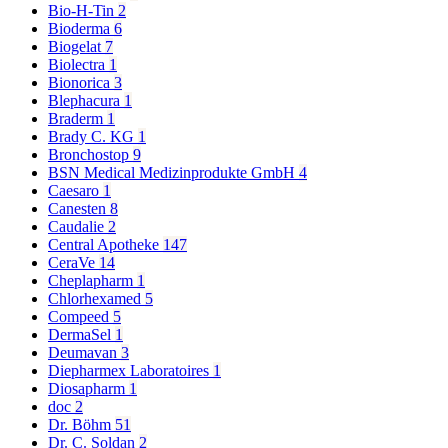
Bio-H-Tin
2
Bioderma
6
Biogelat
7
Biolectra
1
Bionorica
3
Blephacura
1
Braderm
1
Brady C. KG
1
Bronchostop
9
BSN Medical Medizinprodukte GmbH
4
Caesaro
1
Canesten
8
Caudalie
2
Central Apotheke
147
CeraVe
14
Cheplapharm
1
Chlorhexamed
5
Compeed
5
DermaSel
1
Deumavan
3
Diepharmex Laboratoires
1
Diosapharm
1
doc
2
Dr. Böhm
51
Dr. C. Soldan
2