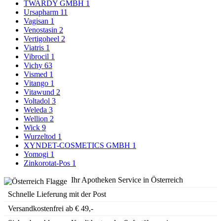
TWARDY GMBH
1
Ursapharm
11
Vagisan
1
Venostasin
2
Vertigoheel
2
Viatris
1
Vibrocil
1
Vichy
63
Vismed
1
Vitango
1
Vitawund
2
Voltadol
3
Weleda
3
Wellion
2
Wick
9
Wurzeltod
1
XYNDET-COSMETICS GMBH
1
Yomogi
1
Zinkorotat-Pos
1
Ihr Apotheken Service in Österreich
Schnelle Lieferung mit der Post
Versandkostenfrei ab € 49,-