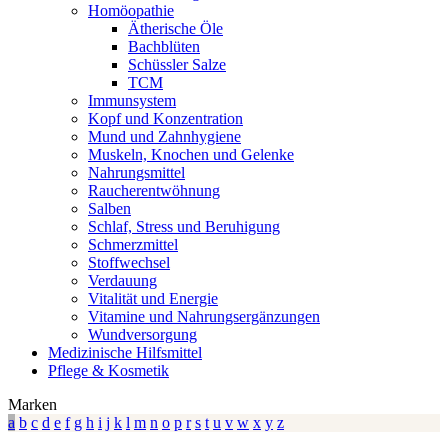
Homöopathie
Ätherische Öle
Bachblüten
Schüssler Salze
TCM
Immunsystem
Kopf und Konzentration
Mund und Zahnhygiene
Muskeln, Knochen und Gelenke
Nahrungsmittel
Raucherentwöhnung
Salben
Schlaf, Stress und Beruhigung
Schmerzmittel
Stoffwechsel
Verdauung
Vitalität und Energie
Vitamine und Nahrungsergänzungen
Wundversorgung
Medizinische Hilfsmittel
Pflege & Kosmetik
Marken
a
b
c
d
e
f
g
h
i
j
k
l
m
n
o
p
r
s
t
u
v
w
x
y
z