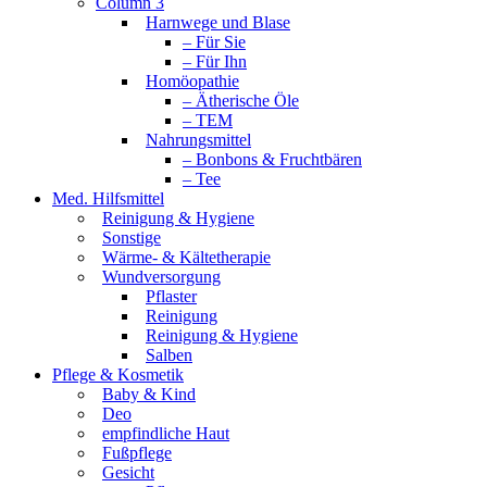
Column 3
Harnwege und Blase
– Für Sie
– Für Ihn
Homöopathie
– Ätherische Öle
– TEM
Nahrungsmittel
– Bonbons & Fruchtbären
– Tee
Med. Hilfsmittel
Reinigung & Hygiene
Sonstige
Wärme- & Kältetherapie
Wundversorgung
Pflaster
Reinigung
Reinigung & Hygiene
Salben
Pflege & Kosmetik
Baby & Kind
Deo
empfindliche Haut
Fußpflege
Gesicht