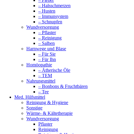
– Fieber
– Halsschmerzen
– Husten
– Immunsystem
– Schnupfen
Wundversorgung
– Pflaster
– Reinigung
– Salben
Harnwege und Blase
– Für Sie
– Für Ihn
Homöopathie
– Ätherische Öle
– TEM
Nahrungsmittel
– Bonbons & Fruchtbären
– Tee
Med. Hilfsmittel
Reinigung & Hygiene
Sonstige
Wärme- & Kältetherapie
Wundversorgung
Pflaster
Reinigung