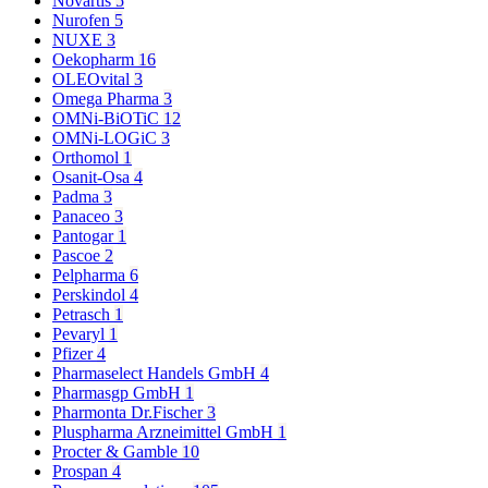
Novartis
5
Nurofen
5
NUXE
3
Oekopharm
16
OLEOvital
3
Omega Pharma
3
OMNi-BiOTiC
12
OMNi-LOGiC
3
Orthomol
1
Osanit-Osa
4
Padma
3
Panaceo
3
Pantogar
1
Pascoe
2
Pelpharma
6
Perskindol
4
Petrasch
1
Pevaryl
1
Pfizer
4
Pharmaselect Handels GmbH
4
Pharmasgp GmbH
1
Pharmonta Dr.Fischer
3
Pluspharma Arzneimittel GmbH
1
Procter & Gamble
10
Prospan
4