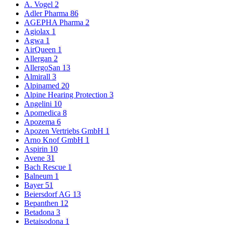
A. Vogel
2
Adler Pharma
86
AGEPHA Pharma
2
Agiolax
1
Agwa
1
AirQueen
1
Allergan
2
AllergoSan
13
Almirall
3
Alpinamed
20
Alpine Hearing Protection
3
Angelini
10
Apomedica
8
Apozema
6
Apozen Vertriebs GmbH
1
Arno Knof GmbH
1
Aspirin
10
Avene
31
Bach Rescue
1
Balneum
1
Bayer
51
Beiersdorf AG
13
Bepanthen
12
Betadona
3
Betaisodona
1